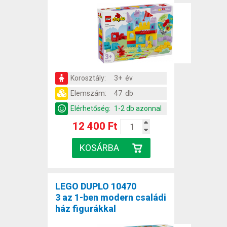
Korosztály:
3+ év
Elemszám:
47 db
Elérhetőség:
1-2 db azonnal
12 400 Ft
LEGO DUPLO 10470
3 az 1-ben modern családi
ház figurákkal