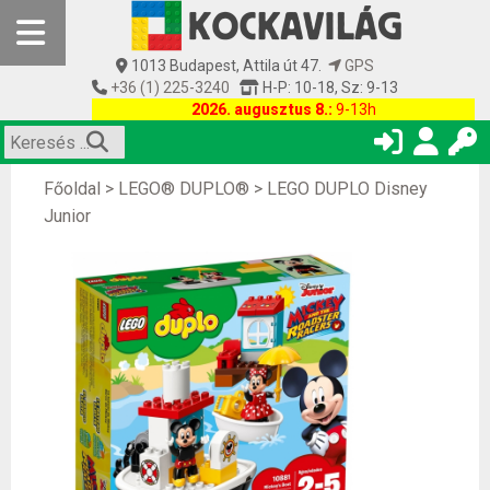
1013 Budapest, Attila út 47.
GPS
+36 (1) 225-3240
H-P: 10-18, Sz: 9-13
2026. augusztus 8.:
9-13h
Főoldal
>
LEGO® DUPLO®
>
LEGO DUPLO Disney
Junior