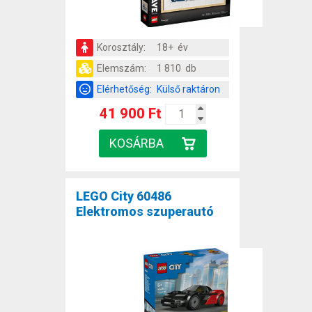
Korosztály:
18+ év
Elemszám:
1 810 db
Elérhetőség:
Külső raktáron
41 900 Ft
LEGO City 60486
Elektromos szuperautó