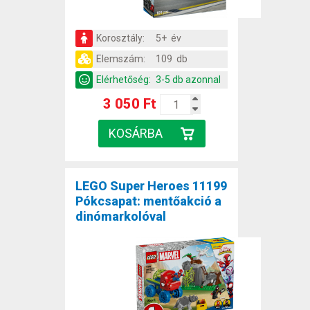
Korosztály:
5+ év
Elemszám:
109 db
Elérhetőség:
3-5 db azonnal
3 050 Ft
LEGO Super Heroes 11199
Pókcsapat: mentőakció a
dinómarkolóval