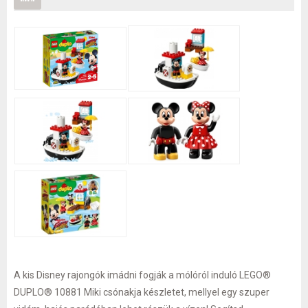
A kis Disney rajongók imádni fogják a mólóról induló LEGO®
DUPLO® 10881 Miki csónakja készletet, mellyel egy szuper