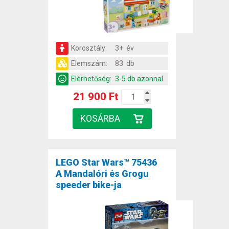
Korosztály:
3+ év
Elemszám:
83 db
Elérhetőség:
3-5 db azonnal
21 900 Ft
LEGO Star Wars™ 75436
A Mandalóri és Grogu
speeder bike-ja