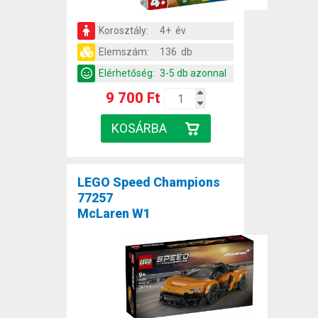
Korosztály:
4+ év
Elemszám:
136 db
Elérhetőség:
3-5 db azonnal
9 700 Ft
LEGO Speed Champions
77257
McLaren W1