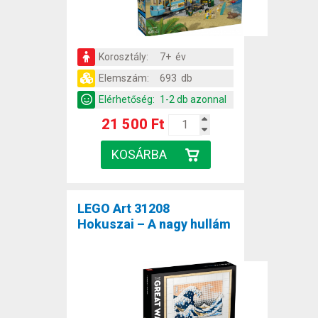
Korosztály:
7+ év
Elemszám:
693 db
Elérhetőség:
1-2 db azonnal
21 500 Ft
LEGO Art 31208
Hokuszai – A nagy hullám