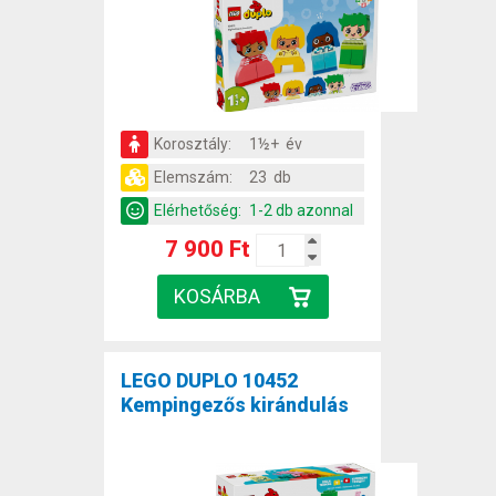
Korosztály:
1½+ év
Elemszám:
23 db
Elérhetőség:
1-2 db azonnal
7 900 Ft
LEGO DUPLO 10452
Kempingezős kirándulás