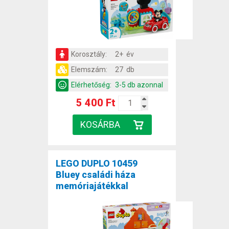
Korosztály:
2+ év
Elemszám:
27 db
Elérhetőség:
3-5 db azonnal
5 400 Ft
LEGO DUPLO 10459
Bluey családi háza
memóriajátékkal