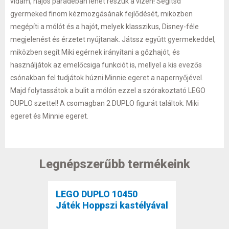
vidám, hajós parádéban lehet részük a vízen! Segítsd
gyermeked finom kézmozgásának fejlődését, miközben
megépíti a mólót és a hajót, melyek klasszikus, Disney-féle
megjelenést és érzetet nyújtanak. Játssz együtt gyermekeddel,
miközben segít Miki egérnek irányítani a gőzhajót, és
használjátok az emelőcsiga funkciót is, mellyel a kis evezős
csónakban fel tudjátok húzni Minnie egeret a napernyőjével.
Majd folytassátok a bulit a mólón ezzel a szórakoztató LEGO
DUPLO szettel! A csomagban 2 DUPLO figurát találtok: Miki
egeret és Minnie egeret.
Legnépszerűbb termékeink
LEGO DUPLO 10450
Játék Hoppszi kastélyával