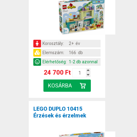
Korosztály:
2+ év
Elemszám:
166 db
Elérhetőség:
1-2 db azonnal
24 700 Ft
LEGO DUPLO 10415
Érzések és érzelmek