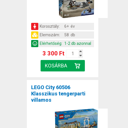
Korosztály:
6+ év
Elemszám:
58 db
Elérhetőség:
1-2 db azonnal
3 300 Ft
LEGO City 60506
Klasszikus tengerparti
villamos