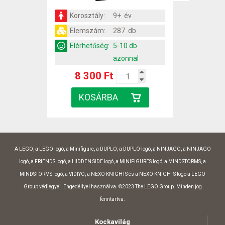
Korosztály:
9+ év
Elemszám:
287 db
Elérhetőség:
5-10 db
azonnal
8 300 Ft
A LEGO, a LEGO logó, a Minifigure, a DUPLO, a DUPLO logó, a NINJAGO, a NINJAGO
logó, a FRIENDS logó, a HIDDEN SIDE logó, a MINIFIGURES logó, a MINDSTORMS, a
MINDSTORMS logó, a VIDIYO, a NEXO KNIGHTS és a NEXO KNIGHTS logó a LEGO
Group védjegyei. Engedéllyel használva. ©2023 The LEGO Group. Minden jog
fenntartva.
Kockavilág