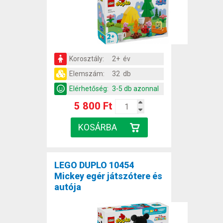
Korosztály:
2+ év
Elemszám:
32 db
Elérhetőség:
3-5 db azonnal
5 800 Ft
LEGO DUPLO 10454
Mickey egér játszótere és
autója