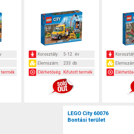
v
Korosztály:
5-12 év
Korosztál
Elemszám:
233 db
Elemszá
t termék
Elérhetőség:
Kifutott termék
Elérhetős
LEGO City 60076
Bontási terület