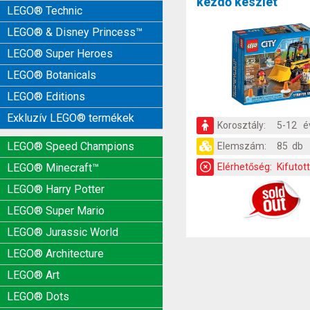
kezdő készlet
LEGO® Technic
LEGO® & Disney Princess™
LEGO® Super Heroes
LEGO® Botanicals
LEGO® Editions
Exkluzív LEGO® termékek
Korosztály:
5-12 é
LEGO® Speed Champions
Elemszám:
85 db
Elérhetőség:
Kifutot
LEGO® Minecraft™
LEGO® Harry Potter
LEGO® Super Mario
LEGO® Jurassic World
LEGO® Architecture
LEGO® Art
LEGO® Dots