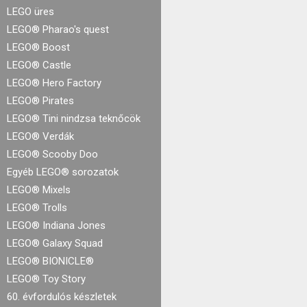
LEGO üres
LEGO® Pharao's quest
LEGO® Boost
LEGO® Castle
LEGO® Hero Factory
LEGO® Pirates
LEGO® Tini nindzsa teknőcök
LEGO® Verdák
LEGO® Scooby Doo
Egyéb LEGO® sorozatok
LEGO® Mixels
LEGO® Trolls
LEGO® Indiana Jones
LEGO® Galaxy Squad
LEGO® BIONICLE®
LEGO® Toy Story
60. évfordulós készletek