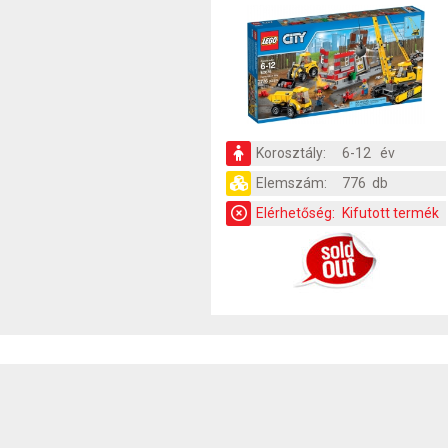
Korosztály:
6-12 év
Elemszám:
776 db
Elérhetőség:
Kifutott termék