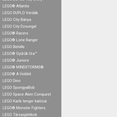
LEGO® Atlantis
LEGO DUPLO Verdák
LEGO City Bánya
LEGO City Dzsungel
LEGO® Racers
LEGO® Lone Ranger
LEGO Belville
LEGO® Gyűrűk Ura™
LEGO® Juniors
LEGO® MINDSTORMS®
LEGO® A Hobbit
LEGO Dino
LEGO SpongyaBob
LEGO Space Alien Conquest
LEGO Karib tenger kalózai
LEGO® Monster Fighters
LEGO Társasjátékok