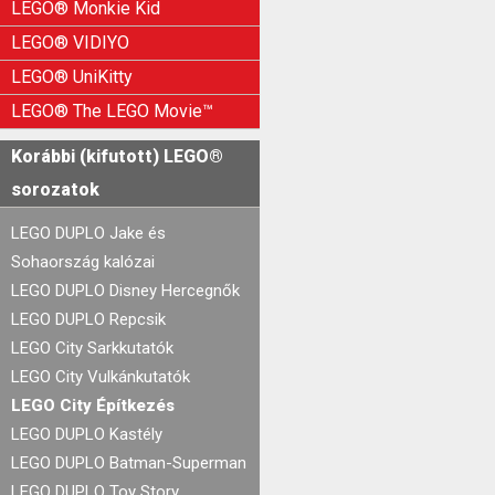
LEGO® Monkie Kid
LEGO® VIDIYO
LEGO® UniKitty
LEGO® The LEGO Movie™
Korábbi (kifutott) LEGO®
sorozatok
LEGO DUPLO Jake és
Sohaország kalózai
LEGO DUPLO Disney Hercegnők
LEGO DUPLO Repcsik
LEGO City Sarkkutatók
LEGO City Vulkánkutatók
LEGO City Építkezés
LEGO DUPLO Kastély
LEGO DUPLO Batman-Superman
LEGO DUPLO Toy Story