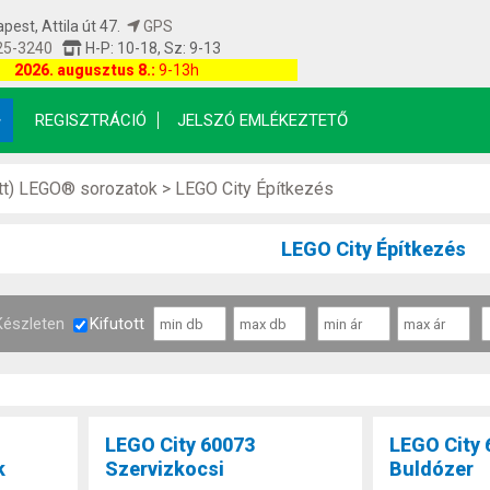
est, Attila út 47.
GPS
25-3240
H-P: 10-18, Sz: 9-13
etfrissítés: 2026.08.08 04:00:09
2026. augusztus 8.:
9-13h
REGISZTRÁCIÓ
JELSZÓ EMLÉKEZTETŐ
ott) LEGO® sorozatok
>
LEGO City Építkezés
LEGO City Építkezés
Készleten
Kifutott
LEGO City 60073
LEGO City 
k
Szervizkocsi
Buldózer