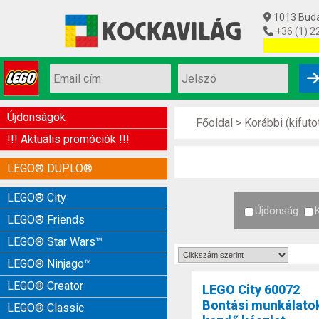
1013 Budap
+36 (1) 2
Utolsó készl
Újdonságok
Főoldal
>
Korábbi (kifut
!!! Aktuális promóciók !!!
LEGO® DUPLO®
LEGO® City
Újdonság
LEGO® Friends
LEGO® Star Wars™
LEGO® Ninjago™
LEGO® Creator
LEGO City 60072
Bontási munkálato
LEGO® Classic