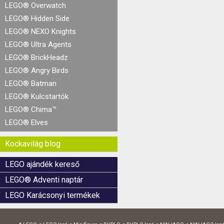
LEGO® Overwatch
LEGO® Hidden Side
LEGO® NEXO Knights
LEGO® Ultra Agents
LEGO® BrickHeadz
LEGO® Angry Birds
LEGO® Batman
LEGO® Kulcstartók
LEGO® Chima™
LEGO® Elves
Kockavilág blog
LEGO ajándék kereső
LEGO® Adventi naptár
LEGO Karácsonyi termékek