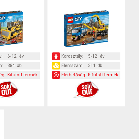
y:
6-12 év
Korosztály:
5-12 év
m:
384 db
Elemszám:
311 db
ég:
Kifutott termék
Elérhetőség:
Kifutott termék