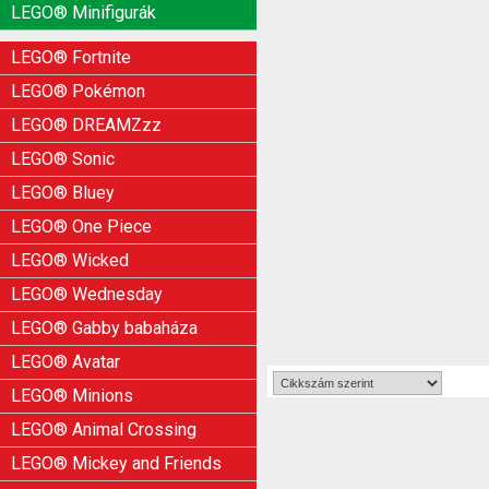
LEGO® Minifigurák
LEGO® Fortnite
LEGO® Pokémon
LEGO® DREAMZzz
LEGO® Sonic
LEGO® Bluey
LEGO® One Piece
LEGO® Wicked
LEGO® Wednesday
LEGO® Gabby babaháza
LEGO® Avatar
LEGO® Minions
LEGO® Animal Crossing
LEGO® Mickey and Friends