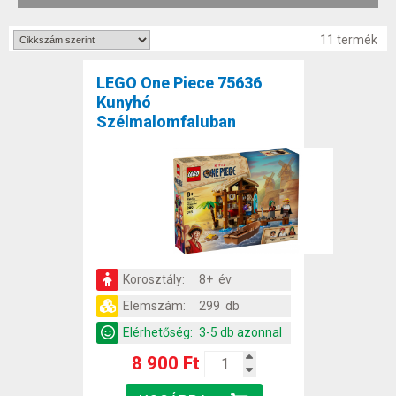
11 termék
LEGO One Piece 75636
Kunyhó
Szélmalomfaluban
Korosztály:
8+ év
Elemszám:
299 db
Elérhetőség:
3-5 db azonnal
8 900 Ft