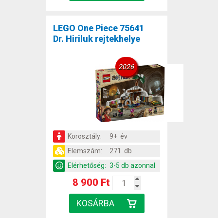
LEGO One Piece 75641
Dr. Hiriluk rejtekhelye
2026
Korosztály:
9+ év
Elemszám:
271 db
Elérhetőség:
3-5 db azonnal
8 900 Ft