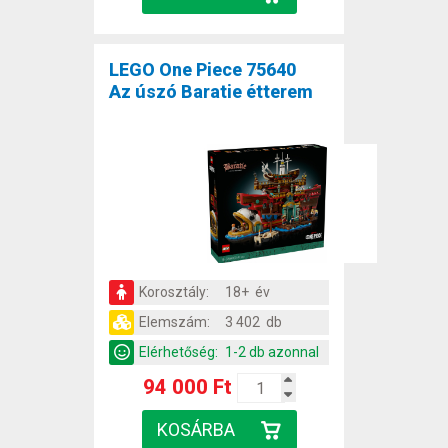
LEGO One Piece 75640
Az úszó Baratie étterem
Korosztály:
18+ év
Elemszám:
3 402 db
Elérhetőség:
1-2 db azonnal
94 000 Ft