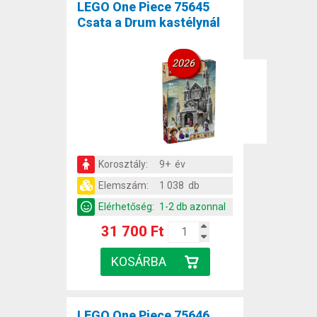
LEGO One Piece 75645
Csata a Drum kastélynál
2026
Korosztály:
9+ év
Elemszám:
1 038 db
Elérhetőség:
1-2 db azonnal
31 700 Ft
LEGO One Piece 75646