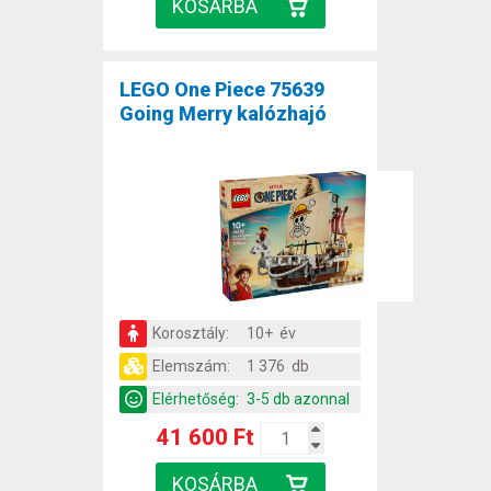
LEGO One Piece 75639
Going Merry kalózhajó
Korosztály:
10+ év
Elemszám:
1 376 db
Elérhetőség:
3-5 db azonnal
41 600 Ft