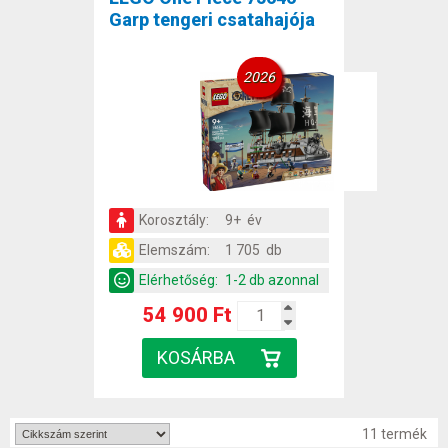
Garp tengeri csatahajója
2026
Korosztály:
9+ év
Elemszám:
1 705 db
Elérhetőség:
1-2 db azonnal
54 900 Ft
11 termék