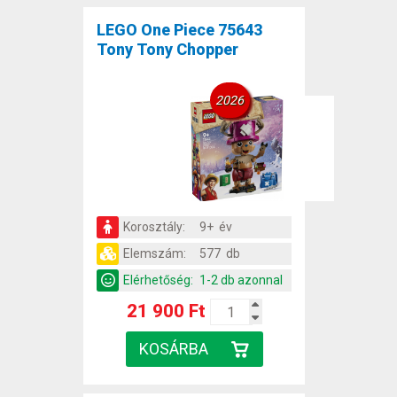
LEGO One Piece 75643
Tony Tony Chopper
2026
Korosztály:
9+ év
Elemszám:
577 db
Elérhetőség:
1-2 db azonnal
21 900 Ft