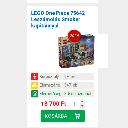
LEGO One Piece 75642
Leszámolás Smoker
kapitánnyal
2026
Korosztály:
9+ év
Elemszám:
547 db
Elérhetőség:
3-5 db azonnal
18 700 Ft