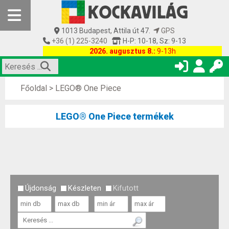
1013 Budapest, Attila út 47.
GPS
+36 (1) 225-3240
H-P: 10-18, Sz: 9-13
2026. augusztus 8.:
9-13h
Főoldal
>
LEGO® One Piece
LEGO® One Piece termékek
Újdonság
Készleten
Kifutott