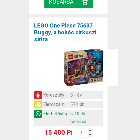
LEGO One Piece 75637
Buggy, a bohóc cirkuszi
sátra
Korosztály:
8+ év
Elemszám:
573 db
Elérhetőség:
5-10 db
azonnal
15 400 Ft