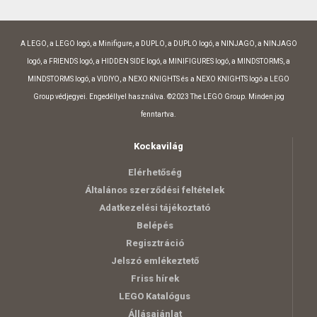
A LEGO, a LEGO logó, a Minifigure, a DUPLO, a DUPLO logó, a NINJAGO, a NINJAGO
logó, a FRIENDS logó, a HIDDEN SIDE logó, a MINIFIGURES logó, a MINDSTORMS, a
MINDSTORMS logó, a VIDIYO, a NEXO KNIGHTS és a NEXO KNIGHTS logó a LEGO
Group védjegyei. Engedéllyel használva. ©2023 The LEGO Group. Minden jog
fenntartva.
Kockavilág
Elérhetőség
Általános szerződési feltételek
Adatkezelési tájékoztató
Belépés
Regisztráció
Jelszó emlékeztető
Friss hírek
LEGO Katalógus
Állásajánlat