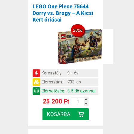
LEGO One Piece 75644
Dorry vs. Brogy – A Kicsi
Kert óriásai
2026
Korosztály:
9+ év
Elemszám:
733 db
Elérhetőség:
3-5 db azonnal
25 200 Ft