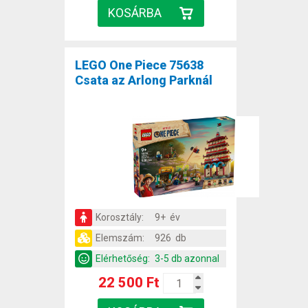
LEGO One Piece 75638
Csata az Arlong Parknál
Korosztály:
9+ év
Elemszám:
926 db
Elérhetőség:
3-5 db azonnal
22 500 Ft