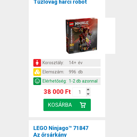
Tűzlovag harci robot
Korosztály:
14+ év
Elemszám:
996 db
Elérhetőség:
1-2 db azonnal
38 000 Ft
LEGO Ninjago™ 71847
Az őrsárkány