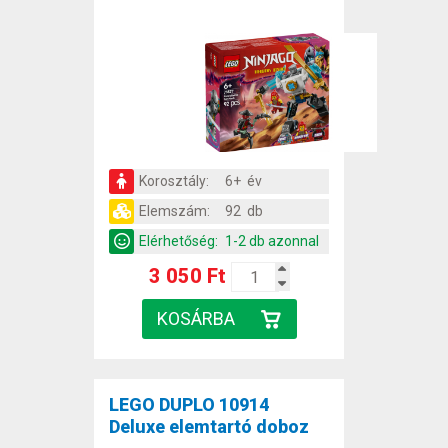
Korosztály:
6+ év
Elemszám:
92 db
Elérhetőség:
1-2 db azonnal
3 050 Ft
LEGO DUPLO 10914
Deluxe elemtartó doboz