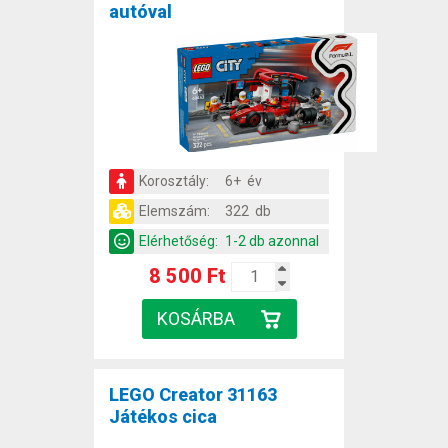
autóval
Korosztály:
6+ év
Elemszám:
322 db
Elérhetőség:
1-2 db azonnal
8 500 Ft
LEGO Creator 31163
Játékos cica