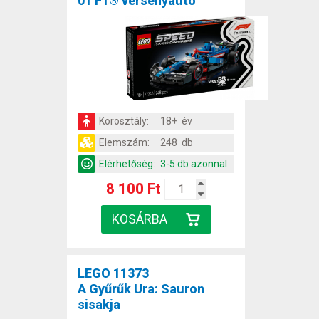
01 F1® versenyautó
Korosztály:
18+ év
Elemszám:
248 db
Elérhetőség:
3-5 db azonnal
8 100 Ft
LEGO 11373
A Gyűrűk Ura: Sauron
sisakja