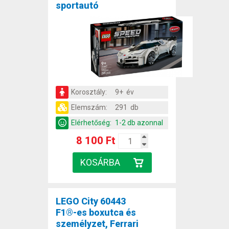
sportautó
Korosztály:
9+ év
Elemszám:
291 db
Elérhetőség:
1-2 db azonnal
8 100 Ft
LEGO City 60443
F1®-es boxutca és
személyzet, Ferrari