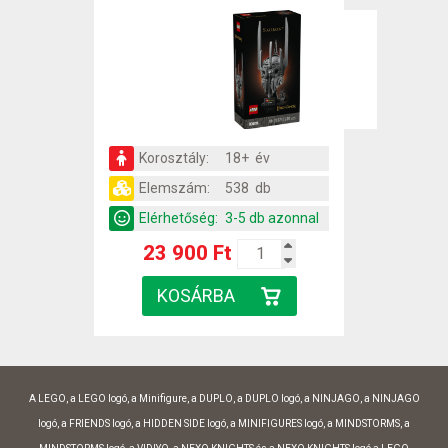
Korosztály:
18+ év
Elemszám:
538 db
Elérhetőség:
3-5 db azonnal
23 900 Ft
A LEGO, a LEGO logó, a Minifigure, a DUPLO, a DUPLO logó, a NINJAGO, a NINJAGO
logó, a FRIENDS logó, a HIDDEN SIDE logó, a MINIFIGURES logó, a MINDSTORMS, a