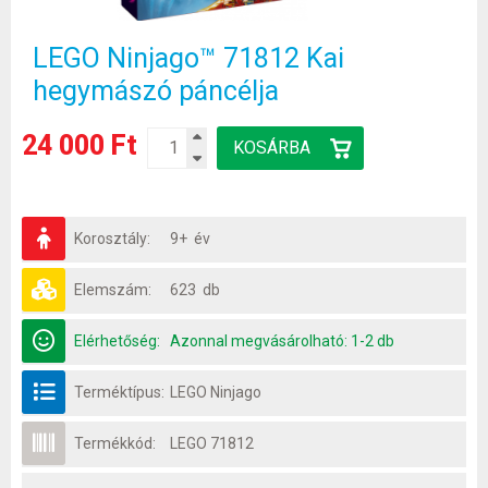
LEGO Ninjago™ 71812 Kai
hegymászó páncélja
24 000 Ft
Korosztály:
9+ év
Elemszám:
623 db
Elérhetőség:
Azonnal megvásárolható: 1-2 db
Terméktípus:
LEGO Ninjago
Termékkód:
LEGO 71812