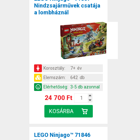
Nindzsajárművek csatája
a lombháznál
Korosztály:
7+ év
Elemszám:
642 db
Elérhetőség:
3-5 db azonnal
24 700 Ft
LEGO Ninjago™ 71846