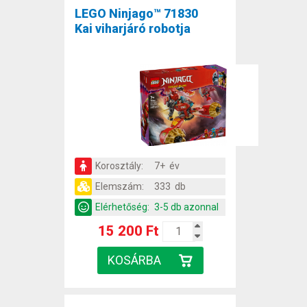
LEGO Ninjago™ 71830
Kai viharjáró robotja
Korosztály:
7+ év
Elemszám:
333 db
Elérhetőség:
3-5 db azonnal
15 200 Ft