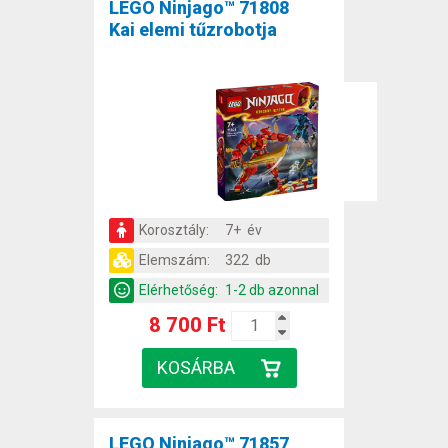
LEGO Ninjago™ 71808
Kai elemi tűzrobotja
Korosztály:
7+ év
Elemszám:
322 db
Elérhetőség:
1-2 db azonnal
8 700 Ft
LEGO Ninjago™ 71857