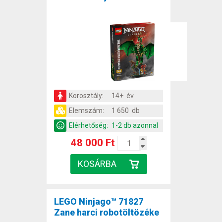
Korosztály:
14+ év
Elemszám:
1 650 db
Elérhetőség:
1-2 db azonnal
48 000 Ft
LEGO Ninjago™ 71827
Zane harci robotöltözéke