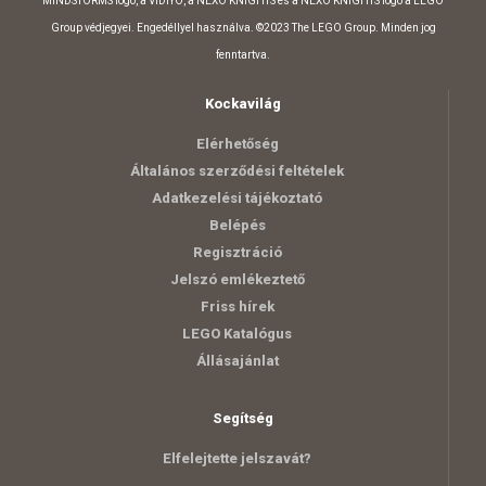
MINDSTORMS logó, a VIDIYO, a NEXO KNIGHTS és a NEXO KNIGHTS logó a LEGO
Group védjegyei. Engedéllyel használva. ©2023 The LEGO Group. Minden jog
fenntartva.
Kockavilág
Elérhetőség
Általános szerződési feltételek
Adatkezelési tájékoztató
Belépés
Regisztráció
Jelszó emlékeztető
Friss hírek
LEGO Katalógus
Állásajánlat
Segítség
Elfelejtette jelszavát?