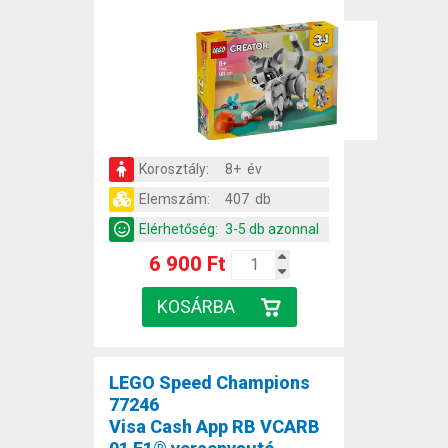
Korosztály:
8+ év
Elemszám:
407 db
Elérhetőség:
3-5 db azonnal
6 900 Ft
LEGO Speed Champions
77246
Visa Cash App RB VCARB