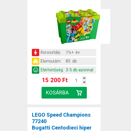
Korosztály:
1½+ év
Elemszám:
85 db
Elérhetőség:
3-5 db azonnal
15 200 Ft
LEGO Speed Champions
77240
Bugatti Centodieci hiper