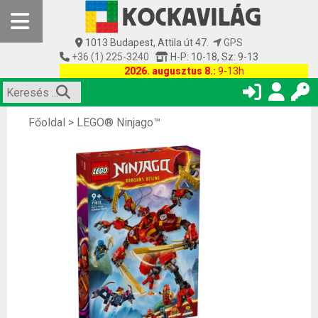
1013 Budapest, Attila út 47.
GPS
+36 (1) 225-3240
H-P: 10-18, Sz: 9-13
2026. augusztus 8.:
9-13h
Főoldal
>
LEGO® Ninjago™