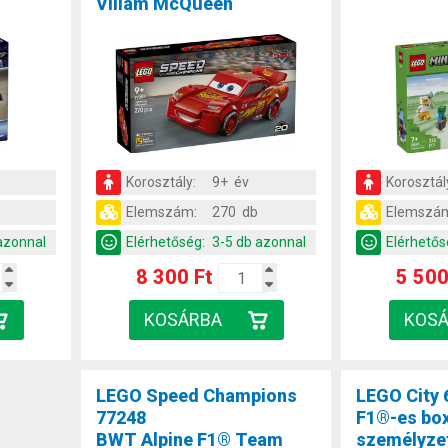
Villám McQueen
Korosztály:
9+ év
Korosztál
Elemszám:
270 db
Elemszá
azonnal
Elérhetőség:
3-5 db azonnal
Elérhetős
8 300 Ft
5 500
LEGO Speed Champions
LEGO City 
77248
F1®-es bo
BWT Alpine F1® Team
személyzet