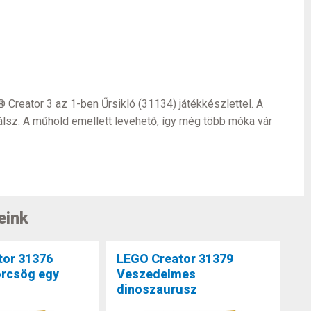
 Creator 3 az 1-ben Űrsikló (31134) játékkészlettel. A
alálsz. A műhold emellett levehető, így még több móka vár
eink
tor 31376
LEGO Creator 31379
örcsög egy
Veszedelmes
dinoszaurusz