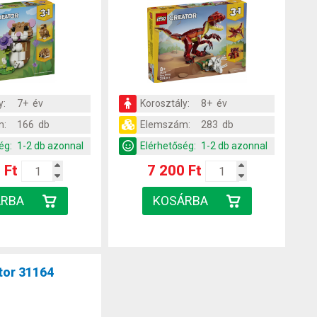
y:
7+ év
Korosztály:
8+ év
m:
166 db
Elemszám:
283 db
ég:
1-2 db azonnal
Elérhetőség:
1-2 db azonnal
 Ft
7 200 Ft
tor 31164