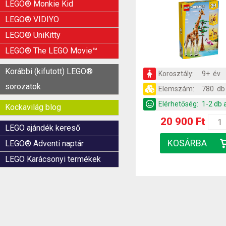
LEGO® Monkie Kid
LEGO® VIDIYO
LEGO® UniKitty
LEGO® The LEGO Movie™
Korábbi (kifutott) LEGO®
Korosztály:
9+ év
sorozatok
Elemszám:
780 db
Elérhetőség:
1-2 db 
Kockavilág blog
20 900 Ft
LEGO ajándék kereső
LEGO® Adventi naptár
LEGO Karácsonyi termékek