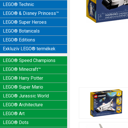
LEGO® Technic
LEGO® & Disney Princess™
LEGO® Super Heroes
LEGO® Botanicals
LEGO® Editions
Exkluzív LEGO® termékek
LEGO® Speed Champions
LEGO® Minecraft™
LEGO® Harry Potter
LEGO® Super Mario
LEGO® Jurassic World
LEGO® Architecture
LEGO® Art
LEGO® Dots