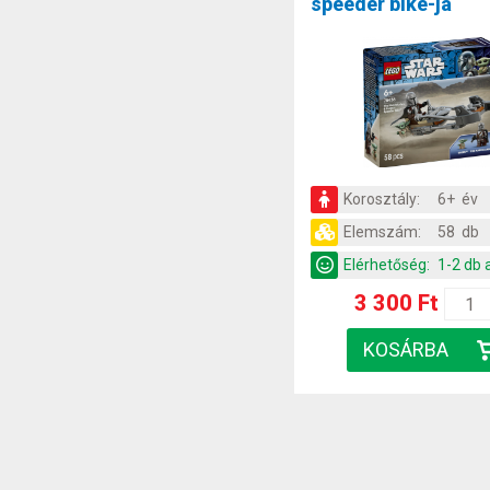
speeder bike-ja
Korosztály:
6+ év
Elemszám:
58 db
Elérhetőség:
1-2 db 
3 300 Ft