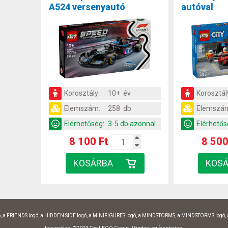
A524 versenyautó
autóval
Korosztály:
10+ év
Korosztál
Elemszám:
258 db
Elemszá
Elérhetőség:
3-5 db azonnal
Elérhetős
8 100 Ft
8 500
, a FRIENDS logó, a HIDDEN SIDE logó, a MINIFIGURES logó, a MINDSTORMS, a MINDSTORMS logó,