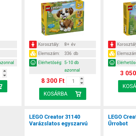
Korosztály:
8+ év
Korosztál
Elemszám:
336 db
Elemszá
azonnal
Elérhetőség:
5-10 db
Elérhetős
azonnal
3 050
8 300 Ft
LEGO Creator 31140
LEGO Crea
Varázslatos egyszarvú
Űrrobot