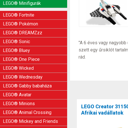
LEGO® Minifigurák
LEGO® Fortnite
LEGO® Pokémon
LEGO® DREAMZzz
LEGO® Sonic
"A 6 éves vagy nagyobb ű
szett egy űrsiklót tarta
LEGO® Bluey
rád.
LEGO® One Piece
LEGO® Wicked
LEGO® Wednesday
LEGO® Gabby babaháza
LEGO® Avatar
LEGO® Minions
LEGO Creator 3115
Afrikai vadállatok
LEGO® Animal Crossing
LEGO® Mickey and Friends