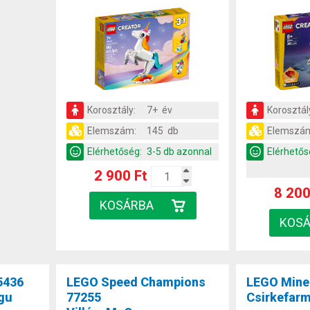
Korosztály:
7+ év
Korosztál
Elemszám:
145 db
Elemszá
Elérhetőség:
3-5 db azonnal
Elérhetős
2 900 Ft
8 200
5436
LEGO Speed Champions
LEGO Mine
ogu
77255
Csirkefar