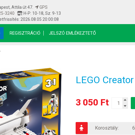
est, Attila út 47.
GPS
25-3240
H-P: 10-18, Sz: 9-13
etfrissítés: 2026.08.05 20:00:08
REGISZTRÁCIÓ
JELSZÓ EMLÉKEZTETŐ
r
LEGO Creator 
3 050 Ft
Korosztály:
6