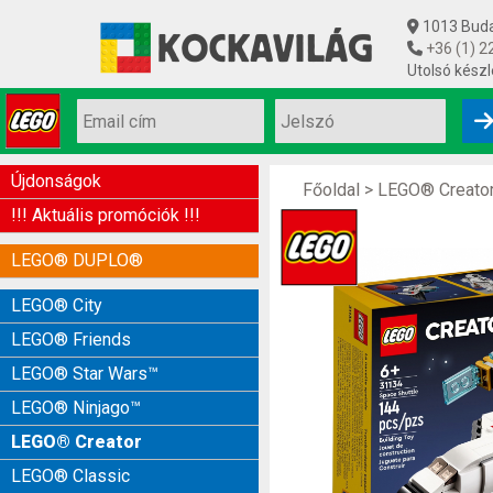
1013 Budap
+36 (1) 2
Utolsó készl
Újdonságok
Főoldal
>
LEGO® Creato
!!! Aktuális promóciók !!!
LEGO® DUPLO®
LEGO® City
LEGO® Friends
LEGO® Star Wars™
LEGO® Ninjago™
LEGO® Creator
LEGO® Classic