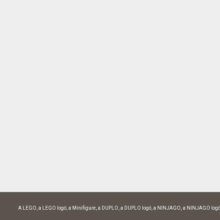
A LEGO, a LEGO logó, a Minifigure, a DUPLO, a DUPLO logó, a NINJAGO, a NINJAGO logó