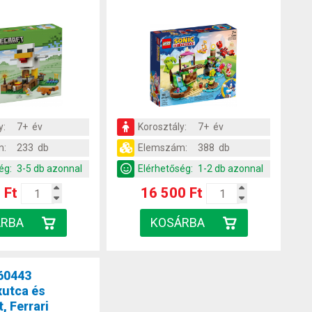
y:
7+ év
Korosztály:
7+ év
m:
233 db
Elemszám:
388 db
ég:
3-5 db azonnal
Elérhetőség:
1-2 db azonnal
 Ft
16 500 Ft
60443
xutca és
, Ferrari