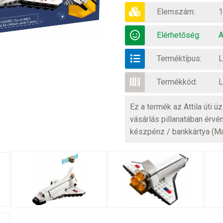
Elemszám:
1
Elérhetőség:
A
Terméktípus:
L
Termékkód:
L
Ez a termék az Attila úti 
vásárlás pillanatában érvé
készpénz / bankkártya (M