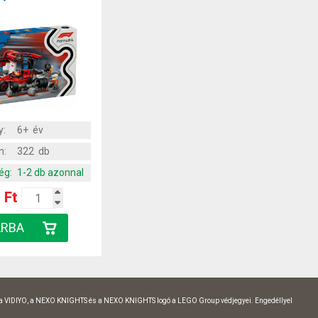
y:
6+ év
m:
322 db
ég:
1-2 db azonnal
 Ft
 a VIDIYO, a NEXO KNIGHTS és a NEXO KNIGHTS logó a LEGO Group védjegyei. Engedéllyel