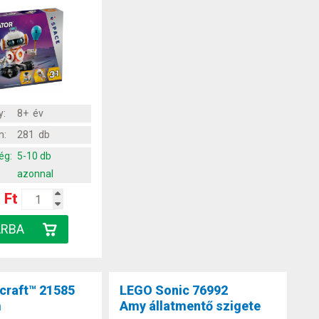
y:
8+ év
m:
281 db
ég:
5-10 db
azonnal
 Ft
craft™ 21585
LEGO Sonic 76992
m
Amy állatmentő szigete