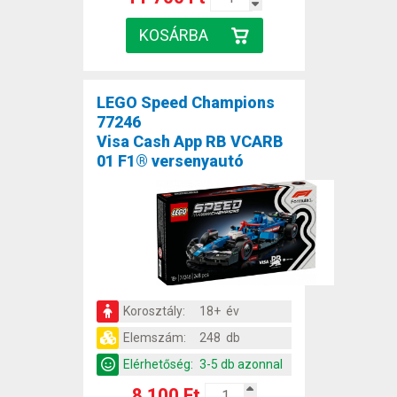
LEGO Speed Champions
77246
Visa Cash App RB VCARB
01 F1® versenyautó
Korosztály:
18+ év
Elemszám:
248 db
Elérhetőség:
3-5 db azonnal
8 100 Ft