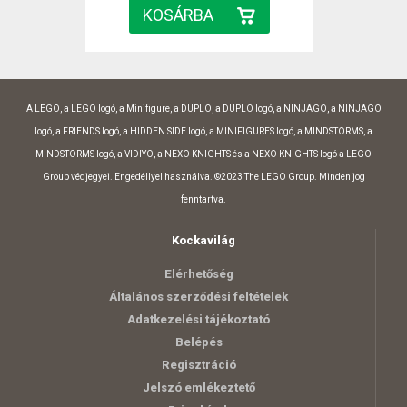
A LEGO, a LEGO logó, a Minifigure, a DUPLO, a DUPLO logó, a NINJAGO, a NINJAGO
logó, a FRIENDS logó, a HIDDEN SIDE logó, a MINIFIGURES logó, a MINDSTORMS, a
MINDSTORMS logó, a VIDIYO, a NEXO KNIGHTS és a NEXO KNIGHTS logó a LEGO
Group védjegyei. Engedéllyel használva. ©2023 The LEGO Group. Minden jog
fenntartva.
Kockavilág
Elérhetőség
Általános szerződési feltételek
Adatkezelési tájékoztató
Belépés
Regisztráció
Jelszó emlékeztető