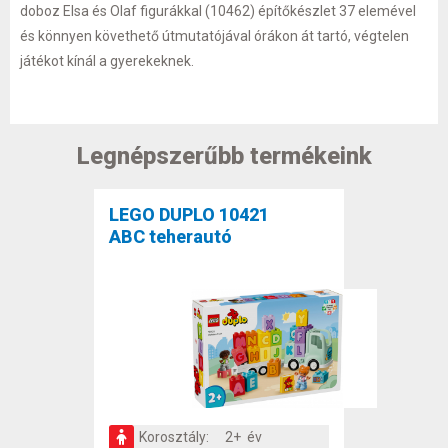
doboz Elsa és Olaf figurákkal (10462) építőkészlet 37 elemével
és könnyen követhető útmutatójával órákon át tartó, végtelen
játékot kínál a gyerekeknek.
Legnépszerűbb termékeink
LEGO DUPLO 10421
ABC teherautó
Korosztály:
2+ év