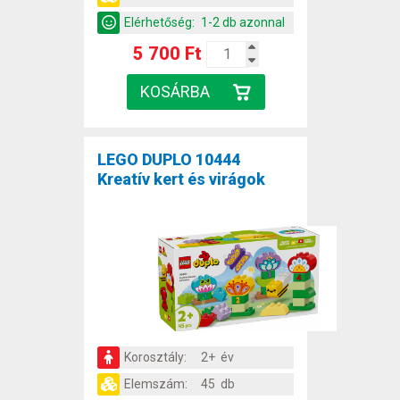
Elérhetőség:
1-2 db azonnal
5 700 Ft
LEGO DUPLO 10444
Kreatív kert és virágok
Korosztály:
2+ év
Elemszám:
45 db