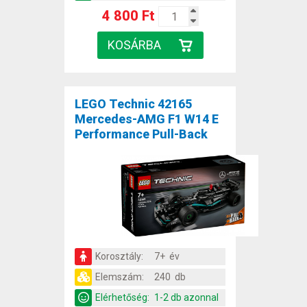
4 800 Ft
LEGO Technic 42165
Mercedes-AMG F1 W14 E
Performance Pull-Back
Korosztály:
7+ év
Elemszám:
240 db
Elérhetőség:
1-2 db azonnal