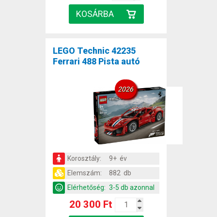
LEGO Technic 42235
Ferrari 488 Pista autó
2026
Korosztály:
9+ év
Elemszám:
882 db
Elérhetőség:
3-5 db azonnal
20 300 Ft