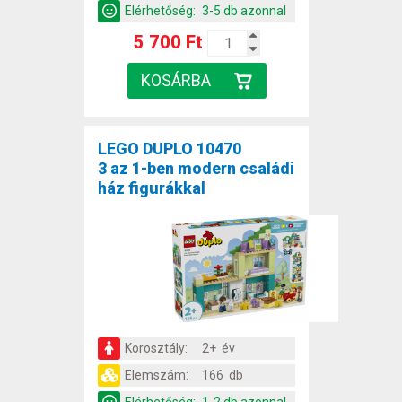
Elérhetőség:
3-5 db azonnal
5 700 Ft
LEGO DUPLO 10470
3 az 1-ben modern családi
ház figurákkal
Korosztály:
2+ év
Elemszám:
166 db