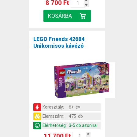
8 700 Ft
LEGO Friends 42684
Unikornisos kávézó
Korosztály:
6+ év
Elemszám:
475 db
Elérhetőség:
3-5 db azonnal
11 700 Ft