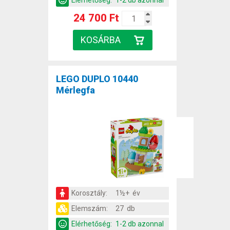
Elérhetőség:
1-2 db azonnal
24 700 Ft
LEGO DUPLO 10440
Mérlegfa
Korosztály:
1½+ év
Elemszám:
27 db
Elérhetőség:
1-2 db azonnal