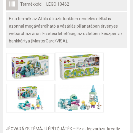
Termékkód:
LEGO 10462
Ez a termék az Attila úti üzletünkben rendelés nélkül is
azonnal megávásrolható a vásárlás pillanatában érvényes
webáruházi áron. Fizetési lehetőség az üzletben: készpénz /
bankkártya (MasterCard/VISA).
JÉGVARÁZS TÉMÁJÚ ÉPÍTŐJÁTÉK – Ez a Jégvarázs: kreatív