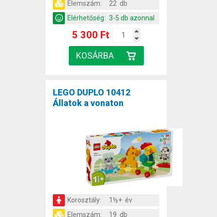
Elemszám:
22 db
Elérhetőség:
3-5 db azonnal
5 300 Ft
LEGO DUPLO 10412
Állatok a vonaton
Korosztály:
1½+ év
Elemszám:
19 db