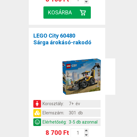
LEGO City 60480
Sárga árokásó-rakodó
Korosztály:
7+ év
Elemszám:
301 db
Elérhetőség:
3-5 db azonnal
8 700 Ft