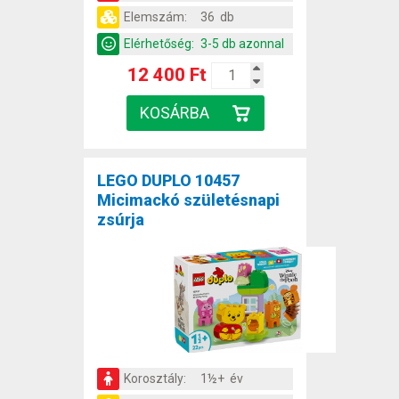
Elemszám:
36 db
Elérhetőség:
3-5 db azonnal
12 400 Ft
LEGO DUPLO 10457
Micimackó születésnapi
zsúrja
Korosztály:
1½+ év