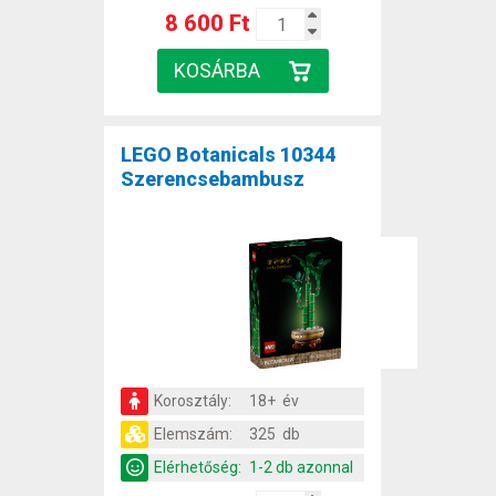
8 600 Ft
LEGO Botanicals 10344
Szerencsebambusz
Korosztály:
18+ év
Elemszám:
325 db
Elérhetőség:
1-2 db azonnal