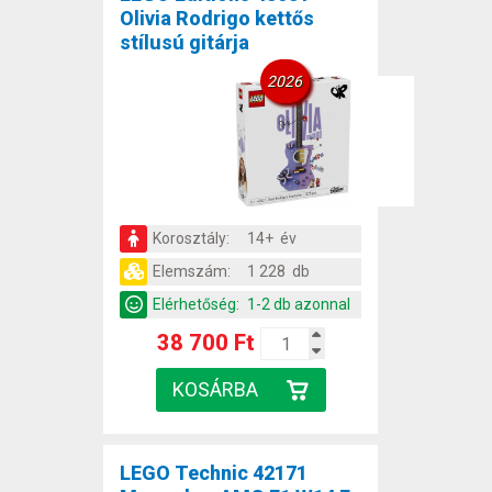
Olivia Rodrigo kettős
stílusú gitárja
2026
Korosztály:
14+ év
Elemszám:
1 228 db
Elérhetőség:
1-2 db azonnal
38 700 Ft
LEGO Technic 42171