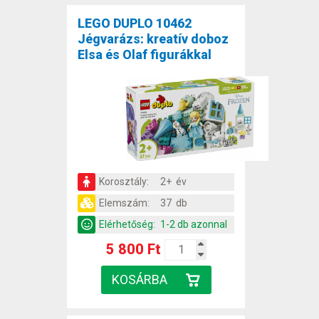
LEGO DUPLO 10462
Jégvarázs: kreatív doboz
Elsa és Olaf figurákkal
Korosztály:
2+ év
Elemszám:
37 db
Elérhetőség:
1-2 db azonnal
5 800 Ft