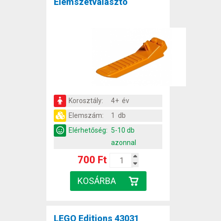
Elemszétválasztó
Korosztály:
4+ év
Elemszám:
1 db
Elérhetőség:
5-10 db
azonnal
700 Ft
LEGO Editions 43031