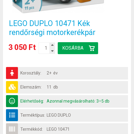
LEGO DUPLO 10471 Kék
rendőrségi motorkerékpár
3 050 Ft
Korosztály:
2+ év
Elemszám:
11 db
Elérhetőség:
Azonnal megvásárolható: 3÷5 db
Terméktípus:
LEGO DUPLO
Termékkód:
LEGO 10471