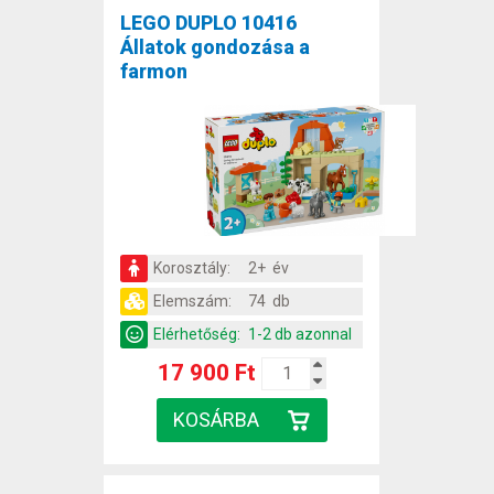
LEGO DUPLO 10416
Állatok gondozása a
farmon
Korosztály:
2+ év
Elemszám:
74 db
Elérhetőség:
1-2 db azonnal
17 900 Ft