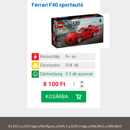
Ferrari F40 sportautó
Korosztály:
9+ év
Elemszám:
318 db
Elérhetőség:
3-5 db azonnal
8 100 Ft
A LEGO, a LEGO logó, a Minifigure, a DUPLO, a DUPLO logó, a NINJAGO, a NINJAGO