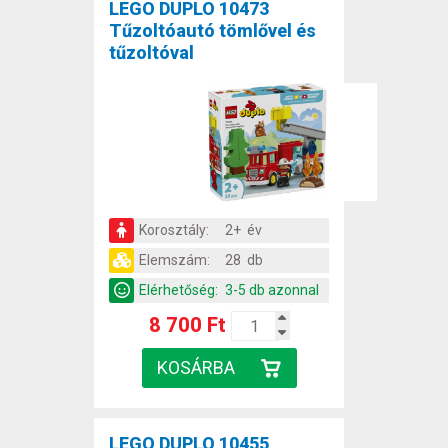
LEGO DUPLO 10473
Tűzoltóautó tömlővel és
tűzoltóval
Korosztály:
2+ év
Elemszám:
28 db
Elérhetőség:
3-5 db azonnal
8 700 Ft
LEGO DUPLO 10455