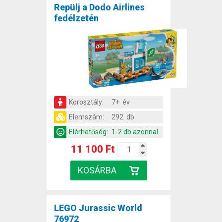
Repülj a Dodo Airlines
fedélzetén
Korosztály:
7+ év
Elemszám:
292 db
Elérhetőség:
1-2 db azonnal
11 100 Ft
LEGO Jurassic World
76972