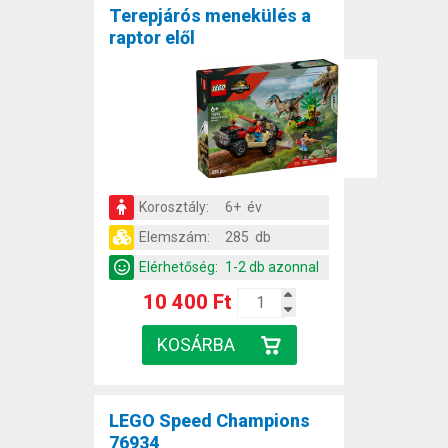
Terepjárós menekülés a
raptor elől
Korosztály:
6+ év
Elemszám:
285 db
Elérhetőség:
1-2 db azonnal
10 400 Ft
LEGO Speed Champions
76934