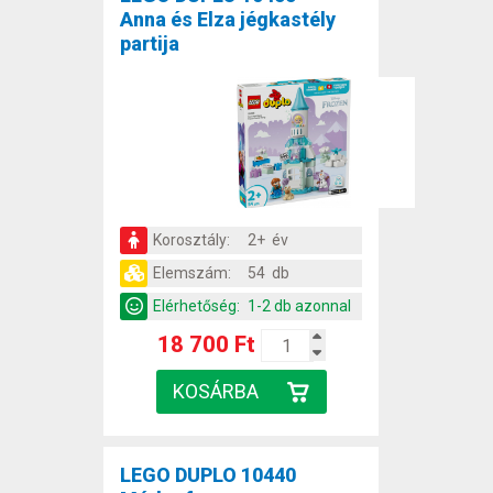
Anna és Elza jégkastély
partija
Korosztály:
2+ év
Elemszám:
54 db
Elérhetőség:
1-2 db azonnal
18 700 Ft
LEGO DUPLO 10440