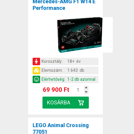
Mercedes-AMG F1 W14 E
Performance
Korosztály:
18+ év
Elemszám:
1 643 db
Elérhetőség:
1-2 db azonnal
69 900 Ft
LEGO Animal Crossing
77051