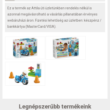
Ez a termék az Attila úti üzletünkben rendelés nélkül is
azonnal megávásrolható a vásárlás pillanatában érvényes
webáruházi áron. Fizetési lehetőség az üzletben: készpénz /
bankkártya (MasterCard/VISA).
Legnépszerűbb termékeink