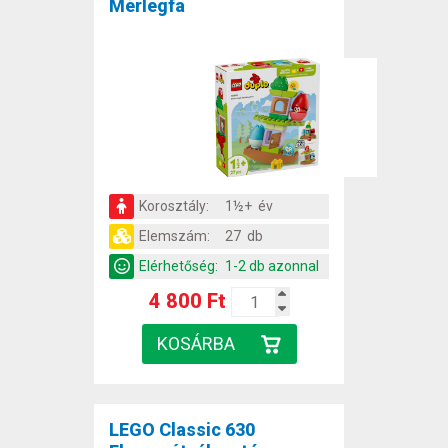
Mérlegfa
Korosztály:
1½+ év
Elemszám:
27 db
Elérhetőség:
1-2 db azonnal
4 800 Ft
LEGO Classic 630