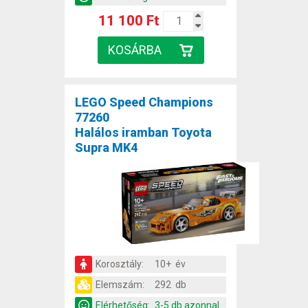
11 100 Ft
LEGO Speed Champions
77260
Halálos iramban Toyota
Supra MK4
Korosztály:
10+ év
Elemszám:
292 db
Elérhetőség:
3-5 db azonnal