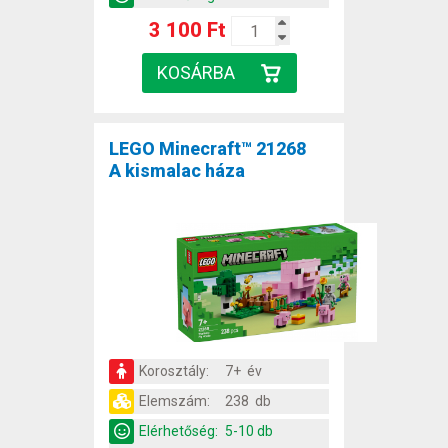
3 100 Ft
LEGO Minecraft™ 21268
A kismalac háza
Korosztály:
7+ év
Elemszám:
238 db
Elérhetőség:
5-10 db