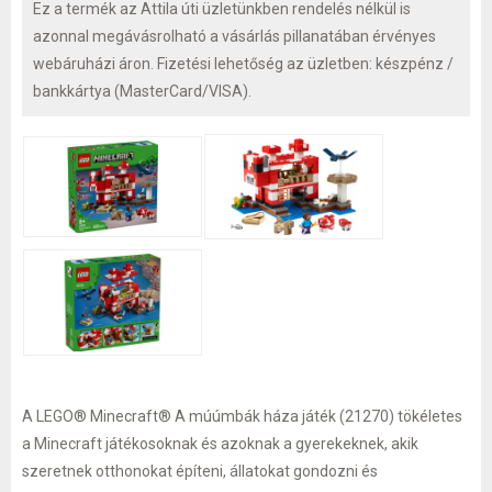
Ez a termék az Attila úti üzletünkben rendelés nélkül is
azonnal megávásrolható a vásárlás pillanatában érvényes
webáruházi áron. Fizetési lehetőség az üzletben: készpénz /
bankkártya (MasterCard/VISA).
A LEGO® Minecraft® A múúmbák háza játék (21270) tökéletes
a Minecraft játékosoknak és azoknak a gyerekeknek, akik
szeretnek otthonokat építeni, állatokat gondozni és