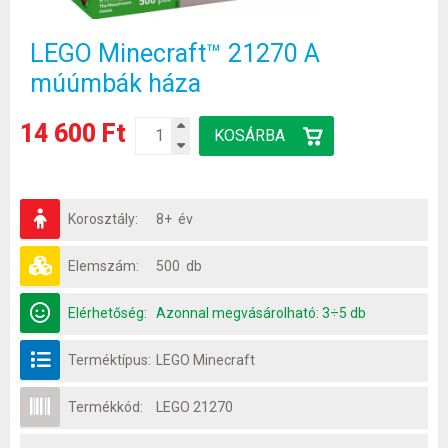
LEGO Minecraft™ 21270 A
múúmbák háza
14 600 Ft
Korosztály:
8+ év
Elemszám:
500 db
Elérhetőség:
Azonnal megvásárolható: 3÷5 db
Terméktípus:
LEGO Minecraft
Termékkód:
LEGO 21270