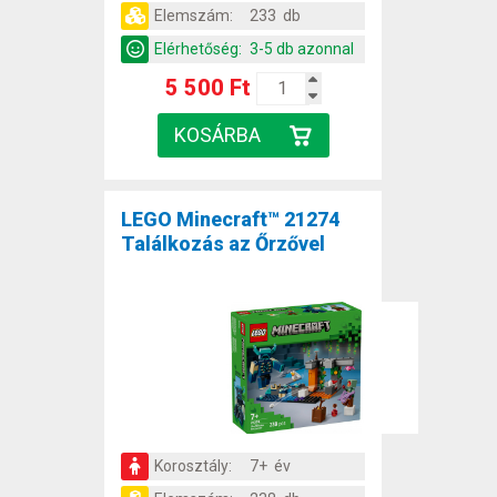
Elemszám:
233 db
Elérhetőség:
3-5 db azonnal
5 500 Ft
LEGO Minecraft™ 21274
Találkozás az Őrzővel
Korosztály:
7+ év