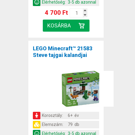
Elérhetőség:
3-5 db azonnal
4 700 Ft
LEGO Minecraft™ 21583
Steve tajgai kalandjai
Korosztály:
6+ év
Elemszám:
79 db
Elérhetőség:
3-5 db azonnal