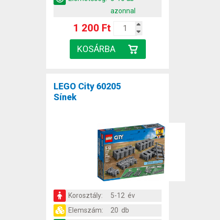
azonnal
1 200 Ft
LEGO City 60205
Sínek
Korosztály:
5-12 év
Elemszám:
20 db