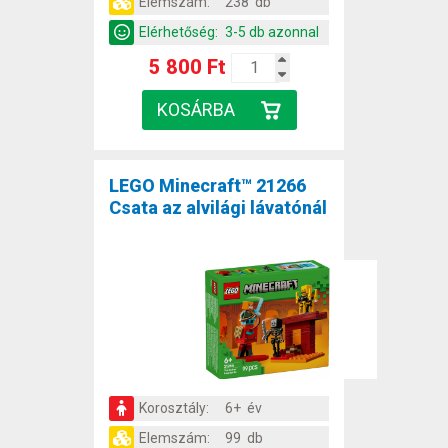
Elemszám:
238 db
Elérhetőség:
3-5 db azonnal
5 800 Ft
LEGO Minecraft™ 21266
Csata az alvilági lávatónál
Korosztály:
6+ év
Elemszám:
99 db