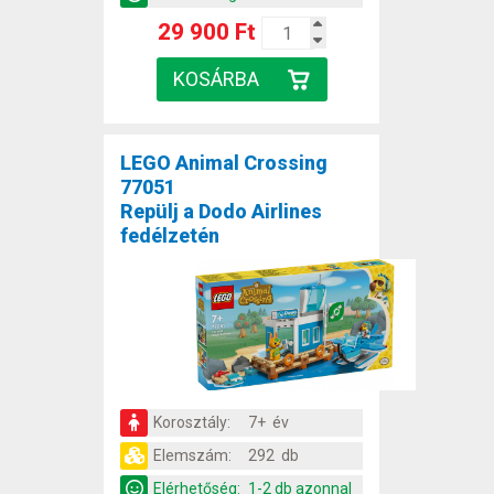
29 900 Ft
LEGO Animal Crossing
77051
Repülj a Dodo Airlines
fedélzetén
Korosztály:
7+ év
Elemszám:
292 db
Elérhetőség:
1-2 db azonnal