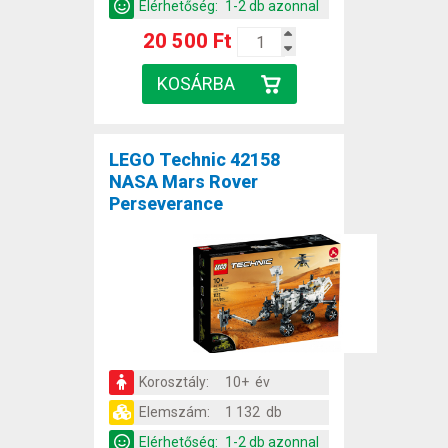
Elérhetőség:
1-2 db azonnal
20 500 Ft
LEGO Technic 42158
NASA Mars Rover
Perseverance
Korosztály:
10+ év
Elemszám:
1 132 db
Elérhetőség:
1-2 db azonnal