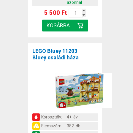
azonnal
5 500 Ft
LEGO Bluey 11203
Bluey családi háza
Korosztály:
4+ év
Elemszám:
382 db