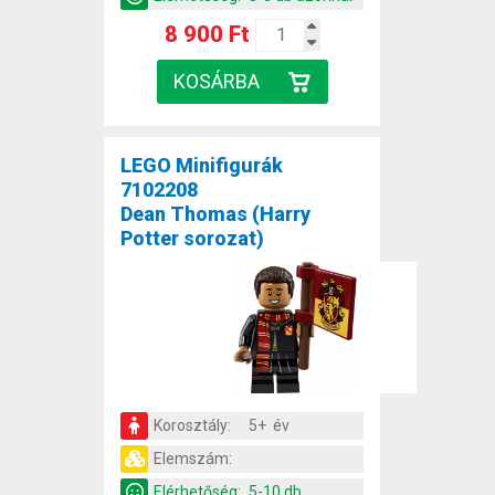
8 900 Ft
LEGO Minifigurák
7102208
Dean Thomas (Harry
Potter sorozat)
Korosztály:
5+ év
Elemszám:
Elérhetőség:
5-10 db