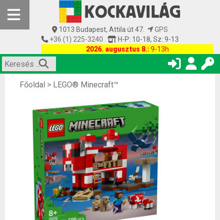
1013 Budapest, Attila út 47.
GPS
+36 (1) 225-3240
H-P: 10-18, Sz: 9-13
2026. augusztus 8.:
9-13h
Főoldal
>
LEGO® Minecraft™