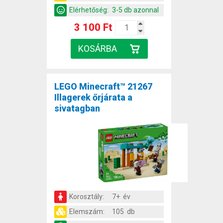
Elérhetőség:
3-5 db azonnal
3 100 Ft
LEGO Minecraft™ 21267
Illagerek őrjárata a
sivatagban
Korosztály:
7+ év
Elemszám:
105 db