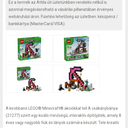
Ez a termék az Attila úti üzletünkben rendelés nélkül is
azonnal megávásrolható a vásárlás pillanatában érvényes
webáruházi áron. Fizetési lehetőség az üzletben: készpénz /
bankkártya (MasterCard/VISA).
A kirobbanó LEGO® Minecraft® akciókkal teli A csákánybánya
(21277) szett egy kiváló minőségű, interaktív építőjáték, amely 8
éves vagy nagyobb fiúk és lányok számára készült. Tele kreatív