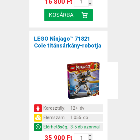
16 800 Ft
LEGO Ninjago™ 71821
Cole titánsárkány-robotja
Korosztály:
12+ év
Elemszám:
1 055 db
Elérhetőség:
3-5 db azonnal
35 900 Ft