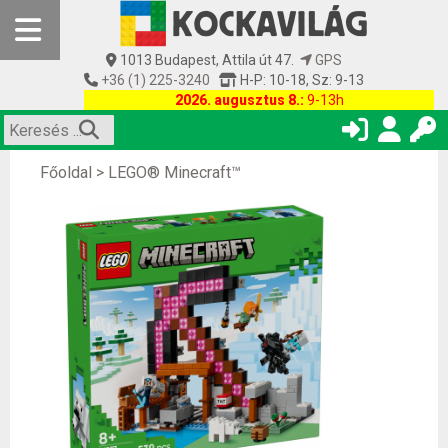
1013 Budapest, Attila út 47.
GPS
+36 (1) 225-3240
H-P: 10-18, Sz: 9-13
2026. augusztus 8.:
9-13h
Főoldal
>
LEGO® Minecraft™