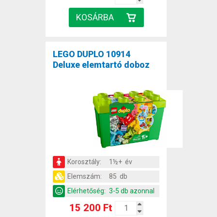
LEGO DUPLO 10914
Deluxe elemtartó doboz
Korosztály:
1½+ év
Elemszám:
85 db
Elérhetőség:
3-5 db azonnal
15 200 Ft