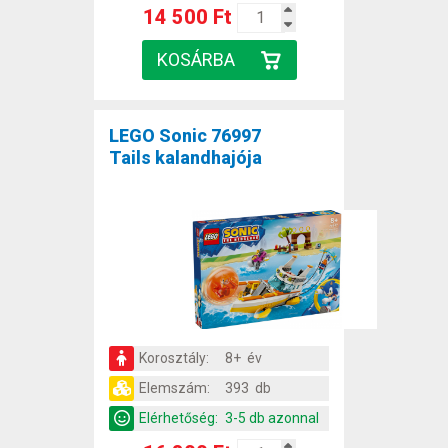
14 500 Ft
LEGO Sonic 76997
Tails kalandhajója
Korosztály:
8+ év
Elemszám:
393 db
Elérhetőség:
3-5 db azonnal