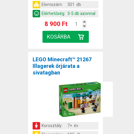
Elemszám:
301 db
Elérhetőség:
3-5 db azonnal
8 900 Ft
LEGO Minecraft™ 21267
Illagerek őrjárata a
sivatagban
Korosztály:
7+ év