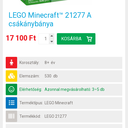
LEGO Minecraft™ 21277 A
csákánybánya
17 100 Ft
Korosztály:
8+ év
Elemszám:
530 db
Elérhetőség:
Azonnal megvásárolható: 3÷5 db
Terméktípus:
LEGO Minecraft
Termékkód:
LEGO 21277