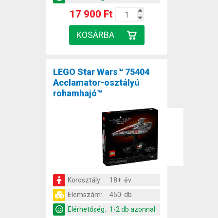
17 900 Ft
LEGO Star Wars™ 75404
Acclamator-osztályú
rohamhajó™
Korosztály:
18+ év
Elemszám:
450 db
Elérhetőség:
1-2 db azonnal