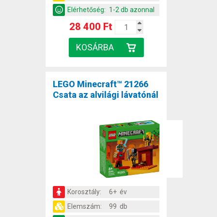
Elérhetőség:
1-2 db azonnal
28 400 Ft
LEGO Minecraft™ 21266
Csata az alvilági lávatónál
Korosztály:
6+ év
Elemszám:
99 db