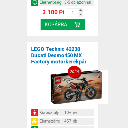
Elérhetőség:
3-5 db azonnal
3 100 Ft
LEGO Technic 42238
Ducati Desmo450 MX
Factory motorkerékpár
2026
Korosztály:
10+ év
Elemszám:
457 db