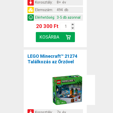
Korosztály:
8+ év
Elemszám:
494 db
Elérhetőség:
3-5 db azonnal
20 300 Ft
LEGO Minecraft™ 21274
Találkozás az Őrzővel
Korosztály:
7+ év