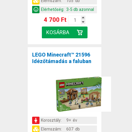
Elemszám:
105 db
Elérhetőség:
3-5 db azonnal
4 700 Ft
LEGO Minecraft™ 21596
Idézőtámadás a faluban
Korosztály:
9+ év
Elemszám:
607 db