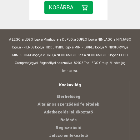
A LEGO, a LEGO logó, a Minifigure, a DUPLO, a DUPLO logó, a NINJAGO, a NINJAGO
logó, a FRIENDS logó, a HIDDEN SIDE logó, a MINIFIGURES logó, a MINDSTORMS, a
MINDSTORMS logó, a VIDIYO, a NEXO KNIGHTS és a NEXO KNIGHTS logó a LEGO
Group védjegyei. Engedéllyel használva. ©2023 The LEGO Group. Minden jog
fenntartva.
Kockavilág
Elérhetőség
Általános szerződési feltételek
Adatkezelési tájékoztató
Belépés
Regisztráció
Jelszó emlékeztető