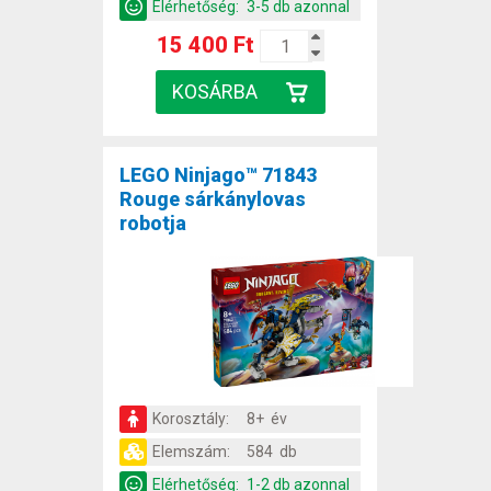
Elérhetőség:
3-5 db azonnal
15 400 Ft
LEGO Ninjago™ 71843
Rouge sárkánylovas
robotja
Korosztály:
8+ év
Elemszám:
584 db
Elérhetőség:
1-2 db azonnal