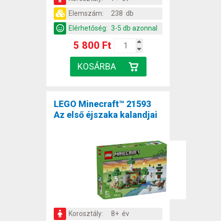
Elemszám:
238 db
Elérhetőség:
3-5 db azonnal
5 800 Ft
LEGO Minecraft™ 21593
Az első éjszaka kalandjai
Korosztály:
8+ év