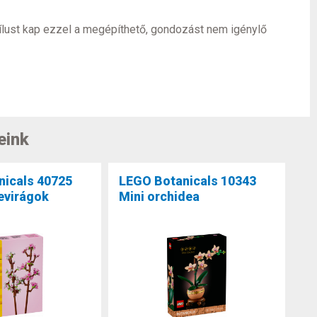
ílust kap ezzel a megépíthető, gondozást nem igénylő
eink
nicals 40725
LEGO Botanicals 10343
evirágok
Mini orchidea