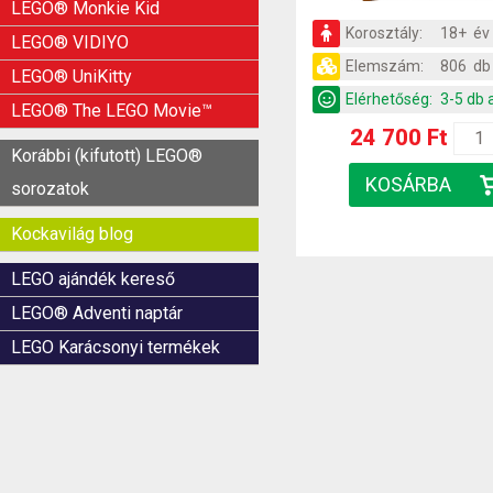
LEGO® Monkie Kid
Korosztály:
18+ év
LEGO® VIDIYO
Elemszám:
806 db
LEGO® UniKitty
Elérhetőség:
3-5 db 
LEGO® The LEGO Movie™
24 700 Ft
Korábbi (kifutott) LEGO®
sorozatok
Kockavilág blog
LEGO ajándék kereső
LEGO® Adventi naptár
LEGO Karácsonyi termékek