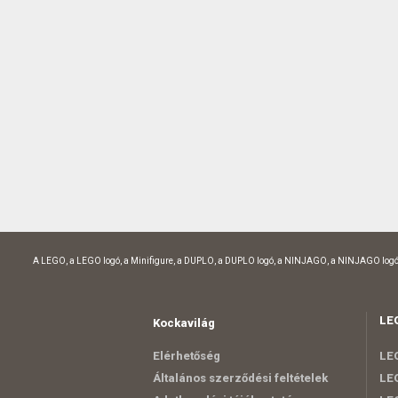
A LEGO, a LEGO logó, a Minifigure, a DUPLO, a DUPLO logó, a NINJAGO, a NINJAGO logó
LE
Kockavilág
Elérhetőség
LEG
Általános szerződési feltételek
LEG