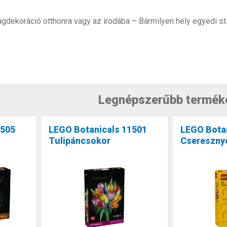
gdekoráció otthonra vagy az irodába – Bármilyen hely egyedi st
Legnépszerűbb termék
1505
LEGO Botanicals 11501
LEGO Bota
Tulipáncsokor
Csereszny