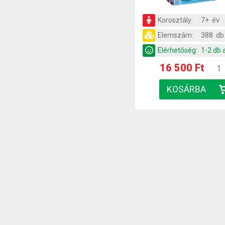
Korosztály:
7+ év
Elemszám:
388 db
Elérhetőség:
1-2 db 
16 500 Ft