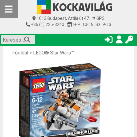
1013 Budapest, Attila út 47.
GPS
+36 (1) 225-3240
H-P: 10-18, Sz: 9-13
Főoldal
>
LEGO® Star Wars™