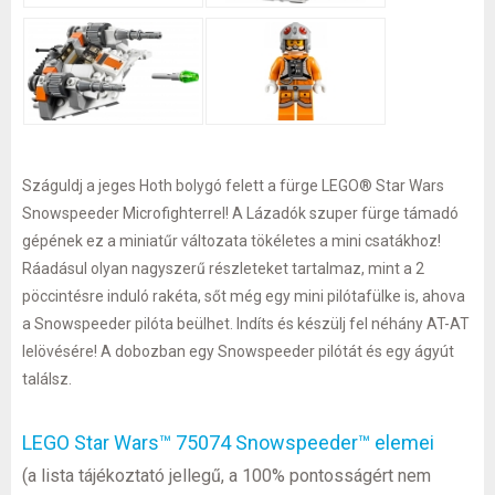
Száguldj a jeges Hoth bolygó felett a fürge LEGO® Star Wars
Snowspeeder Microfighterrel! A Lázadók szuper fürge támadó
gépének ez a miniatűr változata tökéletes a mini csatákhoz!
Ráadásul olyan nagyszerű részleteket tartalmaz, mint a 2
pöccintésre induló rakéta, sőt még egy mini pilótafülke is, ahova
a Snowspeeder pilóta beülhet. Indíts és készülj fel néhány AT-AT
lelövésére! A dobozban egy Snowspeeder pilótát és egy ágyút
találsz.
LEGO Star Wars™ 75074 Snowspeeder™ elemei
(a lista tájékoztató jellegű, a 100% pontosságért nem