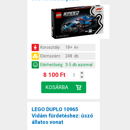
Korosztály:
18+ év
Elemszám:
248 db
Elérhetőség:
3-5 db azonnal
8 100 Ft
LEGO DUPLO 10965
Vidám fürdetéshez: úszó
állatos vonat