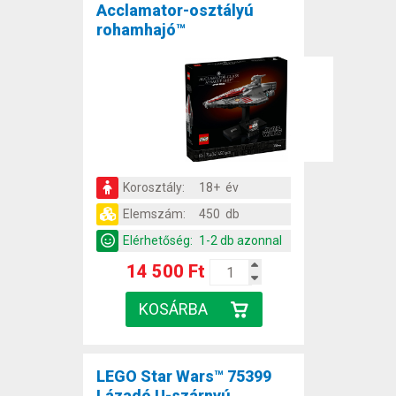
Acclamator-osztályú
rohamhajó™
Korosztály:
18+ év
Elemszám:
450 db
Elérhetőség:
1-2 db azonnal
14 500 Ft
LEGO Star Wars™ 75399
Lázadó U-szárnyú