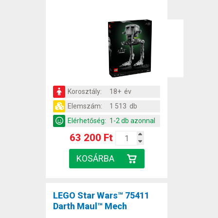
Korosztály:
18+ év
Elemszám:
1 513 db
Elérhetőség:
1-2 db azonnal
63 200 Ft
LEGO Star Wars™ 75411
Darth Maul™ Mech