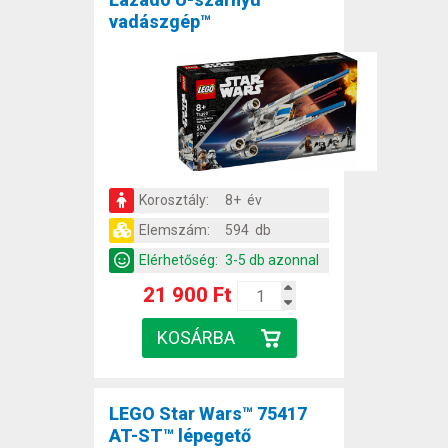
vadászgép™
Korosztály:
8+ év
Elemszám:
594 db
Elérhetőség:
3-5 db azonnal
21 900 Ft
LEGO Star Wars™ 75417
AT-ST™ lépegető