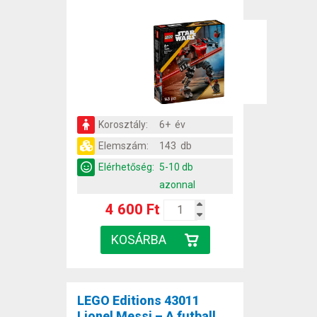
Korosztály:
6+ év
Elemszám:
143 db
Elérhetőség:
5-10 db
azonnal
4 600 Ft
LEGO Editions 43011
Lionel Messi – A futball