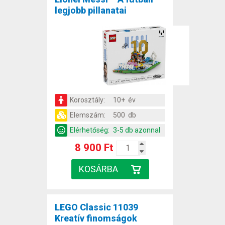
legjobb pillanatai
Korosztály:
10+ év
Elemszám:
500 db
Elérhetőség:
3-5 db azonnal
8 900 Ft
LEGO Classic 11039
Kreatív finomságok