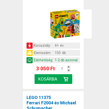
Korosztály:
4+ év
Elemszám:
150 db
Elérhetőség:
1-2 db azonnal
3 050 Ft
LEGO 11375
Ferrari F2004 és Michael
Schumacher