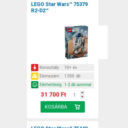
LEGO Star Wars™ 75379
R2-D2™
Korosztály:
10+ év
Elemszám:
1 050 db
Elérhetőség:
1-2 db azonnal
31 700 Ft