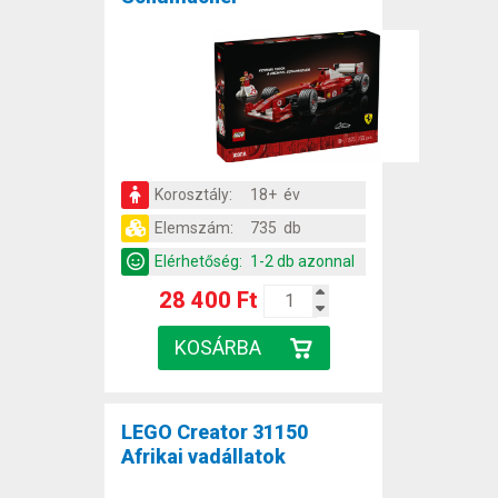
Korosztály:
18+ év
Elemszám:
735 db
Elérhetőség:
1-2 db azonnal
28 400 Ft
LEGO Creator 31150
Afrikai vadállatok