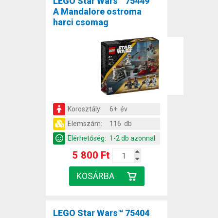
LEGO Star Wars™ 75449
A Mandalore ostroma
harci csomag
Korosztály:
6+ év
Elemszám:
116 db
Elérhetőség:
1-2 db azonnal
5 800 Ft
LEGO Star Wars™ 75404