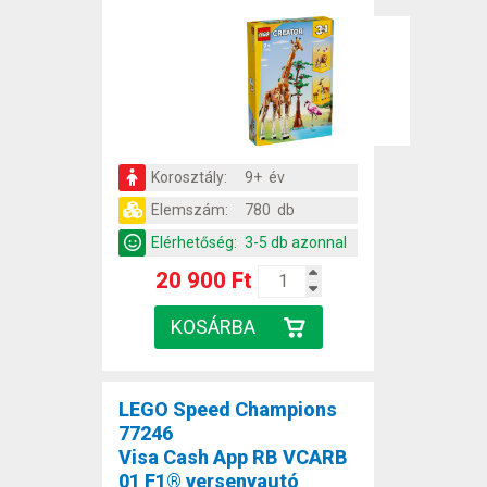
Korosztály:
9+ év
Elemszám:
780 db
Elérhetőség:
3-5 db azonnal
20 900 Ft
LEGO Speed Champions
77246
Visa Cash App RB VCARB
01 F1® versenyautó