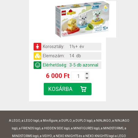
Korosztály:
1½+ év
Elemszám:
14 db
Elérhetőség:
3-5 db azonnal
6 000 Ft
A LEGO, a LEGO logó, a Minifigure, a DUPLO, a DUPLO logó, a NINJAGO, a NINJAGO
logó, a FRIENDS logó, a HIDDEN SIDE logó, a MINIFIGURES logó, a MINDSTORMS, a
MINDSTORMS logó, a VIDIYO, a NEXO KNIGHTS és a NEXO KNIGHTS logó a LEGO