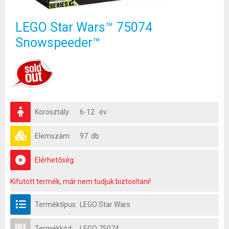
LEGO Star Wars™ 75074
Snowspeeder™
Korosztály:
6-12 év
Elemszám:
97 db
Elérhetőség:
Kifutott termék, már nem tudjuk biztosítani!
Terméktípus:
LEGO Star Wars
Termékkód:
LEGO 75074