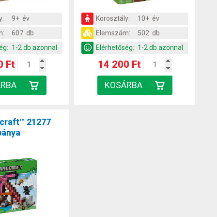
y:
9+ év
Korosztály:
10+ év
m:
607 db
Elemszám:
502 db
ég:
1-2 db azonnal
Elérhetőség:
1-2 db azonnal
0 Ft
14 200 Ft
craft™ 21277
bánya