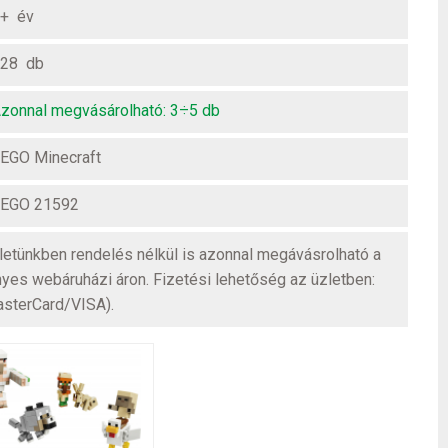
+ év
28 db
zonnal megvásárolható: 3÷5 db
EGO Minecraft
EGO 21592
üzletünkben rendelés nélkül is azonnal megávásrolható a
nyes webáruházi áron. Fizetési lehetőség az üzletben:
asterCard/VISA).