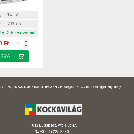
y:
14+ év
m:
793 db
ég:
3-5 db azonnal
0 Ft
 a VIDIYO, a NEXO KNIGHTS és a NEXO KNIGHTS logó a LEGO Group védjegyei. Engedéllyel
1013 Budapest, Attila út 47.
+36 (1) 225-3240