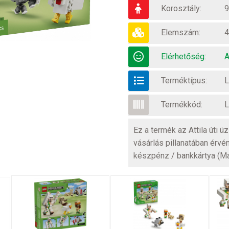
Korosztály:
9
Elemszám:
4
Elérhetőség:
A
Terméktípus:
L
Termékkód:
L
Ez a termék az Attila úti 
vásárlás pillanatában érvé
készpénz / bankkártya (M