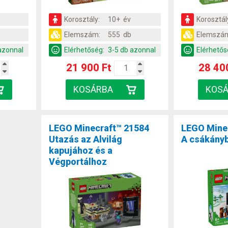
Korosztály:
10+ év
Korosztál
Elemszám:
555 db
Elemszá
azonnal
Elérhetőség:
3-5 db azonnal
Elérhetős
21 900 Ft
28 40
LEGO Minecraft™ 21584
LEGO Mine
Utazás az Alvilág
A csákány
kapujához és a
Végportálhoz