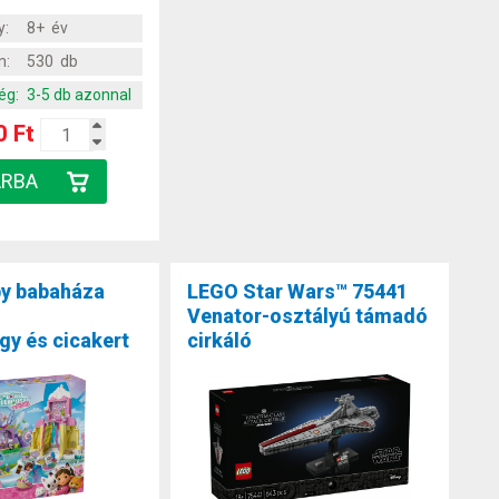
y:
8+ év
m:
530 db
ég:
3-5 db azonnal
0 Ft
y babaháza
LEGO Star Wars™ 75441
Venator-osztályú támadó
y és cicakert
cirkáló