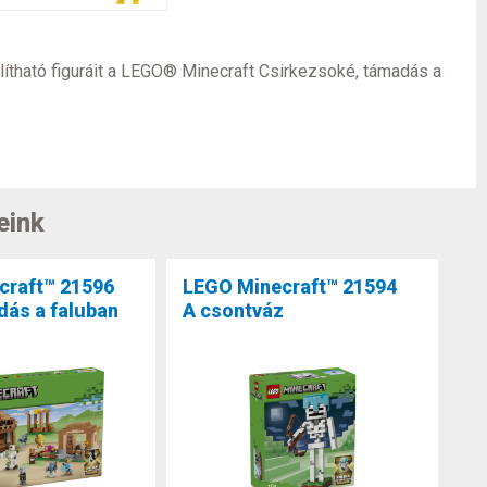
ítható figuráit a LEGO® Minecraft Csirkezsoké, támadás a
eink
craft™ 21596
LEGO Minecraft™ 21594
ás a faluban
A csontváz