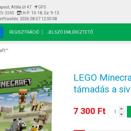
est, Attila út 47.
GPS
25-3240
H-P: 10-18, Sz: 9-13
etfrissítés: 2026.08.07 12:00:08
REGISZTRÁCIÓ
JELSZÓ EMLÉKEZTETŐ
aft™
LEGO Minecra
támadás a si
7 300 Ft