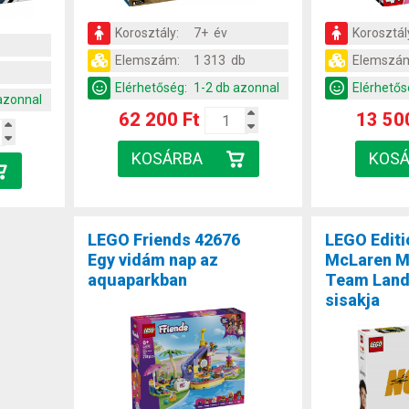
Korosztály:
7+ év
Korosztál
Elemszám:
1 313 db
Elemszá
Elérhetőség:
1-2 db azonnal
Elérhetős
azonnal
62 200 Ft
13 50
LEGO Friends 42676
LEGO Editi
Egy vidám nap az
McLaren M
aquaparkban
Team Land
sisakja