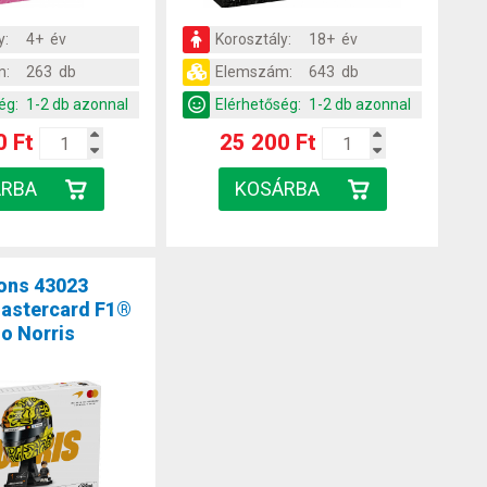
y:
4+ év
Korosztály:
18+ év
m:
263 db
Elemszám:
643 db
ég:
1-2 db azonnal
Elérhetőség:
1-2 db azonnal
0 Ft
25 200 Ft
ons 43023
astercard F1®
o Norris