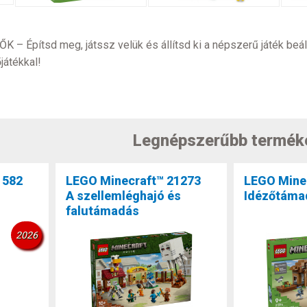
Építsd meg, játssz velük és állítsd ki a népszerű játék beáll
játékkal!
Legnépszerűbb termék
1582
LEGO Minecraft™ 21273
LEGO Mine
A szellemléghajó és
Idézőtámad
falutámadás
2026