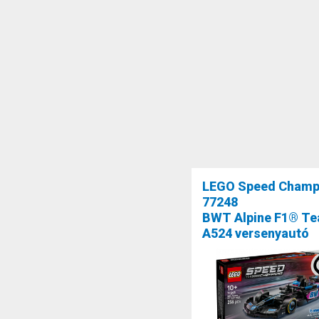
LEGO Speed Champ
77248
BWT Alpine F1® T
A524 versenyautó