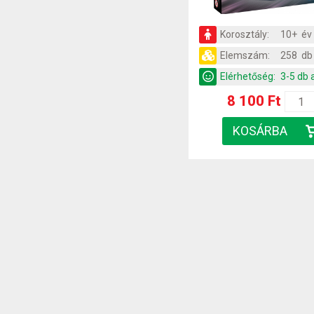
Korosztály:
10+ év
Elemszám:
258 db
Elérhetőség:
3-5 db 
8 100 Ft