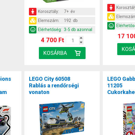
Korosztál
Korosztály:
7+ év
Elemszá
Elemszám:
192 db
Elérhetős
Elérhetőség:
3-5 db azonnal
17 10
4 700 Ft
ions
LEGO City 60508
LEGO Gabb
Rablás a rendőrségi
11205
eam
vonaton
Cukorkaheg