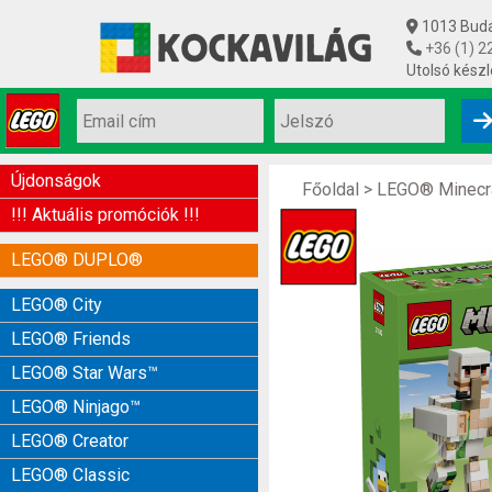
1013 Budap
+36 (1) 2
Utolsó készl
Újdonságok
Főoldal
>
LEGO® Minecr
!!! Aktuális promóciók !!!
LEGO® DUPLO®
LEGO® City
LEGO® Friends
LEGO® Star Wars™
LEGO® Ninjago™
LEGO® Creator
LEGO® Classic