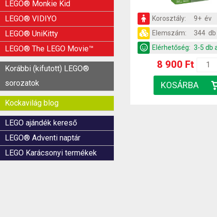
LEGO® Monkie Kid
LEGO® VIDIYO
Korosztály:
9+ év
Elemszám:
344 db
LEGO® UniKitty
Elérhetőség:
3-5 db 
LEGO® The LEGO Movie™
8 900 Ft
Korábbi (kifutott) LEGO®
sorozatok
Kockavilág blog
LEGO ajándék kereső
LEGO® Adventi naptár
LEGO Karácsonyi termékek