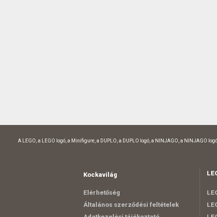
A LEGO, a LEGO logó, a Minifigure, a DUPLO, a DUPLO logó, a NINJAGO, a NINJAGO logó
LE
Kockavilág
Elérhetőség
LEG
Általános szerződési feltételek
LEG
Adatkezelési tájékoztató
LEG