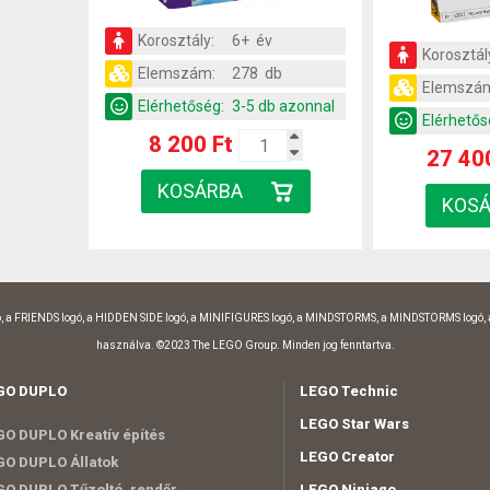
Korosztály:
6+ év
Korosztál
Elemszám:
278 db
Elemszá
Elérhetőség:
3-5 db azonnal
Elérhetős
8 200 Ft
27 40
, a FRIENDS logó, a HIDDEN SIDE logó, a MINIFIGURES logó, a MINDSTORMS, a MINDSTORMS logó,
használva. ©2023 The LEGO Group. Minden jog fenntartva.
GO DUPLO
LEGO Technic
LEGO Star Wars
O DUPLO Kreatív építés
LEGO Creator
O DUPLO Állatok
O DUPLO Tűzoltó, rendőr
LEGO Ninjago