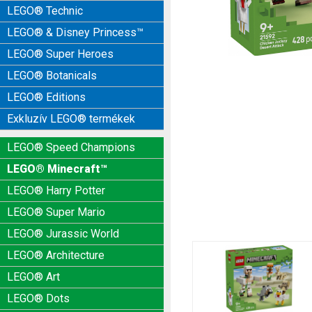
LEGO® Technic
LEGO® & Disney Princess™
LEGO® Super Heroes
LEGO® Botanicals
LEGO® Editions
Exkluzív LEGO® termékek
LEGO® Speed Champions
LEGO® Minecraft™
LEGO® Harry Potter
LEGO® Super Mario
LEGO® Jurassic World
LEGO® Architecture
LEGO® Art
LEGO® Dots