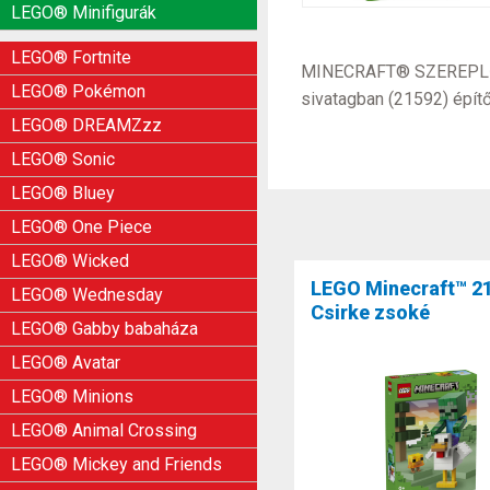
LEGO® Minifigurák
LEGO® Fortnite
MINECRAFT® SZEREPLŐK – 
LEGO® Pokémon
sivatagban (21592) építő
LEGO® DREAMZzz
LEGO® Sonic
LEGO® Bluey
LEGO® One Piece
LEGO® Wicked
LEGO Minecraft™ 2
LEGO® Wednesday
Csirke zsoké
LEGO® Gabby babaháza
LEGO® Avatar
LEGO® Minions
LEGO® Animal Crossing
LEGO® Mickey and Friends