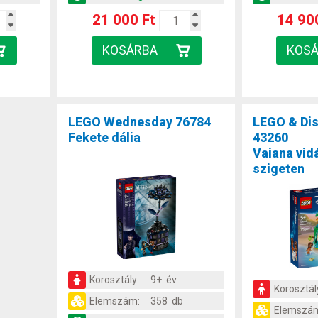
21 000 Ft
14 90
LEGO Wednesday 76784
LEGO & Dis
Fekete dália
43260
Vaiana vid
szigeten
Korosztály:
9+ év
Korosztál
Elemszám:
358 db
Elemszá