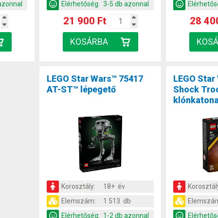
azonnal
Elérhetőség:
3-5 db azonnal
Elérhetős
21 900 Ft
28 40
LEGO Star Wars™ 75417
LEGO Star
AT-ST™ lépegető
Shock Tro
klónkaton
Korosztály:
18+ év
Korosztál
Elemszám:
1 513 db
Elemszá
Elérhetőség:
1-2 db azonnal
Elérhetős