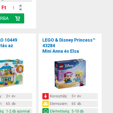
 Ft
O 10449
LEGO & Disney Princess™
atás az
43284
Mini Anna és Elsa
y:
2+ év
Korosztály:
5+ év
m:
65 db
Elemszám:
65 db
ég:
1-2 db azonnal
Elérhetőség:
5-10 db