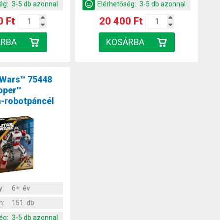
ég:
3-5 db azonnal
Elérhetőség:
3-5 db azonnal
0 Ft
20 400 Ft
 Wars™ 75448
oper™
a-robotpáncél
y:
6+ év
m:
151 db
ég:
3-5 db azonnal