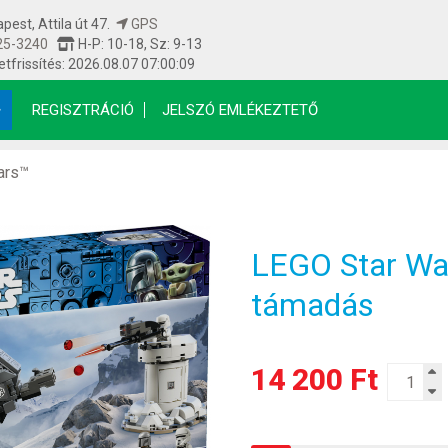
est, Attila út 47.
GPS
25-3240
H-P: 10-18, Sz: 9-13
etfrissítés: 2026.08.07 07:00:09
REGISZTRÁCIÓ
JELSZÓ EMLÉKEZTETŐ
ars™
LEGO Star Wa
támadás
14 200 Ft