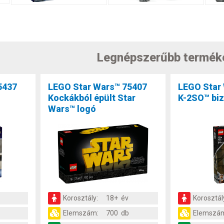
Legnépszerűbb termék
5437
LEGO Star Wars™ 75407
LEGO Star
Kockákból épült Star
K-2SO™ biz
Wars™ logó
Korosztály:
18+ év
Korosztál
Elemszám:
700 db
Elemszá