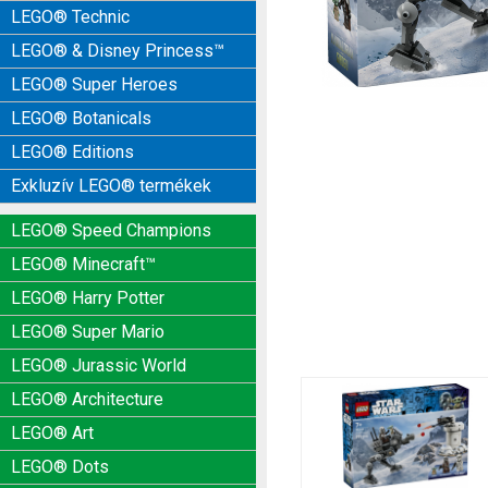
LEGO® Technic
LEGO® & Disney Princess™
LEGO® Super Heroes
LEGO® Botanicals
LEGO® Editions
Exkluzív LEGO® termékek
LEGO® Speed Champions
LEGO® Minecraft™
LEGO® Harry Potter
LEGO® Super Mario
LEGO® Jurassic World
LEGO® Architecture
LEGO® Art
LEGO® Dots