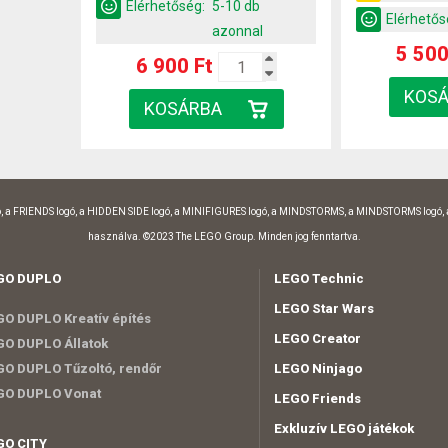
Elérhetőség:
5-10 db
Elérhetős
azonnal
5 500
6 900 Ft
, a FRIENDS logó, a HIDDEN SIDE logó, a MINIFIGURES logó, a MINDSTORMS, a MINDSTORMS logó,
használva. ©2023 The LEGO Group. Minden jog fenntartva.
GO DUPLO
LEGO Technic
LEGO Star Wars
O DUPLO Kreatív építés
LEGO Creator
O DUPLO Állatok
O DUPLO Tűzoltó, rendőr
LEGO Ninjago
GO DUPLO Vonat
LEGO Friends
Exkluzív LEGO játékok
GO CITY