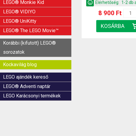
LEGO® Monkie Kid
Elérhetőség:
1-2 db 
LEGO® VIDIYO
8 900 Ft
LEGO® UniKitty
LEGO® The LEGO Movie™
Korábbi (kifutott) LEGO®
sorozatok
Kockavilág blog
LEGO ajándék kereső
LEGO® Adventi naptár
LEGO Karácsonyi termékek