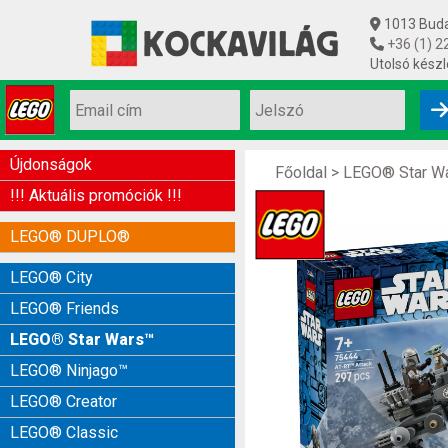
1013 Budap
+36 (1) 2
Utolsó készl
Újdonságok
Főoldal
>
LEGO® Star W
!!! Aktuális promóciók !!!
LEGO® DUPLO®
LEGO® City
LEGO® Friends
LEGO® Star Wars™
LEGO® Ninjago™
LEGO® Creator
LEGO® Classic