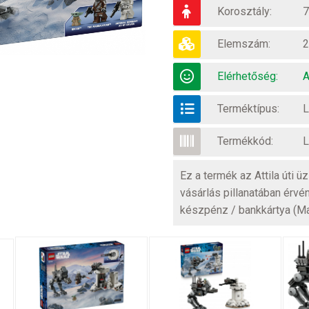
Korosztály:
7
Elemszám:
2
Elérhetőség:
A
Terméktípus:
L
Termékkód:
L
Ez a termék az Attila úti 
vásárlás pillanatában érvé
készpénz / bankkártya (M