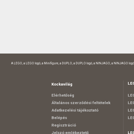
A LEGO, a LEGO logó, a Minifigure, a DUPLO, a DUPLO logó, a NINJAGO, a NINJAGO logó
LE
Kockavilág
Elérhetőség
LEG
Általános szerződési feltételek
LEG
Adatkezelési tájékoztató
LEG
Belépés
LE
Regisztráció
Jelszó emlékeztető
LE