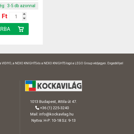
ég:
3-5 db azonnal
 Ft
 a VIDIYO, a NEXO KNIGHTS és a NEXO KNIGHTS logó a LEGO Group védjegyei. Engedéllyel
1013 Budapest, Attila út 47.
+36 (1) 225-3240
Mail:
info@kockavilag.hu
Nyitva: H-P: 10-18 Sz: 9-13