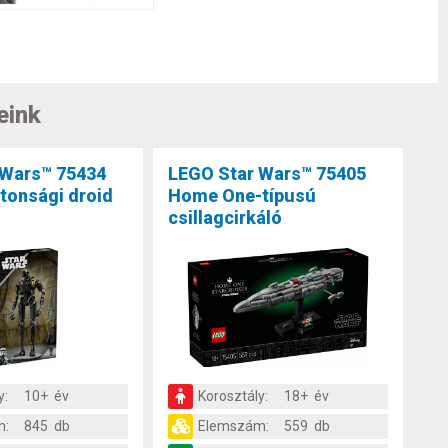
eink
 Wars™ 75434
LEGO Star Wars™ 75405
tonsági droid
Home One-típusú
csillagcirkáló
y:
10+ év
Korosztály:
18+ év
m:
845 db
Elemszám:
559 db