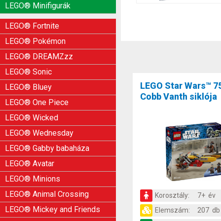
LEGO® Minifigurák
LEGO® Fortnite
LEGO® Pokémon
LEGO® DREAMZzz
LEGO® Sonic
LEGO Star Wars™ 7
LEGO® Bluey
Cobb Vanth siklója
LEGO® One Piece
LEGO® Wicked
LEGO® Wednesday
LEGO® Gabby babaháza
LEGO® Avatar
LEGO® Minions
LEGO® Animal Crossing
Korosztály:
7+ év
LEGO® Mickey and Friends
Elemszám:
207 db