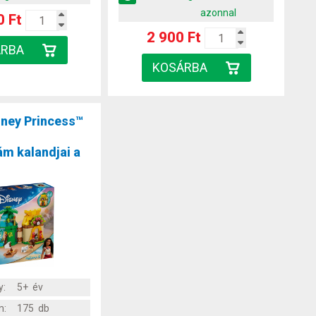
azonnal
0 Ft
2 900 Ft
ney Princess™
ám kalandjai a
y:
5+ év
m:
175 db