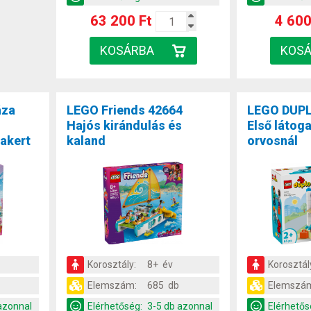
63 200 Ft
4 600
áza
LEGO Friends 42664
LEGO DUPL
Hajós kirándulás és
Első látog
akert
kaland
orvosnál
Korosztály:
8+ év
Korosztál
Elemszám:
685 db
Elemszá
azonnal
Elérhetőség:
3-5 db azonnal
Elérhetős