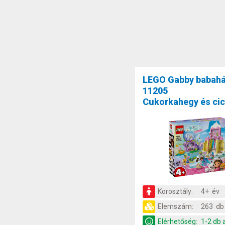
LEGO Gabby babah
11205
Cukorkahegy és cic
Korosztály:
4+ év
Elemszám:
263 db
Elérhetőség:
1-2 db 