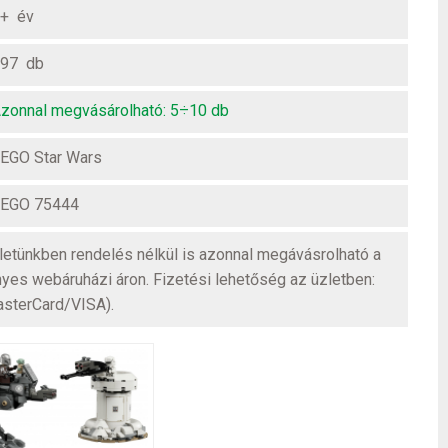
+ év
97 db
zonnal megvásárolható: 5÷10 db
EGO Star Wars
EGO 75444
üzletünkben rendelés nélkül is azonnal megávásrolható a
nyes webáruházi áron. Fizetési lehetőség az üzletben:
asterCard/VISA).