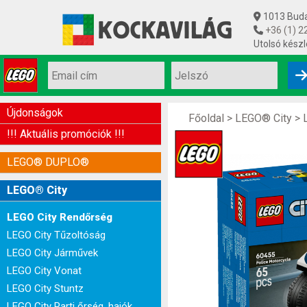
1013 Budap
+36 (1) 2
Utolsó készl
Újdonságok
Főoldal
>
LEGO® City
>
!!! Aktuális promóciók !!!
LEGO® DUPLO®
LEGO® City
LEGO City Rendőrség
LEGO City Tűzoltóság
LEGO City Járművek
LEGO City Vonat
LEGO City Stuntz
LEGO City Parti őrség, hajók