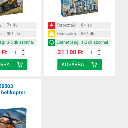
y:
7+ év
Korosztály:
8+ év
m:
301 db
Elemszám:
887 db
ég:
3-5 db azonnal
Elérhetőség:
1-2 db azonnal
 Ft
31 100 Ft
60503
 helikopter