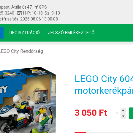
est, Attila út 47.
GPS
25-3240
H-P: 10-18, Sz: 9-13
etfrissítés: 2026.08.06 13:00:08
REGISZTRÁCIÓ
JELSZÓ EMLÉKEZTETŐ
LEGO City Rendőrség
LEGO City 604
motorkerékpár
3 050 Ft