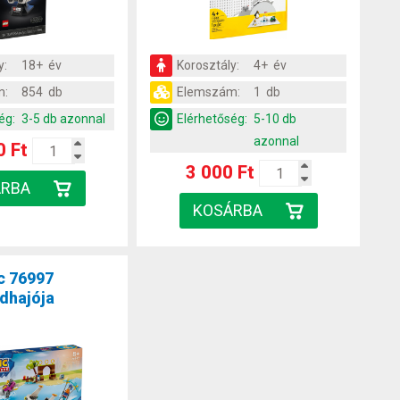
y:
18+ év
Korosztály:
4+ év
m:
854 db
Elemszám:
1 db
ég:
3-5 db azonnal
Elérhetőség:
5-10 db
azonnal
0 Ft
3 000 Ft
c 76997
ndhajója