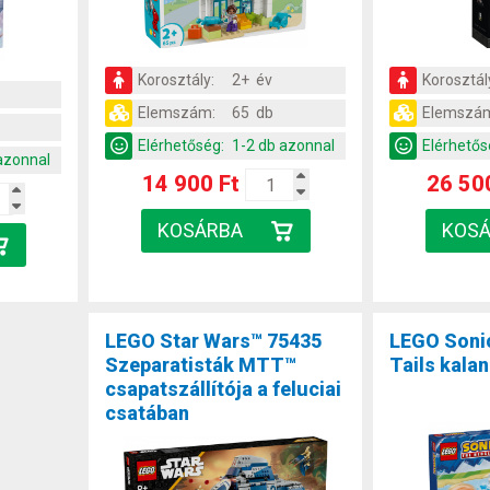
Korosztály:
2+ év
Korosztál
Elemszám:
65 db
Elemszá
Elérhetőség:
1-2 db azonnal
Elérhetős
azonnal
14 900 Ft
26 50
LEGO Star Wars™ 75435
LEGO Soni
Szeparatisták MTT™
Tails kala
csapatszállítója a feluciai
csatában