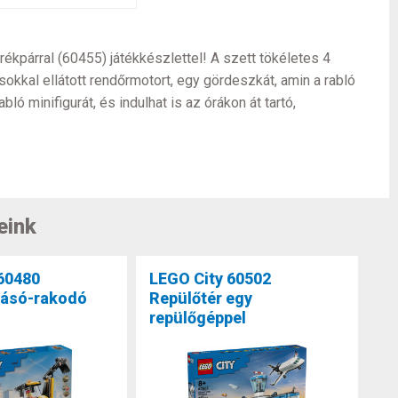
kpárral (60455) játékkészlettel! A szett tökéletes 4
kkal ellátott rendőrmotort, egy gördeszkát, amin a rabló
ó minifigurát, és indulhat is az órákon át tartó,
eink
60480
LEGO City 60502
kásó-rakodó
Repülőtér egy
repülőgéppel