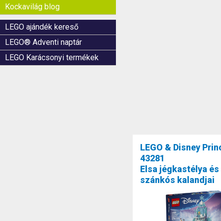
Kockavilág blog
LEGO ajándék kereső
LEGO® Adventi naptár
LEGO Karácsonyi termékek
LEGO & Disney Pri
43281
Elsa jégkastélya és
szánkós kalandjai