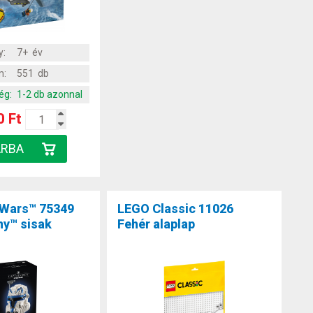
y:
7+ év
m:
551 db
ég:
1-2 db azonnal
0 Ft
 Wars™ 75349
LEGO Classic 11026
ny™ sisak
Fehér alaplap