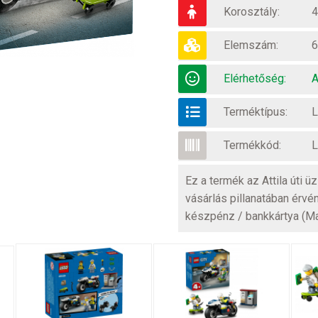
Korosztály:
4
Elemszám:
6
Elérhetőség:
A
Terméktípus:
L
Termékkód:
L
Ez a termék az Attila úti 
vásárlás pillanatában érvé
készpénz / bankkártya (M