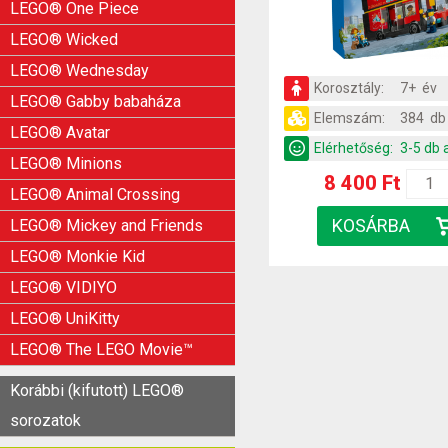
LEGO® One Piece
LEGO® Wicked
LEGO® Wednesday
Korosztály:
7+ év
LEGO® Gabby babaháza
Elemszám:
384 db
LEGO® Avatar
Elérhetőség:
3-5 db 
LEGO® Minions
8 400 Ft
LEGO® Animal Crossing
LEGO® Mickey and Friends
LEGO® Monkie Kid
LEGO® VIDIYO
LEGO® UniKitty
LEGO® The LEGO Movie™
Korábbi (kifutott) LEGO®
sorozatok