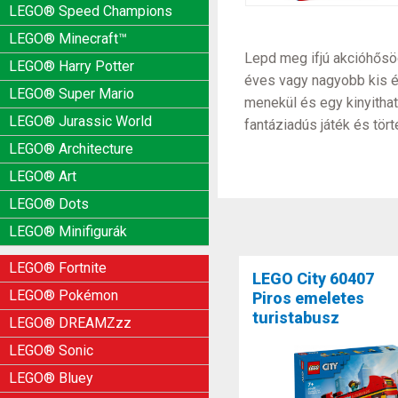
LEGO® Speed Champions
LEGO® Minecraft™
Lepd meg ifjú akcióhősöd
LEGO® Harry Potter
éves vagy nagyobb kis ép
LEGO® Super Mario
menekül és egy kinyitható
LEGO® Jurassic World
fantáziadús játék és tö
LEGO® Architecture
LEGO® Art
LEGO® Dots
LEGO® Minifigurák
LEGO® Fortnite
LEGO City 60407
LEGO® Pokémon
Piros emeletes
turistabusz
LEGO® DREAMZzz
LEGO® Sonic
LEGO® Bluey