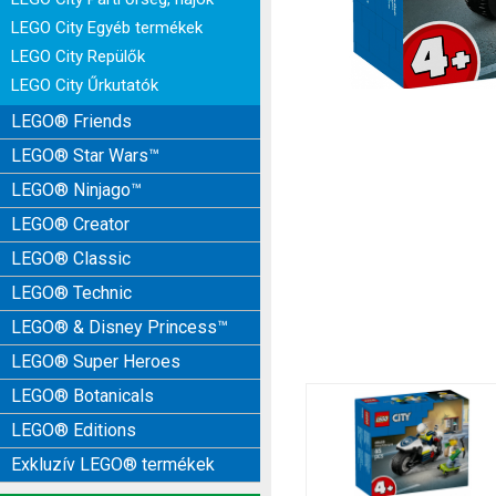
LEGO City Egyéb termékek
LEGO City Repülők
LEGO City Űrkutatók
LEGO® Friends
LEGO® Star Wars™
LEGO® Ninjago™
LEGO® Creator
LEGO® Classic
LEGO® Technic
LEGO® & Disney Princess™
LEGO® Super Heroes
LEGO® Botanicals
LEGO® Editions
Exkluzív LEGO® termékek