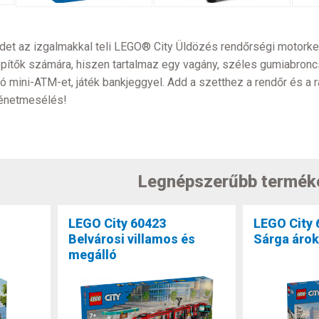
et az izgalmakkal teli LEGO® City Üldözés rendőrségi motorkeré
ítők számára, hiszen tartalmaz egy vagány, széles gumiabroncso
 mini-ATM-et, játék bankjeggyel. Add a szetthez a rendőr és a rabl
rténetmesélés!
Legnépszerűbb termék
LEGO City 60423
LEGO City 
Belvárosi villamos és
Sárga áro
megálló