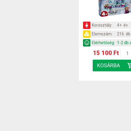
Korosztály:
4+ év
Elemszám:
216 db
Elérhetőség:
1-2 db 
15 100 Ft