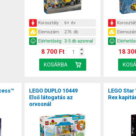
Korosztály:
6+ év
Korosztál
Elemszám:
276 db
Elemszá
Elérhetőség:
3-5 db azonnal
Elérhetős
8 700 Ft
18 30
ncess™
LEGO DUPLO 10449
LEGO Star
Első látogatás az
Rex kapitá
orvosnál