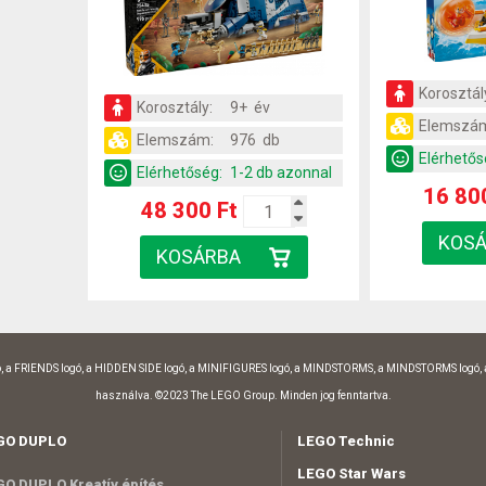
Korosztál
Korosztály:
9+ év
Elemszá
Elemszám:
976 db
Elérhetős
Elérhetőség:
1-2 db azonnal
16 80
48 300 Ft
, a FRIENDS logó, a HIDDEN SIDE logó, a MINIFIGURES logó, a MINDSTORMS, a MINDSTORMS logó,
használva. ©2023 The LEGO Group. Minden jog fenntartva.
GO DUPLO
LEGO Technic
LEGO Star Wars
O DUPLO Kreatív építés