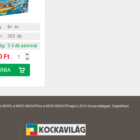
y:
8+ év
m:
393 db
ég:
3-5 db azonnal
0 Ft
 a VIDIYO, a NEXO KNIGHTS és a NEXO KNIGHTS logó a LEGO Group védjegyei. Engedéllyel