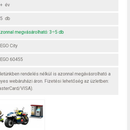
+ év
5 db
zonnal megvásárolható: 3÷5 db
EGO City
EGO 60455
üzletünkben rendelés nélkül is azonnal megávásrolható a
nyes webáruházi áron. Fizetési lehetőség az üzletben:
asterCard/VISA).