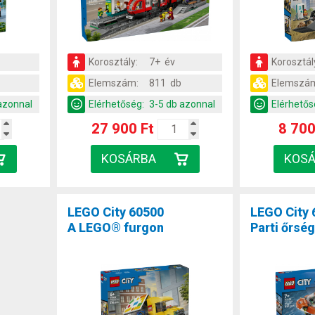
Korosztály:
7+ év
Korosztál
Elemszám:
811 db
Elemszá
azonnal
Elérhetőség:
3-5 db azonnal
Elérhetős
27 900 Ft
8 700
LEGO City 60500
LEGO City 
A LEGO® furgon
Parti őrség