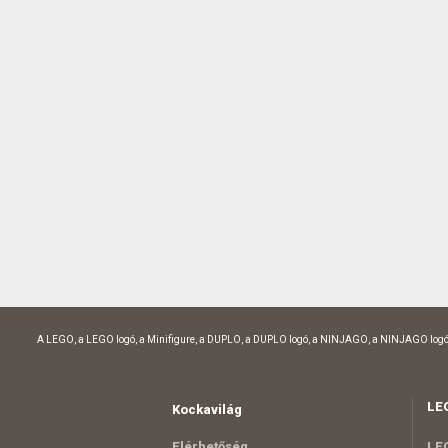
A LEGO, a LEGO logó, a Minifigure, a DUPLO, a DUPLO logó, a NINJAGO, a NINJAGO logó
LE
Kockavilág
Elérhetőség
LEG