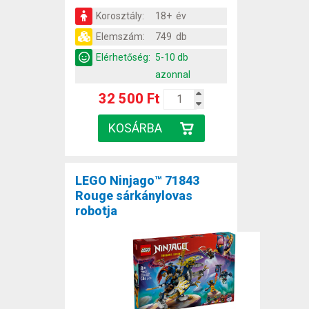
Korosztály:
18+ év
Elemszám:
749 db
Elérhetőség:
5-10 db
azonnal
32 500 Ft
LEGO Ninjago™ 71843
Rouge sárkánylovas
robotja