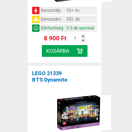
Korosztály:
10+ év
Elemszám:
292 db
Elérhetőség:
3-5 db azonnal
8 900 Ft
LEGO 21339
BTS Dynamite