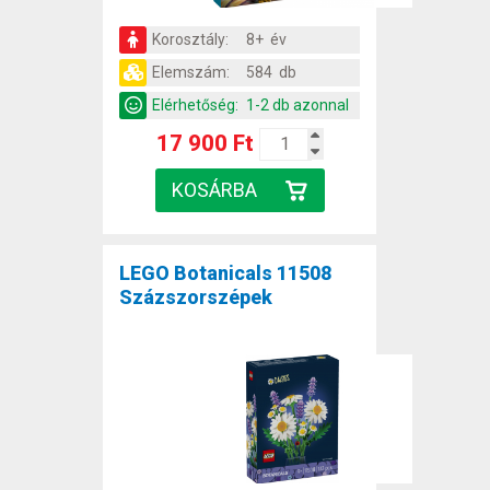
Korosztály:
8+ év
Elemszám:
584 db
Elérhetőség:
1-2 db azonnal
17 900 Ft
LEGO Botanicals 11508
Százszorszépek