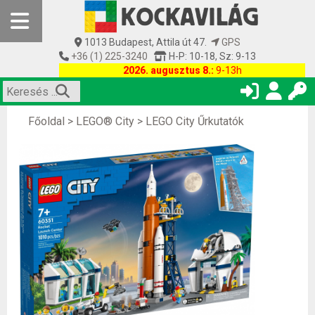
1013 Budapest, Attila út 47.
GPS
+36 (1) 225-3240
H-P: 10-18, Sz: 9-13
2026. augusztus 8.:
9-13h
Főoldal
>
LEGO® City
>
LEGO City Űrkutatók