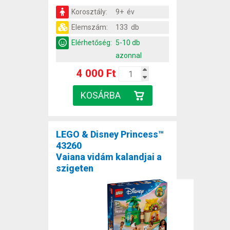
Korosztály:
9+ év
Elemszám:
133 db
Elérhetőség:
5-10 db
azonnal
4 000 Ft
LEGO & Disney Princess™
43260
Vaiana vidám kalandjai a
szigeten