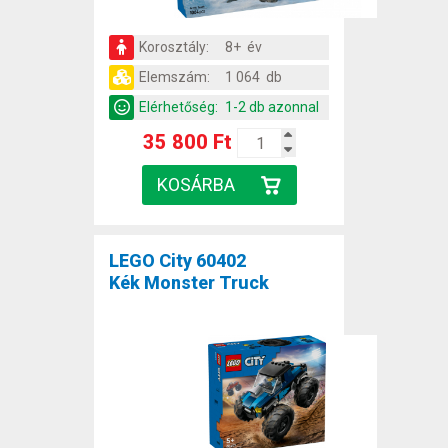
Korosztály:
8+ év
Elemszám:
1 064 db
Elérhetőség:
1-2 db azonnal
35 800 Ft
LEGO City 60402
Kék Monster Truck