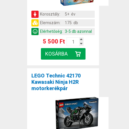
Korosztály:
5+ év
Elemszám:
175 db
Elérhetőség:
3-5 db azonnal
5 500 Ft
LEGO Technic 42170
Kawasaki Ninja H2R
motorkerékpár