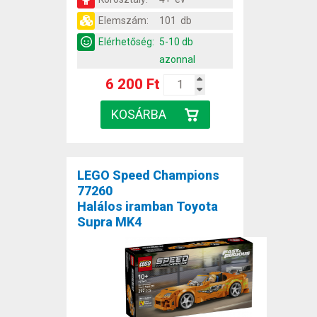
Elemszám:
101 db
Elérhetőség:
5-10 db
azonnal
6 200 Ft
LEGO Speed Champions
77260
Halálos iramban Toyota
Supra MK4