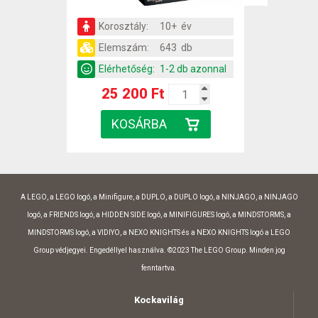
Korosztály:
10+ év
Elemszám:
643 db
Elérhetőség:
1-2 db azonnal
25 200 Ft
A LEGO, a LEGO logó, a Minifigure, a DUPLO, a DUPLO logó, a NINJAGO, a NINJAGO
logó, a FRIENDS logó, a HIDDEN SIDE logó, a MINIFIGURES logó, a MINDSTORMS, a
MINDSTORMS logó, a VIDIYO, a NEXO KNIGHTS és a NEXO KNIGHTS logó a LEGO
Group védjegyei. Engedéllyel használva. ©2023 The LEGO Group. Minden jog
fenntartva.
Kockavilág