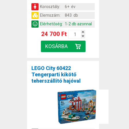
Korosztály:
6+ év
Elemszám:
843 db
Elérhetőség:
1-2 db azonnal
24 700 Ft
LEGO City 60422
Tengerparti kikötő
teherszállító hajóval