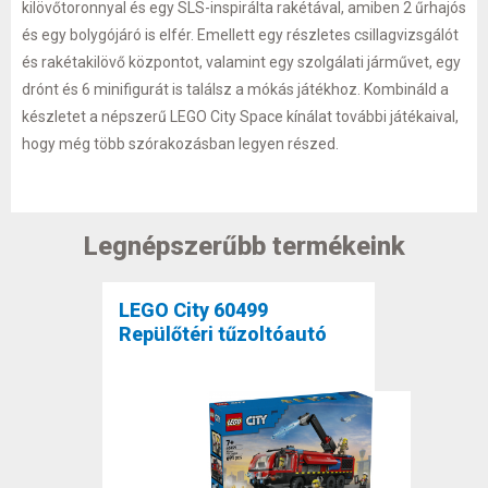
kilövőtoronnyal és egy SLS-inspirálta rakétával, amiben 2 űrhajós
és egy bolygójáró is elfér. Emellett egy részletes csillagvizsgálót
és rakétakilövő központot, valamint egy szolgálati járművet, egy
drónt és 6 minifigurát is találsz a mókás játékhoz. Kombináld a
készletet a népszerű LEGO City Space kínálat további játékaival,
hogy még több szórakozásban legyen részed.
Legnépszerűbb termékeink
LEGO City 60499
Repülőtéri tűzoltóautó