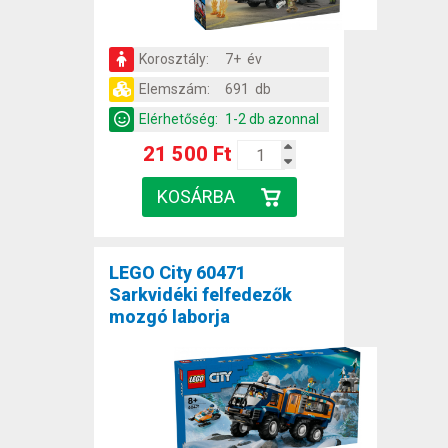
Korosztály:
7+ év
Elemszám:
691 db
Elérhetőség:
1-2 db azonnal
21 500 Ft
LEGO City 60471
Sarkvidéki felfedezők
mozgó laborja