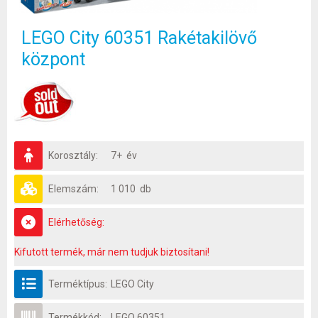
LEGO City 60351 Rakétakilövő
központ
Korosztály:
7+ év
Elemszám:
1 010 db
Elérhetőség:
Kifutott termék, már nem tudjuk biztosítani!
Terméktípus:
LEGO City
Termékkód:
LEGO 60351