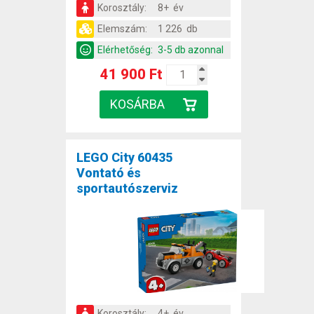
Korosztály:
8+ év
Elemszám:
1 226 db
Elérhetőség:
3-5 db azonnal
41 900 Ft
LEGO City 60435
Vontató és
sportautószerviz
Korosztály:
4+ év