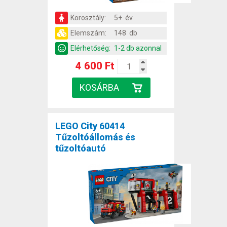
Korosztály:
5+ év
Elemszám:
148 db
Elérhetőség:
1-2 db azonnal
4 600 Ft
LEGO City 60414
Tűzoltóállomás és
tűzoltóautó