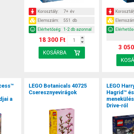
Korosztály:
7+ év
Korosztál
Elemszám:
551 db
Elemszá
Elérhetőség:
1-2 db azonnal
Elérhetős
18 300 Ft
3 050
ncess™
LEGO Botanicals 40725
LEGO Harry
Cseresznyevirágok
Hagrid™ és
jai a
menekülése
Drive-ról