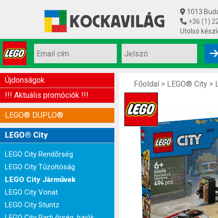
1013 Budap
+36 (1) 2
Utolsó készl
Újdonságok
Főoldal
>
LEGO® City
>
!!! Aktuális promóciók !!!
LEGO® DUPLO®
LEGO® City
LEGO City Rendőrség
LEGO City Tűzoltóság
LEGO City Járművek
LEGO City Vonat
LEGO City Stuntz
LEGO City Parti őrség, hajók