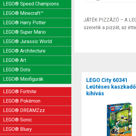
LEGO® Speed Champions
LEGO® Minecraft™
JÁTÉK PIZZÁZÓ – A LEGO®
LEGO® Harry Potter
szeretik a pizzát, az étt
LEGO® Super Mario
LEGO® Jurassic World
LEGO® Architecture
LEGO® Art
LEGO® Dots
LEGO® Minifigurák
LEGO City 60341
Leütéses kaszkadő
LEGO® Fortnite
kihívás
LEGO® Pokémon
LEGO® DREAMZzz
LEGO® Sonic
LEGO® Bluey