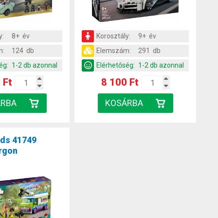
y:
8+ év
Korosztály:
9+ év
m:
124 db
Elemszám:
291 db
ég:
1-2 db azonnal
Elérhetőség:
1-2 db azonnal
 Ft
8 100 Ft
nds 41749
rgon