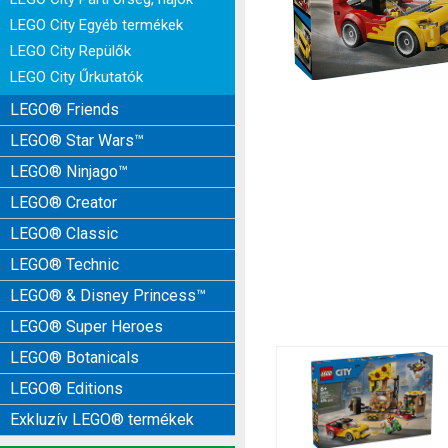
LEGO City Egyéb termékek
LEGO City Repülők
LEGO City Űrkutatók
LEGO® Friends
LEGO® Star Wars™
LEGO® Ninjago™
LEGO® Creator
LEGO® Classic
LEGO® Technic
LEGO® & Disney Princess™
LEGO® Super Heroes
LEGO® Botanicals
LEGO® Editions
Exkluzív LEGO® termékek