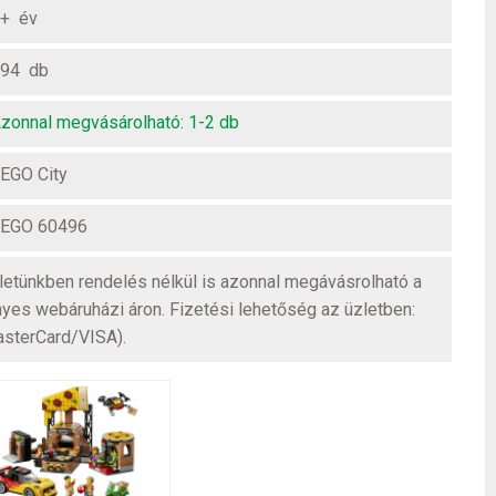
+ év
94 db
zonnal megvásárolható: 1-2 db
EGO City
EGO 60496
üzletünkben rendelés nélkül is azonnal megávásrolható a
nyes webáruházi áron. Fizetési lehetőség az üzletben:
asterCard/VISA).