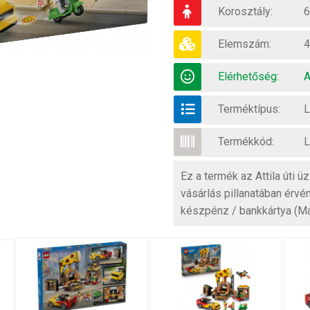
Korosztály:
6
Elemszám:
4
Elérhetőség:
A
Terméktípus:
L
Termékkód:
L
Ez a termék az Attila úti 
vásárlás pillanatában érvé
készpénz / bankkártya (M