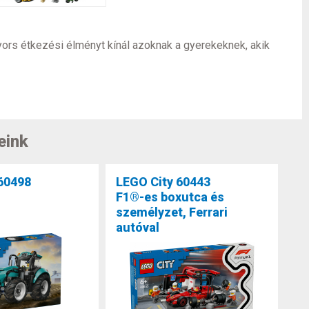
ors étkezési élményt kínál azoknak a gyerekeknek, akik
eink
60498
LEGO City 60443
F1®-es boxutca és
személyzet, Ferrari
autóval