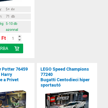
y:
5+ év
m:
71 db
ég:
5-10 db
azonnal
 Ft
 Potter 76459
LEGO Speed Champions
 Harry
77240
 a Privet
Bugatti Centodieci hiper
sportautó