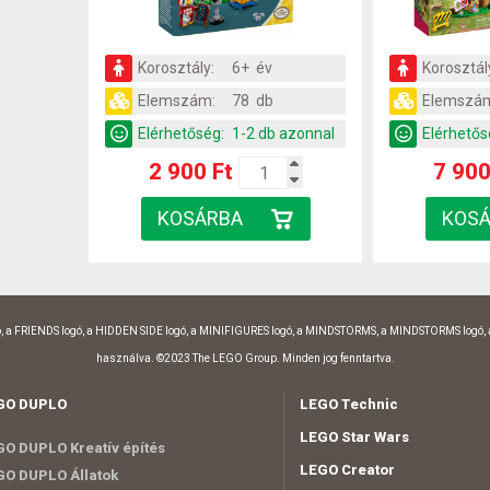
Korosztály:
6+ év
Korosztál
Elemszám:
78 db
Elemszá
Elérhetőség:
1-2 db azonnal
Elérhetős
2 900 Ft
7 900
, a FRIENDS logó, a HIDDEN SIDE logó, a MINIFIGURES logó, a MINDSTORMS, a MINDSTORMS logó,
használva. ©2023 The LEGO Group. Minden jog fenntartva.
GO DUPLO
LEGO Technic
LEGO Star Wars
O DUPLO Kreatív építés
LEGO Creator
O DUPLO Állatok