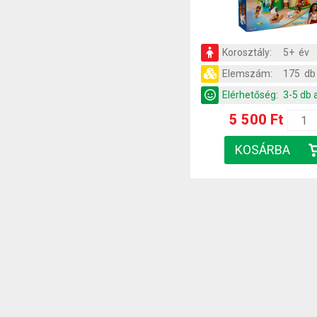
Korosztály:
5+ év
Elemszám:
175 db
Elérhetőség:
3-5 db 
5 500 Ft