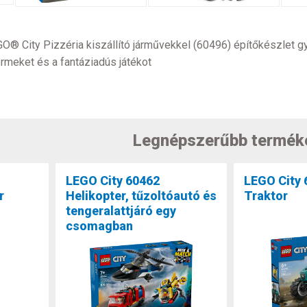
 City Pizzéria kiszállító járművekkel (60496) építőkészlet gy
ermeket és a fantáziadús játékot
Legnépszerűbb termék
LEGO City 60462
LEGO City 
r
Helikopter, tűzoltóautó és
Traktor
tengeralattjáró egy
csomagban