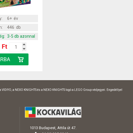
y:
6+ év
m:
446 db
ég:
3-5 db azonnal
 Ft
 a VIDIYO, a NEXO KNIGHTS és a NEXO KNIGHTS logó a LEGO Group védjegyei. Engedéllyel
1013 Budapest, Attila út 47.