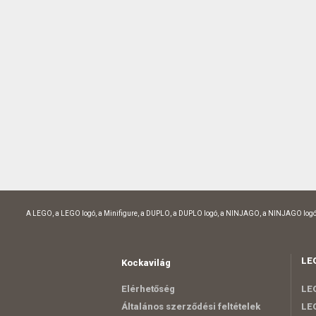
A LEGO, a LEGO logó, a Minifigure, a DUPLO, a DUPLO logó, a NINJAGO, a NINJAGO logó
LE
Kockavilág
Elérhetőség
LEG
Általános szerződési feltételek
LEG