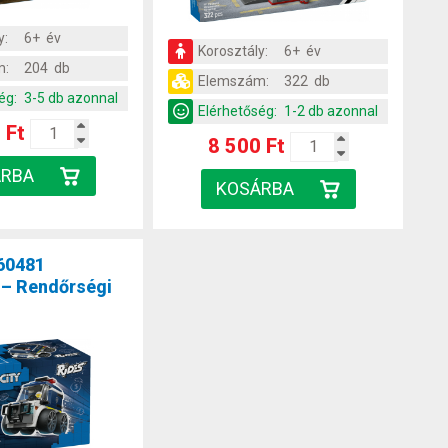
y:
6+ év
Korosztály:
6+ év
m:
204 db
Elemszám:
322 db
ég:
3-5 db azonnal
Elérhetőség:
1-2 db azonnal
 Ft
8 500 Ft
60481
 – Rendőrségi