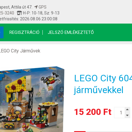
est, Attila út 47.
GPS
25-3240
H-P: 10-18, Sz: 9-13
etfrissítés: 2026.08.06 23:00:08
REGISZTRÁCIÓ
JELSZÓ EMLÉKEZTETŐ
LEGO City Járművek
LEGO City 6049
járművekkel
15 200 Ft