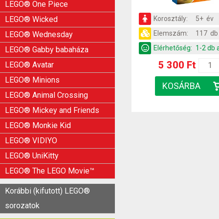
LEGO® One Piece
Korosztály:
5+ év
LEGO® Wicked
Elemszám:
117 db
LEGO® Wednesday
Elérhetőség:
1-2 db 
LEGO® Gabby babaháza
5 300 Ft
LEGO® Avatar
LEGO® Minions
LEGO® Animal Crossing
LEGO® Mickey and Friends
LEGO® Monkie Kid
LEGO® VIDIYO
LEGO® UniKitty
LEGO® The LEGO Movie™
Korábbi (kifutott) LEGO®
sorozatok