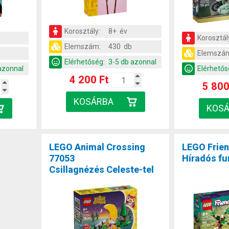
Korosztály:
8+ év
Korosztál
Elemszám:
430 db
Elemszá
Elérhetőség:
3-5 db azonnal
azonnal
Elérhetős
4 200 Ft
5 800
LEGO Animal Crossing
LEGO Frie
77053
Híradós fu
Csillagnézés Celeste-tel