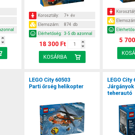
Korosztál
Korosztály:
7+ év
Elemszá
Elemszám:
874 db
azonnal
Elérhetős
Elérhetőség:
3-5 db azonnal
5 700
18 300 Ft
LEGO City 60503
LEGO City 
Parti őrség helikopter
Járgányok
teherautó