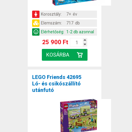
Korosztály:
7+ év
Elemszám:
717 db
Elérhetőség:
1-2 db azonnal
25 900 Ft
LEGO Friends 42695
Ló- és csikószállító
utánfutó