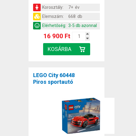
Korosztály:
7+ év
Elemszám:
668 db
Elérhetőség:
3-5 db azonnal
16 900 Ft
LEGO City 60448
Piros sportautó