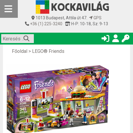
1013 Budapest, Attila út 47.
GPS
+36 (1) 225-3240
H-P: 10-18, Sz: 9-13
Főoldal
>
LEGO® Friends