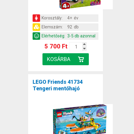
Korosztály:
4+ év
Elemszám:
92 db
Elérhetőség:
3-5 db azonnal
5 700 Ft
LEGO Friends 41734
Tengeri mentőhajó