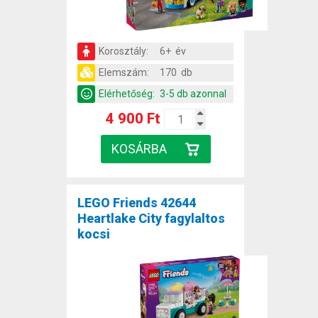
Korosztály:
6+ év
Elemszám:
170 db
Elérhetőség:
3-5 db azonnal
4 900 Ft
LEGO Friends 42644
Heartlake City fagylaltos
kocsi