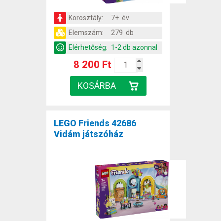
Korosztály:
7+ év
Elemszám:
279 db
Elérhetőség:
1-2 db azonnal
8 200 Ft
LEGO Friends 42686
Vidám játszóház