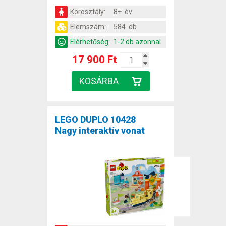
Korosztály:
8+ év
Elemszám:
584 db
Elérhetőség:
1-2 db azonnal
17 900 Ft
LEGO DUPLO 10428
Nagy interaktív vonat