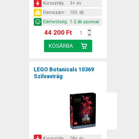
Korosztály:
3+ év
Elemszám:
103 db
Elérhetőség:
1-2 db azonnal
44 200 Ft
LEGO Botanicals 10369
Szilvavirág
Korosztály:
18+ év