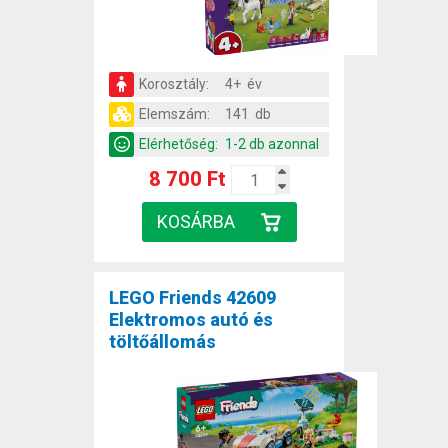
Korosztály:
4+ év
Elemszám:
141 db
Elérhetőség:
1-2 db azonnal
8 700 Ft
LEGO Friends 42609
Elektromos autó és
töltőállomás