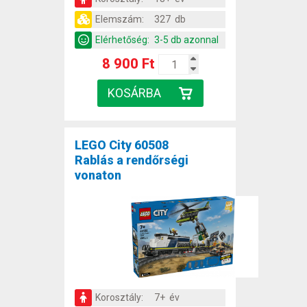
Elemszám:
327 db
Elérhetőség:
3-5 db azonnal
8 900 Ft
LEGO City 60508
Rablás a rendőrségi
vonaton
Korosztály:
7+ év