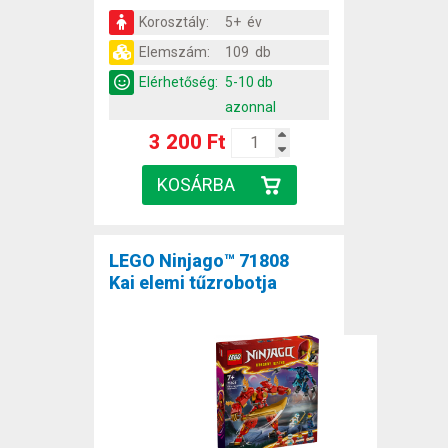
Korosztály:
5+ év
Elemszám:
109 db
Elérhetőség:
5-10 db
azonnal
3 200 Ft
LEGO Ninjago™ 71808
Kai elemi tűzrobotja