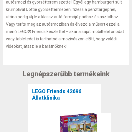
autósmozi és gyorsétterem szettel! Egyél egy hamburgert sült
krumplival Dottie gyorséttermében, fizess a pénztárgépnél,
utána pedig ülj le a klassz autó formájú padhoz és asztalhoz.
Vagy teríts meg az autósmoziban és élvezd a műsort ezzel a
menő LEGO® Friends készlettel – akár a saját mobiltelefonodat
vagy tabletedet is tarthatod a mozivászon előtt, hogy valódi
videókat játssz le a barátnőknek!
Legnépszerűbb termékeink
LEGO Friends 42696
Állatklinika