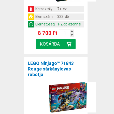
Korosztály:
7+ év
Elemszám:
322 db
Elérhetőség:
1-2 db azonnal
8 700 Ft
LEGO Ninjago™ 71843
Rouge sárkánylovas
robotja