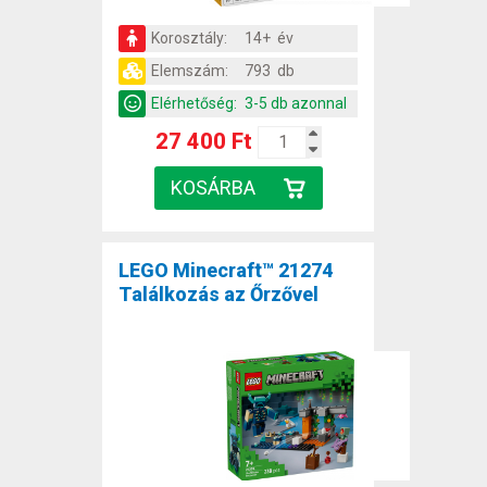
Korosztály:
14+ év
Elemszám:
793 db
Elérhetőség:
3-5 db azonnal
27 400 Ft
LEGO Minecraft™ 21274
Találkozás az Őrzővel