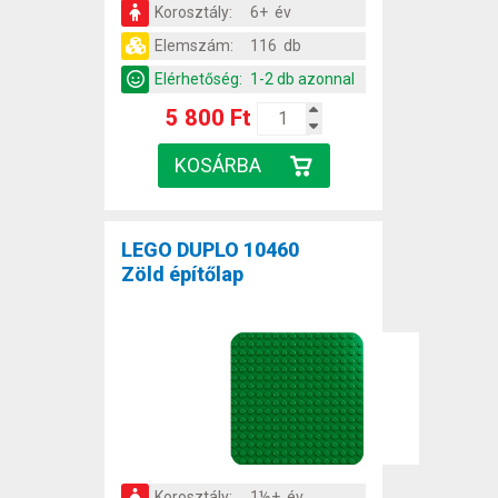
Korosztály:
6+ év
Elemszám:
116 db
Elérhetőség:
1-2 db azonnal
5 800 Ft
LEGO DUPLO 10460
Zöld építőlap
Korosztály:
1½+ év