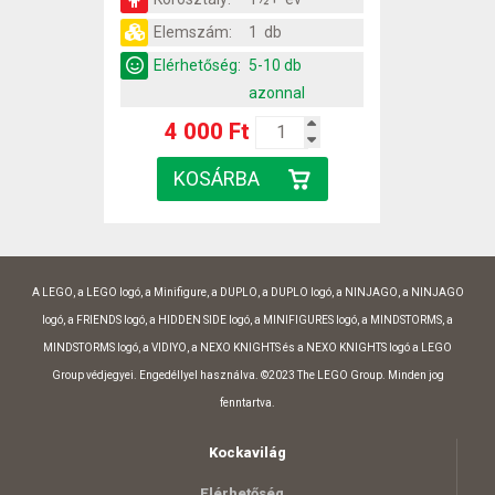
Elemszám:
1 db
Elérhetőség:
5-10 db
azonnal
4 000 Ft
A LEGO, a LEGO logó, a Minifigure, a DUPLO, a DUPLO logó, a NINJAGO, a NINJAGO
logó, a FRIENDS logó, a HIDDEN SIDE logó, a MINIFIGURES logó, a MINDSTORMS, a
MINDSTORMS logó, a VIDIYO, a NEXO KNIGHTS és a NEXO KNIGHTS logó a LEGO
Group védjegyei. Engedéllyel használva. ©2023 The LEGO Group. Minden jog
fenntartva.
Kockavilág
Elérhetőség