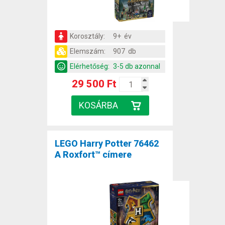
Korosztály:
9+ év
Elemszám:
907 db
Elérhetőség:
3-5 db azonnal
29 500 Ft
LEGO Harry Potter 76462
A Roxfort™ címere