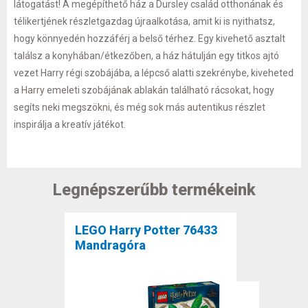
látogatást! A megépíthető ház a Dursley család otthonának és
télikertjének részletgazdag újraalkotása, amit ki is nyithatsz,
hogy könnyedén hozzáférj a belső térhez. Egy kivehető asztalt
találsz a konyhában/étkezőben, a ház hátulján egy titkos ajtó
vezet Harry régi szobájába, a lépcső alatti szekrénybe, kiveheted
a Harry emeleti szobájának ablakán található rácsokat, hogy
segíts neki megszökni, és még sok más autentikus részlet
inspirálja a kreatív játékot.
Legnépszerűbb termékeink
LEGO Harry Potter 76433
Mandragóra