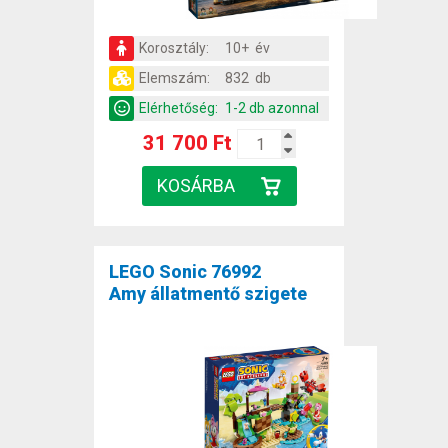
Korosztály:
10+ év
Elemszám:
832 db
Elérhetőség:
1-2 db azonnal
31 700 Ft
LEGO Sonic 76992
Amy állatmentő szigete