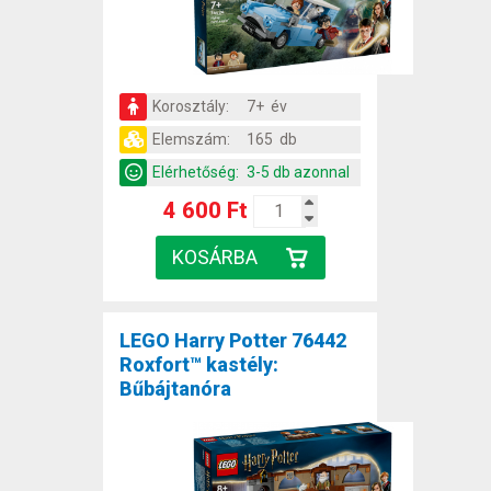
Korosztály:
7+ év
Elemszám:
165 db
Elérhetőség:
3-5 db azonnal
4 600 Ft
LEGO Harry Potter 76442
Roxfort™ kastély:
Bűbájtanóra