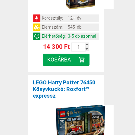
Korosztály:
12+ év
Elemszám:
545 db
Elérhetőség:
3-5 db azonnal
14 300 Ft
LEGO Harry Potter 76450
Könyvkuckó: Roxfort™
expressz