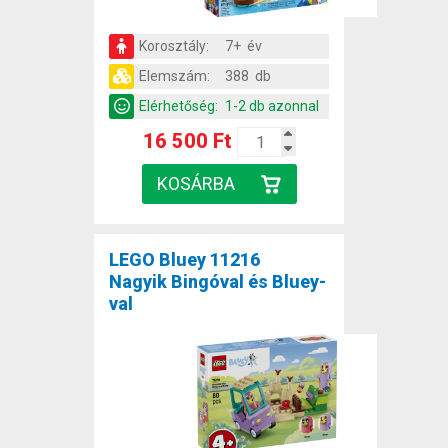
Korosztály:
7+ év
Elemszám:
388 db
Elérhetőség:
1-2 db azonnal
16 500 Ft
LEGO Bluey 11216
Nagyik Bingóval és Bluey-
val