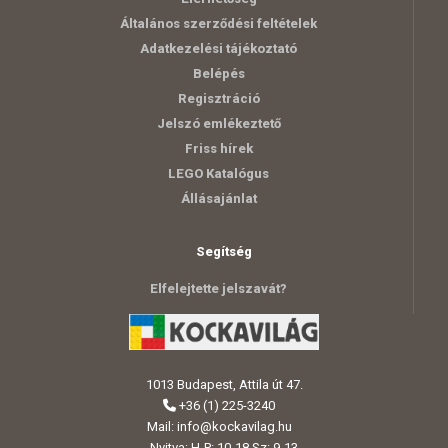
Általános szerződési feltételek
Adatkezelési tájékoztató
Belépés
Regisztráció
Jelszó emlékeztető
Friss hírek
LEGO Katalógus
Állásajánlat
Segítség
Elfelejtette jelszavát?
1013 Budapest, Attila út 47.
+36 (1) 225-3240
Mail:
info@kockavilag.hu
Nyitva: H-P: 10-18 Sz: 9-13