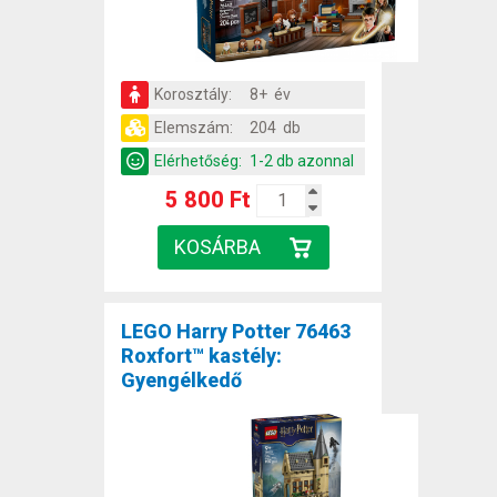
Korosztály:
8+ év
Elemszám:
204 db
Elérhetőség:
1-2 db azonnal
5 800 Ft
LEGO Harry Potter 76463
Roxfort™ kastély:
Gyengélkedő