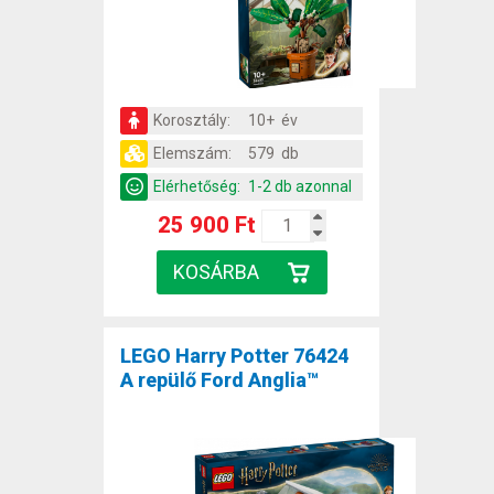
Korosztály:
10+ év
Elemszám:
579 db
Elérhetőség:
1-2 db azonnal
25 900 Ft
LEGO Harry Potter 76424
A repülő Ford Anglia™