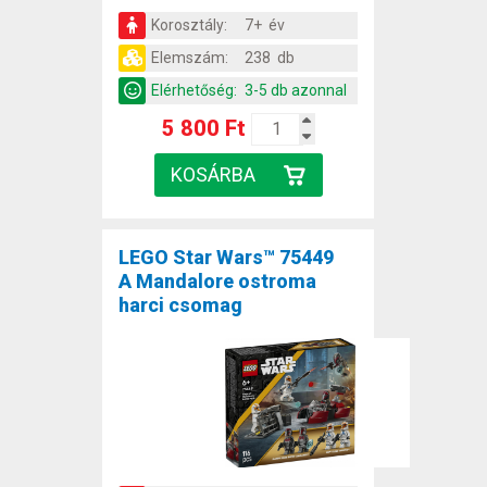
Korosztály:
7+ év
Elemszám:
238 db
Elérhetőség:
3-5 db azonnal
5 800 Ft
LEGO Star Wars™ 75449
A Mandalore ostroma
harci csomag