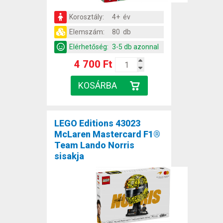
Korosztály:
4+ év
Elemszám:
80 db
Elérhetőség:
3-5 db azonnal
4 700 Ft
LEGO Editions 43023
McLaren Mastercard F1®
Team Lando Norris
sisakja