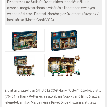
Ez a termék az Attila úti üzletünkben rendelés nélkül is
azonnal megávásrolható a vásárlás pillanatában érvényes
webáruházi áron. Fizetési lehetőség az üzletben: készpénz /
bankkártya (MasterCard/VISA).
Éld át újra ezzel a gyűjthető LEGO® Harry Potter™ játékkészlettel
(76451) a Harry Potter és az azkabani fogoly című filmből azt a
jelenetet, amikor Marge néni a Privet Drive 4. szám alatt tesz