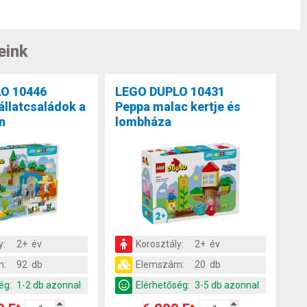
eink
O 10446
LEGO DUPLO 10431
 állatcsaládok a
Peppa malac kertje és
n
lombháza
y:
2+ év
Korosztály:
2+ év
m:
92 db
Elemszám:
20 db
ég:
1-2 db azonnal
Elérhetőség:
3-5 db azonnal