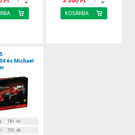
0 Ft
3 300 Ft
5
004 és Michael
er
y:
18+ év
m:
735 db