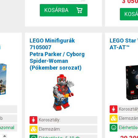
3 050
LEGO Minifigurák
LEGO Star
i
7105007
AT-AT™
Petra Parker / Cyborg
Spider-Woman
(Pókember sorozat)
Korosztál
db
Elemszá
Korosztály:
azonnal
Elérhetős
Elemszám: