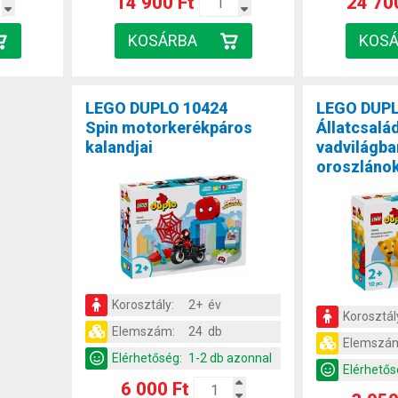
14 900 Ft
24 70
LEGO DUPLO 10424
LEGO DUPL
Spin motorkerékpáros
Állatcsalá
kalandjai
vadvilágba
oroszláno
Korosztály:
2+ év
Korosztál
Elemszám:
24 db
Elemszá
Elérhetőség:
1-2 db azonnal
Elérhetős
6 000 Ft