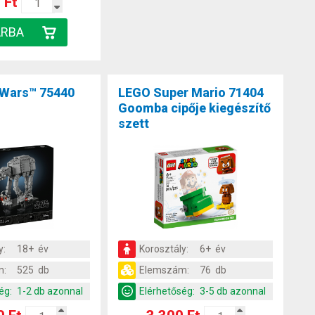
 Ft
 Wars™ 75440
LEGO Super Mario 71404
Goomba cipője kiegészítő
szett
y:
18+ év
Korosztály:
6+ év
m:
525 db
Elemszám:
76 db
ég:
1-2 db azonnal
Elérhetőség:
3-5 db azonnal