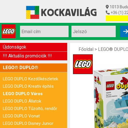
1013 Budap
+36 (1) 2
Utolsó készl
Újdonságok
Főoldal
>
LEGO® DUPL
!!! Aktuális promóciók !!!
LEGO® DUPLO®
LEGO DUPLO Kezdőkészletek
LEGO DUPLO Kreatív építés
LEGO DUPLO Város
LEGO DUPLO Állatok
LEGO DUPLO Tűzoltó, rendőr
LEGO DUPLO Vonat
LEGO DUPLO Disney Junior