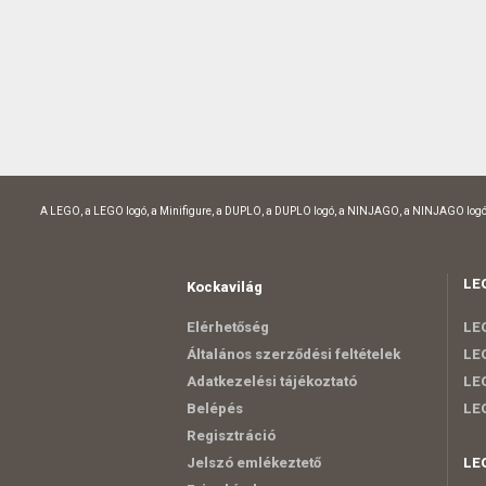
A LEGO, a LEGO logó, a Minifigure, a DUPLO, a DUPLO logó, a NINJAGO, a NINJAGO logó
LE
Kockavilág
Elérhetőség
LEG
Általános szerződési feltételek
LEG
Adatkezelési tájékoztató
LEG
Belépés
LE
Regisztráció
Jelszó emlékeztető
LE