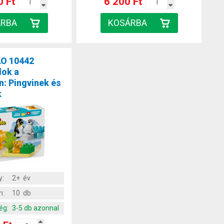
0 Ft
6 200 Ft
O 10442
dok a
n: Pingvinek és
k
y:
2+ év
m:
10 db
ég:
3-5 db azonnal