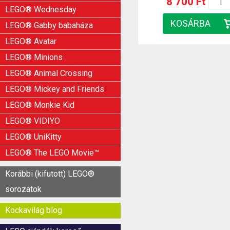
8 700 Ft
LEGO® Wednesday
LEGO® Gabby babaháza
LEGO® Avatar
LEGO® Minions
LEGO® Animal Crossing
LEGO® Mickey and Friends
LEGO® Monkie Kid
LEGO® VIDIYO
LEGO® UniKitty
LEGO® The LEGO Movie™
Korábbi (kifutott) LEGO®
sorozatok
Kockavilág blog