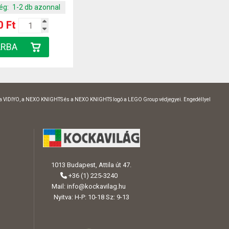
ég:
1-2 db azonnal
0 Ft
 a VIDIYO, a NEXO KNIGHTS és a NEXO KNIGHTS logó a LEGO Group védjegyei. Engedéllyel
1013 Budapest, Attila út 47.
+36 (1) 225-3240
Mail:
info@kockavilag.hu
Nyitva: H-P: 10-18 Sz: 9-13