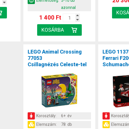
20 30
Elérhetőség:
5-10 db
azonnal
1 400 Ft
LEGO Animal Crossing
LEGO 1137
77053
Ferrari F2
Csillagnézés Celeste-tel
Schumach
Korosztály:
6+ év
Korosztál
Elemszám:
78 db
Elemszá