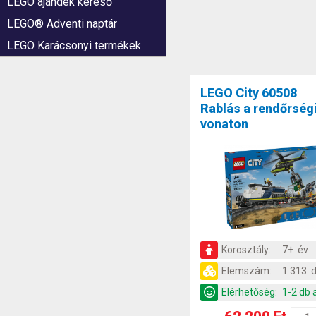
LEGO ajándék kereső
LEGO® Adventi naptár
LEGO Karácsonyi termékek
LEGO City 60508
Rablás a rendőrség
vonaton
Korosztály:
7+ év
Elemszám:
1 313 
Elérhetőség:
1-2 db 