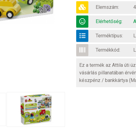
Elemszám:
4
Elérhetőség:
A
Terméktípus:
Termékkód:
L
Ez a termék az Attila úti 
vásárlás pillanatában érvé
készpénz / bankkártya (M