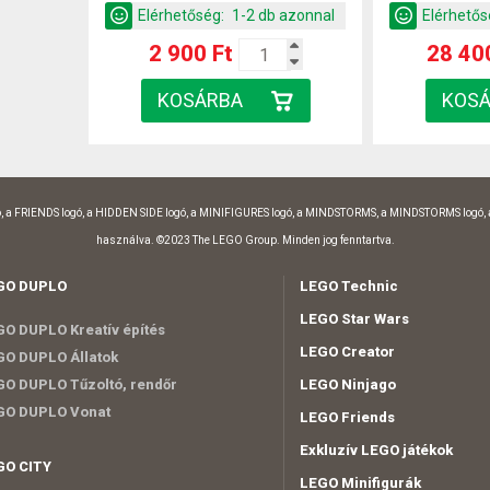
Elérhetőség:
1-2 db azonnal
Elérhetős
2 900 Ft
28 40
, a FRIENDS logó, a HIDDEN SIDE logó, a MINIFIGURES logó, a MINDSTORMS, a MINDSTORMS logó,
használva. ©2023 The LEGO Group. Minden jog fenntartva.
GO DUPLO
LEGO Technic
LEGO Star Wars
O DUPLO Kreatív építés
LEGO Creator
O DUPLO Állatok
O DUPLO Tűzoltó, rendőr
LEGO Ninjago
GO DUPLO Vonat
LEGO Friends
Exkluzív LEGO játékok
GO CITY
LEGO Minifigurák