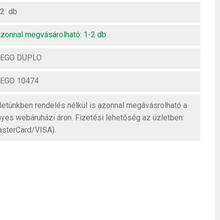
2 db
zonnal megvásárolható: 1-2 db
LEGO DUPLO
EGO 10474
üzletünkben rendelés nélkül is azonnal megávásrolható a
nyes webáruházi áron. Fizetési lehetőség az üzletben:
asterCard/VISA).