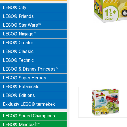
LEGO® City
LEGO® Friends
LEGO® Star Wars™
LEGO® Ninjago™
LEGO® Creator
LEGO® Classic
LEGO® Technic
LEGO® & Disney Princess™
LEGO® Super Heroes
LEGO® Botanicals
LEGO® Editions
Exkluzív LEGO® termékek
LEGO® Speed Champions
LEGO® Minecraft™