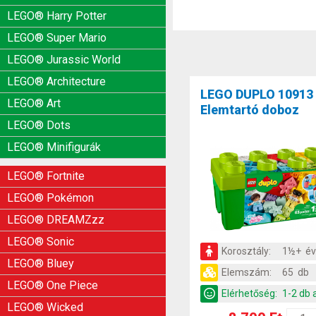
LEGO® Harry Potter
LEGO® Super Mario
LEGO® Jurassic World
LEGO® Architecture
LEGO DUPLO 10913
LEGO® Art
Elemtartó doboz
LEGO® Dots
LEGO® Minifigurák
LEGO® Fortnite
LEGO® Pokémon
LEGO® DREAMZzz
LEGO® Sonic
Korosztály:
1½+ é
LEGO® Bluey
Elemszám:
65 db
LEGO® One Piece
Elérhetőség:
1-2 db 
LEGO® Wicked