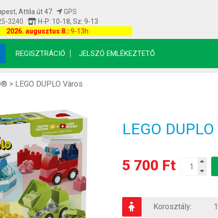
est, Attila út 47.
GPS
25-3240
H-P: 10-18, Sz: 9-13
etfrissítés: 2026.08.08 14:00:09
2026. augusztus 8.:
9-13h
REGISZTRÁCIÓ
JELSZÓ EMLÉKEZTETŐ
O®
>
LEGO DUPLO Város
LEGO DUPLO 1
5 700 Ft
Korosztály:
1