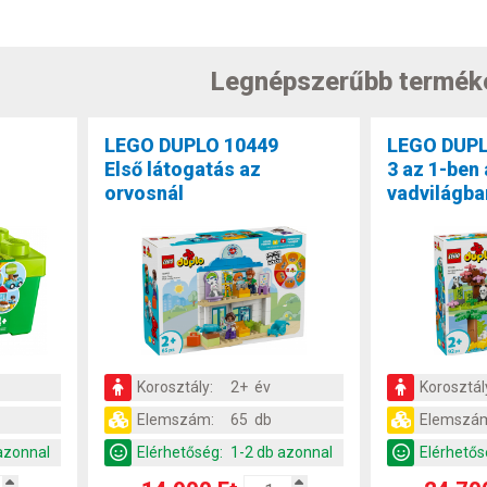
Legnépszerűbb termék
LEGO DUPLO 10449
LEGO DUPL
Első látogatás az
3 az 1-ben
orvosnál
vadvilágba
v
Korosztály:
2+ év
Korosztál
Elemszám:
65 db
Elemszá
azonnal
Elérhetőség:
1-2 db azonnal
Elérhetős