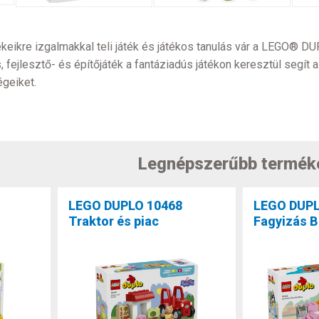
keikre izgalmakkal teli játék és játékos tanulás vár a LEGO® 
s, fejlesztő- és építőjáték a fantáziadús játékon keresztül segí
geiket.
Legnépszerűbb termék
LEGO DUPLO 10468
LEGO DUPL
Traktor és piac
Fagyizás B