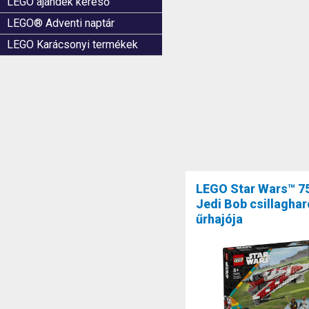
LEGO ajándék kereső
LEGO® Adventi naptár
LEGO Karácsonyi termékek
LEGO Star Wars™ 7
Jedi Bob csillagha
űrhajója