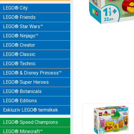
LEGO® City
LEGO® Friends
LEGO® Star Wars™
LEGO® Ninjago™
LEGO® Creator
LEGO® Classic
LEGO® Technic
LEGO® & Disney Princess™
LEGO® Super Heroes
LEGO® Botanicals
LEGO® Editions
Exkluzív LEGO® termékek
LEGO® Speed Champions
LEGO® Minecraft™