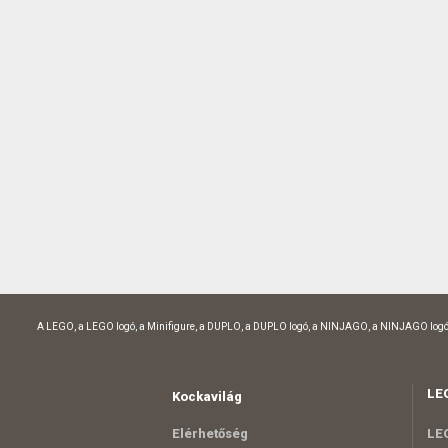
A LEGO, a LEGO logó, a Minifigure, a DUPLO, a DUPLO logó, a NINJAGO, a NINJAGO logó
LE
Kockavilág
Elérhetőség
LEG