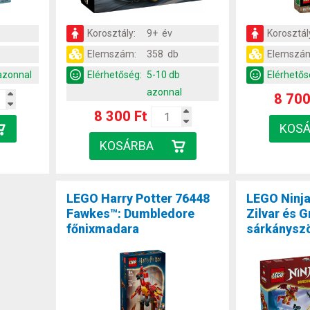
Korosztály:
9+ év
Korosztál
Elemszám:
358 db
Elemszá
azonnal
Elérhetőség:
5-10 db
Elérhetős
azonnal
8 700
8 300 Ft
LEGO Harry Potter 76448
LEGO Ninj
Fawkes™: Dumbledore
Zilvar és G
főnixmadara
sárkánysz