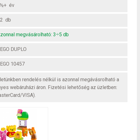
½+ év
2 db
zonnal megvásárolható: 3÷5 db
LEGO DUPLO
EGO 10457
üzletünkben rendelés nélkül is azonnal megávásrolható a
nyes webáruházi áron. Fizetési lehetőség az üzletben:
asterCard/VISA).