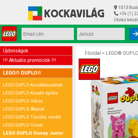
1013 Budap
+36 (1) 2
Utolsó készl
Újdonságok
Főoldal
>
LEGO® DUPL
!!! Aktuális promóciók !!!
LEGO® DUPLO®
LEGO DUPLO Kezdőkészletek
LEGO DUPLO Kreatív építés
LEGO DUPLO Város
LEGO DUPLO Állatok
LEGO DUPLO Tűzoltó, rendőr
LEGO DUPLO Vonat
LEGO DUPLO Disney Junior