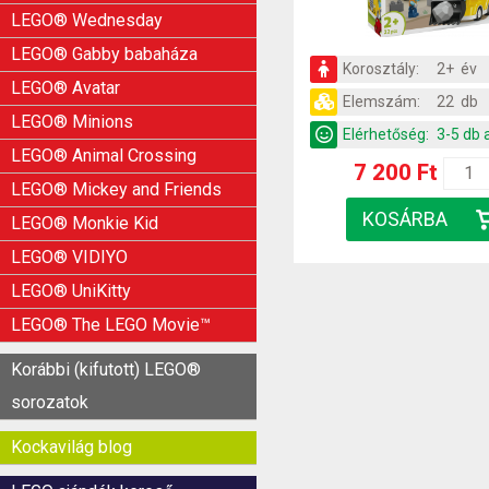
LEGO® Wednesday
LEGO® Gabby babaháza
Korosztály:
2+ év
LEGO® Avatar
Elemszám:
22 db
LEGO® Minions
Elérhetőség:
3-5 db 
LEGO® Animal Crossing
7 200 Ft
LEGO® Mickey and Friends
LEGO® Monkie Kid
LEGO® VIDIYO
LEGO® UniKitty
LEGO® The LEGO Movie™
Korábbi (kifutott) LEGO®
sorozatok
Kockavilág blog