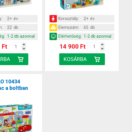
y:
2+ év
Korosztály:
2+ év
m:
22 db
Elemszám:
65 db
ég:
1-2 db azonnal
Elérhetőség:
1-2 db azonnal
 Ft
14 900 Ft
O 10434
c a boltban