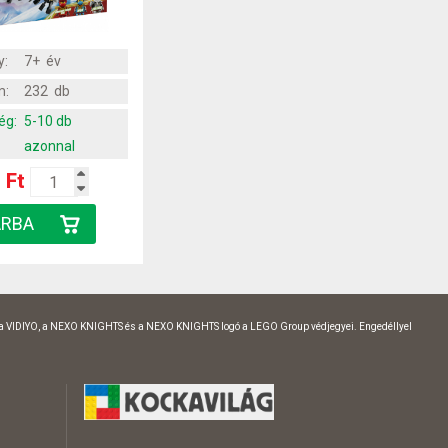
y:
7+ év
m:
232 db
ég:
5-10 db
azonnal
 Ft
 a VIDIYO, a NEXO KNIGHTS és a NEXO KNIGHTS logó a LEGO Group védjegyei. Engedéllyel