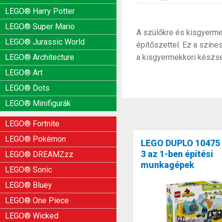
LEGO® Harry Potter
LEGO® Super Mario
A szülőkre és kisgyerme
LEGO® Jurassic World
építőszettel. Ez a színe
a kisgyermekkori készsé
LEGO® Architecture
LEGO® Art
LEGO® Dots
LEGO® Minifigurák
LEGO® Fortnite
LEGO® Pokémon
LEGO DUPLO 10475
3 az 1-ben építési
LEGO® DREAMZzz
munkagépek
LEGO® Sonic
LEGO® Bluey
LEGO® One Piece
LEGO® Wicked