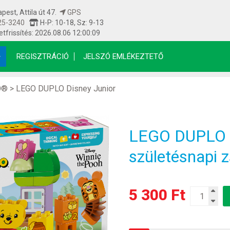
est, Attila út 47.
GPS
25-3240
H-P: 10-18, Sz: 9-13
etfrissítés: 2026.08.06 12:00:09
REGISZTRÁCIÓ
JELSZÓ EMLÉKEZTETŐ
O®
>
LEGO DUPLO Disney Junior
LEGO DUPLO 
születésnapi z
5 300 Ft