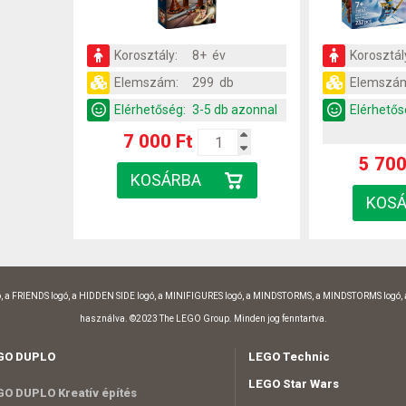
Korosztály:
8+ év
Korosztál
Elemszám:
299 db
Elemszá
Elérhetőség:
3-5 db azonnal
Elérhetős
7 000 Ft
5 700
, a FRIENDS logó, a HIDDEN SIDE logó, a MINIFIGURES logó, a MINDSTORMS, a MINDSTORMS logó,
használva. ©2023 The LEGO Group. Minden jog fenntartva.
GO DUPLO
LEGO Technic
LEGO Star Wars
O DUPLO Kreatív építés