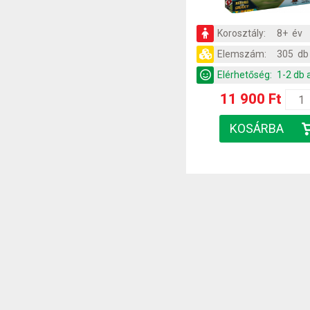
Korosztály:
8+ év
Elemszám:
305 db
Elérhetőség:
1-2 db 
11 900 Ft