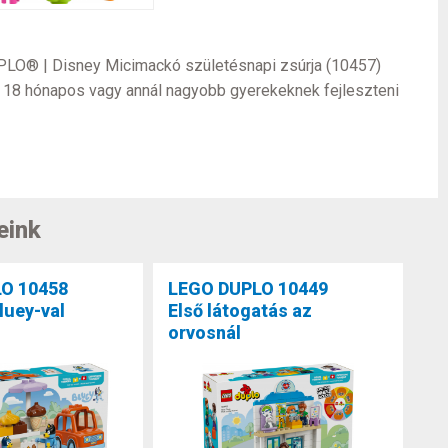
DUPLO® | Disney Micimackó születésnapi zsúrja (10457)
t a 18 hónapos vagy annál nagyobb gyerekeknek fejleszteni
eink
O 10458
LEGO DUPLO 10449
luey-val
Első látogatás az
orvosnál