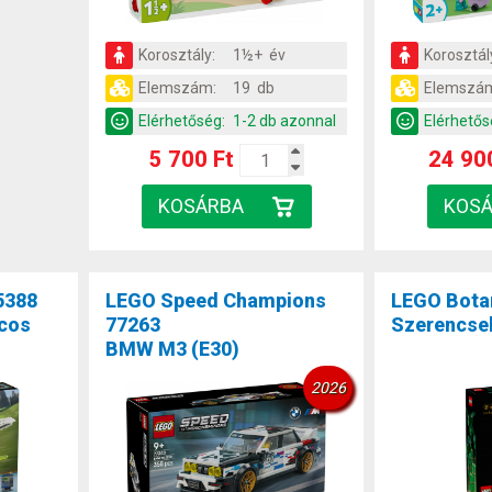
Korosztály:
1½+ év
Korosztál
Elemszám:
19 db
Elemszá
Elérhetőség:
1-2 db azonnal
Elérhetős
5 700 Ft
24 90
5388
LEGO Speed Champions
LEGO Bota
rcos
77263
Szerencs
BMW M3 (E30)
2026