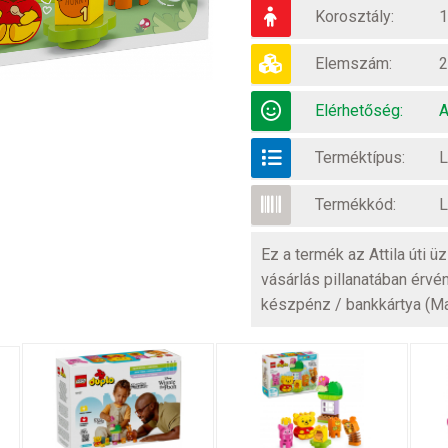
Korosztály:
1
Elemszám:
2
Elérhetőség:
A
Terméktípus:
Termékkód:
L
Ez a termék az Attila úti 
vásárlás pillanatában érvé
készpénz / bankkártya (M