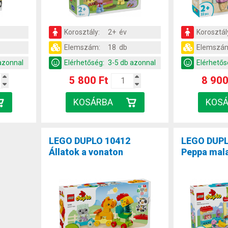
Korosztály:
2+ év
Korosztál
Elemszám:
18 db
Elemszá
azonnal
Elérhetőség:
3-5 db azonnal
Elérhetős
5 800 Ft
8 900
LEGO DUPLO 10412
LEGO DUPL
Állatok a vonaton
Peppa mala