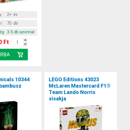
y:
2+ év
m:
70 db
ég:
3-5 db azonnal
0 Ft
nicals 10344
LEGO Editions 43023
ebambusz
McLaren Mastercard F1®
Team Lando Norris
sisakja