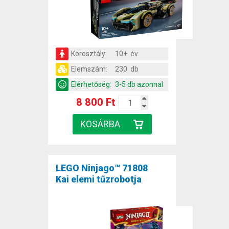
Korosztály:
10+ év
Elemszám:
230 db
Elérhetőség:
3-5 db azonnal
8 800 Ft
LEGO Ninjago™ 71808
Kai elemi tűzrobotja