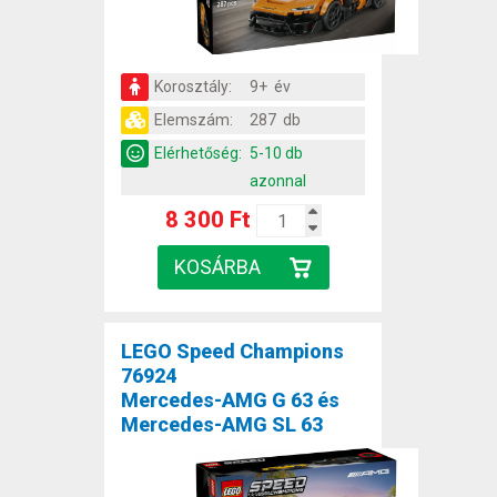
Korosztály:
9+ év
Elemszám:
287 db
Elérhetőség:
5-10 db
azonnal
8 300 Ft
LEGO Speed Champions
76924
Mercedes-AMG G 63 és
Mercedes-AMG SL 63