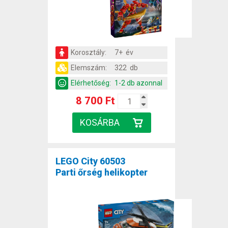
Korosztály:
7+ év
Elemszám:
322 db
Elérhetőség:
1-2 db azonnal
8 700 Ft
LEGO City 60503
Parti őrség helikopter