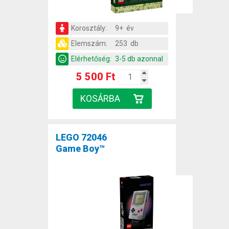
Korosztály:
9+ év
Elemszám:
253 db
Elérhetőség:
3-5 db azonnal
5 500 Ft
LEGO 72046
Game Boy™