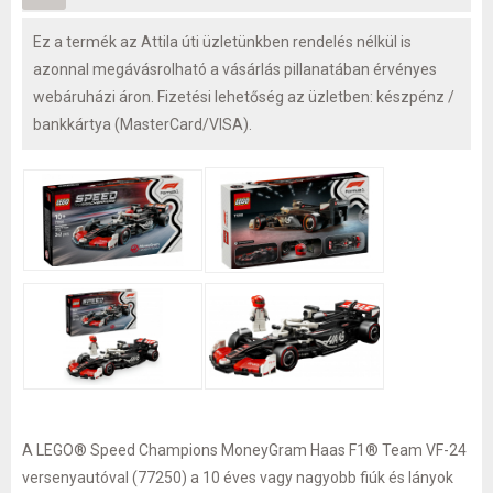
Ez a termék az Attila úti üzletünkben rendelés nélkül is
azonnal megávásrolható a vásárlás pillanatában érvényes
webáruházi áron. Fizetési lehetőség az üzletben: készpénz /
bankkártya (MasterCard/VISA).
A LEGO® Speed Champions MoneyGram Haas F1® Team VF-24
versenyautóval (77250) a 10 éves vagy nagyobb fiúk és lányok