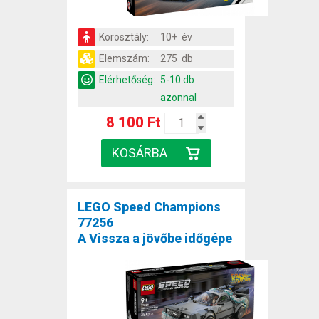
Korosztály:
10+ év
Elemszám:
275 db
Elérhetőség:
5-10 db
azonnal
8 100 Ft
LEGO Speed Champions
77256
A Vissza a jövőbe időgépe