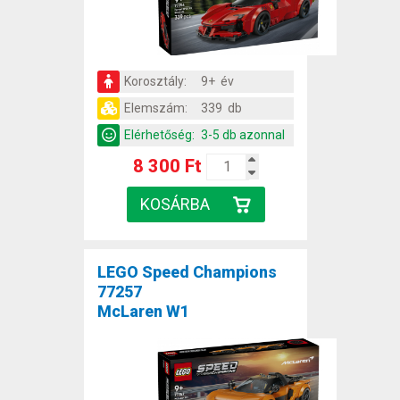
Korosztály:
9+ év
Elemszám:
339 db
Elérhetőség:
3-5 db azonnal
8 300 Ft
LEGO Speed Champions
77257
McLaren W1