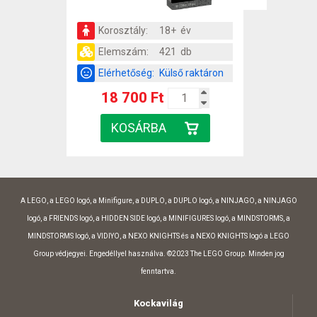
Korosztály:
18+ év
Elemszám:
421 db
Elérhetőség:
Külső raktáron
18 700 Ft
A LEGO, a LEGO logó, a Minifigure, a DUPLO, a DUPLO logó, a NINJAGO, a NINJAGO
logó, a FRIENDS logó, a HIDDEN SIDE logó, a MINIFIGURES logó, a MINDSTORMS, a
MINDSTORMS logó, a VIDIYO, a NEXO KNIGHTS és a NEXO KNIGHTS logó a LEGO
Group védjegyei. Engedéllyel használva. ©2023 The LEGO Group. Minden jog
fenntartva.
Kockavilág