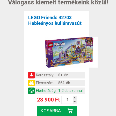
Válogass kiemelt termékeink közül!
LEGO Friends 42703
Hableányos hullámvasút
Korosztály:
8+ év
Elemszám:
864 db
Elérhetőség:
1-2 db azonnal
28 900 Ft