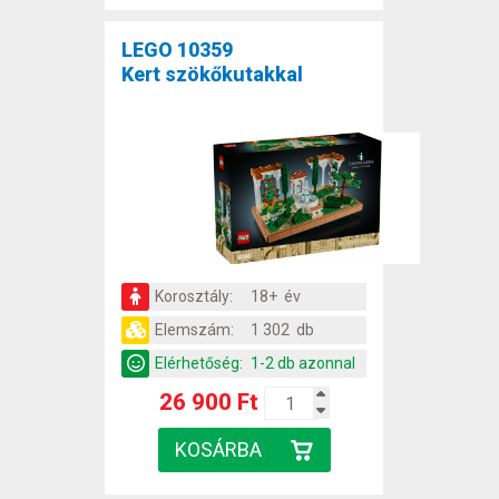
LEGO 10359
Kert szökőkutakkal
Korosztály:
18+ év
Elemszám:
1 302 db
Elérhetőség:
1-2 db azonnal
26 900 Ft