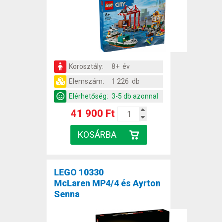
Korosztály:
8+ év
Elemszám:
1 226 db
Elérhetőség:
3-5 db azonnal
41 900 Ft
LEGO 10330
McLaren MP4/4 és Ayrton
Senna