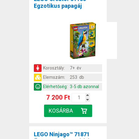
Egzotikus papagáj
Korosztály:
7+ év
Elemszám:
253 db
Elérhetőség:
3-5 db azonnal
7 200 Ft
LEGO Ninjago™ 71871