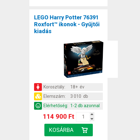
LEGO Harry Potter 76391
Roxfort™ ikonok - Gyűjtői
kiadás
Korosztály:
18+ év
Elemszám:
3 010 db
Elérhetőség:
1-2 db azonnal
114 900 Ft