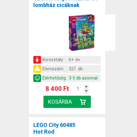
lombház cicáknak
Korosztály:
6+ év
Elemszám:
321 db
Elérhetőség:
3-5 db azonnal
8 400 Ft
LEGO City 60485
Hot Rod