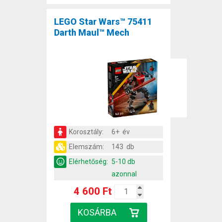
LEGO Star Wars™ 75411
Darth Maul™ Mech
Korosztály:
6+ év
Elemszám:
143 db
Elérhetőség:
5-10 db
azonnal
4 600 Ft