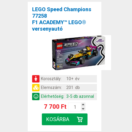
LEGO Speed Champions
77258
F1 ACADEMY™ LEGO®
versenyautó
Korosztály:
10+ év
Elemszám:
201 db
Elérhetőség:
3-5 db azonnal
7 700 Ft