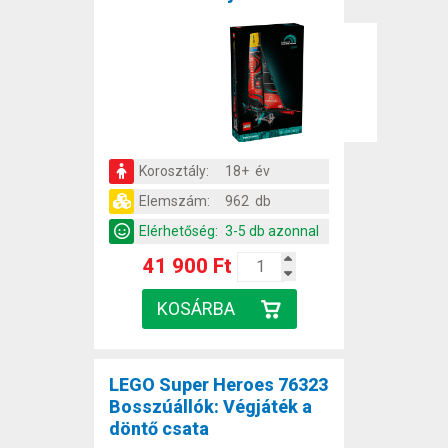
Korosztály:
18+ év
Elemszám:
962 db
Elérhetőség:
3-5 db azonnal
41 900 Ft
LEGO Super Heroes 76323
Bosszúállók: Végjáték a
döntő csata