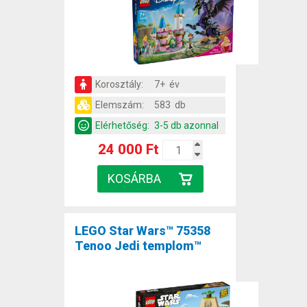
Korosztály:
7+ év
Elemszám:
583 db
Elérhetőség:
3-5 db azonnal
24 000 Ft
LEGO Star Wars™ 75358
Tenoo Jedi templom™