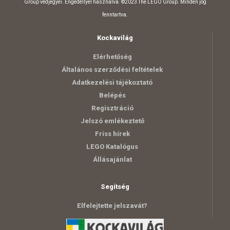
Group védjegyei. Engedéllyel használva. ©2023 The LEGO Group. Minden jog
fenntartva.
Kockavilág
Elérhetőség
Általános szerződési feltételek
Adatkezelési tájékoztató
Belépés
Regisztráció
Jelszó emlékeztető
Friss hírek
LEGO Katalógus
Állásajánlat
Segítség
Elfelejtette jelszavát?