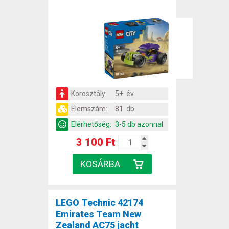
Korosztály:
5+ év
Elemszám:
81 db
Elérhetőség:
3-5 db azonnal
3 100 Ft
LEGO Technic 42174
Emirates Team New
Zealand AC75 jacht