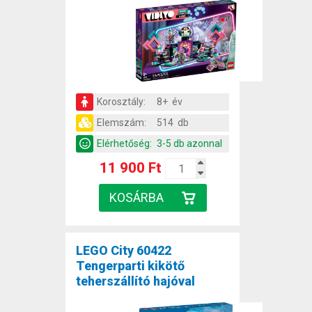
Korosztály:
8+ év
Elemszám:
514 db
Elérhetőség:
3-5 db azonnal
11 900 Ft
LEGO City 60422
Tengerparti kikötő
teherszállító hajóval