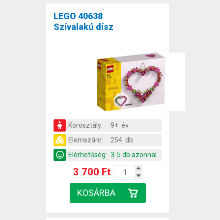
LEGO 40638
Szívalakú dísz
Korosztály:
9+ év
Elemszám:
254 db
Elérhetőség:
3-5 db azonnal
3 700 Ft