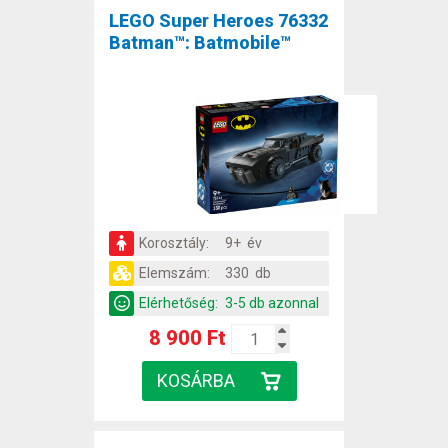
LEGO Super Heroes 76332
Batman™: Batmobile™
Korosztály:
9+ év
Elemszám:
330 db
Elérhetőség:
3-5 db azonnal
8 900 Ft