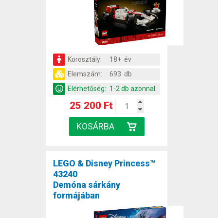
Korosztály:
18+ év
Elemszám:
693 db
Elérhetőség:
1-2 db azonnal
25 200 Ft
LEGO & Disney Princess™
43240
Demóna sárkány
formájában