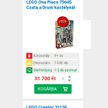
LEGO One Piece 75645
Csata a Drum kastélynál
2026
Korosztály:
9+ év
Elemszám:
1 038 db
Elérhetőség:
1-2 db azonnal
31 700 Ft
LEGO Creator 31136