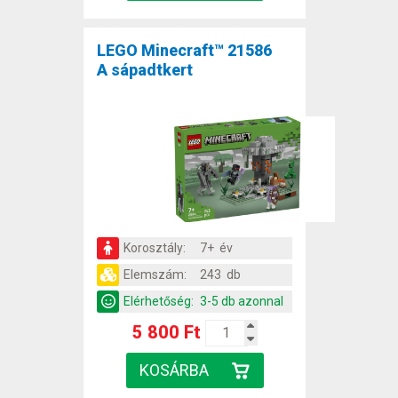
LEGO Minecraft™ 21586
A sápadtkert
Korosztály:
7+ év
Elemszám:
243 db
Elérhetőség:
3-5 db azonnal
5 800 Ft