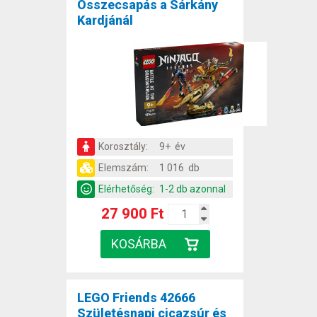
Összecsapás a Sárkány
Kardjánál
Korosztály:
9+ év
Elemszám:
1 016 db
Elérhetőség:
1-2 db azonnal
27 900 Ft
LEGO Friends 42666
Születésnapi cicazsúr és