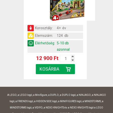
Korosztály:
4+ év
Elemszám:
124 db
Elérhetőség:
5-10 db
azonnal
12 900 Ft
A LEGO, a LEGO logó, a Minifigure, a DUPLO, a DUPLO logó, a NINJAGO, a NINJAGO
logó, a FRIENDS logó, a HIDDEN SIDE logó, a MINIFIGURES logó, a MINDSTORMS, a
MINDSTORMS logó, a VIDIYO, a NEXO KNIGHTS és a NEXO KNIGHTS logó a LEGO