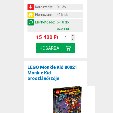
Korosztály:
9+ év
Elemszám:
415 db
Elérhetőség:
5-10 db
azonnal
15 400 Ft
LEGO Monkie Kid 80021
Monkie Kid
oroszlánőrzője