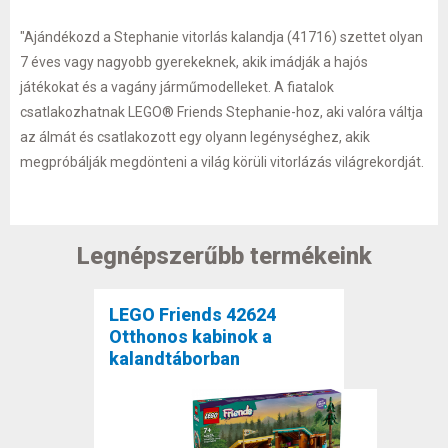
"Ajándékozd a Stephanie vitorlás kalandja (41716) szettet olyan
7 éves vagy nagyobb gyerekeknek, akik imádják a hajós
játékokat és a vagány járműmodelleket. A fiatalok
csatlakozhatnak LEGO® Friends Stephanie-hoz, aki valóra váltja
az álmát és csatlakozott egy olyann legénységhez, akik
megpróbálják megdönteni a világ körüli vitorlázás világrekordját.
Legnépszerűbb termékeink
LEGO Friends 42624
Otthonos kabinok a
kalandtáborban