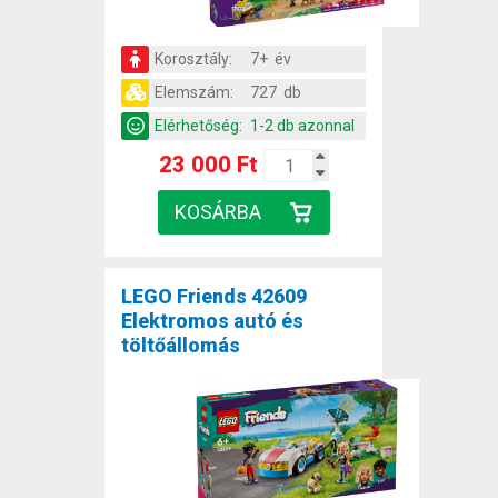
Korosztály:
7+ év
Elemszám:
727 db
Elérhetőség:
1-2 db azonnal
23 000 Ft
LEGO Friends 42609
Elektromos autó és
töltőállomás