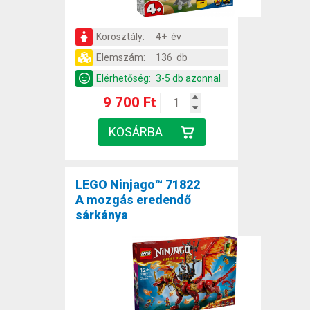
Korosztály:
4+ év
Elemszám:
136 db
Elérhetőség:
3-5 db azonnal
9 700 Ft
LEGO Ninjago™ 71822
A mozgás eredendő
sárkánya