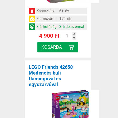
Korosztály:
6+ év
Elemszám:
170 db
Elérhetőség:
3-5 db azonnal
4 900 Ft
LEGO Friends 42658
Medencés buli
flamingóval és
egyszarvúval