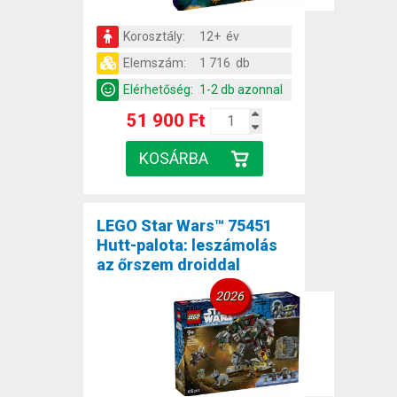
Korosztály:
12+ év
Elemszám:
1 716 db
Elérhetőség:
1-2 db azonnal
51 900 Ft
LEGO Star Wars™ 75451
Hutt-palota: leszámolás
az őrszem droiddal
2026