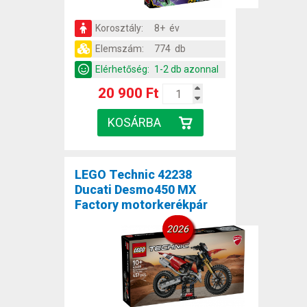
Korosztály:
8+ év
Elemszám:
774 db
Elérhetőség:
1-2 db azonnal
20 900 Ft
LEGO Technic 42238
Ducati Desmo450 MX
Factory motorkerékpár
2026