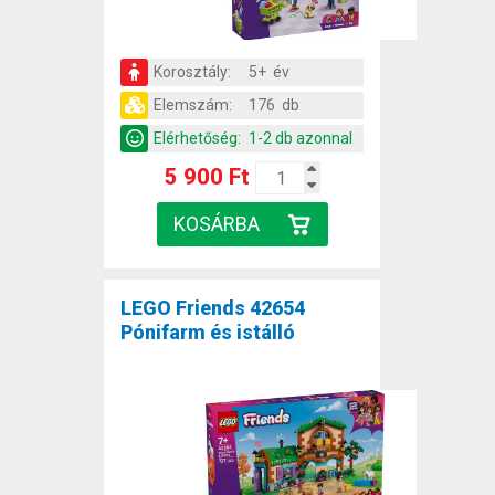
Korosztály:
5+ év
Elemszám:
176 db
Elérhetőség:
1-2 db azonnal
5 900 Ft
LEGO Friends 42654
Pónifarm és istálló