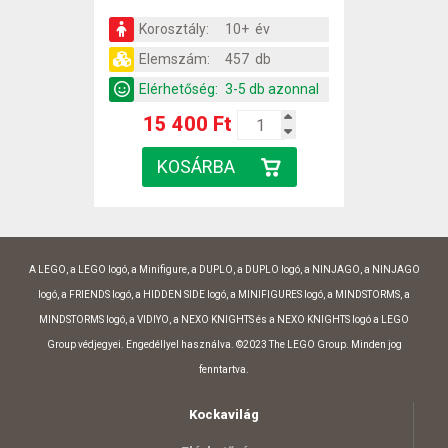
Korosztály:
10+ év
Elemszám:
457 db
Elérhetőség:
3-5 db azonnal
15 400 Ft
A LEGO, a LEGO logó, a Minifigure, a DUPLO, a DUPLO logó, a NINJAGO, a NINJAGO
logó, a FRIENDS logó, a HIDDEN SIDE logó, a MINIFIGURES logó, a MINDSTORMS, a
MINDSTORMS logó, a VIDIYO, a NEXO KNIGHTS és a NEXO KNIGHTS logó a LEGO
Group védjegyei. Engedéllyel használva. ©2023 The LEGO Group. Minden jog
fenntartva.
Kockavilág