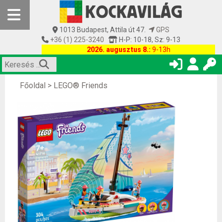
1013 Budapest, Attila út 47.
GPS
+36 (1) 225-3240
H-P: 10-18, Sz: 9-13
2026. augusztus 8.:
9-13h
Főoldal
>
LEGO® Friends