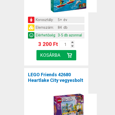
Korosztály:
5+ év
Elemszám:
84 db
Elérhetőség:
3-5 db azonnal
3 200 Ft
LEGO Friends 42680
Heartlake City vegyesbolt