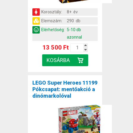
Korosztály:
8+ év
Elemszám:
290 db
Elérhetőség:
5-10 db
azonnal
13 500 Ft
LEGO Super Heroes 11199
Pókcsapat: mentőakció a
dinómarkolóval