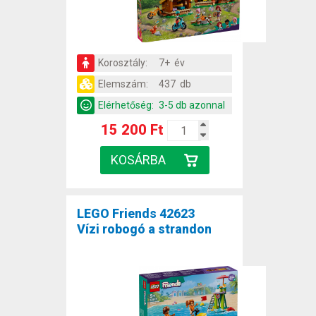
Korosztály:
7+ év
Elemszám:
437 db
Elérhetőség:
3-5 db azonnal
15 200 Ft
LEGO Friends 42623
Vízi robogó a strandon