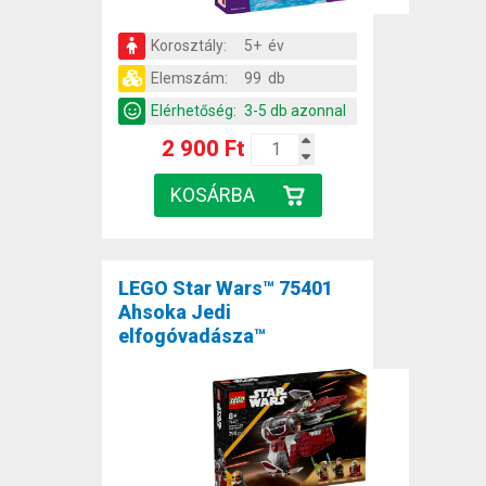
Korosztály:
5+ év
Elemszám:
99 db
Elérhetőség:
3-5 db azonnal
2 900 Ft
LEGO Star Wars™ 75401
Ahsoka Jedi
elfogóvadásza™