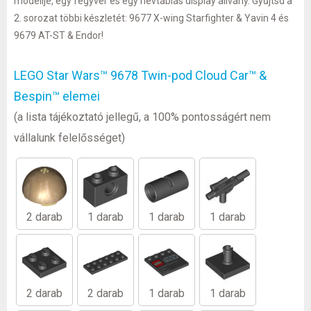
modellje, egy fegyver és egy névtáblás display állvány. Gyűjtsd a
2. sorozat többi készletét: 9677 X-wing Starfighter & Yavin 4 és
9679 AT-ST & Endor!
LEGO Star Wars™ 9678 Twin-pod Cloud Car™ &
Bespin™ elemei
(a lista tájékoztató jellegű, a 100% pontosságért nem
vállalunk felelősséget)
2 darab
1 darab
1 darab
1 darab
2 darab
2 darab
1 darab
1 darab