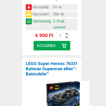
Korosztály:
9+ év
Elemszám:
358 db
Elérhetőség:
5-10 db
azonnal
6 900 Ft
LEGO Super Heroes 76331
Batman Superman ellen™:
Batmobile™