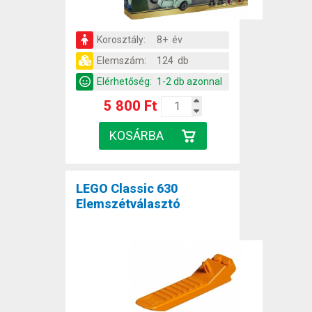
Korosztály:
8+ év
Elemszám:
124 db
Elérhetőség:
1-2 db azonnal
5 800 Ft
LEGO Classic 630
Elemszétválasztó