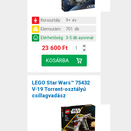
Korosztály:
9+ év
Elemszám:
701 db
Elérhetőség:
3-5 db azonnal
23 600 Ft
LEGO Star Wars™ 75432
V-19 Torrent-osztályú
csillagvadász