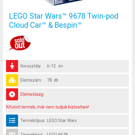
LEGO Star Wars™ 9678 Twin-pod
Cloud Car™ & Bespin™
Korosztály:
6-12 év
Elemszám:
78 db
Elérhetőség:
Kifutott termék, már nem tudjuk biztosítani!
Terméktípus:
LEGO Star Wars
Termékkód:
LEGO 9678