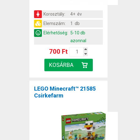
Korosztály:
4+ év
Elemszám:
1 db
Elérhetőség:
5-10 db
azonnal
700 Ft
LEGO Minecraft™ 21585
Csirkefarm