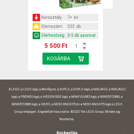
Korosztály:
7+ év
Elemszám:
233 db
Elérhetőség:
3-5 db azonnal
5 500 Ft
A LEGO, a LEGO logó, a Minifigure, a DUPLO, a DUPLO logó, a NINJAGO, a NINJAGO
logó, a FRIENDS logó, a HIDDEN SIDE logó, a MINIFIGURES logó, a MINDSTORMS, a
MINDSTORMS logó, a VIDIYO, a NEXO KNIGHTS és a NEXO KNIGHTS logó a LEGO
Group védjegyei. Engedéllyel használva. ©2023 The LEGO Group. Minden jog
fenntartva.
Kockavilág