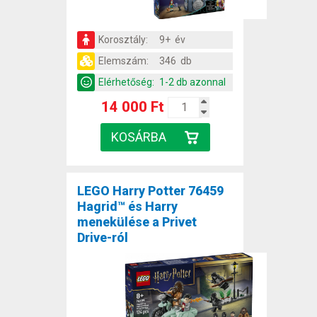
Korosztály:
9+ év
Elemszám:
346 db
Elérhetőség:
1-2 db azonnal
14 000 Ft
LEGO Harry Potter 76459
Hagrid™ és Harry
menekülése a Privet
Drive-ról