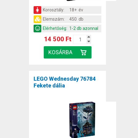
Korosztály:
18+ év
Elemszám:
450 db
Elérhetőség:
1-2 db azonnal
14 500 Ft
LEGO Wednesday 76784
Fekete dália