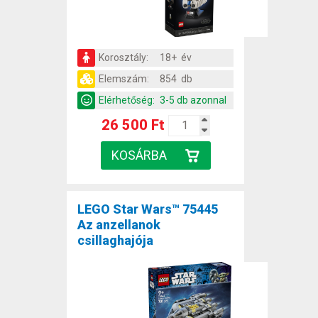
Korosztály:
18+ év
Elemszám:
854 db
Elérhetőség:
3-5 db azonnal
26 500 Ft
LEGO Star Wars™ 75445
Az anzellanok
csillaghajója