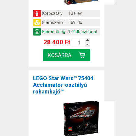
Korosztály:
10+ év
Elemszám:
569 db
Elérhetőség:
1-2 db azonnal
28 400 Ft
LEGO Star Wars™ 75404
Acclamator-osztályú
rohamhajó™