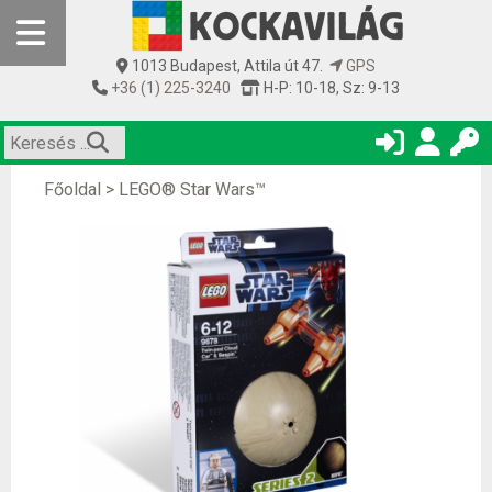
1013 Budapest, Attila út 47.
GPS
+36 (1) 225-3240
H-P: 10-18, Sz: 9-13
Főoldal
>
LEGO® Star Wars™