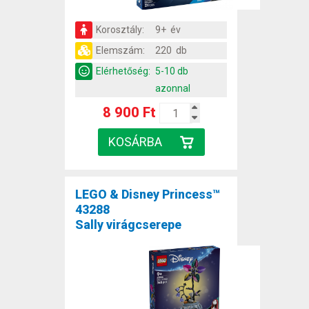
Korosztály:
9+ év
Elemszám:
220 db
Elérhetőség:
5-10 db
azonnal
8 900 Ft
LEGO & Disney Princess™
43288
Sally virágcserepe