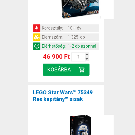
Korosztály:
10+ év
Elemszám:
1 325 db
Elérhetőség:
1-2 db azonnal
46 900 Ft
LEGO Star Wars™ 75349
Rex kapitány™ sisak