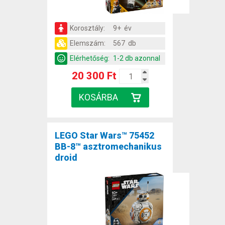
Korosztály:
9+ év
Elemszám:
567 db
Elérhetőség:
1-2 db azonnal
20 300 Ft
LEGO Star Wars™ 75452
BB-8™ asztromechanikus
droid