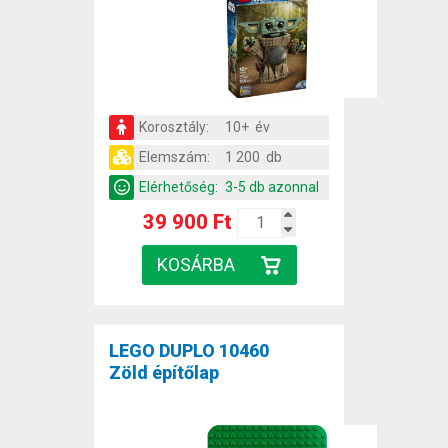
Korosztály:
10+ év
Elemszám:
1 200 db
Elérhetőség:
3-5 db azonnal
39 900 Ft
LEGO DUPLO 10460
Zöld építőlap