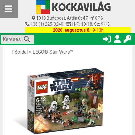
1013 Budapest, Attila út 47.
GPS
+36 (1) 225-3240
H-P: 10-18, Sz: 9-13
2026. augusztus 8.:
9-13h
Főoldal
>
LEGO® Star Wars™