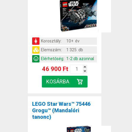
Korosztály:
10+ év
Elemszám:
1 325 db
Elérhetőség:
1-2 db azonnal
46 900 Ft
LEGO Star Wars™ 75446
Grogu™ (Mandalóri
tanonc)