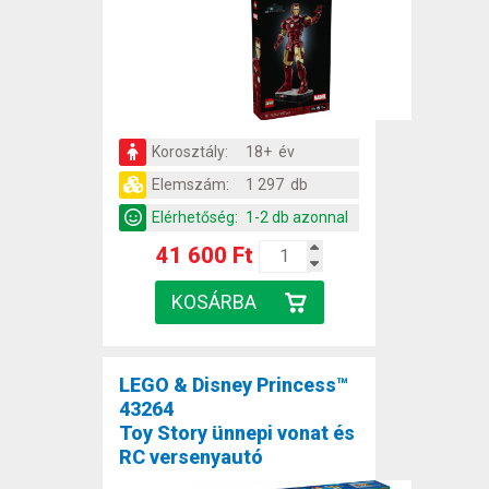
Korosztály:
18+ év
Elemszám:
1 297 db
Elérhetőség:
1-2 db azonnal
41 600 Ft
LEGO & Disney Princess™
43264
Toy Story ünnepi vonat és
RC versenyautó