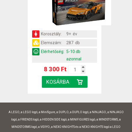
Korosztály:
9+ év
Elemszám:
287 db
Elérhetőség:
5-10 db
azonnal
8 300 Ft
A LEGO, a LEGO logó, a Minifigure, a DUPLO, a DUPLO logó, a NINJAGO, a NINJAGO
logó, a FRIENDS logó, a HIDDEN SIDE logó, a MINIFIGURES logó, a MINDSTORMS, a
MINDSTORMS logó, a VIDIYO, a NEXO KNIGHTS és a NEXO KNIGHTS logó a LEGO