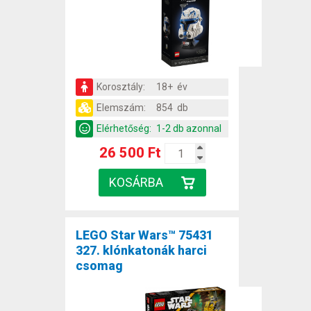
Korosztály:
18+ év
Elemszám:
854 db
Elérhetőség:
1-2 db azonnal
26 500 Ft
LEGO Star Wars™ 75431
327. klónkatonák harci
csomag