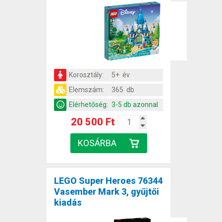
Korosztály:
5+ év
Elemszám:
365 db
Elérhetőség:
3-5 db azonnal
20 500 Ft
LEGO Super Heroes 76344
Vasember Mark 3, gyűjtői
kiadás