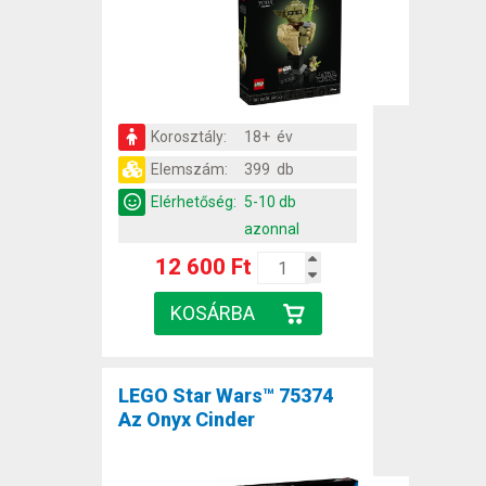
Korosztály:
18+ év
Elemszám:
399 db
Elérhetőség:
5-10 db
azonnal
12 600 Ft
LEGO Star Wars™ 75374
Az Onyx Cinder