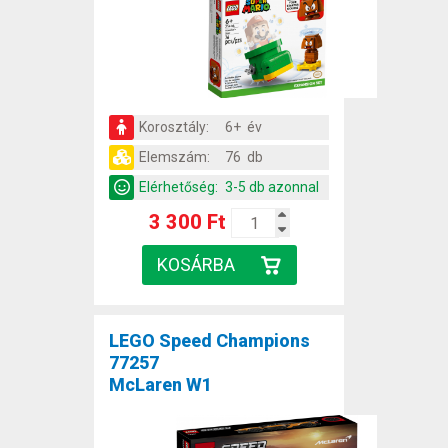
Korosztály:
6+ év
Elemszám:
76 db
Elérhetőség:
3-5 db azonnal
3 300 Ft
LEGO Speed Champions
77257
McLaren W1