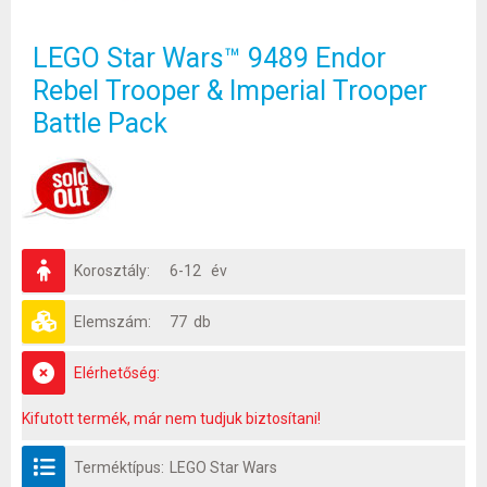
LEGO Star Wars™ 9489 Endor
Rebel Trooper & Imperial Trooper
Battle Pack
Korosztály:
6-12 év
Elemszám:
77 db
Elérhetőség:
Kifutott termék, már nem tudjuk biztosítani!
Terméktípus:
LEGO Star Wars