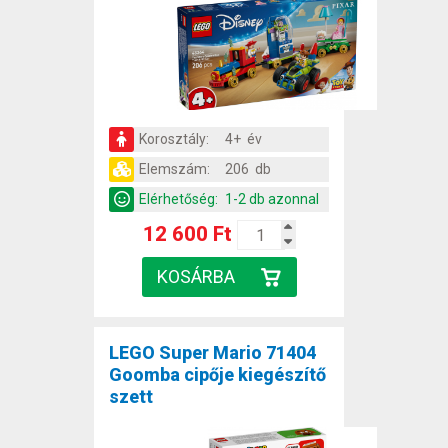
Korosztály:
4+ év
Elemszám:
206 db
Elérhetőség:
1-2 db azonnal
12 600 Ft
LEGO Super Mario 71404
Goomba cipője kiegészítő
szett