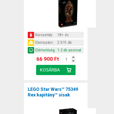
Korosztály:
18+ év
Elemszám:
2 319 db
Elérhetőség:
1-2 db azonnal
66 900 Ft
LEGO Star Wars™ 75349
Rex kapitány™ sisak