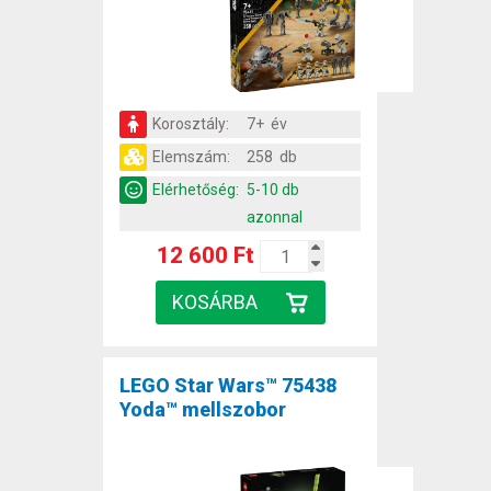
Korosztály:
7+ év
Elemszám:
258 db
Elérhetőség:
5-10 db
azonnal
12 600 Ft
LEGO Star Wars™ 75438
Yoda™ mellszobor