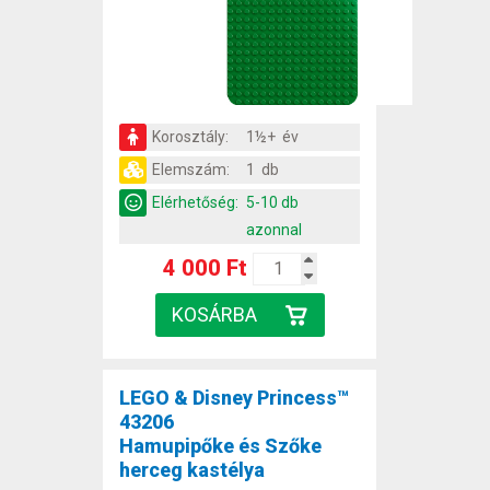
Korosztály:
1½+ év
Elemszám:
1 db
Elérhetőség:
5-10 db
azonnal
4 000 Ft
LEGO & Disney Princess™
43206
Hamupipőke és Szőke
herceg kastélya