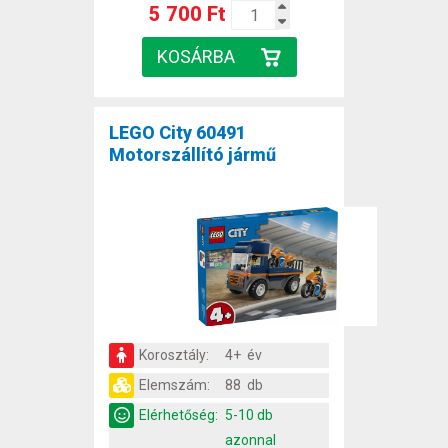
5 700 Ft
LEGO City 60491
Motorszállító jármű
Korosztály:
4+ év
Elemszám:
88 db
Elérhetőség:
5-10 db
azonnal