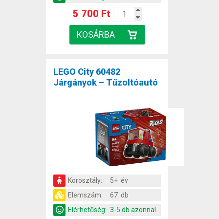
5 700 Ft
LEGO City 60482
Járgányok – Tűzoltóautó
Korosztály:
5+ év
Elemszám:
67 db
Elérhetőség:
3-5 db azonnal