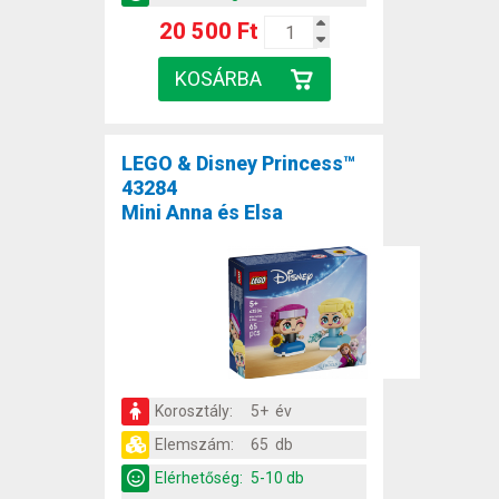
20 500 Ft
LEGO & Disney Princess™
43284
Mini Anna és Elsa
Korosztály:
5+ év
Elemszám:
65 db
Elérhetőség:
5-10 db