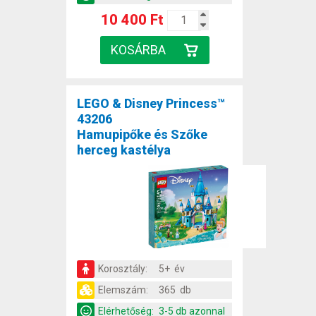
10 400 Ft
LEGO & Disney Princess™
43206
Hamupipőke és Szőke
herceg kastélya
Korosztály:
5+ év
Elemszám:
365 db
Elérhetőség:
3-5 db azonnal