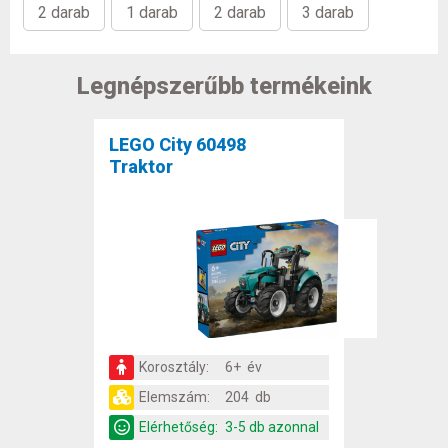
2 darab
1 darab
2 darab
3 darab
Legnépszerűbb termékeink
LEGO City 60498
Traktor
Korosztály:
6+ év
Elemszám:
204 db
Elérhetőség:
3-5 db azonnal