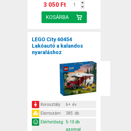
3 050 Ft
LEGO City 60454
Lakóautó a kalandos
nyaraláshoz
Korosztály:
6+ év
Elemszám:
385 db
Elérhetőség:
5-10 db
azonnal