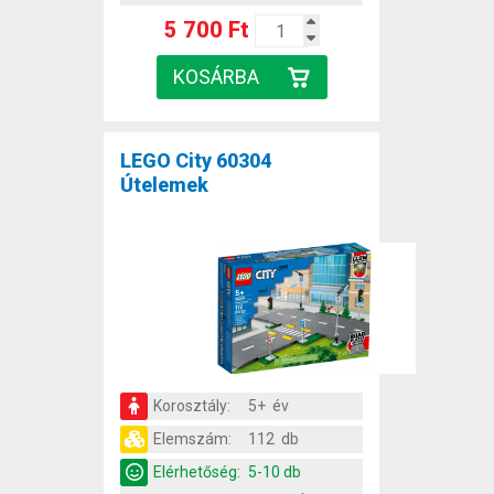
5 700 Ft
LEGO City 60304
Útelemek
Korosztály:
5+ év
Elemszám:
112 db
Elérhetőség:
5-10 db