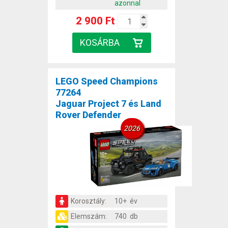
azonnal
2 900 Ft
LEGO Speed Champions
77264
Jaguar Project 7 és Land
Rover Defender
2026
Korosztály:
10+ év
Elemszám:
740 db