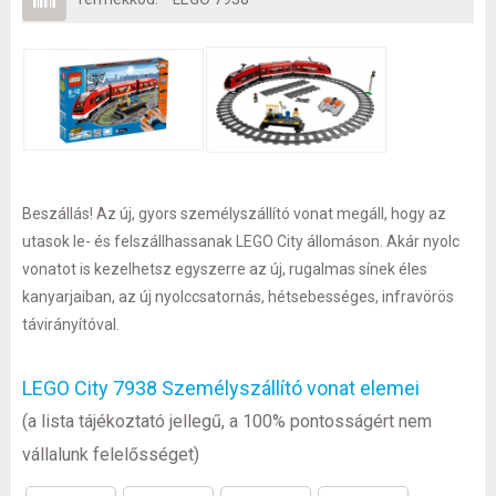
Beszállás! Az új, gyors személyszállító vonat megáll, hogy az
utasok le- és felszállhassanak LEGO City állomáson. Akár nyolc
vonatot is kezelhetsz egyszerre az új, rugalmas sínek éles
kanyarjaiban, az új nyolccsatornás, hétsebességes, infravörös
távirányítóval.
LEGO City 7938 Személyszállító vonat elemei
(a lista tájékoztató jellegű, a 100% pontosságért nem
vállalunk felelősséget)