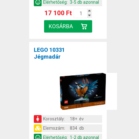
Elérhetőség:
3-5 db azonnal
17 100 Ft
LEGO 10331
Jégmadár
Korosztály:
18+ év
Elemszám:
834 db
Elérhetőség:
1-2 db azonnal