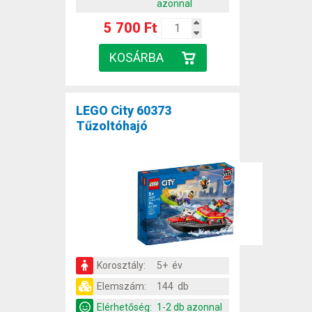
azonnal
5 700 Ft
LEGO City 60373
Tűzoltóhajó
Korosztály:
5+ év
Elemszám:
144 db
Elérhetőség:
1-2 db azonnal