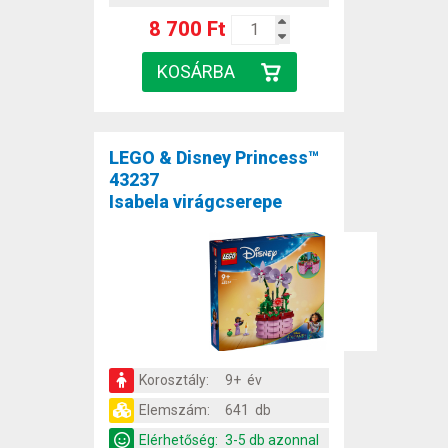
8 700 Ft
LEGO & Disney Princess™
43237
Isabela virágcserepe
Korosztály:
9+ év
Elemszám:
641 db
Elérhetőség:
3-5 db azonnal