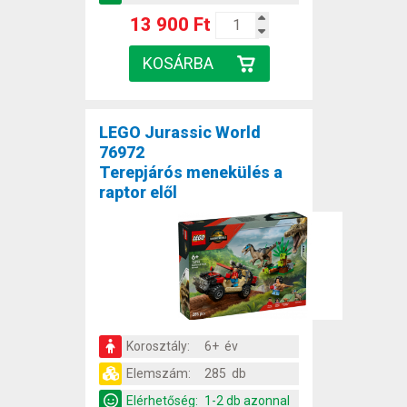
13 900 Ft
LEGO Jurassic World
76972
Terepjárós menekülés a
raptor elől
Korosztály:
6+ év
Elemszám:
285 db
Elérhetőség:
1-2 db azonnal