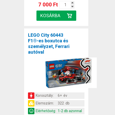
7 000 Ft
LEGO City 60443
F1®-es boxutca és
személyzet, Ferrari
autóval
Korosztály:
6+ év
Elemszám:
322 db
Elérhetőség:
1-2 db azonnal