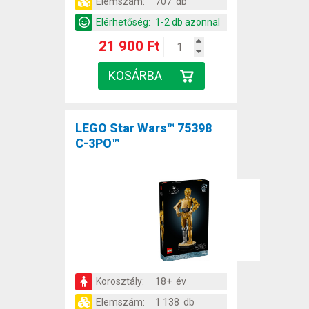
Elemszám:
707 db
Elérhetőség:
1-2 db azonnal
21 900 Ft
LEGO Star Wars™ 75398
C-3PO™
Korosztály:
18+ év
Elemszám:
1 138 db