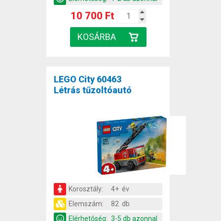
10 700 Ft
LEGO City 60463
Létrás tűzoltóautó
Korosztály:
4+ év
Elemszám:
82 db
Elérhetőség:
3-5 db azonnal