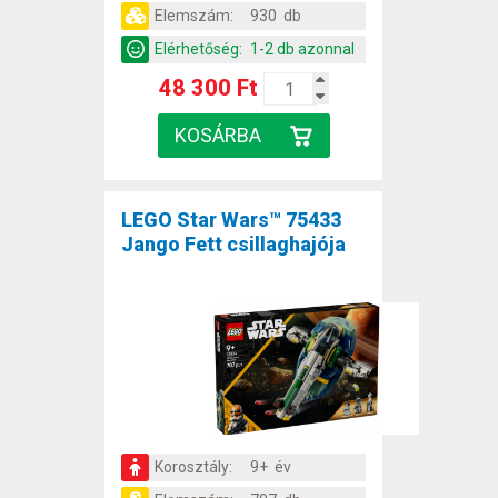
Elemszám:
930 db
Elérhetőség:
1-2 db azonnal
48 300 Ft
LEGO Star Wars™ 75433
Jango Fett csillaghajója
Korosztály:
9+ év