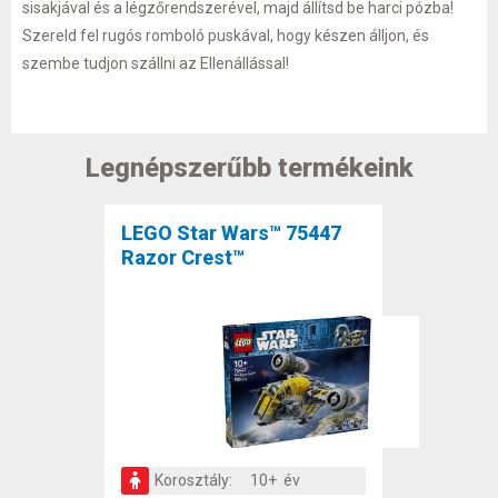
sisakjával és a légzőrendszerével, majd állítsd be harci pózba!
Szereld fel rugós romboló puskával, hogy készen álljon, és
szembe tudjon szállni az Ellenállással!
Legnépszerűbb termékeink
LEGO Star Wars™ 75447
Razor Crest™
Korosztály:
10+ év