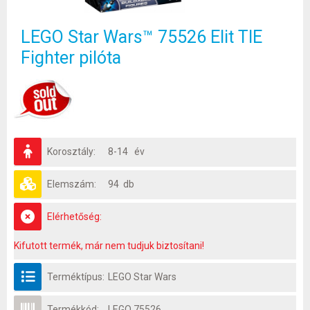
LEGO Star Wars™ 75526 Elit TIE
Fighter pilóta
Korosztály:
8-14 év
Elemszám:
94 db
Elérhetőség:
Kifutott termék, már nem tudjuk biztosítani!
Terméktípus:
LEGO Star Wars
Termékkód:
LEGO 75526