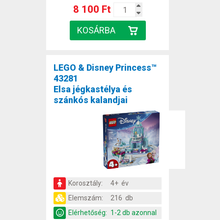
8 100 Ft
LEGO & Disney Princess™
43281
Elsa jégkastélya és
szánkós kalandjai
Korosztály:
4+ év
Elemszám:
216 db
Elérhetőség:
1-2 db azonnal