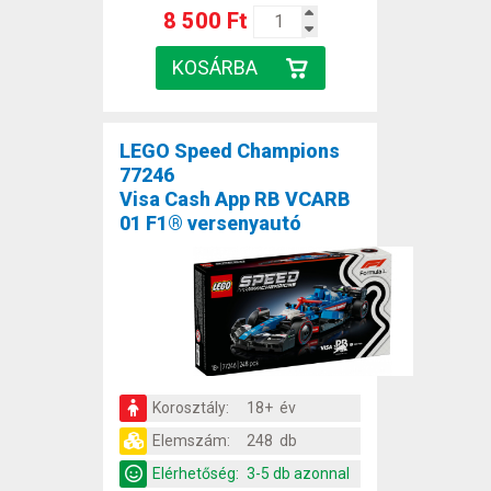
8 500 Ft
LEGO Speed Champions
77246
Visa Cash App RB VCARB
01 F1® versenyautó
Korosztály:
18+ év
Elemszám:
248 db
Elérhetőség:
3-5 db azonnal