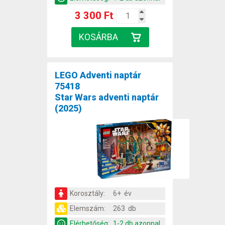
3 300 Ft
LEGO Adventi naptár
75418
Star Wars adventi naptár
(2025)
Korosztály:
6+ év
Elemszám:
263 db
Elérhetőség:
1-2 db azonnal