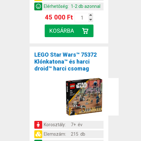
Elérhetőség:
1-2 db azonnal
45 000 Ft
LEGO Star Wars™ 75372
Klónkatona™ és harci
droid™ harci csomag
Korosztály:
7+ év
Elemszám:
215 db