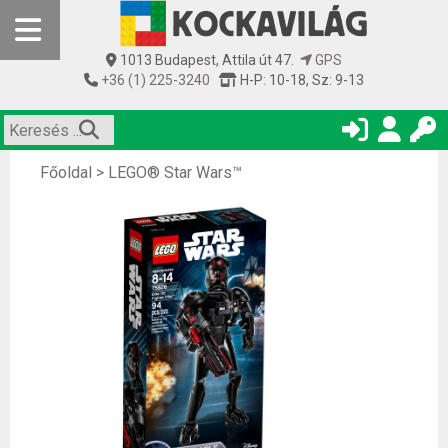
1013 Budapest, Attila út 47.
GPS
+36 (1) 225-3240
H-P: 10-18, Sz: 9-13
Főoldal
>
LEGO® Star Wars™