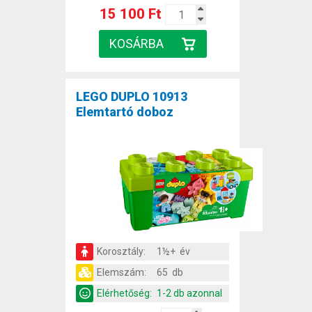
15 100 Ft
LEGO DUPLO 10913
Elemtartó doboz
Korosztály:
1½+ év
Elemszám:
65 db
Elérhetőség:
1-2 db azonnal