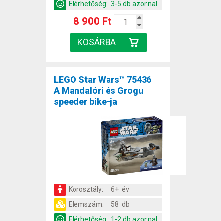
Elérhetőség:
3-5 db azonnal
8 900 Ft
LEGO Star Wars™ 75436
A Mandalóri és Grogu
speeder bike-ja
Korosztály:
6+ év
Elemszám:
58 db
Elérhetőség:
1-2 db azonnal