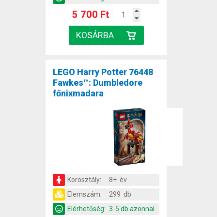
5 700 Ft
LEGO Harry Potter 76448
Fawkes™: Dumbledore
főnixmadara
Korosztály:
8+ év
Elemszám:
299 db
Elérhetőség:
3-5 db azonnal