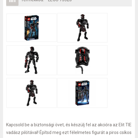
Kapcsold be a biztonsági övet, és készülj fel az akcióra az Elit TIE
vadász pilótával! Építsd meg ezt félelmetes figurát a piros csíkos