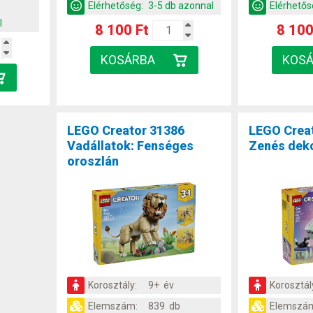
b
Elérhetőség:
3-5 db azonnal
Elérhetős
l
8 100 Ft
8 100
LEGO Creator 31386
LEGO Crea
Vadállatok: Fenséges
Zenés deko
oroszlán
Korosztály:
9+ év
Korosztál
Elemszám:
839 db
Elemszá