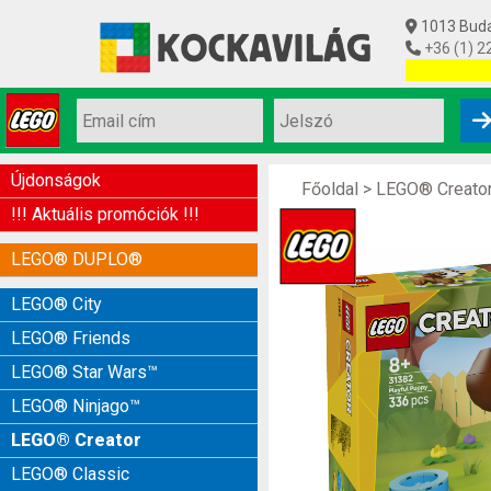
1013 Budap
+36 (1) 2
Utolsó készl
Újdonságok
Főoldal
>
LEGO® Creato
!!! Aktuális promóciók !!!
LEGO® DUPLO®
LEGO® City
LEGO® Friends
LEGO® Star Wars™
LEGO® Ninjago™
LEGO® Creator
LEGO® Classic