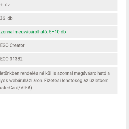
+ év
36 db
zonnal megvásárolható: 5÷10 db
EGO Creator
EGO 31382
üzletünkben rendelés nélkül is azonnal megávásrolható a
nyes webáruházi áron. Fizetési lehetőség az üzletben:
asterCard/VISA).