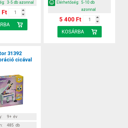
ég:
3-5 db azonnal
Elérhetőség:
5-10 db
azonnal
 Ft
5 400 Ft
tor 31392
ráció cicával
y:
9+ év
m:
485 db