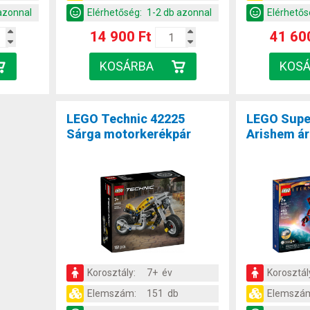
azonnal
Elérhetőség:
1-2 db azonnal
Elérhetős
14 900 Ft
41 60
LEGO Technic 42225
LEGO Supe
Sárga motorkerékpár
Arishem á
Korosztály:
7+ év
Korosztál
Elemszám:
151 db
Elemszá