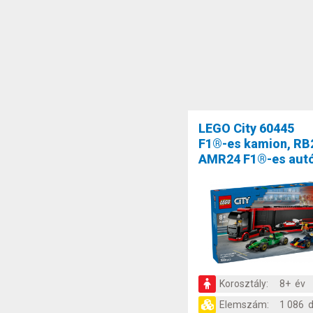
LEGO City 60445
F1®-es kamion, RB
AMR24 F1®-es aut
Korosztály:
8+ év
Elemszám:
1 086 