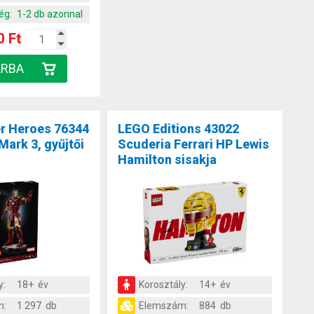
ég:
1-2 db azonnal
0 Ft
r Heroes 76344
LEGO Editions 43022
ark 3, gyűjtői
Scuderia Ferrari HP Lewis
Hamilton sisakja
y:
18+ év
Korosztály:
14+ év
m:
1 297 db
Elemszám:
884 db