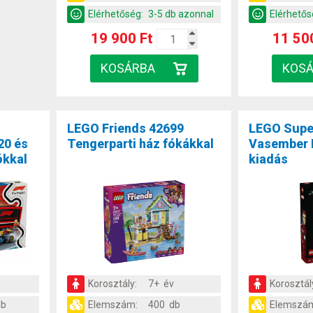
Elérhetőség:
3-5 db azonnal
Elérhetős
19 900 Ft
11 50
LEGO Friends 42699
LEGO Supe
20 és
Tengerparti ház fókákkal
Vasember M
ókkal
kiadás
Korosztály:
7+ év
Korosztál
db
Elemszám:
400 db
Elemszá