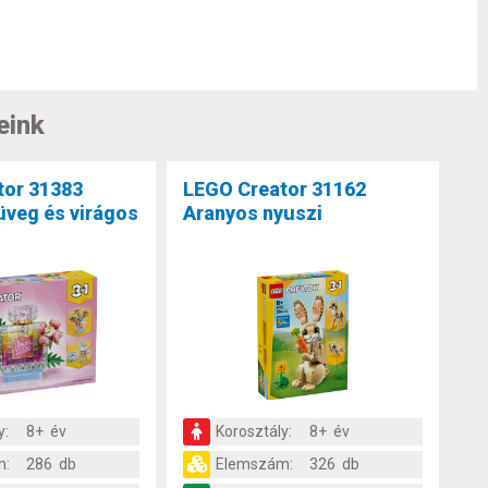
eink
tor 31383
LEGO Creator 31162
veg és virágos
Aranyos nyuszi
y:
8+ év
Korosztály:
8+ év
m:
286 db
Elemszám:
326 db