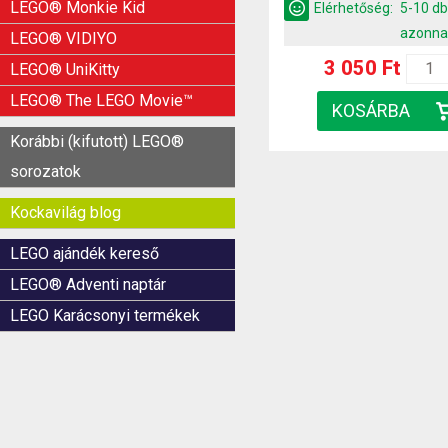
LEGO® Monkie Kid
Elérhetőség:
5-10 d
azonna
LEGO® VIDIYO
3 050 Ft
LEGO® UniKitty
LEGO® The LEGO Movie™
Korábbi (kifutott) LEGO®
sorozatok
Kockavilág blog
LEGO ajándék kereső
LEGO® Adventi naptár
LEGO Karácsonyi termékek