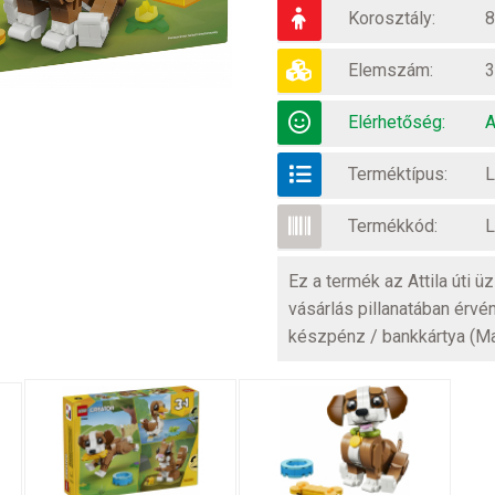
Korosztály:
8
Elemszám:
3
Elérhetőség:
A
Terméktípus:
L
Termékkód:
L
Ez a termék az Attila úti 
vásárlás pillanatában érvé
készpénz / bankkártya (M