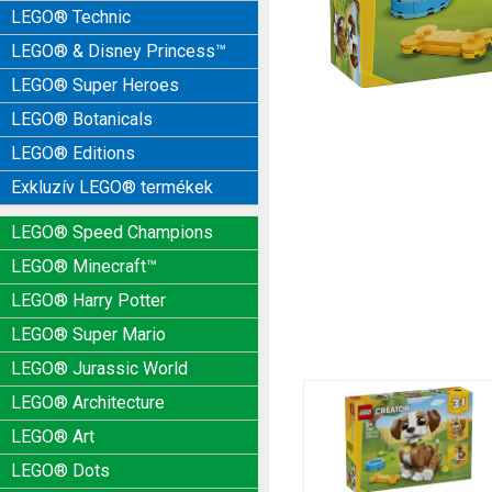
LEGO® Technic
LEGO® & Disney Princess™
LEGO® Super Heroes
LEGO® Botanicals
LEGO® Editions
Exkluzív LEGO® termékek
LEGO® Speed Champions
LEGO® Minecraft™
LEGO® Harry Potter
LEGO® Super Mario
LEGO® Jurassic World
LEGO® Architecture
LEGO® Art
LEGO® Dots