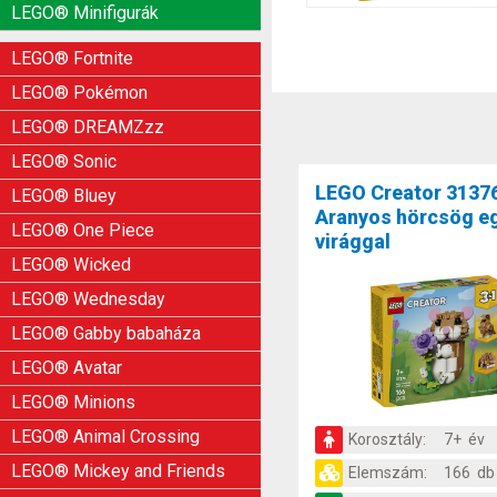
LEGO® Minifigurák
LEGO® Fortnite
LEGO® Pokémon
LEGO® DREAMZzz
LEGO® Sonic
LEGO Creator 3137
LEGO® Bluey
Aranyos hörcsög e
LEGO® One Piece
virággal
LEGO® Wicked
LEGO® Wednesday
LEGO® Gabby babaháza
LEGO® Avatar
LEGO® Minions
LEGO® Animal Crossing
Korosztály:
7+ év
LEGO® Mickey and Friends
Elemszám:
166 db