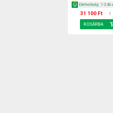
Elérhetőség:
1-2 db 
31 100 Ft