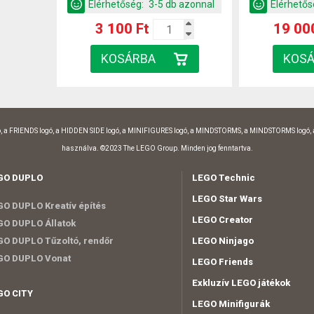
Elérhetőség:
3-5 db azonnal
Elérhetős
3 100 Ft
19 00
, a FRIENDS logó, a HIDDEN SIDE logó, a MINIFIGURES logó, a MINDSTORMS, a MINDSTORMS logó,
használva. ©2023 The LEGO Group. Minden jog fenntartva.
GO DUPLO
LEGO Technic
LEGO Star Wars
O DUPLO Kreatív építés
LEGO Creator
O DUPLO Állatok
O DUPLO Tűzoltó, rendőr
LEGO Ninjago
GO DUPLO Vonat
LEGO Friends
Exkluzív LEGO játékok
GO CITY
LEGO Minifigurák