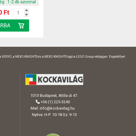
ég:
1-2 db azonnal
0 Ft
 a VIDIYO, a NEXO KNIGHTS és a NEXO KNIGHTS logó a LEGO Group védjegyei. Engedéllyel
1013 Budapest, Attila út 47.
+36 (1) 225-3240
Mail:
info@kockavilag.hu
Nyitva: H-P: 10-18 Sz: 9-13