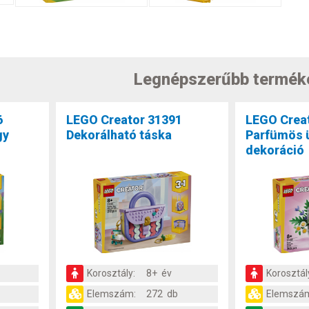
Legnépszerűbb termék
6
LEGO Creator 31391
LEGO Crea
gy
Dekorálható táska
Parfümös ü
dekoráció
Korosztály:
8+ év
Korosztál
Elemszám:
272 db
Elemszá