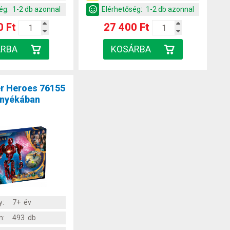
ég:
1-2 db azonnal
Elérhetőség:
1-2 db azonnal
0 Ft
27 400 Ft
r Heroes 76155
rnyékában
y:
7+ év
m:
493 db