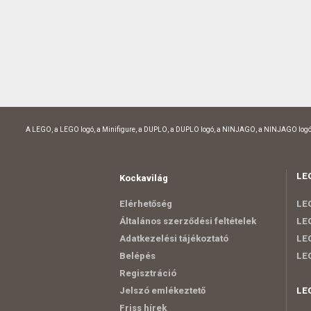
A LEGO, a LEGO logó, a Minifigure, a DUPLO, a DUPLO logó, a NINJAGO, a NINJAGO logó
LE
Kockavilág
Elérhetőség
LEG
Általános szerződési feltételek
LEG
Adatkezelési tájékoztató
LEG
Belépés
LE
Regisztráció
Jelszó emlékeztető
LE
Friss hírek