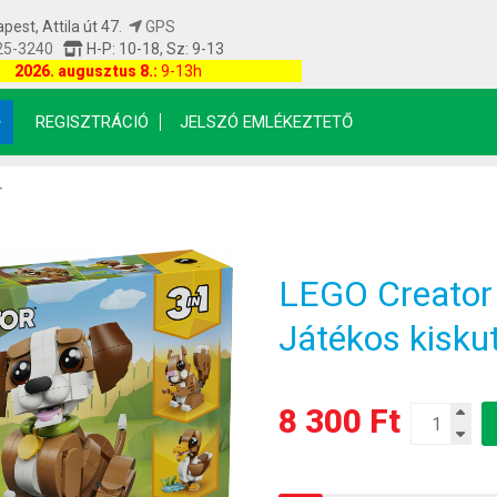
est, Attila út 47.
GPS
25-3240
H-P: 10-18, Sz: 9-13
etfrissítés: 2026.08.07 18:00:08
2026. augusztus 8.:
9-13h
REGISZTRÁCIÓ
JELSZÓ EMLÉKEZTETŐ
r
LEGO Creator 
Játékos kisku
8 300 Ft