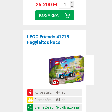
25 200 Ft
LEGO Friends 41715
Fagylaltos kocsi
Korosztály:
4+ év
Elemszám:
84 db
Elérhetőség:
3-5 db azonnal