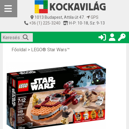
1013 Budapest, Attila út 47.
GPS
+36 (1) 225-3240
H-P: 10-18, Sz: 9-13
Főoldal
>
LEGO® Star Wars™