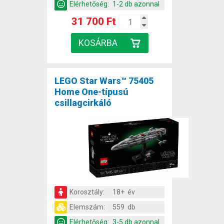
Elérhetőség:
1-2 db azonnal
31 700 Ft
LEGO Star Wars™ 75405
Home One-típusú
csillagcirkáló
Korosztály:
18+ év
Elemszám:
559 db
Elérhetőség:
3-5 db azonnal