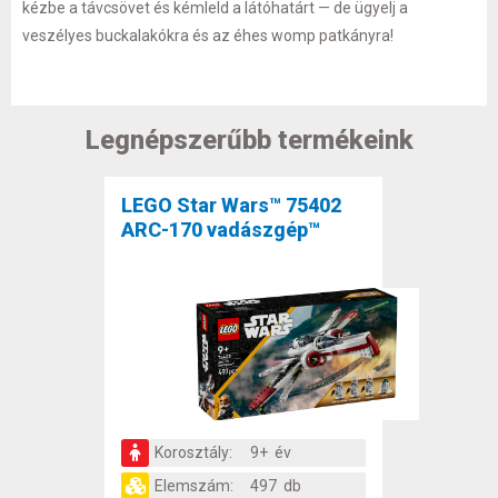
kézbe a távcsövet és kémleld a látóhatárt — de ügyelj a
veszélyes buckalakókra és az éhes womp patkányra!
Legnépszerűbb termékeink
LEGO Star Wars™ 75402
ARC-170 vadászgép™
Korosztály:
9+ év
Elemszám:
497 db