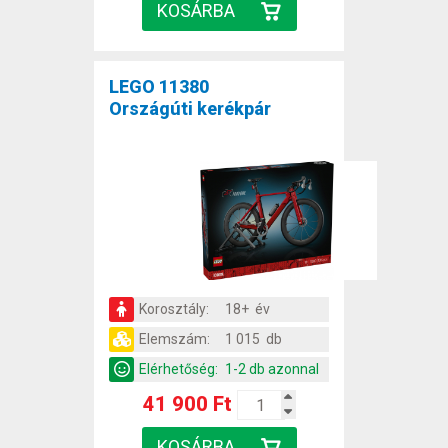
LEGO 11380
Országúti kerékpár
Korosztály:
18+ év
Elemszám:
1 015 db
Elérhetőség:
1-2 db azonnal
41 900 Ft