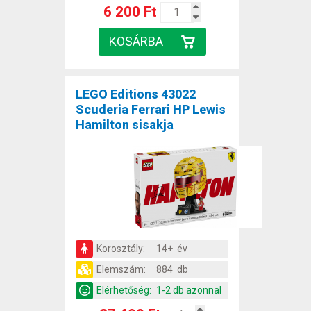
6 200 Ft
LEGO Editions 43022
Scuderia Ferrari HP Lewis
Hamilton sisakja
Korosztály:
14+ év
Elemszám:
884 db
Elérhetőség:
1-2 db azonnal