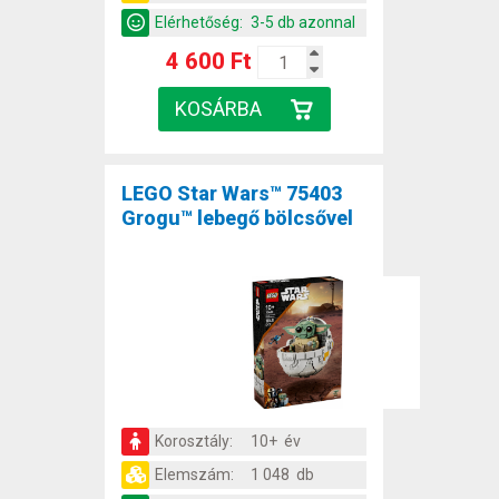
Elérhetőség:
3-5 db azonnal
4 600 Ft
LEGO Star Wars™ 75403
Grogu™ lebegő bölcsővel
Korosztály:
10+ év
Elemszám:
1 048 db