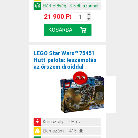
Elérhetőség:
3-5 db azonnal
21 900 Ft
LEGO Star Wars™ 75451
Hutt-palota: leszámolás
az őrszem droiddal
2026
Korosztály:
9+ év
Elemszám:
415 db