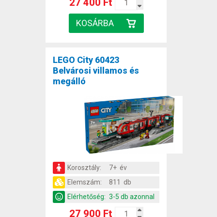
27 400 Ft
LEGO City 60423
Belvárosi villamos és
megálló
Korosztály:
7+ év
Elemszám:
811 db
Elérhetőség:
3-5 db azonnal
27 900 Ft