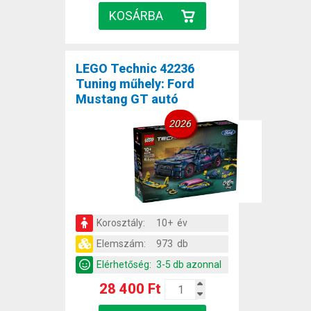
LEGO Technic 42236
Tuning műhely: Ford
Mustang GT autó
2026
Korosztály:
10+ év
Elemszám:
973 db
Elérhetőség:
3-5 db azonnal
28 400 Ft