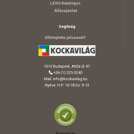
LEGO Katalógus
Állásajánlat
Segítség
Elfelejtette jelszavát?
1013 Budapest, Attila út 47.
+36 (1) 225-3240
Mail:
info@kockavilag.hu
Nyitva: H-P: 10-18 Sz: 9-13
Árukereső.hu