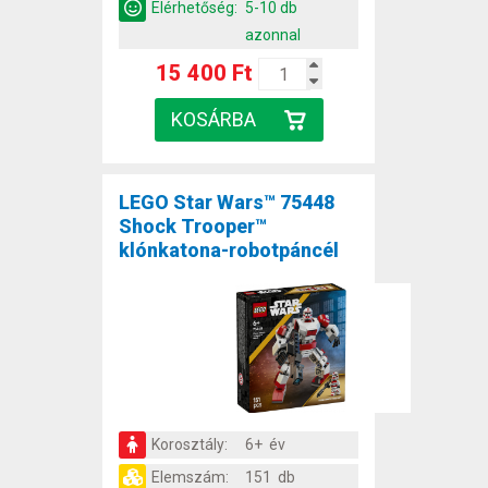
Elérhetőség:
5-10 db
azonnal
15 400 Ft
LEGO Star Wars™ 75448
Shock Trooper™
klónkatona-robotpáncél
Korosztály:
6+ év
Elemszám:
151 db