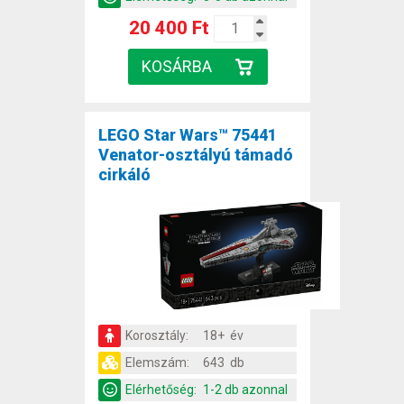
20 400 Ft
LEGO Star Wars™ 75441
Venator-osztályú támadó
cirkáló
Korosztály:
18+ év
Elemszám:
643 db
Elérhetőség:
1-2 db azonnal