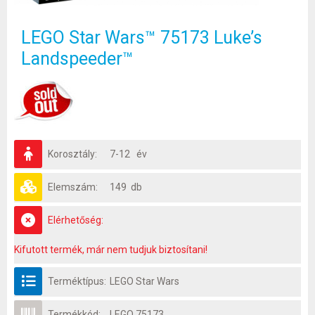
LEGO Star Wars™ 75173 Luke’s
Landspeeder™
Korosztály:
7-12 év
Elemszám:
149 db
Elérhetőség:
Kifutott termék, már nem tudjuk biztosítani!
Terméktípus:
LEGO Star Wars
Termékkód:
LEGO 75173