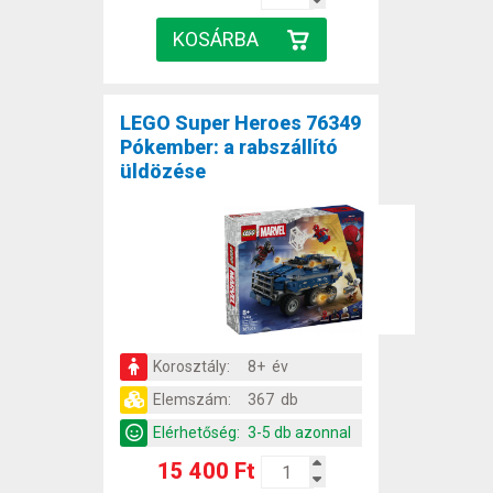
LEGO Super Heroes 76349
Pókember: a rabszállító
üldözése
Korosztály:
8+ év
Elemszám:
367 db
Elérhetőség:
3-5 db azonnal
15 400 Ft