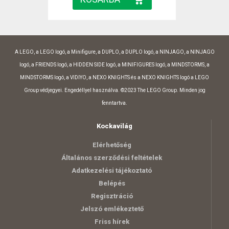
A LEGO, a LEGO logó, a Minifigure, a DUPLO, a DUPLO logó, a NINJAGO, a NINJAGO
logó, a FRIENDS logó, a HIDDEN SIDE logó, a MINIFIGURES logó, a MINDSTORMS, a
MINDSTORMS logó, a VIDIYO, a NEXO KNIGHTS és a NEXO KNIGHTS logó a LEGO
Group védjegyei. Engedéllyel használva. ©2023 The LEGO Group. Minden jog
fenntartva.
Kockavilág
Elérhetőség
Általános szerződési feltételek
Adatkezelési tájékoztató
Belépés
Regisztráció
Jelszó emlékeztető
Friss hírek