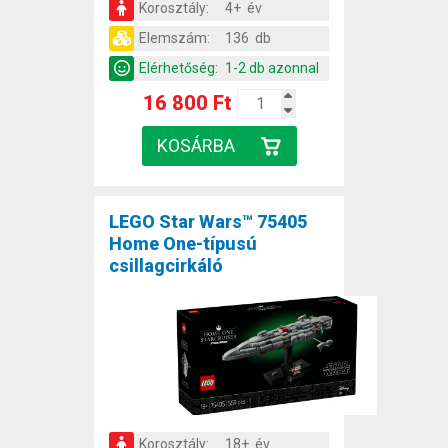
Korosztály:
4+ év
Elemszám:
136 db
Elérhetőség:
1-2 db azonnal
16 800 Ft
LEGO Star Wars™ 75405
Home One-típusú
csillagcirkáló
Korosztály:
18+ év