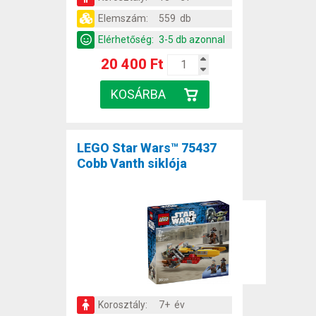
Elemszám:
559 db
Elérhetőség:
3-5 db azonnal
20 400 Ft
LEGO Star Wars™ 75437
Cobb Vanth siklója
Korosztály:
7+ év