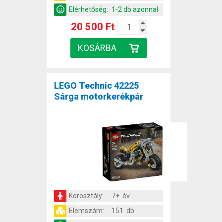
Elérhetőség:
1-2 db azonnal
20 500 Ft
LEGO Technic 42225
Sárga motorkerékpár
Korosztály:
7+ év
Elemszám:
151 db