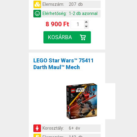
Elemszám:
207 db
Elérhetőség:
1-2 db azonnal
8 900 Ft
LEGO Star Wars™ 75411
Darth Maul™ Mech
Korosztály:
6+ év