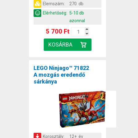
Elemszám:
270 db
Elérhetőség:
5-10 db
azonnal
5 700 Ft
LEGO Ninjago™ 71822
A mozgás eredendő
sárkánya
Korosztály:
12+ év