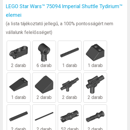
LEGO Star Wars™ 75094 Imperial Shuttle Tydirium™
elemei
(a lista tájékoztató jellegű, a 100% pontosságért nem
vállalunk felelősséget)
2 darab
6 darab
1 darab
1 darab
1 darab
2 darab
2 darab
2 darab
2 darab
2 darab
52 darab
2 darab