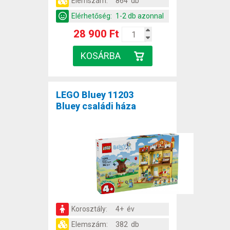
Elemszám:
864 db
Elérhetőség:
1-2 db azonnal
28 900 Ft
LEGO Bluey 11203
Bluey családi háza
Korosztály:
4+ év
Elemszám:
382 db