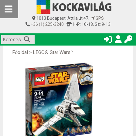
1013 Budapest, Attila út 47.
GPS
+36 (1) 225-3240
H-P: 10-18, Sz: 9-13
Főoldal
>
LEGO® Star Wars™