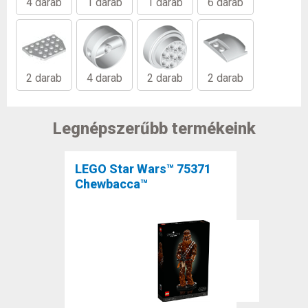
4 darab
1 darab
1 darab
6 darab
2 darab
4 darab
2 darab
2 darab
Legnépszerűbb termékeink
LEGO Star Wars™ 75371
Chewbacca™