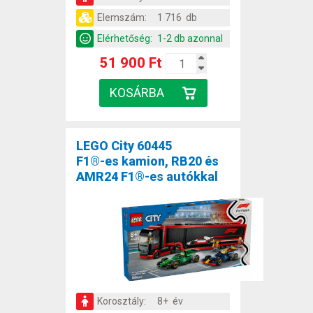
Elemszám:
1 716 db
Elérhetőség:
1-2 db azonnal
51 900 Ft
LEGO City 60445
F1®-es kamion, RB20 és
AMR24 F1®-es autókkal
Korosztály:
8+ év