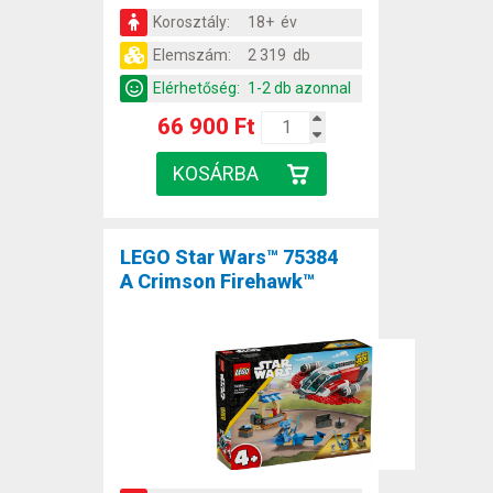
Korosztály:
18+ év
Elemszám:
2 319 db
Elérhetőség:
1-2 db azonnal
66 900 Ft
LEGO Star Wars™ 75384
A Crimson Firehawk™