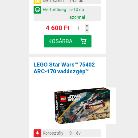
Elemszám:
143 db
Elérhetőség:
5-10 db
azonnal
4 600 Ft
LEGO Star Wars™ 75402
ARC-170 vadászgép™
Korosztály:
9+ év