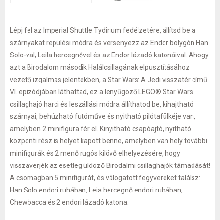
Lépj fel az Imperial Shuttle Tydirium fedélzetére, állítsd be a
szárnyakat repülési módra és versenyezz az Endor bolygón Han
Solo-val, Leila hercegnővel és az Endor lázadó katonáival. Ahogy
azt a Birodalom második Halálcsillagának elpusztításához
vezető izgalmas jelentekben, a Star Wars: A Jedi visszatér című
VI. epizódjában láthattad, ez a lenyűgöző LEGO® Star Wars
csillaghajó harci és leszállási módra állíthatod be, kihajtható
szárnyai, behúzható futóműve és nyitható pilótafülkéje van,
amelyben 2 minifigura fér el. Kinyitható csapóajtó, nyitható
központi rész is helyet kapott benne, amelyben van hely további
minifigurák és 2 menő rugós kilövő elhelyezésére, hogy
visszaverjék az esetleg üldöző Birodalmi csillaghajók támadását!
A csomagban 5 minifigurát, és válogatott fegyvereket találsz:
Han Solo endori ruhában, Leia hercegnő endori ruhában,
Chewbacca és 2 endori lázadó katona.