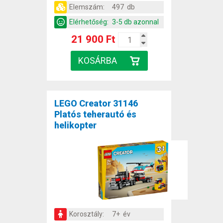
Elemszám:
497 db
Elérhetőség:
3-5 db azonnal
21 900 Ft
LEGO Creator 31146
Platós teherautó és
helikopter
Korosztály:
7+ év