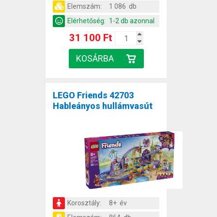
Elemszám:
1 086 db
Elérhetőség:
1-2 db azonnal
31 100 Ft
LEGO Friends 42703
Hableányos hullámvasút
Korosztály:
8+ év