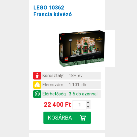
LEGO 10362
Francia kávézó
Korosztály:
18+ év
Elemszám:
1 101 db
Elérhetőség:
3-5 db azonnal
22 400 Ft