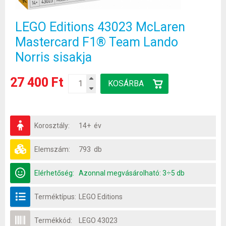
LEGO Editions 43023 McLaren
Mastercard F1® Team Lando
Norris sisakja
27 400 Ft
Korosztály:
14+ év
Elemszám:
793 db
Elérhetőség:
Azonnal megvásárolható: 3÷5 db
Terméktípus:
LEGO Editions
Termékkód:
LEGO 43023