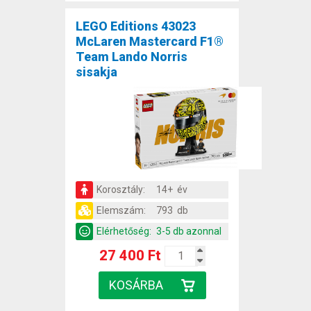
LEGO Editions 43023
McLaren Mastercard F1®
Team Lando Norris
sisakja
Korosztály:
14+ év
Elemszám:
793 db
Elérhetőség:
3-5 db azonnal
27 400 Ft