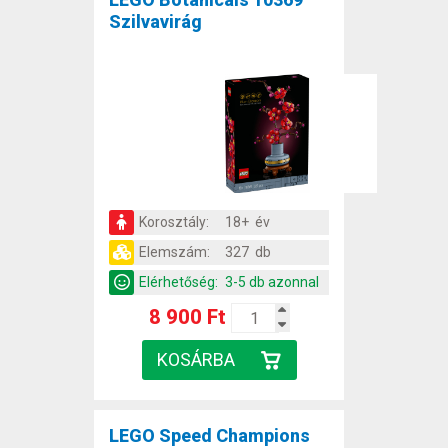
Szilvavirág
Korosztály:
18+ év
Elemszám:
327 db
Elérhetőség:
3-5 db azonnal
8 900 Ft
LEGO Speed Champions