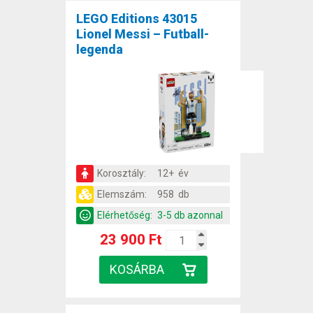
LEGO Editions 43015
Lionel Messi – Futball-
legenda
Korosztály:
12+ év
Elemszám:
958 db
Elérhetőség:
3-5 db azonnal
23 900 Ft