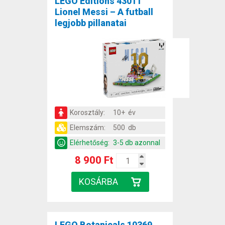
LEGO Editions 43011
Lionel Messi – A futball
legjobb pillanatai
Korosztály:
10+ év
Elemszám:
500 db
Elérhetőség:
3-5 db azonnal
8 900 Ft
LEGO Botanicals 10369