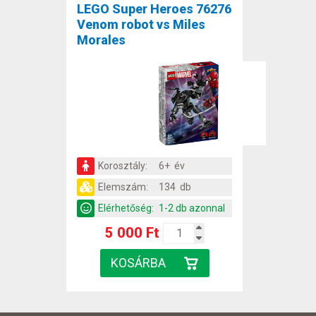
LEGO Super Heroes 76276
Venom robot vs Miles
Morales
Korosztály:
6+ év
Elemszám:
134 db
Elérhetőség:
1-2 db azonnal
5 000 Ft