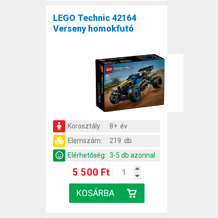
LEGO Technic 42164
Verseny homokfutó
Korosztály:
8+ év
Elemszám:
219 db
Elérhetőség:
3-5 db azonnal
5 500 Ft