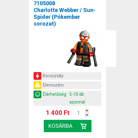
7105008
Charlotte Webber / Sun-
Spider (Pókember
sorozat)
Korosztály:
Elemszám:
Elérhetőség:
5-10 db
azonnal
1 400 Ft