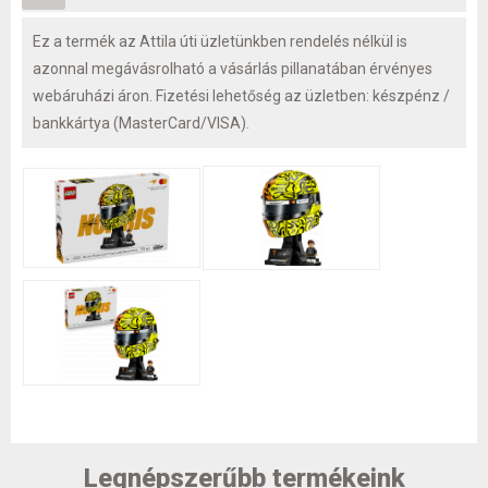
Ez a termék az Attila úti üzletünkben rendelés nélkül is
azonnal megávásrolható a vásárlás pillanatában érvényes
webáruházi áron. Fizetési lehetőség az üzletben: készpénz /
bankkártya (MasterCard/VISA).
Legnépszerűbb termékeink