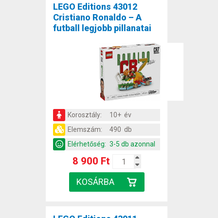
LEGO Editions 43012
Cristiano Ronaldo – A
futball legjobb pillanatai
Korosztály:
10+ év
Elemszám:
490 db
Elérhetőség:
3-5 db azonnal
8 900 Ft