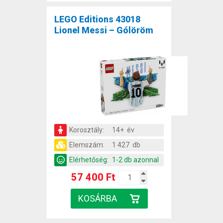
LEGO Editions 43018
Lionel Messi – Gólöröm
Korosztály:
14+ év
Elemszám:
1 427 db
Elérhetőség:
1-2 db azonnal
57 400 Ft