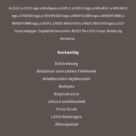
A LEGO, a LEGO logó, a Minifigure, a DUPLO, a DUPLO logó, a NINJAGO, a NINJAGO
logó, a FRIENDS logó, a HIDDEN SIDE logó, a MINIFIGURES logó, a MINDSTORMS, a
MINDSTORMS logó, a VIDIYO, a NEXO KNIGHTS és a NEXO KNIGHTS logó a LEGO
Group védjegyei. Engedéllyel használva. ©2023 The LEGO Group. Minden jog
fenntartva.
Kockavilág
Elérhetőség
Általános szerződési feltételek
Adatkezelési tájékoztató
Belépés
Regisztráció
Jelszó emlékeztető
Friss hírek
LEGO Katalógus
Állásajánlat