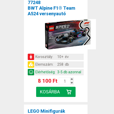
77248
BWT Alpine F1® Team
A524 versenyautó
Korosztály:
10+ év
Elemszám:
258 db
Elérhetőség:
3-5 db azonnal
8 100 Ft
LEGO Minifigurák