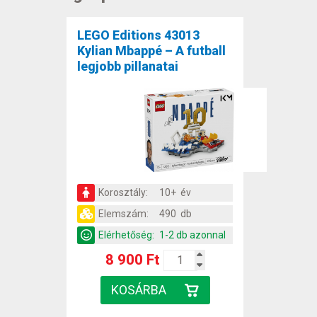
LEGO Editions 43013
Kylian Mbappé – A futball
legjobb pillanatai
Korosztály:
10+ év
Elemszám:
490 db
Elérhetőség:
1-2 db azonnal
8 900 Ft