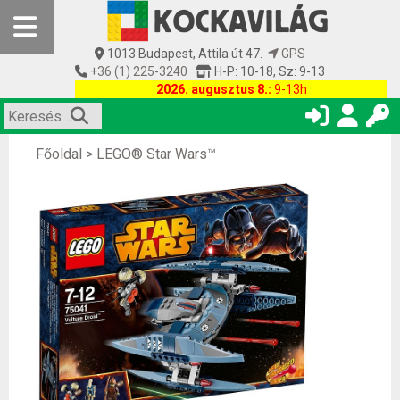
1013 Budapest, Attila út 47.
GPS
+36 (1) 225-3240
H-P: 10-18, Sz: 9-13
2026. augusztus 8.:
9-13h
Főoldal
>
LEGO® Star Wars™