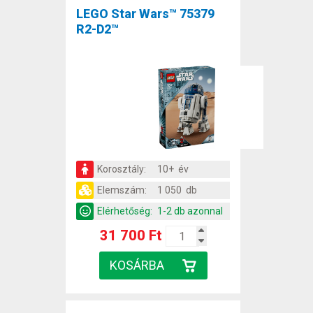
LEGO Star Wars™ 75379
R2-D2™
Korosztály:
10+ év
Elemszám:
1 050 db
Elérhetőség:
1-2 db azonnal
31 700 Ft