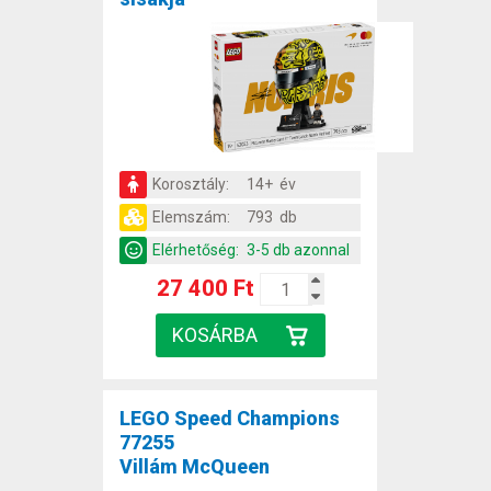
Korosztály:
14+ év
Elemszám:
793 db
Elérhetőség:
3-5 db azonnal
27 400 Ft
LEGO Speed Champions
77255
Villám McQueen