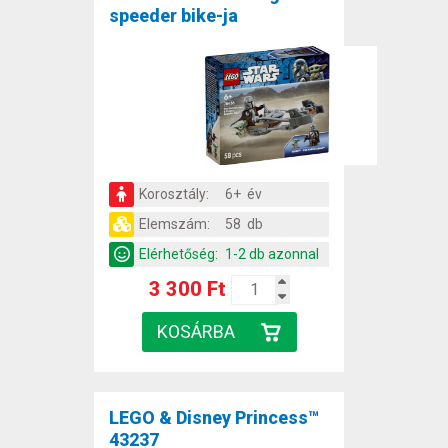
speeder bike-ja
Korosztály:
6+ év
Elemszám:
58 db
Elérhetőség:
1-2 db azonnal
3 300 Ft
LEGO & Disney Princess™
43237