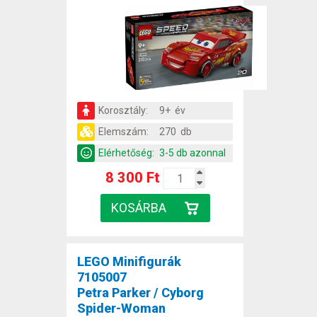
Korosztály:
9+ év
Elemszám:
270 db
Elérhetőség:
3-5 db azonnal
8 300 Ft
LEGO Minifigurák
7105007
Petra Parker / Cyborg
Spider-Woman