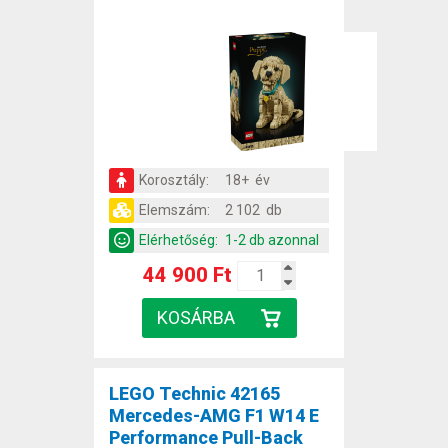
Korosztály:
18+ év
Elemszám:
2 102 db
Elérhetőség:
1-2 db azonnal
44 900 Ft
LEGO Technic 42165
Mercedes-AMG F1 W14 E
Performance Pull-Back