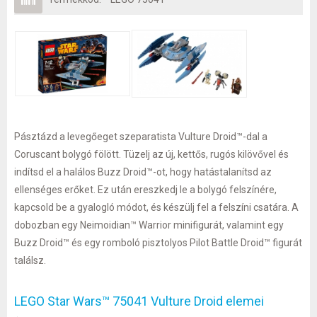
Pásztázd a levegőeget szeparatista Vulture Droid™-dal a
Coruscant bolygó fölött. Tüzelj az új, kettős, rugós kilövővel és
indítsd el a halálos Buzz Droid™-ot, hogy hatástalanítsd az
ellenséges erőket. Ez után ereszkedj le a bolygó felszínére,
kapcsold be a gyalogló módot, és készülj fel a felszíni csatára. A
dobozban egy Neimoidian™ Warrior minifigurát, valamint egy
Buzz Droid™ és egy romboló pisztolyos Pilot Battle Droid™ figurát
találsz.
LEGO Star Wars™ 75041 Vulture Droid elemei