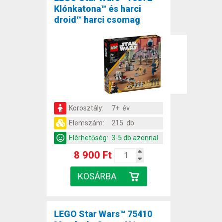
Klónkatona™ és harci
droid™ harci csomag
Korosztály:
7+ év
Elemszám:
215 db
Elérhetőség:
3-5 db azonnal
8 900 Ft
LEGO Star Wars™ 75410