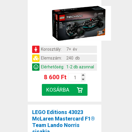
Korosztály:
7+ év
Elemszám:
240 db
Elérhetőség:
1-2 db azonnal
8 600 Ft
LEGO Editions 43023
McLaren Mastercard F1®
Team Lando Norris
sisakja