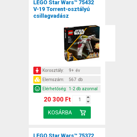
LEGO Star Wars™ 75432
V-19 Torrent-osztályú
csillagvadász
Korosztály:
9+ év
Elemszám:
567 db
Elérhetőség:
1-2 db azonnal
20 300 Ft
LEGO Star Wars™ 75372