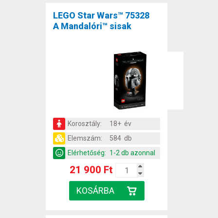
LEGO Star Wars™ 75328
A Mandalóri™ sisak
Korosztály:
18+ év
Elemszám:
584 db
Elérhetőség:
1-2 db azonnal
21 900 Ft