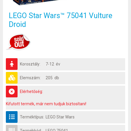
LEGO Star Wars™ 75041 Vulture
Droid
Korosztály:
7-12 év
Elemszám:
205 db
Elérhetőség:
Kifutott termék, már nem tudjuk biztosítani!
Terméktípus:
LEGO Star Wars
Termékkód:
LEGO 75041