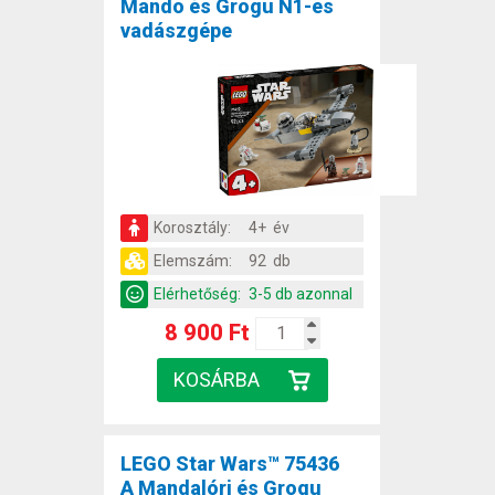
Mando és Grogu N1-es
vadászgépe
Korosztály:
4+ év
Elemszám:
92 db
Elérhetőség:
3-5 db azonnal
8 900 Ft
LEGO Star Wars™ 75436
A Mandalóri és Grogu