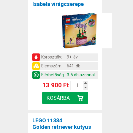
Isabela virágcserepe
Korosztály:
9+ év
Elemszám:
641 db
Elérhetőség:
3-5 db azonnal
13 900 Ft
LEGO 11384
Golden retriever kutyus