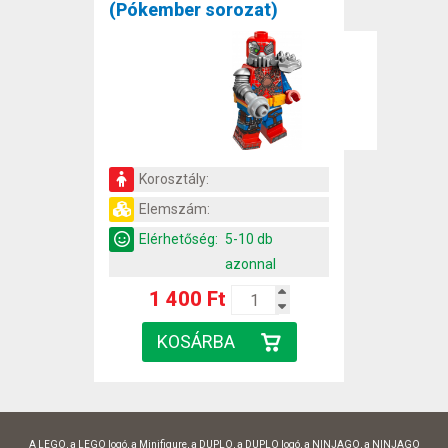
(Pókember sorozat)
Korosztály:
Elemszám:
Elérhetőség:
5-10 db
azonnal
1 400 Ft
A LEGO, a LEGO logó, a Minifigure, a DUPLO, a DUPLO logó, a NINJAGO, a NINJAGO