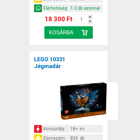
Elérhetőség:
1-2 db azonnal
18 300 Ft
LEGO 10331
Jégmadár
Korosztály:
18+ év
Elemszám:
834 db