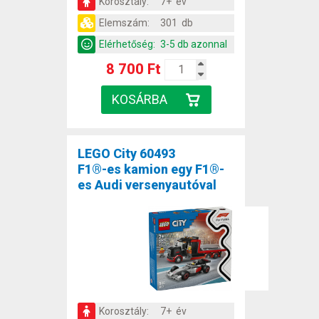
Korosztály:
7+ év
Elemszám:
301 db
Elérhetőség:
3-5 db azonnal
8 700 Ft
LEGO City 60493
F1®-es kamion egy F1®-
es Audi versenyautóval
Korosztály:
7+ év