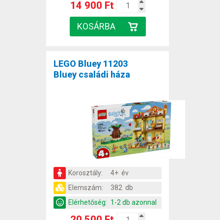
14 900 Ft
LEGO Bluey 11203
Bluey családi háza
Korosztály:
4+ év
Elemszám:
382 db
Elérhetőség:
1-2 db azonnal
20 500 Ft