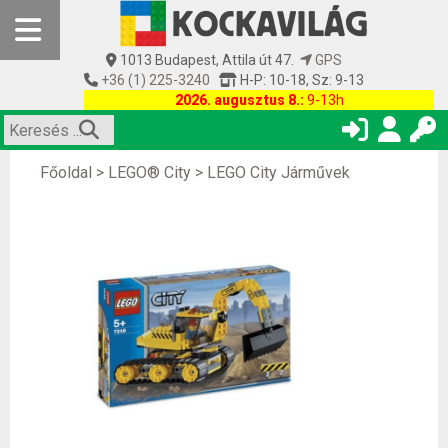
1013 Budapest, Attila út 47.
GPS
+36 (1) 225-3240
H-P: 10-18, Sz: 9-13
2026. augusztus 8.:
9-13h
Főoldal
>
LEGO® City
>
LEGO City Járművek