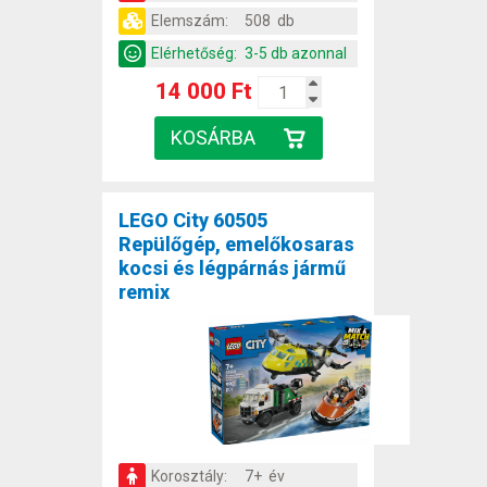
Elemszám:
508 db
Elérhetőség:
3-5 db azonnal
14 000 Ft
LEGO City 60505
Repülőgép, emelőkosaras
kocsi és légpárnás jármű
remix
Korosztály:
7+ év