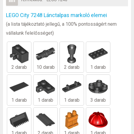
LEGO City 7248 Lánctalpas markoló elemei
(a lista tájékoztató jellegű, a 100% pontosságért nem
vállalunk felelősséget)
2 darab
10 darab
2 darab
1 darab
1 darab
1 darab
1 darab
3 darab
1 darab
2 darab
1 darab
1 darab