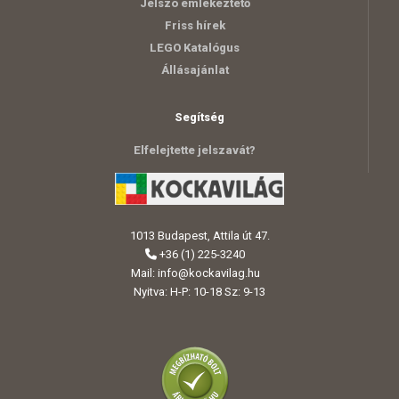
Jelszó emlékeztető
Friss hírek
LEGO Katalógus
Állásajánlat
Segítség
Elfelejtette jelszavát?
1013 Budapest, Attila út 47.
+36 (1) 225-3240
Mail:
info@kockavilag.hu
Nyitva: H-P: 10-18 Sz: 9-13