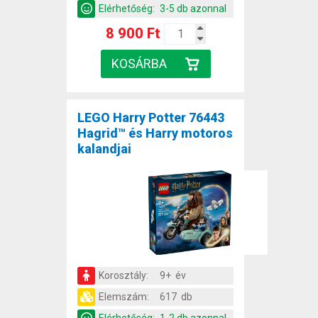
Elérhetőség:
3-5 db azonnal
8 900 Ft
LEGO Harry Potter 76443
Hagrid™ és Harry motoros
kalandjai
Korosztály:
9+ év
Elemszám:
617 db
Elérhetőség:
1-2 db azonnal