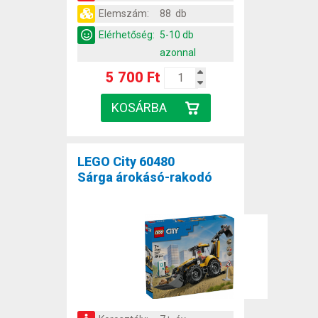
Elemszám:
88 db
Elérhetőség:
5-10 db
azonnal
5 700 Ft
LEGO City 60480
Sárga árokásó-rakodó