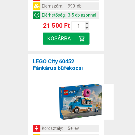
Elemszám:
990 db
Elérhetőség:
3-5 db azonnal
21 500 Ft
LEGO City 60452
Fánkárus büfékocsi
Korosztály:
5+ év