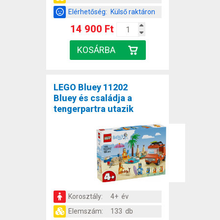
Elérhetőség:
Külső raktáron
14 900 Ft
LEGO Bluey 11202
Bluey és családja a
tengerpartra utazik
Korosztály:
4+ év
Elemszám:
133 db