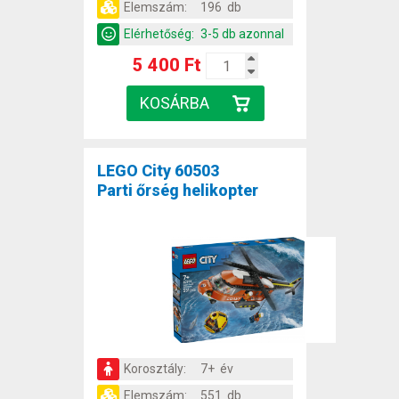
Elemszám:
196 db
Elérhetőség:
3-5 db azonnal
5 400 Ft
LEGO City 60503
Parti őrség helikopter
Korosztály:
7+ év
Elemszám:
551 db