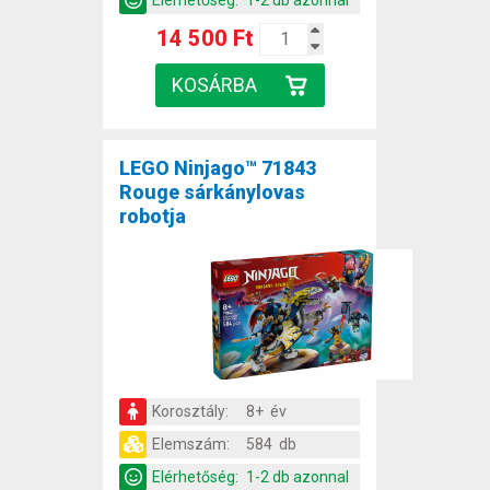
14 500 Ft
LEGO Ninjago™ 71843
Rouge sárkánylovas
robotja
Korosztály:
8+ év
Elemszám:
584 db
Elérhetőség:
1-2 db azonnal