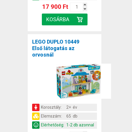
17 900 Ft
LEGO DUPLO 10449
Első látogatás az
orvosnál
Korosztály:
2+ év
Elemszám:
65 db
Elérhetőség:
1-2 db azonnal