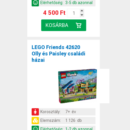
Elérhetőség:
3-5 db azonnal
4 500 Ft
LEGO Friends 42620
Olly és Paisley családi
házai
Korosztály:
7+ év
Elemszám:
1 126 db
Elérhetőség:
1-2 db azonnal