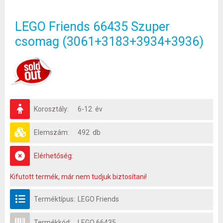
LEGO Friends 66435 Szuper
csomag (3061+3183+3934+3936)
Korosztály:
6-12 év
Elemszám:
492 db
Elérhetőség:
Kifutott termék, már nem tudjuk biztosítani!
Terméktípus:
LEGO Friends
Termékkód:
LEGO 66435