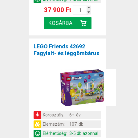
37 900 Ft
LEGO Friends 42692
Fagylalt- és léggömbárus
Korosztály:
6+ év
Elemszám:
107 db
Elérhetőség:
3-5 db azonnal