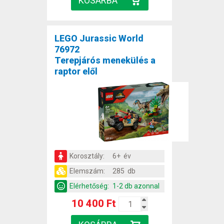
LEGO Jurassic World
76972
Terepjárós menekülés a
raptor elől
Korosztály:
6+ év
Elemszám:
285 db
Elérhetőség:
1-2 db azonnal
10 400 Ft