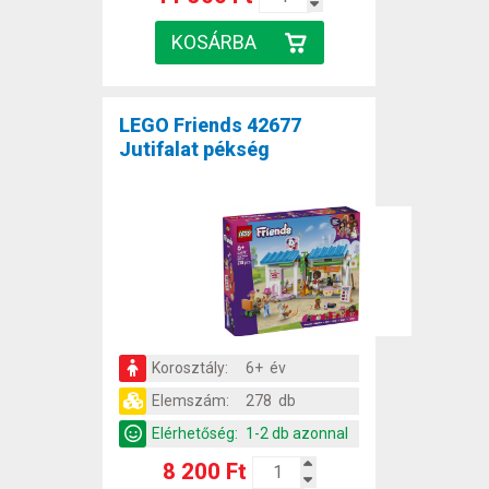
LEGO Friends 42677
Jutifalat pékség
Korosztály:
6+ év
Elemszám:
278 db
Elérhetőség:
1-2 db azonnal
8 200 Ft