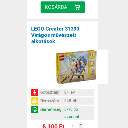
LEGO Creator 31390
Virágos művészeti
alkotások
Korosztály:
8+ év
Elemszám:
348 db
Elérhetőség:
5-10 db
azonnal
8 100 Ft