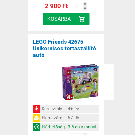
2 900 Ft
LEGO Friends 42675
Unikornisos tortaszállító
autó
Korosztály:
4+ év
Elemszám:
67 db
Elérhetőség:
3-5 db azonnal