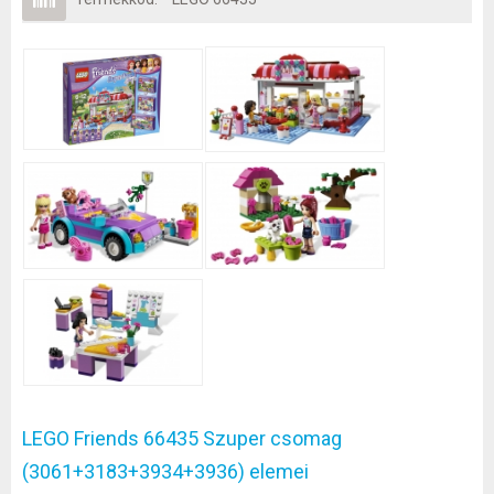
LEGO Friends 66435 Szuper csomag
(3061+3183+3934+3936) elemei