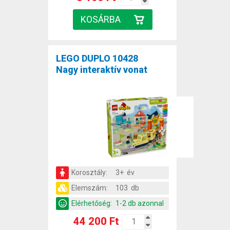
LEGO DUPLO 10428
Nagy interaktív vonat
Korosztály:
3+ év
Elemszám:
103 db
Elérhetőség:
1-2 db azonnal
44 200 Ft