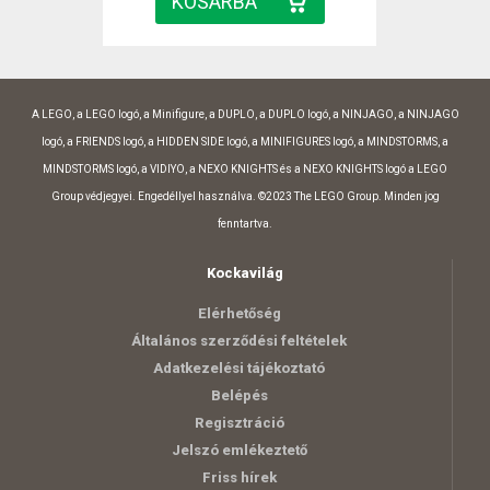
A LEGO, a LEGO logó, a Minifigure, a DUPLO, a DUPLO logó, a NINJAGO, a NINJAGO
logó, a FRIENDS logó, a HIDDEN SIDE logó, a MINIFIGURES logó, a MINDSTORMS, a
MINDSTORMS logó, a VIDIYO, a NEXO KNIGHTS és a NEXO KNIGHTS logó a LEGO
Group védjegyei. Engedéllyel használva. ©2023 The LEGO Group. Minden jog
fenntartva.
Kockavilág
Elérhetőség
Általános szerződési feltételek
Adatkezelési tájékoztató
Belépés
Regisztráció
Jelszó emlékeztető
Friss hírek