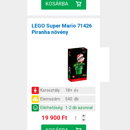
LEGO Super Mario 71426
Piranha növény
Korosztály:
18+ év
Elemszám:
540 db
Elérhetőség:
1-2 db azonnal
19 900 Ft