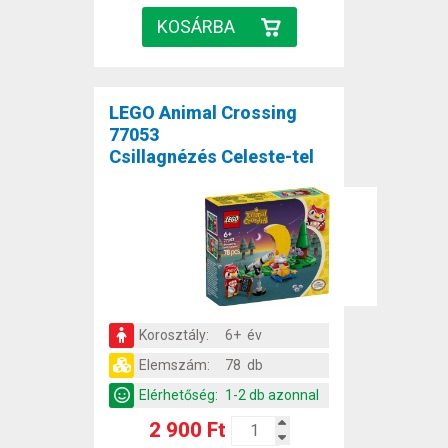
LEGO Animal Crossing
77053
Csillagnézés Celeste-tel
Korosztály:
6+ év
Elemszám:
78 db
Elérhetőség:
1-2 db azonnal
2 900 Ft