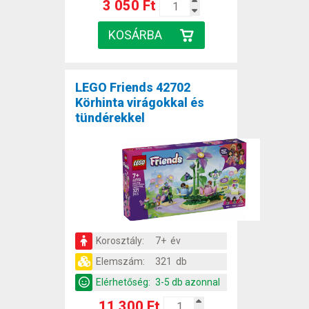
3 050 Ft
LEGO Friends 42702
Körhinta virágokkal és
tündérekkel
Korosztály:
7+ év
Elemszám:
321 db
Elérhetőség:
3-5 db azonnal
11 300 Ft