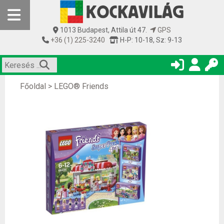
1013 Budapest, Attila út 47.
GPS
+36 (1) 225-3240
H-P: 10-18, Sz: 9-13
Főoldal
>
LEGO® Friends