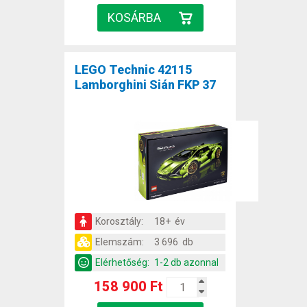
LEGO Technic 42115
Lamborghini Sián FKP 37
Korosztály:
18+ év
Elemszám:
3 696 db
Elérhetőség:
1-2 db azonnal
158 900 Ft