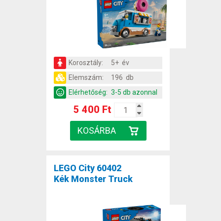
Korosztály:
5+ év
Elemszám:
196 db
Elérhetőség:
3-5 db azonnal
5 400 Ft
LEGO City 60402
Kék Monster Truck