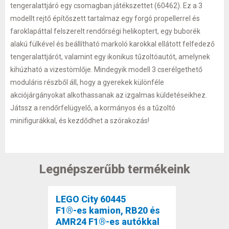
tengeralattjáró egy csomagban játékszettet (60462). Ez a 3
modellt rejtő építőszett tartalmaz egy forgó propellerrel és
faroklapáttal felszerelt rendőrségi helikoptert, egy buborék
alakú fülkével és beállítható markoló karokkal ellátott felfedező
tengeralattjárót, valamint egy ikonikus tűzoltóautót, amelynek
kihúzható a vizestömlője. Mindegyik modell 3 cserélgethető
moduláris részből áll, hogy a gyerekek különféle
akciójárgányokat alkothassanak az izgalmas küldetéseikhez.
Játssz a rendőrfelügyelő, a kormányos és a tűzoltó
minifigurákkal, és kezdődhet a szórakozás!
Legnépszerűbb termékeink
LEGO City 60445
F1®-es kamion, RB20 és
AMR24 F1®-es autókkal