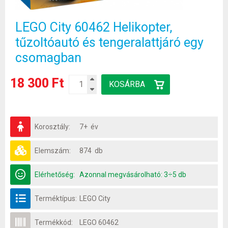
LEGO City 60462 Helikopter,
tűzoltóautó és tengeralattjáró egy
csomagban
18 300 Ft
Korosztály:
7+ év
Elemszám:
874 db
Elérhetőség:
Azonnal megvásárolható: 3÷5 db
Terméktípus:
LEGO City
Termékkód:
LEGO 60462