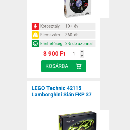
Korosztály:
10+ év
Elemszám:
360 db
Elérhetőség:
3-5 db azonnal
8 900 Ft
LEGO Technic 42115
Lamborghini Sián FKP 37