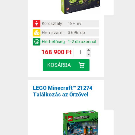
Korosztály:
18+ év
Elemszám:
3 696 db
Elérhetőség:
1-2 db azonnal
168 900 Ft
LEGO Minecraft™ 21274
Találkozás az Őrzővel