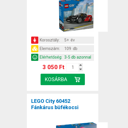
Korosztály:
5+ év
Elemszám:
109 db
Elérhetőség:
3-5 db azonnal
3 050 Ft
LEGO City 60452
Fánkárus büfékocsi