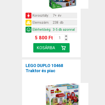
Korosztály:
7+ év
Elemszám:
238 db
Elérhetőség:
3-5 db azonnal
5 800 Ft
LEGO DUPLO 10468
Traktor és piac