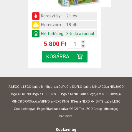
Korosztály:
2+ év
Elemszám:
18 db
Elérhetőség:
3-5 db azonnal
5 800 Ft
A LEGO, a LEGO logó, a Minifigure, a DUPLO, a DUPLO logó, a NINJAGO, a NINJAGO
logó, a FRIENDS logó, a HIDDEN SIDE logó, a MINIFIGURES logó, a MINDSTORMS, a
MINDSTORMS logó, a VIDIYO, a NEXO KNIGHTS és a NEXO KNIGHTS logó a LEGO
Group védjegyei. Engedéllyel használva. ©2023 The LEGO Group. Minden jog
fenntartva.
Kockavilág