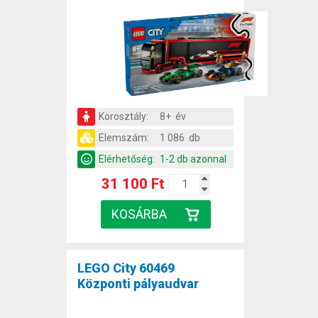
Korosztály:
8+ év
Elemszám:
1 086 db
Elérhetőség:
1-2 db azonnal
31 100 Ft
LEGO City 60469
Központi pályaudvar