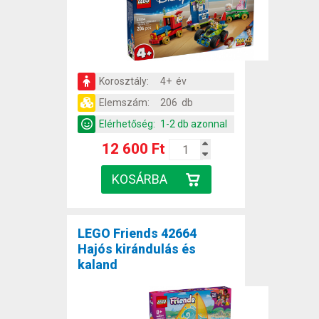
Korosztály:
4+ év
Elemszám:
206 db
Elérhetőség:
1-2 db azonnal
12 600 Ft
LEGO Friends 42664
Hajós kirándulás és
kaland