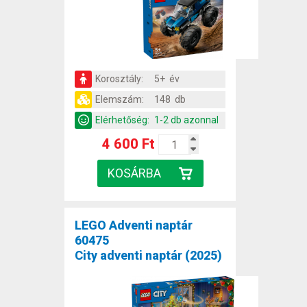
Korosztály:
5+ év
Elemszám:
148 db
Elérhetőség:
1-2 db azonnal
4 600 Ft
LEGO Adventi naptár
60475
City adventi naptár (2025)