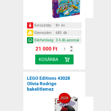
Korosztály:
8+ év
Elemszám:
685 db
Elérhetőség:
3-5 db azonnal
21 000 Ft
LEGO Editions 43028
Olivia Rodrigo
bakelitlemez
2026