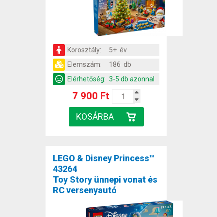
Korosztály:
5+ év
Elemszám:
186 db
Elérhetőség:
3-5 db azonnal
7 900 Ft
LEGO & Disney Princess™
43264
Toy Story ünnepi vonat és
RC versenyautó