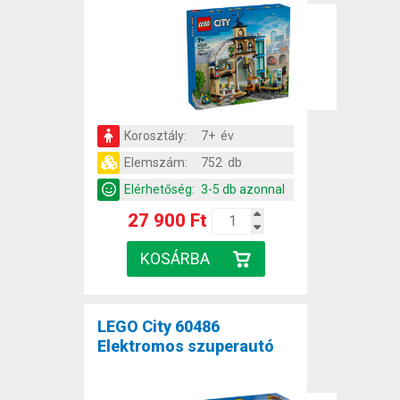
Korosztály:
7+ év
Elemszám:
752 db
Elérhetőség:
3-5 db azonnal
27 900 Ft
LEGO City 60486
Elektromos szuperautó