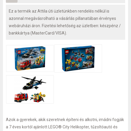
Ez a termék az Attila úti üzletünkben rendelés nélkül is
azonnal megávásrolható a vásárlás pillanatában érvényes
webáruházi áron. Fizetési lehetőség az üzletben: készpénz /
bankkártya (MasterCard/VISA).
Azok a gyerekek, akik szeretnek építeni és alkotni, imádni fogják
a 7 éves kortól ajánlott LEGO® City Helikopter, tűzoltóautó és