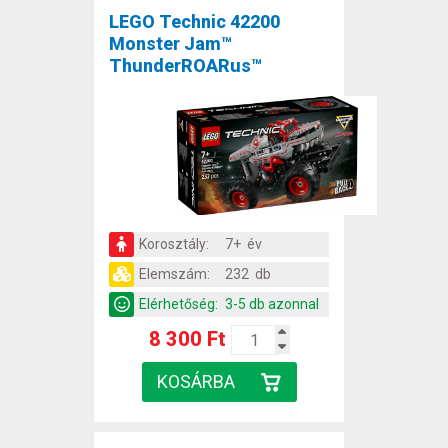
LEGO Technic 42200
Monster Jam™
ThunderROARus™
Korosztály:
7+ év
Elemszám:
232 db
Elérhetőség:
3-5 db azonnal
8 300 Ft