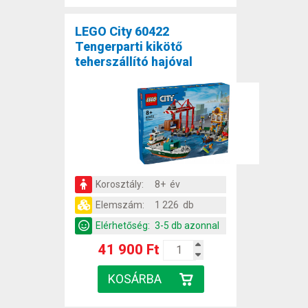
LEGO City 60422
Tengerparti kikötő
teherszállító hajóval
Korosztály:
8+ év
Elemszám:
1 226 db
Elérhetőség:
3-5 db azonnal
41 900 Ft