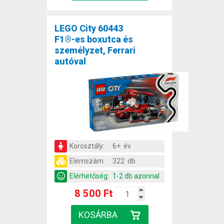
LEGO City 60443
F1®-es boxutca és
személyzet, Ferrari
autóval
Korosztály:
6+ év
Elemszám:
322 db
Elérhetőség:
1-2 db azonnal
8 500 Ft