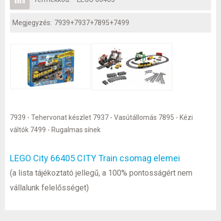
Megjegyzés:
7939+7937+7895+7499
7939 - Tehervonat készlet 7937 - Vasútállomás 7895 - Kézi
váltók 7499 - Rugalmas sínek
LEGO City 66405 CITY Train csomag elemei
(a lista tájékoztató jellegű, a 100% pontosságért nem
vállalunk felelősséget)