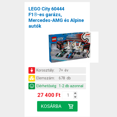
LEGO City 60444
F1®-es garázs,
Mercedes-AMG és Alpine
autók
Korosztály:
7+ év
Elemszám:
678 db
Elérhetőség:
1-2 db azonnal
27 400 Ft