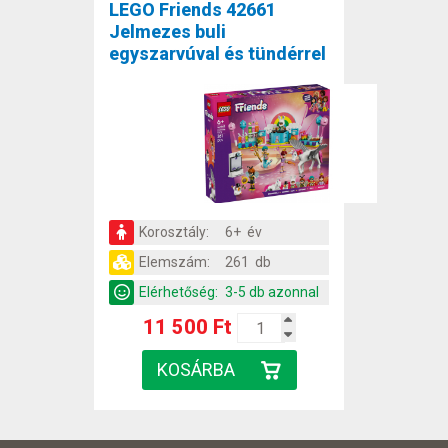
LEGO Friends 42661
Jelmezes buli
egyszarvúval és tündérrel
Korosztály:
6+ év
Elemszám:
261 db
Elérhetőség:
3-5 db azonnal
11 500 Ft