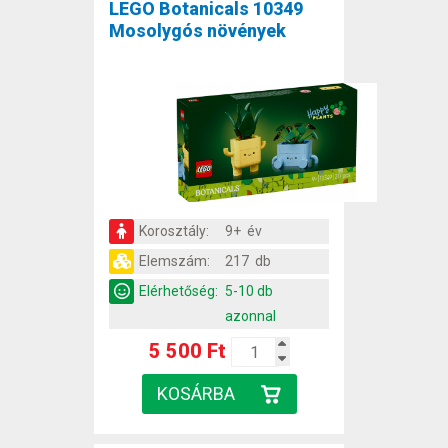
LEGO Botanicals 10349
Mosolygós növények
Korosztály:
9+ év
Elemszám:
217 db
Elérhetőség:
5-10 db
azonnal
5 500 Ft