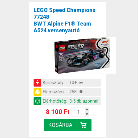
LEGO Speed Champions
77248
BWT Alpine F1® Team
A524 versenyautó
Korosztály:
10+ év
Elemszám:
258 db
Elérhetőség:
3-5 db azonnal
8 100 Ft