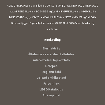
A LEGO, a LEGO logó, a Minifigure, a DUPLO, a DUPLO logó, a NINJAGO, a NINJAGO
logó, a FRIENDS logó, a HIDDEN SIDE logó, a MINIFIGURES logó, a MINDSTORMS, a
MINDSTORMS logó, a VIDIYO, a NEXO KNIGHTS és a NEXO KNIGHTS logó a LEGO
Group védjegyei. Engedéllyel használva. ©2023 The LEGO Group. Minden jog
fenntartva.
Kockavilág
Elérhetőség
Általános szerződési feltételek
Adatkezelési tájékoztató
Belépés
Regisztráció
Jelszó emlékeztető
Friss hírek
LEGO Katalógus
Állásajánlat