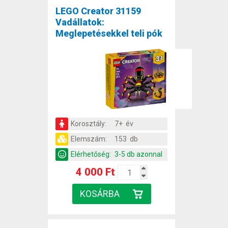
LEGO Creator 31159
Vadállatok:
Meglepetésekkel teli pók
Korosztály:
7+ év
Elemszám:
153 db
Elérhetőség:
3-5 db azonnal
4 000 Ft