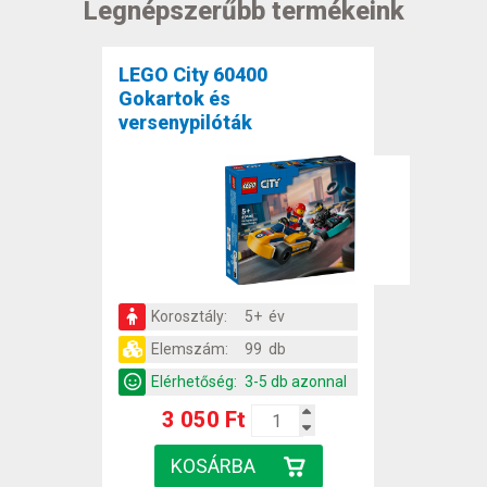
Legnépszerűbb termékeink
LEGO City 60400
Gokartok és
versenypilóták
Korosztály:
5+ év
Elemszám:
99 db
Elérhetőség:
3-5 db azonnal
3 050 Ft