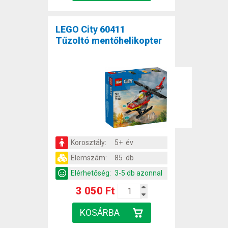
LEGO City 60411
Tűzoltó mentőhelikopter
Korosztály:
5+ év
Elemszám:
85 db
Elérhetőség:
3-5 db azonnal
3 050 Ft