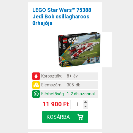
LEGO Star Wars™ 75388
Jedi Bob csillagharcos
űrhajója
Korosztály:
8+ év
Elemszám:
305 db
Elérhetőség:
1-2 db azonnal
11 900 Ft