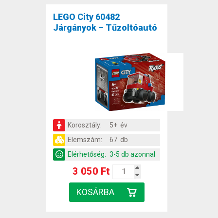
LEGO City 60482
Járgányok – Tűzoltóautó
Korosztály:
5+ év
Elemszám:
67 db
Elérhetőség:
3-5 db azonnal
3 050 Ft