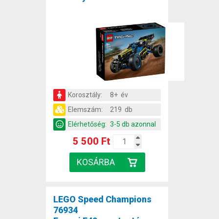
Korosztály:
8+ év
Elemszám:
219 db
Elérhetőség:
3-5 db azonnal
5 500 Ft
LEGO Speed Champions
76934