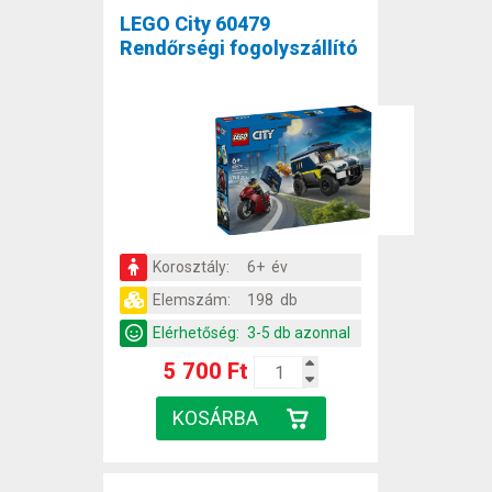
LEGO City 60479
Rendőrségi fogolyszállító
Korosztály:
6+ év
Elemszám:
198 db
Elérhetőség:
3-5 db azonnal
5 700 Ft