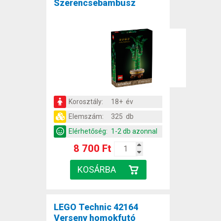
Szerencsebambusz
Korosztály:
18+ év
Elemszám:
325 db
Elérhetőség:
1-2 db azonnal
8 700 Ft
LEGO Technic 42164
Verseny homokfutó