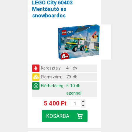
LEGO City 60403
Mentőautó és
snowboardos
Korosztály:
4+ év
Elemszám:
79 db
Elérhetőség:
5-10 db
azonnal
5 400 Ft