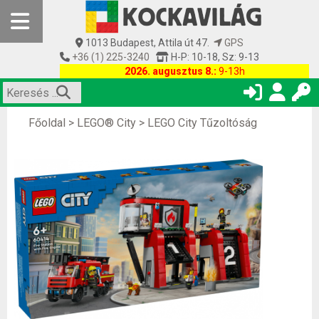
1013 Budapest, Attila út 47.
GPS
+36 (1) 225-3240
H-P: 10-18, Sz: 9-13
2026. augusztus 8.:
9-13h
Főoldal
>
LEGO® City
>
LEGO City Tűzoltóság