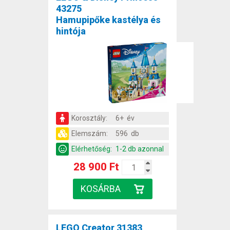
43275
Hamupipőke kastélya és
hintója
Korosztály:
6+ év
Elemszám:
596 db
Elérhetőség:
1-2 db azonnal
28 900 Ft
LEGO Creator 31383