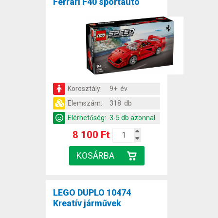
Ferrari F40 sportautó
Korosztály:
9+ év
Elemszám:
318 db
Elérhetőség:
3-5 db azonnal
8 100 Ft
LEGO DUPLO 10474
Kreatív járművek