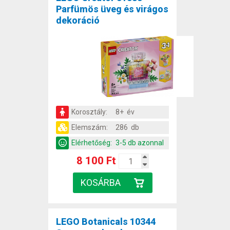
Parfümös üveg és virágos
dekoráció
Korosztály:
8+ év
Elemszám:
286 db
Elérhetőség:
3-5 db azonnal
8 100 Ft
LEGO Botanicals 10344