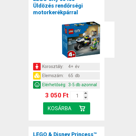
Üldözés rendőrségi
motorkerékpárral
Korosztály:
4+ év
Elemszám:
65 db
Elérhetőség:
3-5 db azonnal
3 050 Ft
LEGO & Disney Princess™