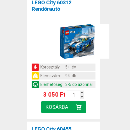
LEGO City 60312
Rendőrautó
Korosztály:
5+ év
Elemszám:
94 db
Elérhetőség:
3-5 db azonnal
3 050 Ft
LEGO City 60455