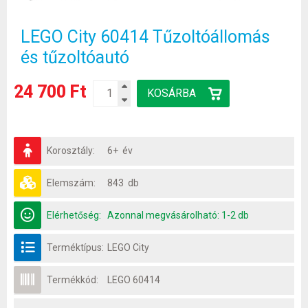
LEGO City 60414 Tűzoltóállomás
és tűzoltóautó
24 700 Ft
Korosztály:
6+ év
Elemszám:
843 db
Elérhetőség:
Azonnal megvásárolható: 1-2 db
Terméktípus:
LEGO City
Termékkód:
LEGO 60414