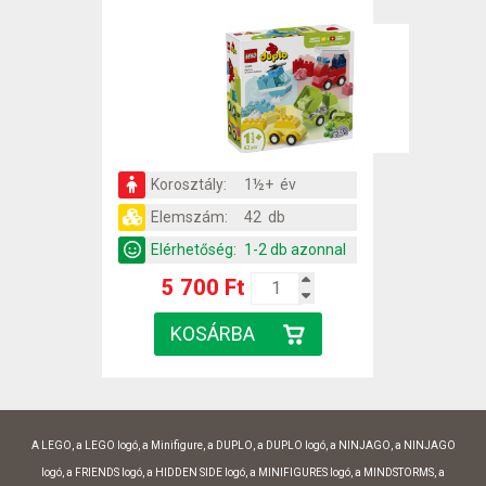
Korosztály:
1½+ év
Elemszám:
42 db
Elérhetőség:
1-2 db azonnal
5 700 Ft
A LEGO, a LEGO logó, a Minifigure, a DUPLO, a DUPLO logó, a NINJAGO, a NINJAGO
logó, a FRIENDS logó, a HIDDEN SIDE logó, a MINIFIGURES logó, a MINDSTORMS, a