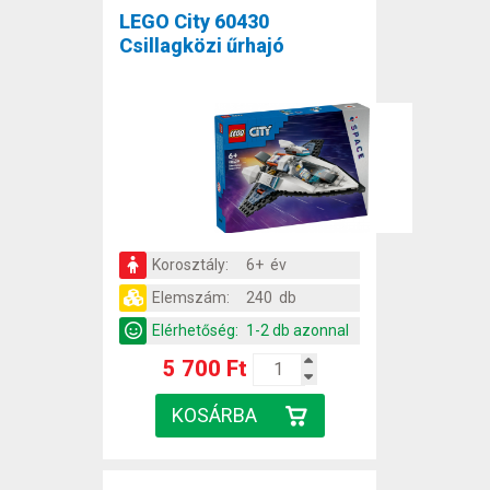
LEGO City 60430
Csillagközi űrhajó
Korosztály:
6+ év
Elemszám:
240 db
Elérhetőség:
1-2 db azonnal
5 700 Ft