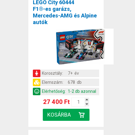
LEGO City 60444
F1®-es garázs,
Mercedes-AMG és Alpine
autók
Korosztály:
7+ év
Elemszám:
678 db
Elérhetőség:
1-2 db azonnal
27 400 Ft