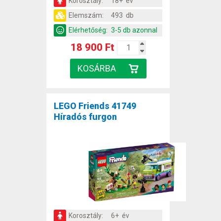
Korosztály:
18+ év
Elemszám:
493 db
Elérhetőség:
3-5 db azonnal
18 900 Ft
LEGO Friends 41749
Híradós furgon
Korosztály:
6+ év