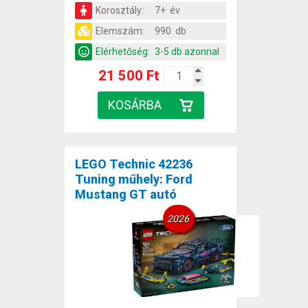
Korosztály:
7+ év
Elemszám:
990 db
Elérhetőség:
3-5 db azonnal
21 500 Ft
LEGO Technic 42236
Tuning műhely: Ford
Mustang GT autó
2026