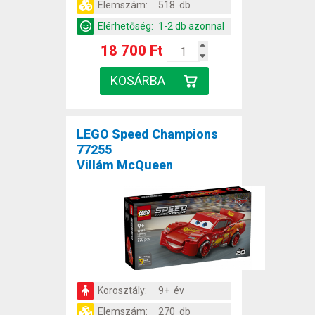
Elemszám:
518 db
Elérhetőség:
1-2 db azonnal
18 700 Ft
LEGO Speed Champions
77255
Villám McQueen
Korosztály:
9+ év
Elemszám:
270 db