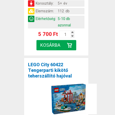
Korosztály:
5+ év
Elemszám:
112 db
Elérhetőség:
5-10 db
azonnal
5 700 Ft
LEGO City 60422
Tengerparti kikötő
teherszállító hajóval