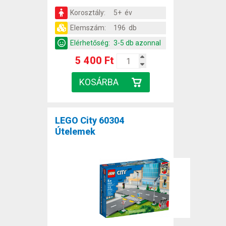
Korosztály:
5+ év
Elemszám:
196 db
Elérhetőség:
3-5 db azonnal
5 400 Ft
LEGO City 60304
Útelemek