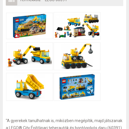
"A gyerekek tanulhatnak is, miközben megépítik, majd játszanak
a LEGO® City Építőipari teherautók és bontógolyós daru (60391)