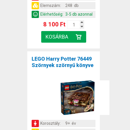
Elemszám:
248 db
Elérhetőség:
3-5 db azonnal
8 100 Ft
LEGO Harry Potter 76449
Szörnyek szörnyű könyve
Korosztály:
9+ év