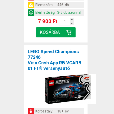
Elemszám:
446 db
Elérhetőség:
3-5 db azonnal
7 900 Ft
LEGO Speed Champions
77246
Visa Cash App RB VCARB
01 F1® versenyautó
Korosztály:
18+ év