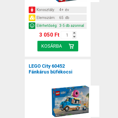
Korosztály:
4+ év
Elemszám:
65 db
Elérhetőség:
3-5 db azonnal
3 050 Ft
LEGO City 60452
Fánkárus büfékocsi