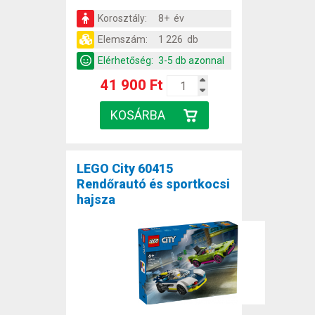
Korosztály:
8+ év
Elemszám:
1 226 db
Elérhetőség:
3-5 db azonnal
41 900 Ft
LEGO City 60415
Rendőrautó és sportkocsi
hajsza