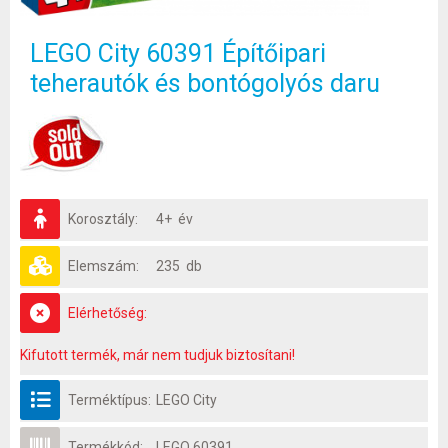
LEGO City 60391 Építőipari
teherautók és bontógolyós daru
Korosztály:
4+ év
Elemszám:
235 db
Elérhetőség:
Kifutott termék, már nem tudjuk biztosítani!
Terméktípus:
LEGO City
Termékkód:
LEGO 60391