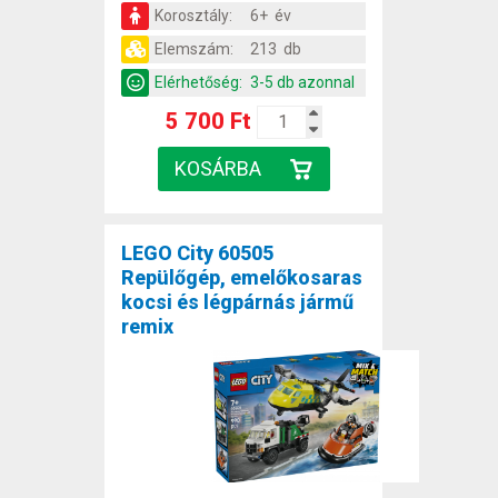
Korosztály:
6+ év
Elemszám:
213 db
Elérhetőség:
3-5 db azonnal
5 700 Ft
LEGO City 60505
Repülőgép, emelőkosaras
kocsi és légpárnás jármű
remix