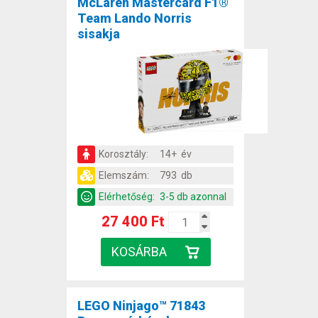
McLaren Mastercard F1®
Team Lando Norris
sisakja
Korosztály:
14+ év
Elemszám:
793 db
Elérhetőség:
3-5 db azonnal
27 400 Ft
LEGO Ninjago™ 71843