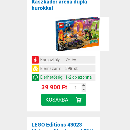
Kaszkadőr aréna dupla
hurokkal
Korosztály:
7+ év
Elemszám:
598 db
Elérhetőség:
1-2 db azonnal
39 900 Ft
LEGO Editions 43023