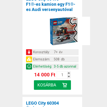
F1®-es kamion egy F1®-
es Audi versenyautóval
Korosztály:
7+ év
Elemszám:
508 db
Elérhetőség:
3-5 db azonnal
14 000 Ft
LEGO City 60304