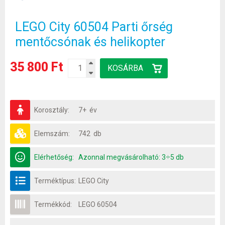
LEGO City 60504 Parti őrség
mentőcsónak és helikopter
35 800 Ft
Korosztály:
7+ év
Elemszám:
742 db
Elérhetőség:
Azonnal megvásárolható: 3÷5 db
Terméktípus:
LEGO City
Termékkód:
LEGO 60504