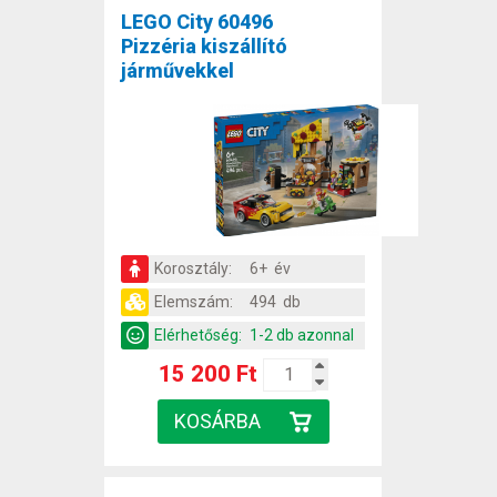
LEGO City 60496
Pizzéria kiszállító
járművekkel
Korosztály:
6+ év
Elemszám:
494 db
Elérhetőség:
1-2 db azonnal
15 200 Ft