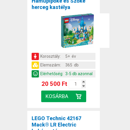
Hamupipőke és Szőke
herceg kastélya
Korosztály:
5+ év
Elemszám:
365 db
Elérhetőség:
3-5 db azonnal
20 500 Ft
LEGO Technic 42167
Mack® LR Electric