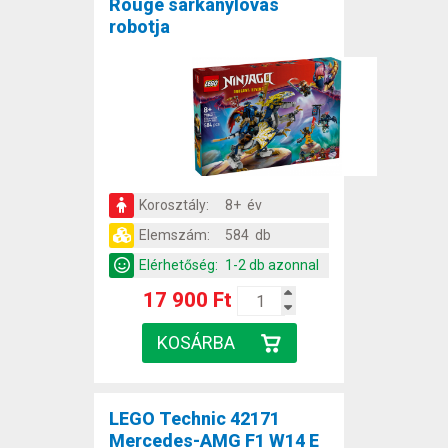
Rouge sárkánylovas
robotja
Korosztály:
8+ év
Elemszám:
584 db
Elérhetőség:
1-2 db azonnal
17 900 Ft
LEGO Technic 42171
Mercedes-AMG F1 W14 E