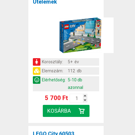
Útelemek
Korosztály:
5+ év
Elemszám:
112 db
Elérhetőség:
5-10 db
azonnal
5 700 Ft
LEGO City 60503