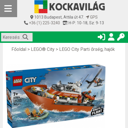
1013 Budapest, Attila út 47.
GPS
+36 (1) 225-3240
H-P: 10-18, Sz: 9-13
Főoldal
>
LEGO® City
>
LEGO City Parti őrség, hajók