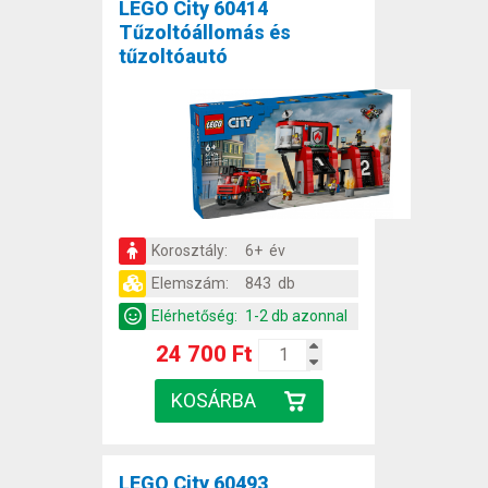
LEGO City 60414
Tűzoltóállomás és
tűzoltóautó
Korosztály:
6+ év
Elemszám:
843 db
Elérhetőség:
1-2 db azonnal
24 700 Ft
LEGO City 60493