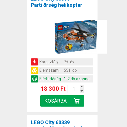
Parti őrség helikopter
Korosztály:
7+ év
Elemszám:
551 db
Elérhetőség:
1-2 db azonnal
18 300 Ft
LEGO City 60339