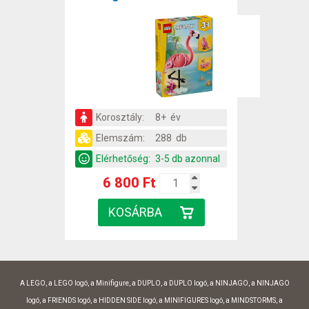
Korosztály:
8+ év
Elemszám:
288 db
Elérhetőség:
3-5 db azonnal
6 800 Ft
A LEGO, a LEGO logó, a Minifigure, a DUPLO, a DUPLO logó, a NINJAGO, a NINJAGO
logó, a FRIENDS logó, a HIDDEN SIDE logó, a MINIFIGURES logó, a MINDSTORMS, a