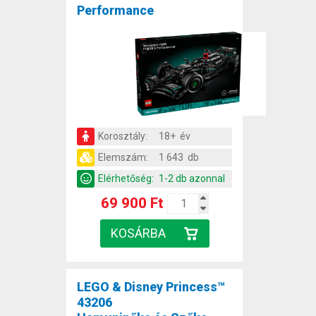
Performance
Korosztály:
18+ év
Elemszám:
1 643 db
Elérhetőség:
1-2 db azonnal
69 900 Ft
LEGO & Disney Princess™
43206