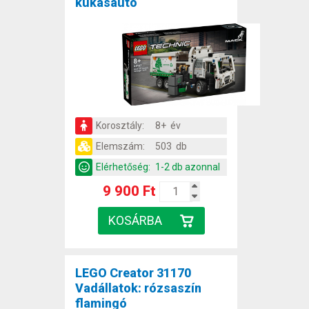
kukásautó
Korosztály:
8+ év
Elemszám:
503 db
Elérhetőség:
1-2 db azonnal
9 900 Ft
LEGO Creator 31170
Vadállatok: rózsaszín
flamingó