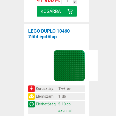
41 900 Ft
LEGO DUPLO 10460
Zöld építőlap
Korosztály:
1½+ év
Elemszám:
1 db
Elérhetőség:
5-10 db
azonnal