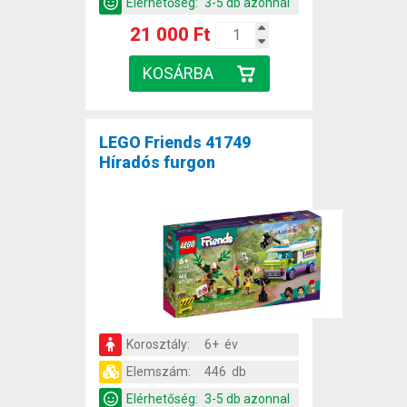
Elérhetőség:
3-5 db azonnal
21 000 Ft
LEGO Friends 41749
Híradós furgon
Korosztály:
6+ év
Elemszám:
446 db
Elérhetőség:
3-5 db azonnal