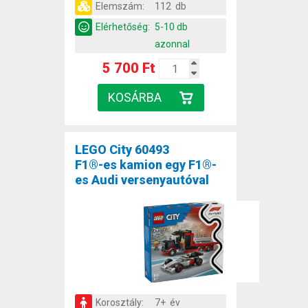
Elemszám:
112 db
Elérhetőség:
5-10 db
azonnal
5 700 Ft
LEGO City 60493
F1®-es kamion egy F1®-
es Audi versenyautóval
Korosztály:
7+ év