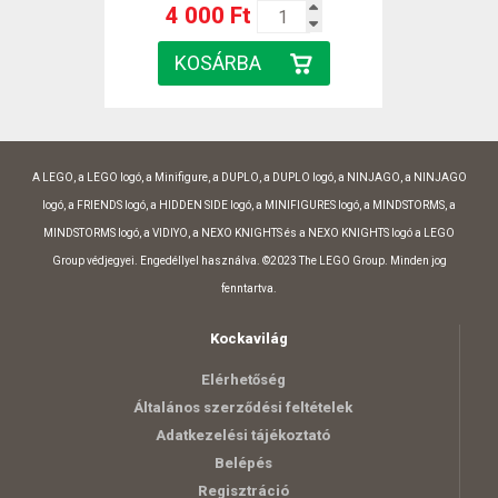
4 000 Ft
A LEGO, a LEGO logó, a Minifigure, a DUPLO, a DUPLO logó, a NINJAGO, a NINJAGO
logó, a FRIENDS logó, a HIDDEN SIDE logó, a MINIFIGURES logó, a MINDSTORMS, a
MINDSTORMS logó, a VIDIYO, a NEXO KNIGHTS és a NEXO KNIGHTS logó a LEGO
Group védjegyei. Engedéllyel használva. ©2023 The LEGO Group. Minden jog
fenntartva.
Kockavilág
Elérhetőség
Általános szerződési feltételek
Adatkezelési tájékoztató
Belépés
Regisztráció