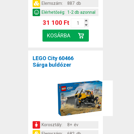
Elemszám:
887 db
Elérhetőség:
1-2 db azonnal
31 100 Ft
LEGO City 60466
Sárga buldózer
Korosztály:
8+ év
Elemszám:
682 db