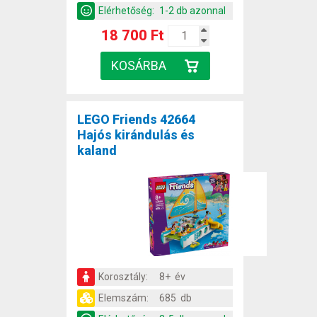
Elérhetőség:
1-2 db azonnal
18 700 Ft
LEGO Friends 42664
Hajós kirándulás és
kaland
Korosztály:
8+ év
Elemszám:
685 db