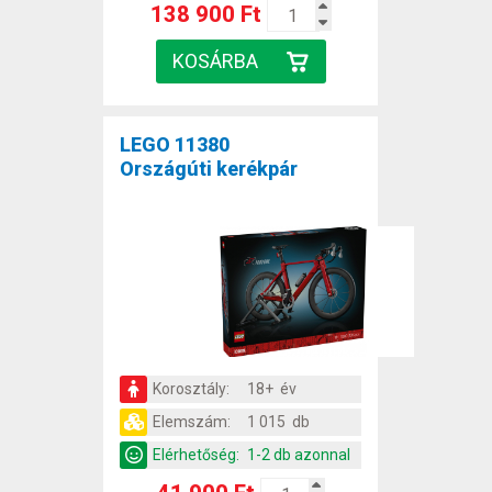
138 900 Ft
LEGO 11380
Országúti kerékpár
Korosztály:
18+ év
Elemszám:
1 015 db
Elérhetőség:
1-2 db azonnal