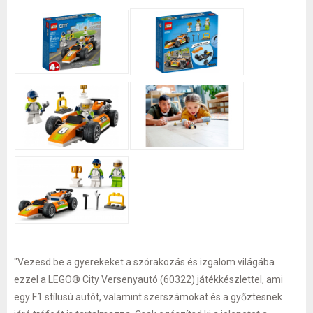
"Vezesd be a gyerekeket a szórakozás és izgalom világába
ezzel a LEGO® City Versenyautó (60322) játékkészlettel, ami
egy F1 stílusú autót, valamint szerszámokat és a győztesnek