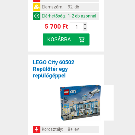
Elemszám:
92 db
Elérhetőség:
1-2 db azonnal
5 700 Ft
LEGO City 60502
Repülőtér egy
repülőgéppel
Korosztály:
8+ év