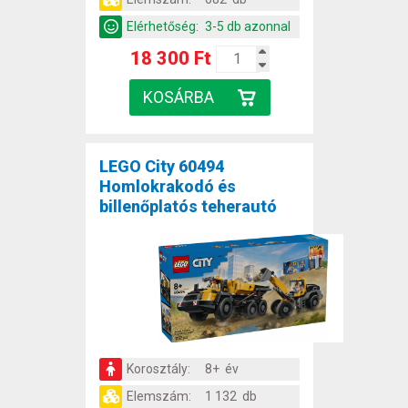
Elérhetőség:
3-5 db azonnal
18 300 Ft
LEGO City 60494
Homlokrakodó és
billenőplatós teherautó
Korosztály:
8+ év
Elemszám:
1 132 db