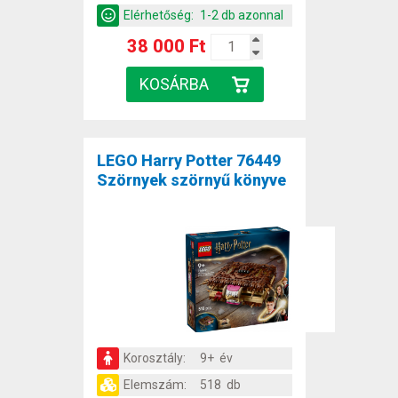
Elérhetőség:
1-2 db azonnal
38 000 Ft
LEGO Harry Potter 76449
Szörnyek szörnyű könyve
Korosztály:
9+ év
Elemszám:
518 db