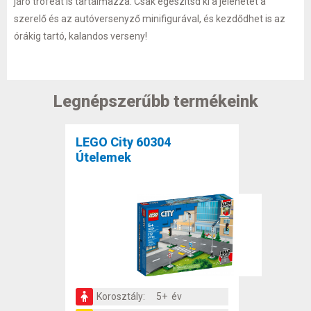
járó trófeát is tartalmazza. Csak egészítsd ki a jelenetet a
szerelő és az autóversenyző minifigurával, és kezdődhet is az
órákig tartó, kalandos verseny!
Legnépszerűbb termékeink
LEGO City 60304
Útelemek
Korosztály:
5+ év