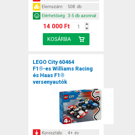
Elemszám:
508 db
Elérhetőség:
3-5 db azonnal
14 000 Ft
LEGO City 60464
F1®-es Williams Racing
és Haas F1®
versenyautók
Korosztály:
4+ év