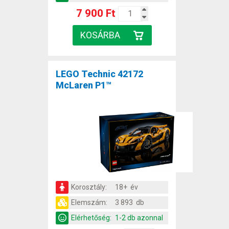
7 900 Ft
LEGO Technic 42172
McLaren P1™
Korosztály:
18+ év
Elemszám:
3 893 db
Elérhetőség:
1-2 db azonnal