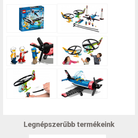
Legnépszerűbb termékeink