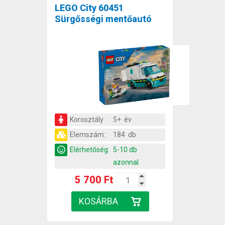
LEGO City 60451
Sürgősségi mentőautó
Korosztály:
5+ év
Elemszám:
184 db
Elérhetőség:
5-10 db
azonnal
5 700 Ft