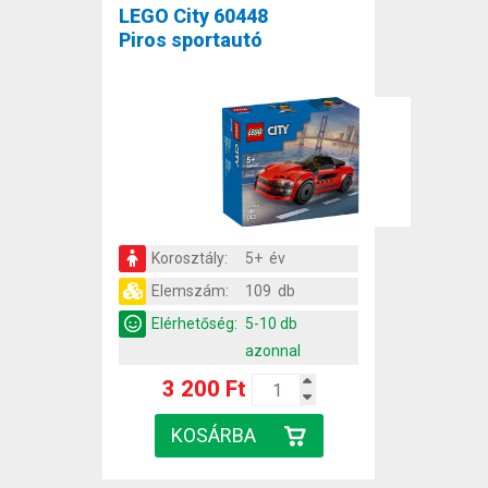
LEGO City 60448
Piros sportautó
Korosztály:
5+ év
Elemszám:
109 db
Elérhetőség:
5-10 db
azonnal
3 200 Ft