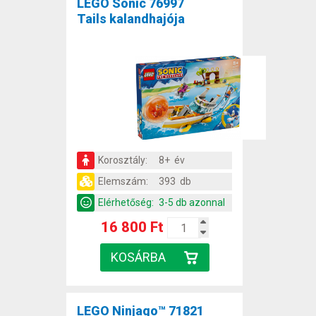
LEGO Sonic 76997
Tails kalandhajója
Korosztály:
8+ év
Elemszám:
393 db
Elérhetőség:
3-5 db azonnal
16 800 Ft
LEGO Ninjago™ 71821