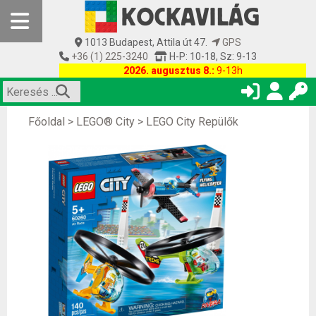
1013 Budapest, Attila út 47.
GPS
+36 (1) 225-3240
H-P: 10-18, Sz: 9-13
2026. augusztus 8.:
9-13h
Főoldal
>
LEGO® City
>
LEGO City Repülők