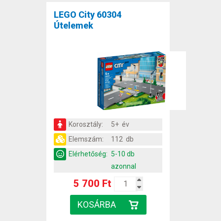
LEGO City 60304
Útelemek
Korosztály:
5+ év
Elemszám:
112 db
Elérhetőség:
5-10 db
azonnal
5 700 Ft