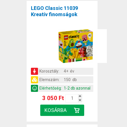
LEGO Classic 11039
Kreatív finomságok
Korosztály:
4+ év
Elemszám:
150 db
Elérhetőség:
1-2 db azonnal
3 050 Ft