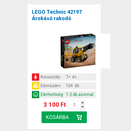
LEGO Technic 42197
Árokásó rakodó
Korosztály:
7+ év
Elemszám:
104 db
Elérhetőség:
1-2 db azonnal
3 100 Ft