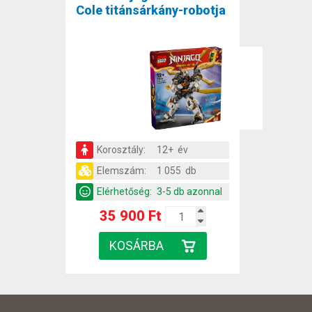
Cole titánsárkány-robotja
Korosztály:
12+ év
Elemszám:
1 055 db
Elérhetőség:
3-5 db azonnal
35 900 Ft