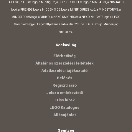
A LEGO, a LEGO logó, a Minifigure, a DUPLO, a DUPLO logó, a NINJAGO, a NINJAGO
logó, a FRIENDS logó, a HIDDEN SIDE logó, a MINIFIGURES logó, a MINDSTORMS, a
MINDSTORMS logó, a VIDIYO, a NEXO KNIGHTS és a NEXO KNIGHTS logó a LEGO
Group védjegyei. Engedéllyel használva. ©2023 The LEGO Group. Minden jog
fenntartva.
Kockavilág
Elérhetőség
Általános szerződési feltételek
Adatkezelési tájékoztató
Belépés
Regisztráció
Jelszó emlékeztető
Friss hírek
LEGO Katalógus
Állásajánlat
Segítség