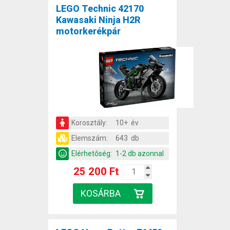
LEGO Technic 42170
Kawasaki Ninja H2R
motorkerékpár
Korosztály:
10+ év
Elemszám:
643 db
Elérhetőség:
1-2 db azonnal
25 200 Ft