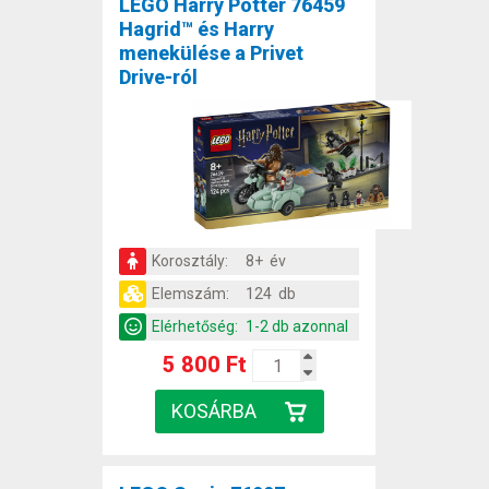
LEGO Harry Potter 76459
Hagrid™ és Harry
menekülése a Privet
Drive-ról
Korosztály:
8+ év
Elemszám:
124 db
Elérhetőség:
1-2 db azonnal
5 800 Ft