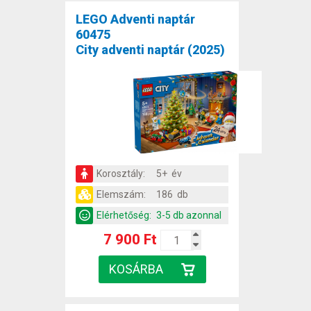
LEGO Adventi naptár
60475
City adventi naptár (2025)
Korosztály:
5+ év
Elemszám:
186 db
Elérhetőség:
3-5 db azonnal
7 900 Ft