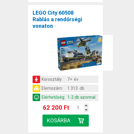
LEGO City 60508
Rablás a rendőrségi
vonaton
Korosztály:
7+ év
Elemszám:
1 313 db
Elérhetőség:
1-2 db azonnal
62 200 Ft