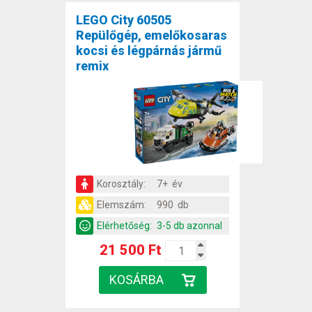
LEGO City 60505
Repülőgép, emelőkosaras
kocsi és légpárnás jármű
remix
Korosztály:
7+ év
Elemszám:
990 db
Elérhetőség:
3-5 db azonnal
21 500 Ft