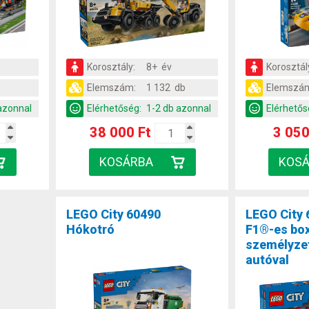
Korosztály:
8+ év
Korosztál
Elemszám:
1 132 db
Elemszá
azonnal
Elérhetőség:
1-2 db azonnal
Elérhetős
38 000 Ft
3 050
LEGO City 60490
LEGO City 
Hókotró
F1®-es bo
személyzet
autóval