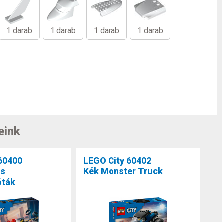
1 darab
1 darab
1 darab
1 darab
eink
60400
LEGO City 60402
és
Kék Monster Truck
óták