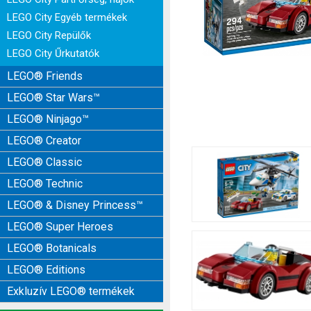
LEGO City Egyéb termékek
LEGO City Repülők
LEGO City Űrkutatók
LEGO® Friends
LEGO® Star Wars™
LEGO® Ninjago™
LEGO® Creator
LEGO® Classic
LEGO® Technic
LEGO® & Disney Princess™
LEGO® Super Heroes
LEGO® Botanicals
LEGO® Editions
Exkluzív LEGO® termékek