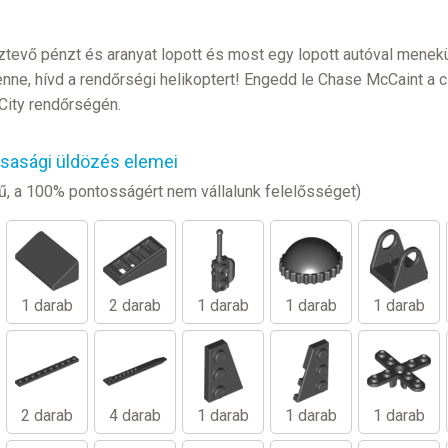
tevő pénzt és aranyat lopott és most egy lopott autóval menekü
enne, hívd a rendőrségi helikoptert! Engedd le Chase McCaint a cs
ity rendőrségén.
sasági üldözés elemei
legű, a 100% pontosságért nem vállalunk felelősséget)
1 darab
2 darab
1 darab
1 darab
1 darab
2 darab
4 darab
1 darab
1 darab
1 darab