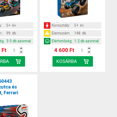
y:
5+ év
Korosztály:
5+ év
m:
99 db
Elemszám:
148 db
ég:
3-5 db azonnal
Elérhetőség:
1-2 db azonnal
 Ft
4 600 Ft
60443
xutca és
, Ferrari