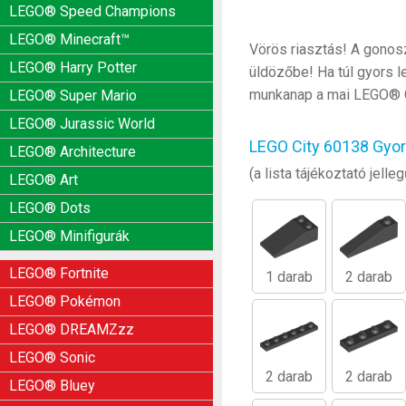
LEGO® Speed Champions
LEGO® Minecraft™
Vörös riasztás! A gonosz
LEGO® Harry Potter
üldözőbe! Ha túl gyors l
munkanap a mai LEGO® C
LEGO® Super Mario
LEGO® Jurassic World
LEGO City 60138 Gyor
LEGO® Architecture
(a lista tájékoztató jel
LEGO® Art
LEGO® Dots
LEGO® Minifigurák
LEGO® Fortnite
1 darab
2 darab
LEGO® Pokémon
LEGO® DREAMZzz
LEGO® Sonic
2 darab
2 darab
LEGO® Bluey