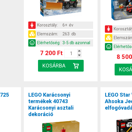
Korosztály:
6+ év
Korosztál
Elemszám:
263 db
Elemszá
Elérhetőség:
3-5 db azonnal
Elérhetős
7 200 Ft
8 500
0725
LEGO Karácsonyi
LEGO Star
termékek 40743
Ahsoka Je
Karácsonyi asztali
elfogóvad
dekoráció