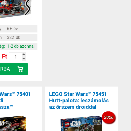
y:
6+ év
m:
322 db
ég:
1-2 db azonnal
 Ft
 Wars™ 75401
LEGO Star Wars™ 75451
di
Hutt-palota: leszámolás
ásza™
az őrszem droiddal
2026