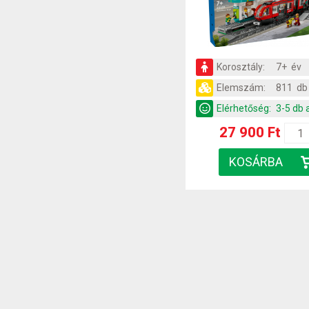
Korosztály:
7+ év
Elemszám:
811 db
Elérhetőség:
3-5 db 
27 900 Ft