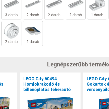
3 darab
2 darab
2 darab
2 darab
1 darab
2 darab
1 darab
Legnépszerűbb termék
LEGO City 60494
LEGO City 
és
Homlokrakodó és
Gokartok 
billenőplatós teherautó
versenypil