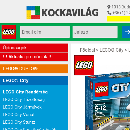
1013 Budap
+36 (1) 2
Utolsó készl
Újdonságok
Főoldal
>
LEGO® City
>
!!! Aktuális promóciók !!!
LEGO® DUPLO®
LEGO® City
LEGO City Rendőrség
LEGO City Tűzoltóság
LEGO City Járművek
LEGO City Vonat
LEGO City Stuntz
LEGO City Parti őrség, hajók