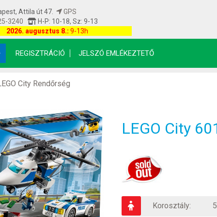
est, Attila út 47.
GPS
25-3240
H-P: 10-18, Sz: 9-13
etfrissítés: 2026.08.09 09:00:08
2026. augusztus 8.:
9-13h
REGISZTRÁCIÓ
JELSZÓ EMLÉKEZTETŐ
LEGO City Rendőrség
LEGO City 60
Korosztály:
5