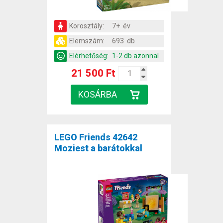
Korosztály:
7+ év
Elemszám:
693 db
Elérhetőség:
1-2 db azonnal
21 500 Ft
LEGO Friends 42642
Moziest a barátokkal