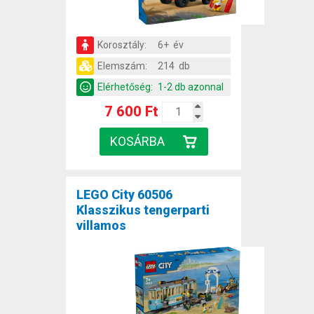
Korosztály:
6+ év
Elemszám:
214 db
Elérhetőség:
1-2 db azonnal
7 600 Ft
LEGO City 60506
Klasszikus tengerparti
villamos