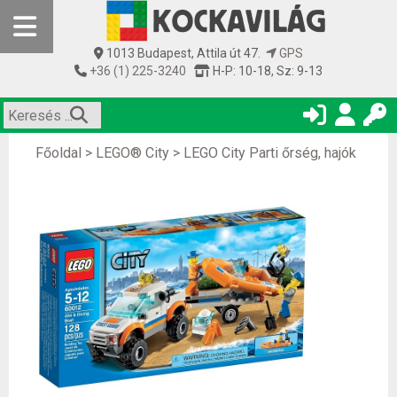
1013 Budapest, Attila út 47.
GPS
+36 (1) 225-3240
H-P: 10-18, Sz: 9-13
Főoldal
>
LEGO® City
>
LEGO City Parti őrség, hajók