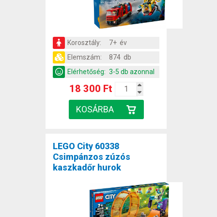
Korosztály:
7+ év
Elemszám:
874 db
Elérhetőség:
3-5 db azonnal
18 300 Ft
LEGO City 60338
Csimpánzos zúzós
kaszkadőr hurok