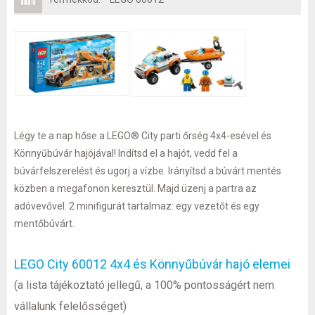
Légy te a nap hőse a LEGO® City parti őrség 4x4-esével és
Könnyűbúvár hajójával! Indítsd el a hajót, vedd fel a
búvárfelszerelést és ugorj a vízbe. Irányítsd a búvárt mentés
közben a megafonon keresztül. Majd üzenj a partra az
adóvevővel. 2 minifigurát tartalmaz: egy vezetőt és egy
mentőbúvárt.
LEGO City 60012 4x4 és Könnyűbúvár hajó elemei
(a lista tájékoztató jellegű, a 100% pontosságért nem
vállalunk felelősséget)