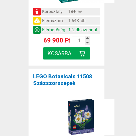
Korosztály:
18+ év
Elemszám:
1 643 db
Elérhetőség:
1-2 db azonnal
69 900 Ft
LEGO Botanicals 11508
Százszorszépek