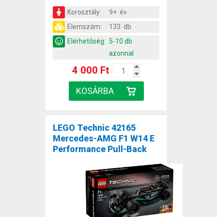
Korosztály:
9+ év
Elemszám:
133 db
Elérhetőség:
5-10 db
azonnal
4 000 Ft
LEGO Technic 42165
Mercedes-AMG F1 W14 E
Performance Pull-Back