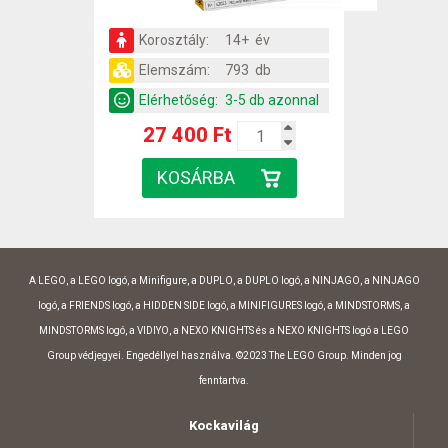
Korosztály:
14+ év
Elemszám:
793 db
Elérhetőség:
3-5 db azonnal
27 400 Ft
A LEGO, a LEGO logó, a Minifigure, a DUPLO, a DUPLO logó, a NINJAGO, a NINJAGO
logó, a FRIENDS logó, a HIDDEN SIDE logó, a MINIFIGURES logó, a MINDSTORMS, a
MINDSTORMS logó, a VIDIYO, a NEXO KNIGHTS és a NEXO KNIGHTS logó a LEGO
Group védjegyei. Engedéllyel használva. ©2023 The LEGO Group. Minden jog
fenntartva.
Kockavilág