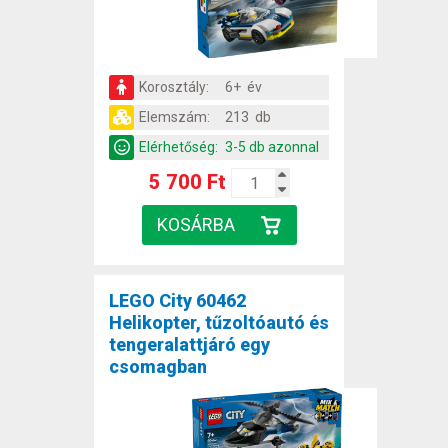
Korosztály:
6+ év
Elemszám:
213 db
Elérhetőség:
3-5 db azonnal
5 700 Ft
LEGO City 60462
Helikopter, tűzoltóautó és
tengeralattjáró egy
csomagban