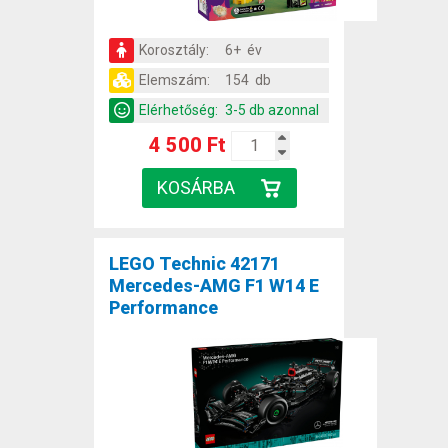
Korosztály:
6+ év
Elemszám:
154 db
Elérhetőség:
3-5 db azonnal
4 500 Ft
LEGO Technic 42171
Mercedes-AMG F1 W14 E
Performance