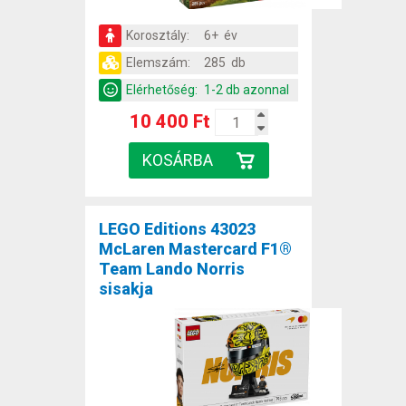
Korosztály:
6+ év
Elemszám:
285 db
Elérhetőség:
1-2 db azonnal
10 400 Ft
LEGO Editions 43023
McLaren Mastercard F1®
Team Lando Norris
sisakja