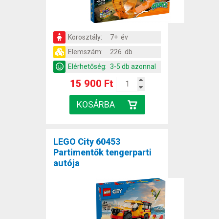
Korosztály:
7+ év
Elemszám:
226 db
Elérhetőség:
3-5 db azonnal
15 900 Ft
LEGO City 60453
Partimentők tengerparti
autója