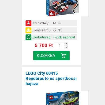
Korosztály:
4+ év
Elemszám:
92 db
Elérhetőség:
1-2 db azonnal
5 700 Ft
LEGO City 60415
Rendőrautó és sportkocsi
hajsza