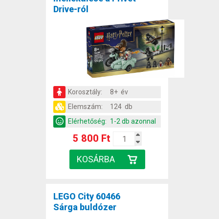
Drive-ról
Korosztály:
8+ év
Elemszám:
124 db
Elérhetőség:
1-2 db azonnal
5 800 Ft
LEGO City 60466
Sárga buldózer