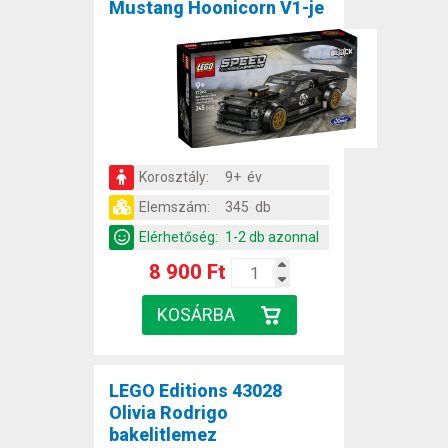
Mustang Hoonicorn V1-je
Korosztály:
9+ év
Elemszám:
345 db
Elérhetőség:
1-2 db azonnal
8 900 Ft
LEGO Editions 43028
Olivia Rodrigo
bakelitlemez