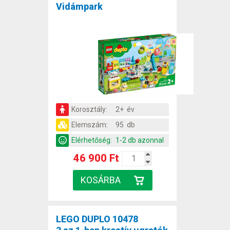
Vidámpark
Korosztály:
2+ év
Elemszám:
95 db
Elérhetőség:
1-2 db azonnal
46 900 Ft
LEGO DUPLO 10478