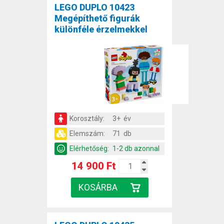
LEGO DUPLO 10423
Megépíthető figurák
különféle érzelmekkel
Korosztály:
3+ év
Elemszám:
71 db
Elérhetőség:
1-2 db azonnal
14 900 Ft