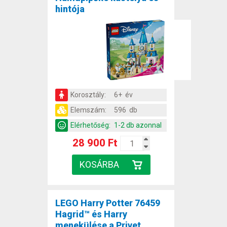
hintója
Korosztály:
6+ év
Elemszám:
596 db
Elérhetőség:
1-2 db azonnal
28 900 Ft
LEGO Harry Potter 76459
Hagrid™ és Harry
menekülése a Privet