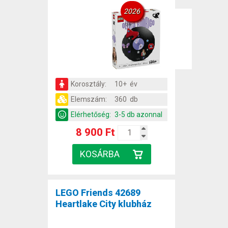
2026
Korosztály:
10+ év
Elemszám:
360 db
Elérhetőség:
3-5 db azonnal
8 900 Ft
LEGO Friends 42689
Heartlake City klubház