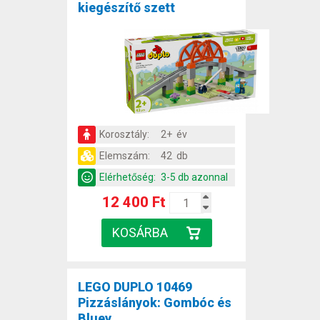
kiegészítő szett
Korosztály:
2+ év
Elemszám:
42 db
Elérhetőség:
3-5 db azonnal
12 400 Ft
LEGO DUPLO 10469
Pizzáslányok: Gombóc és
Bluey