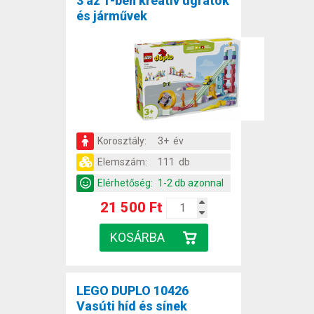
3 az 1-ben kreatív ugratók
és járművek
Korosztály:
3+ év
Elemszám:
111 db
Elérhetőség:
1-2 db azonnal
21 500 Ft
LEGO DUPLO 10426
Vasúti híd és sínek