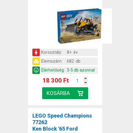
Korosztály:
8+ év
Elemszám:
682 db
Elérhetőség:
3-5 db azonnal
18 300 Ft
LEGO Speed Champions
77262
Ken Block '65 Ford