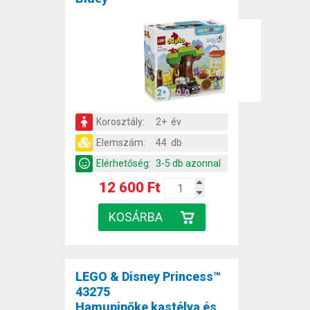
Korosztály:
2+ év
Elemszám:
44 db
Elérhetőség:
3-5 db azonnal
12 600 Ft
LEGO & Disney Princess™
43275
Hamupipőke kastélya és