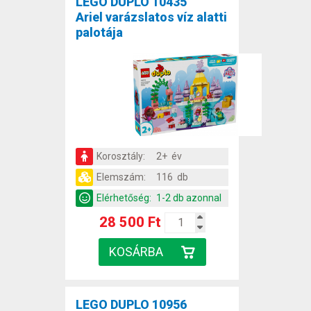
LEGO DUPLO 10435
Ariel varázslatos víz alatti
palotája
Korosztály:
2+ év
Elemszám:
116 db
Elérhetőség:
1-2 db azonnal
28 500 Ft
LEGO DUPLO 10956