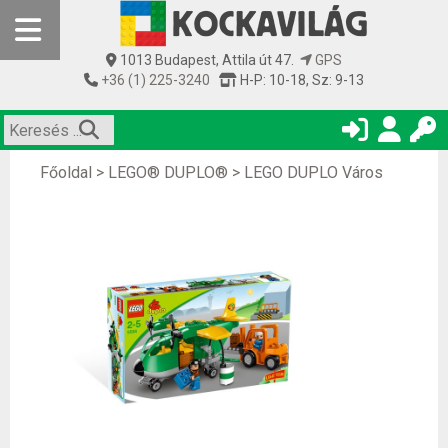
1013 Budapest, Attila út 47.
GPS
+36 (1) 225-3240
H-P: 10-18, Sz: 9-13
Főoldal
>
LEGO® DUPLO®
>
LEGO DUPLO Város