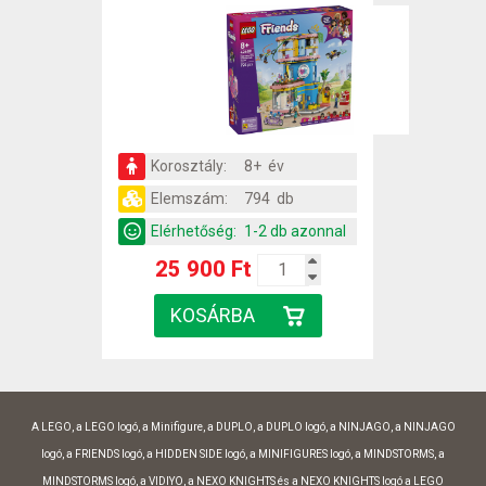
Korosztály:
8+ év
Elemszám:
794 db
Elérhetőség:
1-2 db azonnal
25 900 Ft
A LEGO, a LEGO logó, a Minifigure, a DUPLO, a DUPLO logó, a NINJAGO, a NINJAGO
logó, a FRIENDS logó, a HIDDEN SIDE logó, a MINIFIGURES logó, a MINDSTORMS, a
MINDSTORMS logó, a VIDIYO, a NEXO KNIGHTS és a NEXO KNIGHTS logó a LEGO