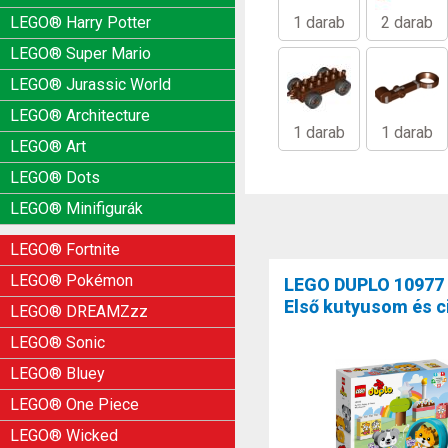
LEGO® Harry Potter
1 darab
2 darab
LEGO® Super Mario
LEGO® Jurassic World
LEGO® Architecture
1 darab
1 darab
LEGO® Art
LEGO® Dots
LEGO® Minifigurák
LEGO® Fortnite
LEGO® Pokémon
LEGO DUPLO 10977
Első kutyusom és 
LEGO® DREAMZzz
LEGO® Sonic
LEGO® Bluey
LEGO® One Piece
LEGO® Wicked