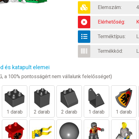
Elemszám:
4
Elérhetőség:
K
Terméktípus:
Termékkód:
L
 és katapult elemei
legű, a 100% pontosságért nem vállalunk felelősséget)
1 darab
2 darab
2 darab
1 darab
1 darab