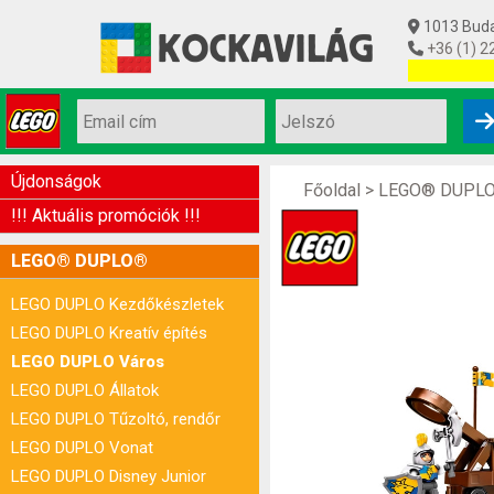
1013 Budap
+36 (1) 2
Utolsó készl
Újdonságok
Főoldal
>
LEGO® DUPL
!!! Aktuális promóciók !!!
LEGO® DUPLO®
LEGO DUPLO Kezdőkészletek
LEGO DUPLO Kreatív építés
LEGO DUPLO Város
LEGO DUPLO Állatok
LEGO DUPLO Tűzoltó, rendőr
LEGO DUPLO Vonat
LEGO DUPLO Disney Junior