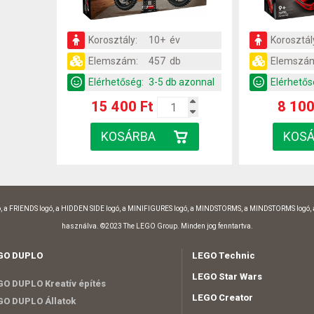
Korosztály:
10+ év
Korosztál
Elemszám:
457 db
Elemszá
Elérhetőség:
3-5 db azonnal
Elérhetős
15 400 Ft
8 100
, a FRIENDS logó, a HIDDEN SIDE logó, a MINIFIGURES logó, a MINDSTORMS, a MINDSTORMS logó,
használva. ©2023 The LEGO Group. Minden jog fenntartva.
GO DUPLO
LEGO Technic
LEGO Star Wars
O DUPLO Kreatív építés
LEGO Creator
O DUPLO Állatok