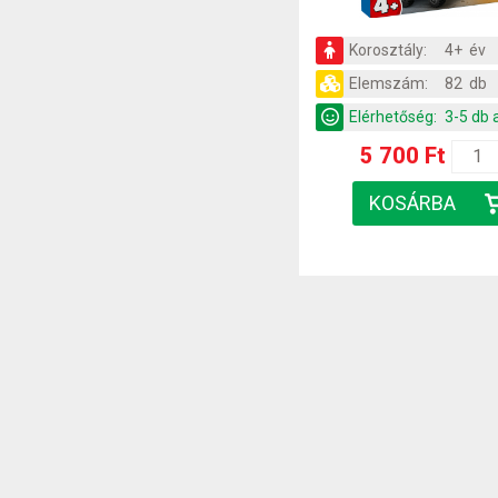
Korosztály:
4+ év
Elemszám:
82 db
Elérhetőség:
3-5 db 
5 700 Ft