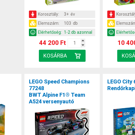
Korosztály:
3+ év
Korosztál
Elemszám:
103 db
Elemszá
Elérhetőség:
1-2 db azonnal
Elérhetős
44 200 Ft
10 40
LEGO Speed Champions
LEGO City 
77248
Rendőrkap
BWT Alpine F1® Team
A524 versenyautó