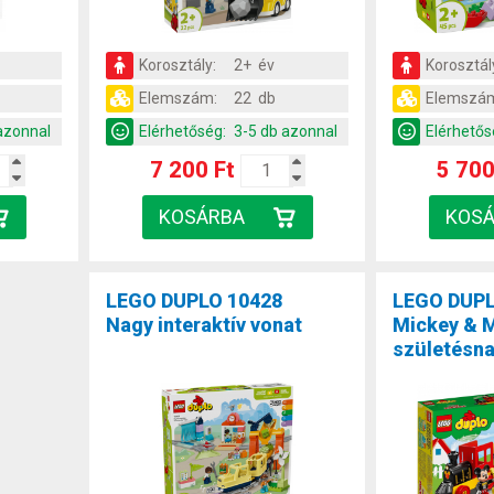
v
Korosztály:
2+ év
Korosztál
Elemszám:
22 db
Elemszá
azonnal
Elérhetőség:
3-5 db azonnal
Elérhetős
7 200 Ft
5 700
LEGO DUPLO 10428
LEGO DUPL
Nagy interaktív vonat
Mickey & M
születésna