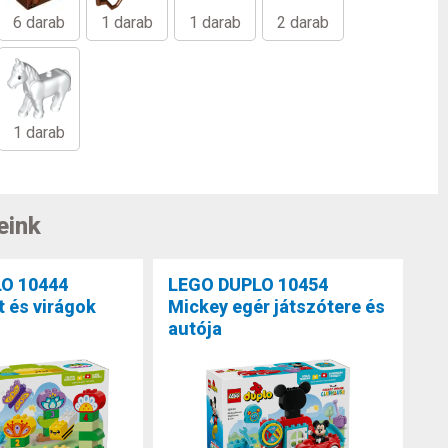
6 darab
1 darab
1 darab
2 darab
1 darab
eink
O 10444
LEGO DUPLO 10454
t és virágok
Mickey egér játszótere és
autója