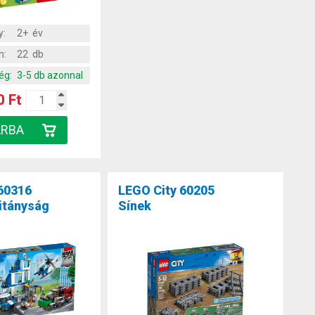
y:
2+ év
m:
22 db
ég:
3-5 db azonnal
0 Ft
60316
LEGO City 60205
itányság
Sínek