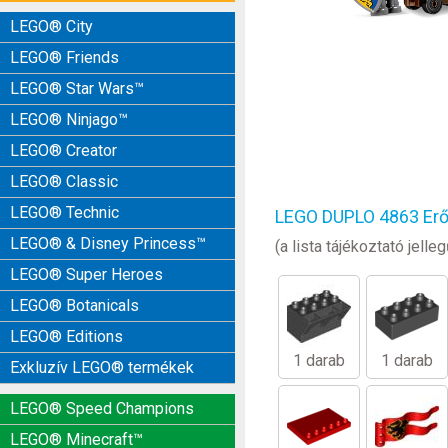
LEGO® City
LEGO® Friends
LEGO® Star Wars™
LEGO® Ninjago™
LEGO® Creator
LEGO® Classic
LEGO® Technic
LEGO DUPLO 4863 Erőd
LEGO® & Disney Princess™
(a lista tájékoztató jel
LEGO® Super Heroes
LEGO® Botanicals
LEGO® Editions
1 darab
1 darab
Exkluzív LEGO® termékek
LEGO® Speed Champions
LEGO® Minecraft™