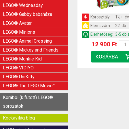
LEGO® Wednesday
LEGO® Gabby babaháza
Korosztály:
1½+ é
LEGO® Avatar
Elemszám:
22 db
LEGO® Minions
Elérhetőség:
3-5 db 
LEGO® Animal Crossing
12 900 Ft
LEGO® Mickey and Friends
LEGO® Monkie Kid
LEGO® VIDIYO
LEGO® UniKitty
LEGO® The LEGO Movie™
Korábbi (kifutott) LEGO®
sorozatok
Kockavilág blog