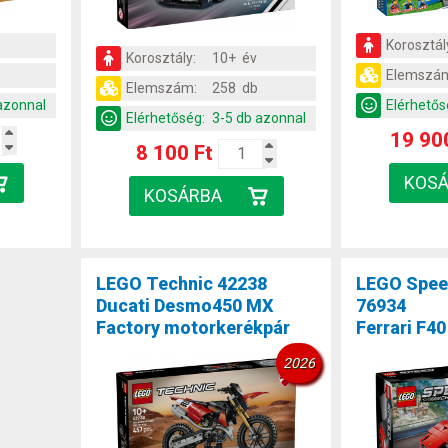
Korosztál
Korosztály:
10+ év
Elemszá
Elemszám:
258 db
azonnal
Elérhetős
Elérhetőség:
3-5 db azonnal
19 90
8 100 Ft
LEGO Technic 42238
LEGO Spee
Ducati Desmo450 MX
76934
Factory motorkerékpár
Ferrari F4
2026