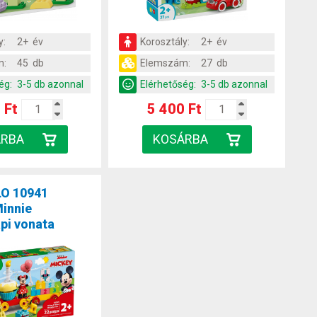
y:
2+ év
Korosztály:
2+ év
m:
45 db
Elemszám:
27 db
ég:
3-5 db azonnal
Elérhetőség:
3-5 db azonnal
 Ft
5 400 Ft
O 10941
innie
pi vonata