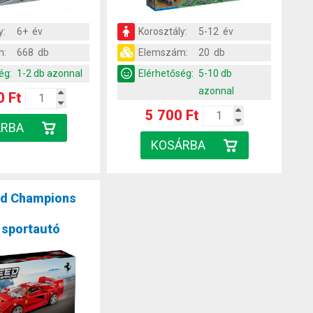
y:
6+ év
Korosztály:
5-12 év
m:
668 db
Elemszám:
20 db
ég:
1-2 db azonnal
Elérhetőség:
5-10 db
azonnal
0 Ft
5 700 Ft
d Champions
0 sportautó