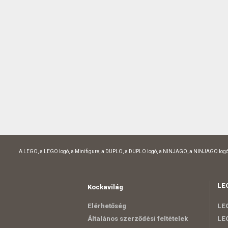
A LEGO, a LEGO logó, a Minifigure, a DUPLO, a DUPLO logó, a NINJAGO, a NINJAGO logó
LE
Kockavilág
Elérhetőség
LEG
Általános szerződési feltételek
LEG