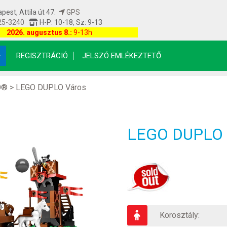
est, Attila út 47.
GPS
25-3240
H-P: 10-18, Sz: 9-13
etfrissítés: 2026.08.08 17:00:08
2026. augusztus 8.:
9-13h
REGISZTRÁCIÓ
JELSZÓ EMLÉKEZTETŐ
O®
>
LEGO DUPLO Város
LEGO DUPLO 4
Korosztály: