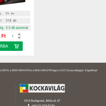
y:
9+ év
m:
318 db
ég:
3-5 db azonnal
 Ft
 a VIDIYO, a NEXO KNIGHTS és a NEXO KNIGHTS logó a LEGO Group védjegyei. Engedéllyel
1013 Budapest, Attila út 47.
+36 (1) 225-3240