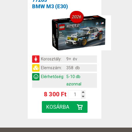
BMW M3 (E30)
2026
Korosztály:
9+ év
Elemszám:
358 db
Elérhetőség:
5-10 db
azonnal
8 300 Ft