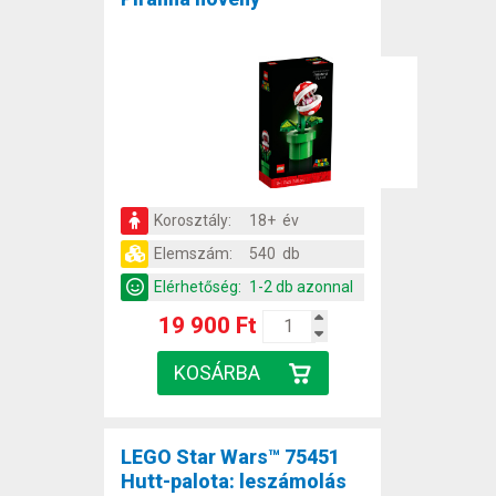
Korosztály:
18+ év
Elemszám:
540 db
Elérhetőség:
1-2 db azonnal
19 900 Ft
LEGO Star Wars™ 75451
Hutt-palota: leszámolás