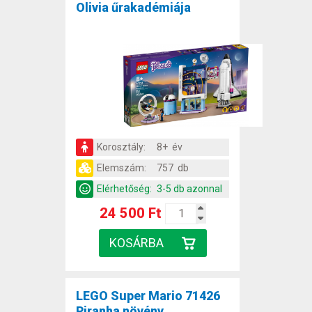
Olivia űrakadémiája
Korosztály:
8+ év
Elemszám:
757 db
Elérhetőség:
3-5 db azonnal
24 500 Ft
LEGO Super Mario 71426
Piranha növény