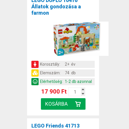
LEGO DUPLO 10416
Állatok gondozása a
farmon
Korosztály:
2+ év
Elemszám:
74 db
Elérhetőség:
1-2 db azonnal
17 900 Ft
LEGO Friends 41713