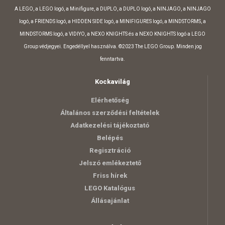
A LEGO, a LEGO logó, a Minifigure, a DUPLO, a DUPLO logó, a NINJAGO, a NINJAGO
logó, a FRIENDS logó, a HIDDEN SIDE logó, a MINIFIGURES logó, a MINDSTORMS, a
MINDSTORMS logó, a VIDIYO, a NEXO KNIGHTS és a NEXO KNIGHTS logó a LEGO
Group védjegyei. Engedéllyel használva. ©2023 The LEGO Group. Minden jog
fenntartva.
Kockavilág
Elérhetőség
Általános szerződési feltételek
Adatkezelési tájékoztató
Belépés
Regisztráció
Jelszó emlékeztető
Friss hírek
LEGO Katalógus
Állásajánlat