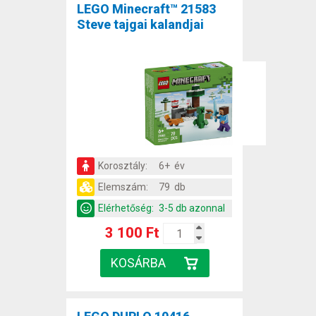
LEGO Minecraft™ 21583
Steve tajgai kalandjai
Korosztály:
6+ év
Elemszám:
79 db
Elérhetőség:
3-5 db azonnal
3 100 Ft