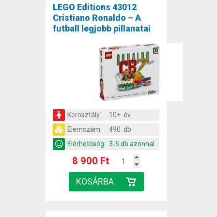
LEGO Editions 43012
Cristiano Ronaldo – A
futball legjobb pillanatai
Korosztály:
10+ év
Elemszám:
490 db
Elérhetőség:
3-5 db azonnal
8 900 Ft