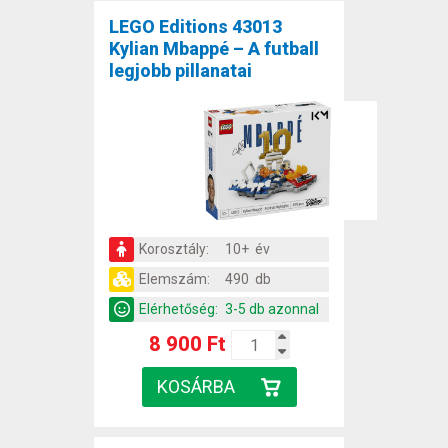
LEGO Editions 43013
Kylian Mbappé – A futball
legjobb pillanatai
Korosztály:
10+ év
Elemszám:
490 db
Elérhetőség:
3-5 db azonnal
8 900 Ft