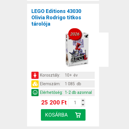
LEGO Editions 43030
Olivia Rodrigo titkos
tárolója
2026
Korosztály:
10+ év
Elemszám:
1 085 db
Elérhetőség:
1-2 db azonnal
25 200 Ft