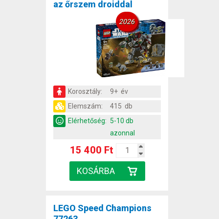
az őrszem droiddal
2026
Korosztály:
9+ év
Elemszám:
415 db
Elérhetőség:
5-10 db
azonnal
15 400 Ft
LEGO Speed Champions
77263