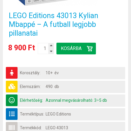
LEGO Editions 43013 Kylian
Mbappé – A futball legjobb
pillanatai
8 900 Ft
Korosztály:
10+ év
Elemszám:
490 db
Elérhetőség:
Azonnal megvásárolható: 3÷5 db
Terméktípus:
LEGO Editions
Termékkód:
LEGO 43013