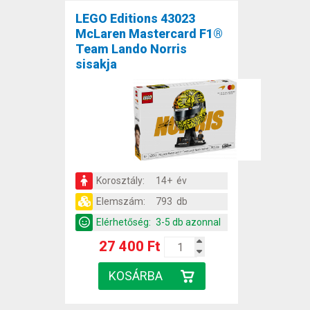
LEGO Editions 43023
McLaren Mastercard F1®
Team Lando Norris
sisakja
Korosztály:
14+ év
Elemszám:
793 db
Elérhetőség:
3-5 db azonnal
27 400 Ft