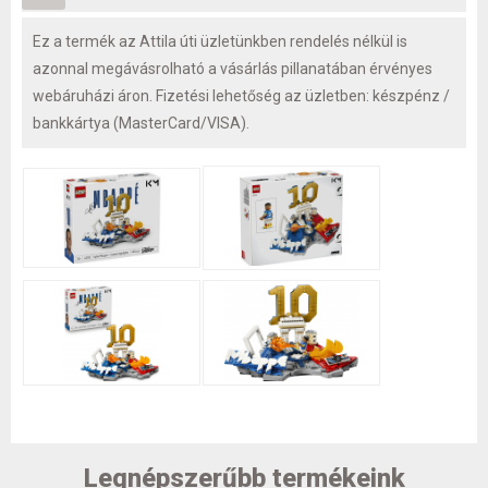
Ez a termék az Attila úti üzletünkben rendelés nélkül is
azonnal megávásrolható a vásárlás pillanatában érvényes
webáruházi áron. Fizetési lehetőség az üzletben: készpénz /
bankkártya (MasterCard/VISA).
Legnépszerűbb termékeink