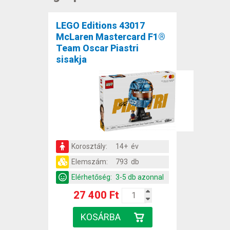
LEGO Editions 43017
McLaren Mastercard F1®
Team Oscar Piastri
sisakja
Korosztály:
14+ év
Elemszám:
793 db
Elérhetőség:
3-5 db azonnal
27 400 Ft