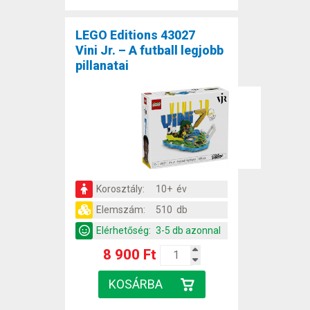
LEGO Editions 43027
Vini Jr. – A futball legjobb
pillanatai
Korosztály:
10+ év
Elemszám:
510 db
Elérhetőség:
3-5 db azonnal
8 900 Ft