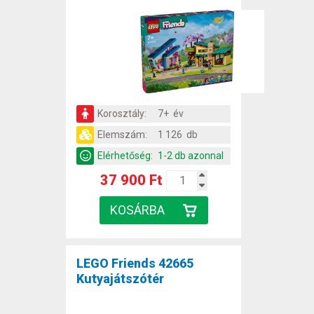
Korosztály:
7+ év
Elemszám:
1 126 db
Elérhetőség:
1-2 db azonnal
37 900 Ft
LEGO Friends 42665
Kutyajátszótér