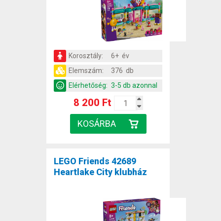
Korosztály:
6+ év
Elemszám:
376 db
Elérhetőség:
3-5 db azonnal
8 200 Ft
LEGO Friends 42689
Heartlake City klubház