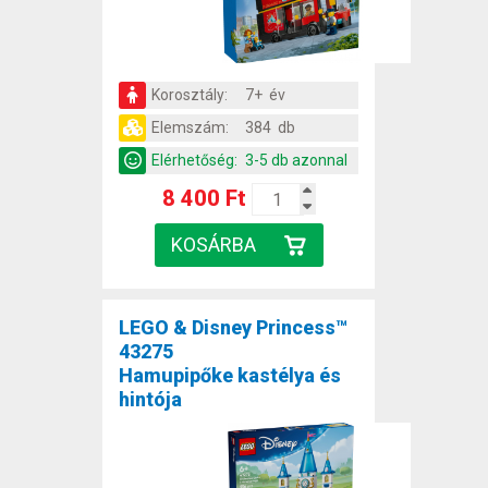
Korosztály:
7+ év
Elemszám:
384 db
Elérhetőség:
3-5 db azonnal
8 400 Ft
LEGO & Disney Princess™
43275
Hamupipőke kastélya és
hintója