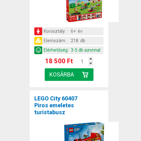
Korosztály:
6+ év
Elemszám:
218 db
Elérhetőség:
3-5 db azonnal
18 500 Ft
LEGO City 60407
Piros emeletes
turistabusz