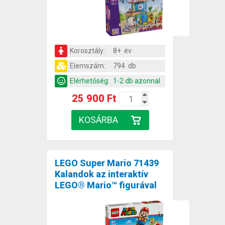
Korosztály:
8+ év
Elemszám:
794 db
Elérhetőség:
1-2 db azonnal
25 900 Ft
LEGO Super Mario 71439
Kalandok az interaktív
LEGO® Mario™ figurával