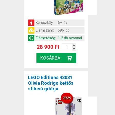
Korosztály:
6+ év
Elemszám:
596 db
Elérhetőség:
1-2 db azonnal
28 900 Ft
LEGO Editions 43031
Olivia Rodrigo kettős
stílusú gitárja
2026