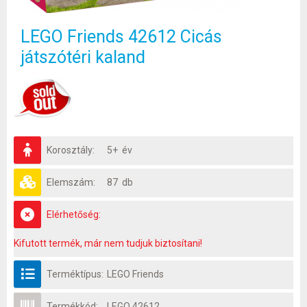
LEGO Friends 42612 Cicás
játszótéri kaland
Korosztály:
5+ év
Elemszám:
87 db
Elérhetőség:
Kifutott termék, már nem tudjuk biztosítani!
Terméktípus:
LEGO Friends
Termékkód:
LEGO 42612