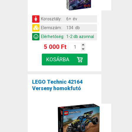
Korosztály:
6+ év
Elemszám:
134 db
Elérhetőség:
1-2 db azonnal
5 000 Ft
LEGO Technic 42164
Verseny homokfutó