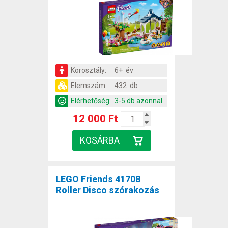
Korosztály:
6+ év
Elemszám:
432 db
Elérhetőség:
3-5 db azonnal
12 000 Ft
LEGO Friends 41708
Roller Disco szórakozás