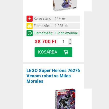
Korosztály:
14+ év
Elemszám:
1 228 db
Elérhetőség:
1-2 db azonnal
38 700 Ft
LEGO Super Heroes 76276
Venom robot vs Miles
Morales