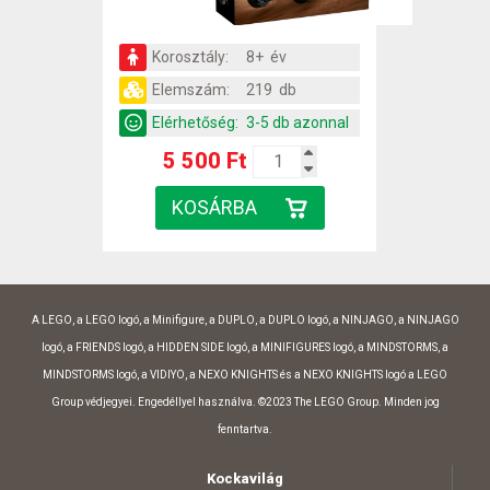
Korosztály:
8+ év
Elemszám:
219 db
Elérhetőség:
3-5 db azonnal
5 500 Ft
A LEGO, a LEGO logó, a Minifigure, a DUPLO, a DUPLO logó, a NINJAGO, a NINJAGO
logó, a FRIENDS logó, a HIDDEN SIDE logó, a MINIFIGURES logó, a MINDSTORMS, a
MINDSTORMS logó, a VIDIYO, a NEXO KNIGHTS és a NEXO KNIGHTS logó a LEGO
Group védjegyei. Engedéllyel használva. ©2023 The LEGO Group. Minden jog
fenntartva.
Kockavilág