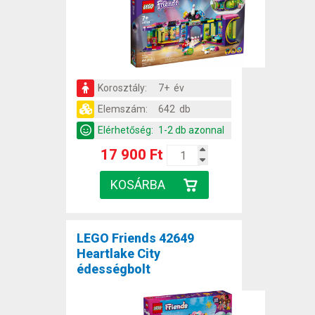
Korosztály:
7+ év
Elemszám:
642 db
Elérhetőség:
1-2 db azonnal
17 900 Ft
LEGO Friends 42649
Heartlake City
édességbolt