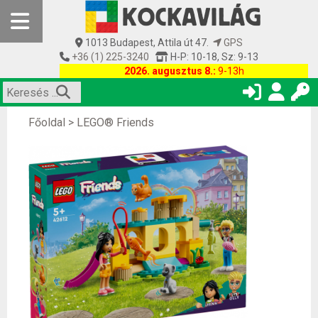
1013 Budapest, Attila út 47.
GPS
+36 (1) 225-3240
H-P: 10-18, Sz: 9-13
2026. augusztus 8.:
9-13h
Főoldal
>
LEGO® Friends