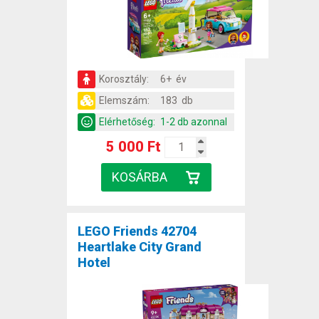
Korosztály:
6+ év
Elemszám:
183 db
Elérhetőség:
1-2 db azonnal
5 000 Ft
LEGO Friends 42704
Heartlake City Grand
Hotel