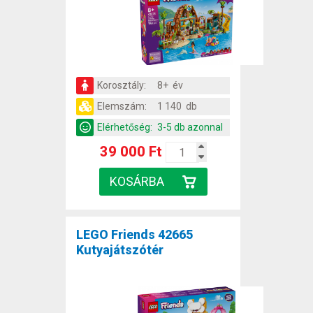
Korosztály:
8+ év
Elemszám:
1 140 db
Elérhetőség:
3-5 db azonnal
39 000 Ft
LEGO Friends 42665
Kutyajátszótér