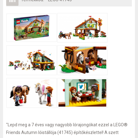
"Lepd meg a 7 éves vagy nagyobb lórajongókat ezzel a LEGO®
Friends Autumn lóistállója (41745) építőkészlettel! A szett