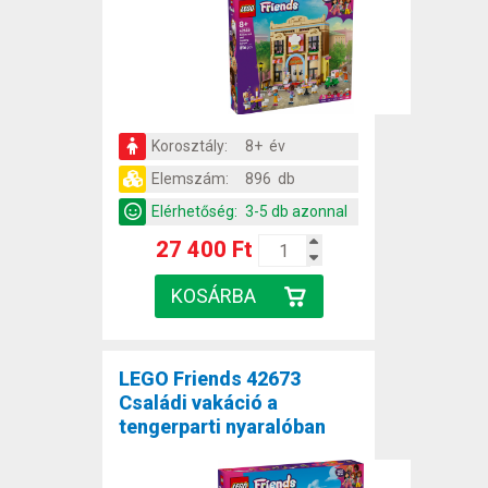
Korosztály:
8+ év
Elemszám:
896 db
Elérhetőség:
3-5 db azonnal
27 400 Ft
LEGO Friends 42673
Családi vakáció a
tengerparti nyaralóban