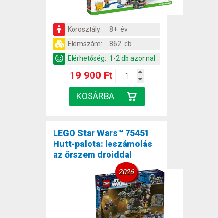
Korosztály:
8+ év
Elemszám:
862 db
Elérhetőség:
1-2 db azonnal
19 900 Ft
LEGO Star Wars™ 75451
Hutt-palota: leszámolás
az őrszem droiddal
2026