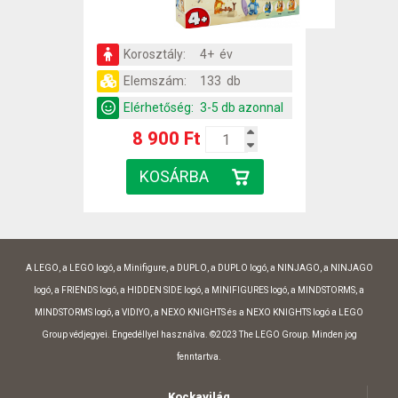
Korosztály:
4+ év
Elemszám:
133 db
Elérhetőség:
3-5 db azonnal
8 900 Ft
A LEGO, a LEGO logó, a Minifigure, a DUPLO, a DUPLO logó, a NINJAGO, a NINJAGO
logó, a FRIENDS logó, a HIDDEN SIDE logó, a MINIFIGURES logó, a MINDSTORMS, a
MINDSTORMS logó, a VIDIYO, a NEXO KNIGHTS és a NEXO KNIGHTS logó a LEGO
Group védjegyei. Engedéllyel használva. ©2023 The LEGO Group. Minden jog
fenntartva.
Kockavilág