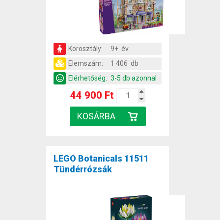
Korosztály:
9+ év
Elemszám:
1 406 db
Elérhetőség:
3-5 db azonnal
44 900 Ft
LEGO Botanicals 11511
Tündérrózsák