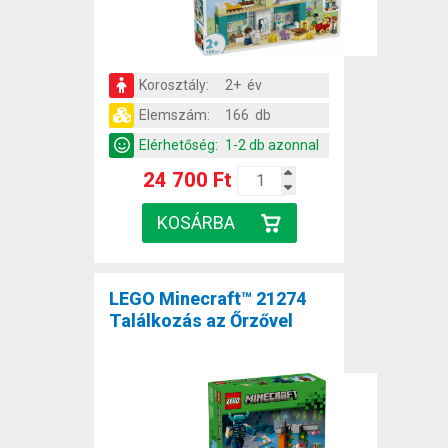
Korosztály:
2+ év
Elemszám:
166 db
Elérhetőség:
1-2 db azonnal
24 700 Ft
LEGO Minecraft™ 21274
Találkozás az Őrzővel