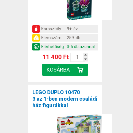
Korosztály:
9+ év
Elemszám:
259 db
Elérhetőség:
3-5 db azonnal
11 400 Ft
LEGO DUPLO 10470
3 az 1-ben modern családi
ház figurákkal