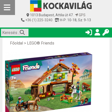
1013 Budapest, Attila út 47.
GPS
+36 (1) 225-3240
H-P: 10-18, Sz: 9-13
Főoldal
>
LEGO® Friends