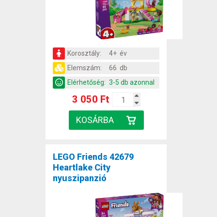
Korosztály:
4+ év
Elemszám:
66 db
Elérhetőség:
3-5 db azonnal
3 050 Ft
LEGO Friends 42679
Heartlake City
nyuszipanzió