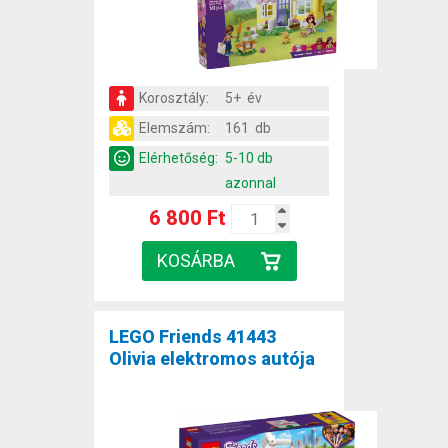
Korosztály:
5+ év
Elemszám:
161 db
Elérhetőség:
5-10 db
azonnal
6 800 Ft
LEGO Friends 41443
Olivia elektromos autója