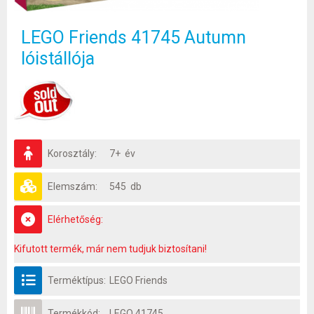
LEGO Friends 41745 Autumn
lóistállója
Korosztály:
7+ év
Elemszám:
545 db
Elérhetőség:
Kifutott termék, már nem tudjuk biztosítani!
Terméktípus:
LEGO Friends
Termékkód:
LEGO 41745