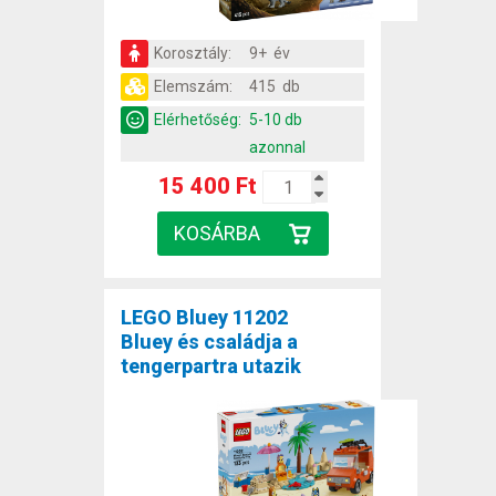
Korosztály:
9+ év
Elemszám:
415 db
Elérhetőség:
5-10 db
azonnal
15 400 Ft
LEGO Bluey 11202
Bluey és családja a
tengerpartra utazik