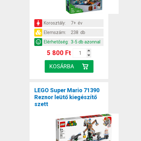
Korosztály:
7+ év
Elemszám:
238 db
Elérhetőség:
3-5 db azonnal
5 800 Ft
LEGO Super Mario 71390
Reznor leütő kiegészítő
szett