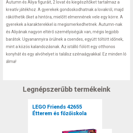
Autumn és Aliya figuráit, 2 lovat és kiegészítőket tartalmaz a
kreatív játékhoz. A gyerekek gondoskodhatnak a lovakról, majd
ráköthetik őket a hintóra, mielőtt elmennének vele egy körre. A
gyerekek a karakterekkel is megismerkedhetnek. Autumn-nak
és Aliyának nagyon eltérő személyiségük van, mégis legjobb
barátok. Ugyanannyira örülnek a csendes, együtt töltött időnek,
mint a közös kalandozásnak. Az istálló fölött egy otthonos
konyhát és egy alvóhelyet is találsz szénaágyakkal. Ez minden ló
álma!
Legnépszerűbb termékeink
LEGO Friends 42655
Étterem és főzőiskola