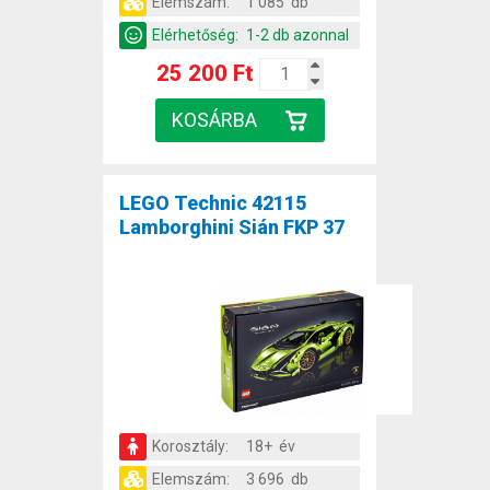
Elemszám:
1 085 db
Elérhetőség:
1-2 db azonnal
25 200 Ft
LEGO Technic 42115
Lamborghini Sián FKP 37
Korosztály:
18+ év
Elemszám:
3 696 db