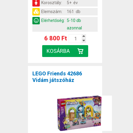
Korosztály:
5+ év
Elemszám:
161 db
Elérhetőség:
5-10 db
azonnal
6 800 Ft
LEGO Friends 42686
Vidám játszóház