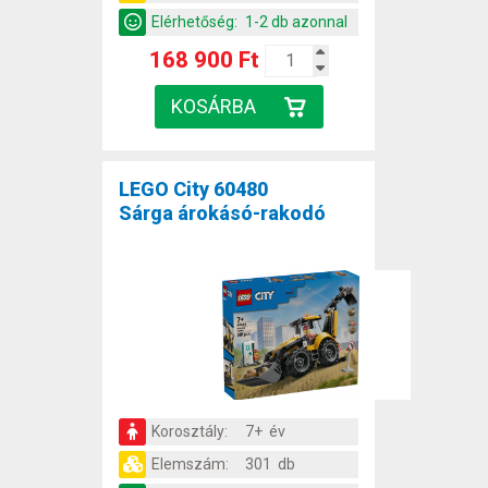
Elérhetőség:
1-2 db azonnal
168 900 Ft
LEGO City 60480
Sárga árokásó-rakodó
Korosztály:
7+ év
Elemszám:
301 db