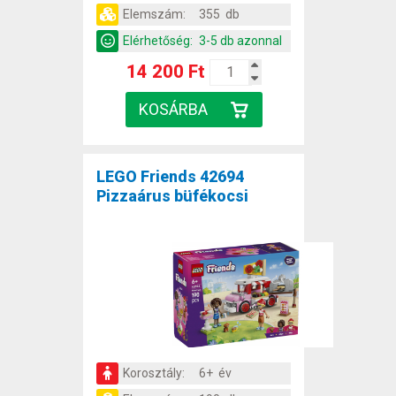
Elemszám:
355 db
Elérhetőség:
3-5 db azonnal
14 200 Ft
LEGO Friends 42694
Pizzaárus büfékocsi
Korosztály:
6+ év