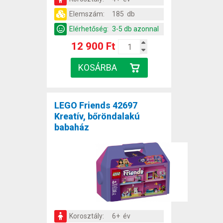
Elemszám:
185 db
Elérhetőség:
3-5 db azonnal
12 900 Ft
LEGO Friends 42697
Kreatív, bőröndalakú
babaház
Korosztály:
6+ év