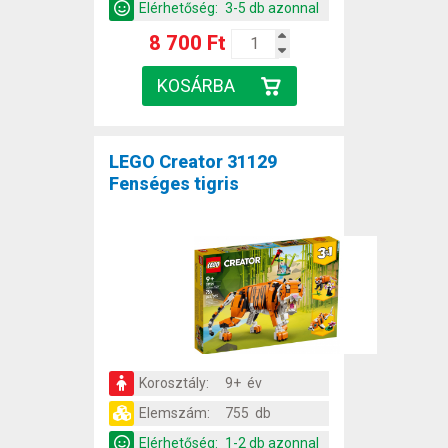
Elérhetőség:
3-5 db azonnal
8 700 Ft
LEGO Creator 31129
Fenséges tigris
Korosztály:
9+ év
Elemszám:
755 db
Elérhetőség:
1-2 db azonnal