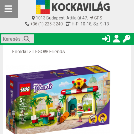
1013 Budapest, Attila út 47.
GPS
+36 (1) 225-3240
H-P: 10-18, Sz: 9-13
Főoldal
>
LEGO® Friends