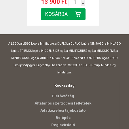
13 900 Ft
A LEGO, a LEGO logó, a Minifigure, a DUPLO, a DUPLO logó, a NINJAGO, a NINJAGO
logó, a FRIENDS logó, a HIDDEN SIDE logó, a MINIFIGURES logó, a MINDSTORMS, a
MINDSTORMS logó, a VIDIYO, a NEXO KNIGHTS és a NEXO KNIGHTS logó a LEGO
Group védjegyei. Engedéllyel használva. ©2023 The LEGO Group. Minden jog
fenntartva.
Kockavilág
Elérhetőség
Általános szerződési feltételek
Adatkezelési tájékoztató
Belépés
Regisztráció