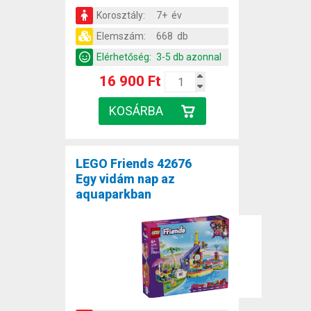
Korosztály:
7+ év
Elemszám:
668 db
Elérhetőség:
3-5 db azonnal
16 900 Ft
LEGO Friends 42676
Egy vidám nap az
aquaparkban