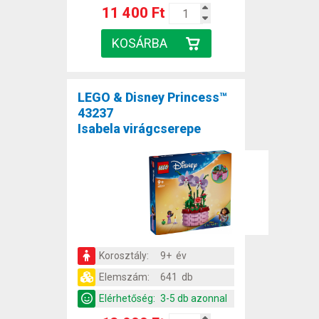
11 400 Ft
LEGO & Disney Princess™
43237
Isabela virágcserepe
Korosztály:
9+ év
Elemszám:
641 db
Elérhetőség:
3-5 db azonnal