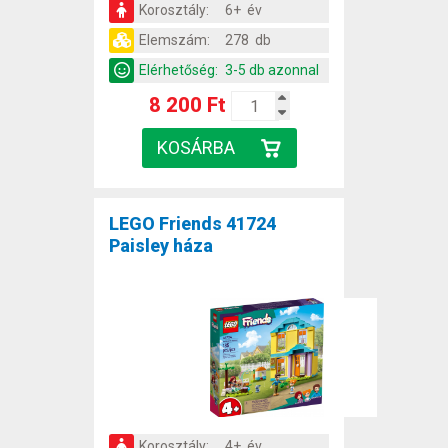
Korosztály:
6+ év
Elemszám:
278 db
Elérhetőség:
3-5 db azonnal
8 200 Ft
LEGO Friends 41724
Paisley háza
Korosztály:
4+ év