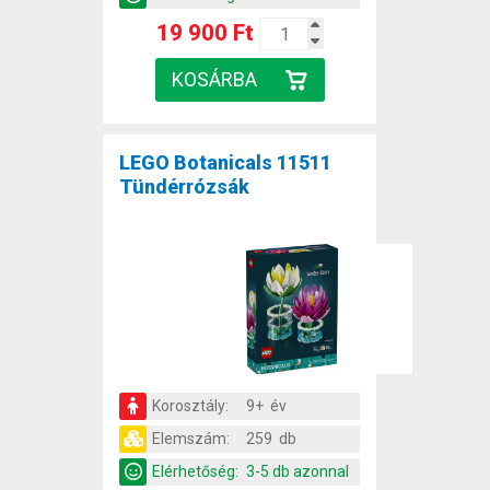
19 900 Ft
LEGO Botanicals 11511
Tündérrózsák
Korosztály:
9+ év
Elemszám:
259 db
Elérhetőség:
3-5 db azonnal