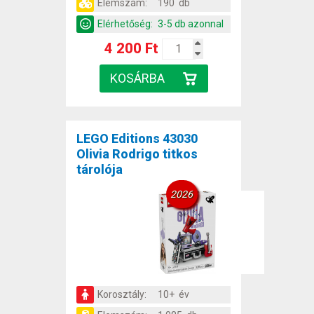
Elemszám:
190 db
Elérhetőség:
3-5 db azonnal
4 200 Ft
LEGO Editions 43030
Olivia Rodrigo titkos
tárolója
2026
Korosztály:
10+ év