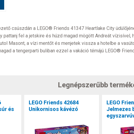
ető csúszdán a LEGO® Friends 41347 Heartlake City üdülőjének ví
 pattanj fel a jetskire és húzd magad mögött Andreát vízisível, h
d utol Masont, a vízi mentőt és menjetek vissza a hotelbe a vasú
magad a tengerparti buliban ezzel a vakáció témájú LEGO® Friend
Legnépszerűbb termék
6
LEGO Friends 42684
LEGO Frie
súr és
Unikornisos kávézó
Jelmezes b
egyszarvúv