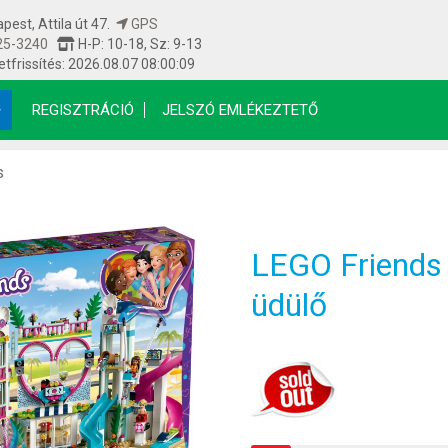
est, Attila út 47.
GPS
25-3240
H-P: 10-18, Sz: 9-13
etfrissítés: 2026.08.07 08:00:09
REGISZTRÁCIÓ
JELSZÓ EMLÉKEZTETŐ
s
LEGO Friends 
üdülő