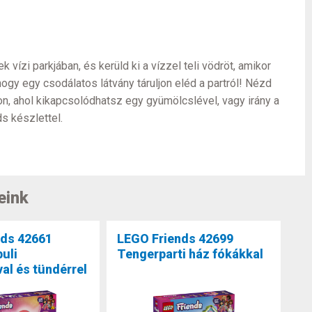
zi parkjában, és kerüld ki a vízzel teli vödröt, amikor
ogy egy csodálatos látvány táruljon eléd a partról! Nézd
ton, ahol kikapcsolódhatsz egy gyümölcslével, vagy irány a
s készlettel.
eink
nds 42661
LEGO Friends 42699
uli
Tengerparti ház fókákkal
al és tündérrel