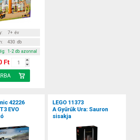
y:
7+ év
m:
430 db
ég:
1-2 db azonnal
0 Ft
nic 42226
LEGO 11373
T3 EVO
A Gyűrűk Ura: Sauron
tó
sisakja