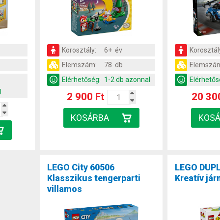
Korosztály:
6+ év
Korosztál
Elemszám:
78 db
Elemszá
b
Elérhetőség:
1-2 db azonnal
Elérhetős
l
2 900 Ft
20 30
LEGO City 60506
LEGO DUPL
Klasszikus tengerparti
Kreatív já
villamos