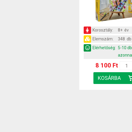
Korosztály:
8+ év
Elemszám:
348 db
Elérhetőség:
5-10 d
azonna
8 100 Ft