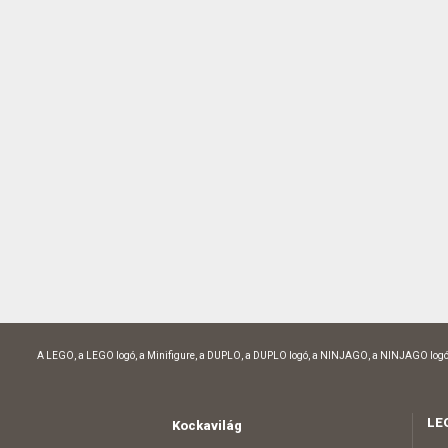
A LEGO, a LEGO logó, a Minifigure, a DUPLO, a DUPLO logó, a NINJAGO, a NINJAGO logó
LE
Kockavilág