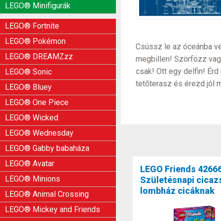
LEGO® Minifigurák
LEGO® Fortnite
LEGO® Pokémon
Csússz le az óceánba vez
LEGO® DREAMZzz
megbillen! Szörfözz vagy
csak! Ott egy delfin! Ér
LEGO® Sonic
tetőterasz és érezd jól 
LEGO® Bluey
LEGO® One Piece
LEGO® Wicked
LEGO® Wednesday
LEGO® Gabby babaháza
LEGO® Avatar
LEGO Friends 4266
LEGO® Minions
Születésnapi cicaz
lombház cicáknak
LEGO® Animal Crossing
LEGO® Mickey and Friends