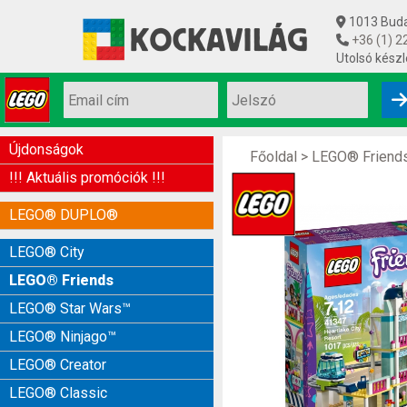
1013 Budap
+36 (1) 2
Utolsó készl
Újdonságok
Főoldal
>
LEGO® Friend
!!! Aktuális promóciók !!!
LEGO® DUPLO®
LEGO® City
LEGO® Friends
LEGO® Star Wars™
LEGO® Ninjago™
LEGO® Creator
LEGO® Classic