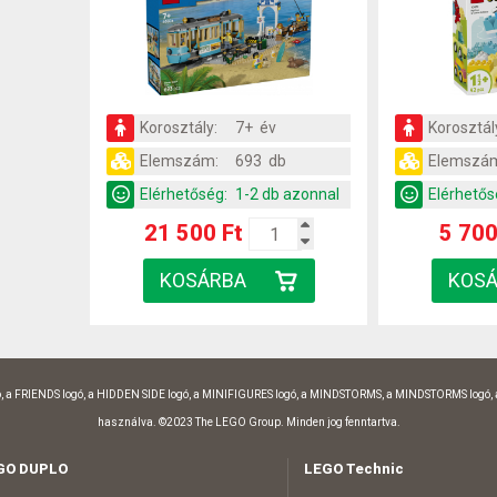
Korosztály:
7+ év
Korosztál
Elemszám:
693 db
Elemszá
Elérhetőség:
1-2 db azonnal
Elérhetős
21 500 Ft
5 700
, a FRIENDS logó, a HIDDEN SIDE logó, a MINIFIGURES logó, a MINDSTORMS, a MINDSTORMS logó,
használva. ©2023 The LEGO Group. Minden jog fenntartva.
GO DUPLO
LEGO Technic