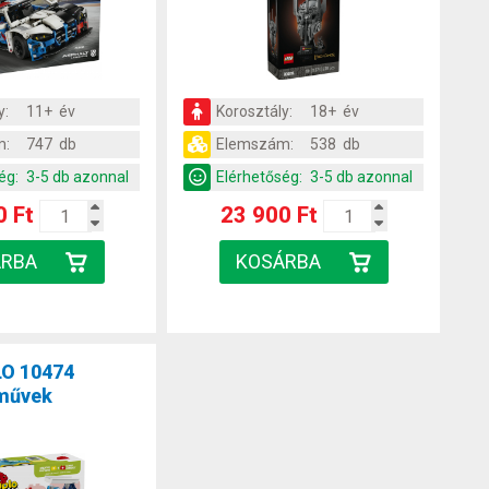
y:
11+ év
Korosztály:
18+ év
m:
747 db
Elemszám:
538 db
ég:
3-5 db azonnal
Elérhetőség:
3-5 db azonnal
0 Ft
23 900 Ft
O 10474
rművek