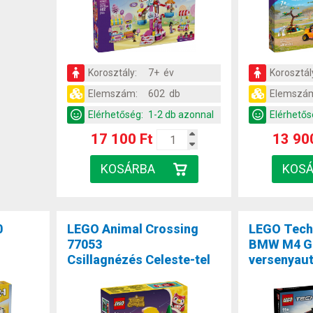
Korosztály:
7+ év
Korosztál
Elemszám:
602 db
Elemszá
Elérhetőség:
1-2 db azonnal
Elérhetős
17 100 Ft
13 90
0
LEGO Animal Crossing
LEGO Tech
77053
BMW M4 G
Csillagnézés Celeste-tel
versenyau