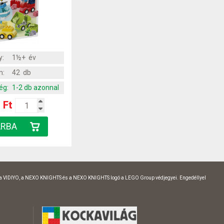
y:
1½+ év
m:
42 db
ég:
1-2 db azonnal
 Ft
 a VIDIYO, a NEXO KNIGHTS és a NEXO KNIGHTS logó a LEGO Group védjegyei. Engedéllyel