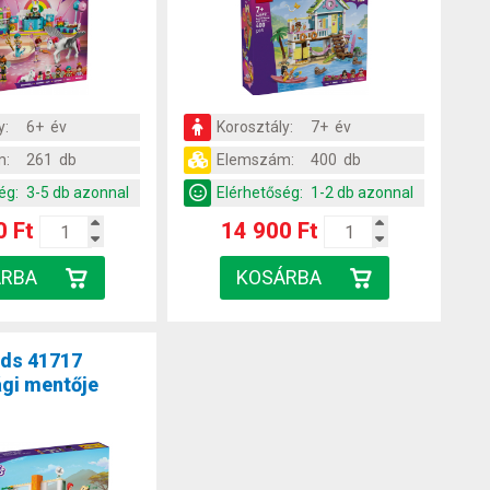
y:
6+ év
Korosztály:
7+ év
m:
261 db
Elemszám:
400 db
ég:
3-5 db azonnal
Elérhetőség:
1-2 db azonnal
0 Ft
14 900 Ft
nds 41717
ági mentője