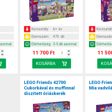
Korosztály:
6+ év
Korosztál
Elemszám:
475 db
Elemszá
azonnal
Elérhetőség:
3-5 db azonnal
Elérhetős
11 700 Ft
11 50
LEGO Friends 42700
LEGO Frie
Cukorkával és muffinnal
Mia vadvil
díszített óriáskerék