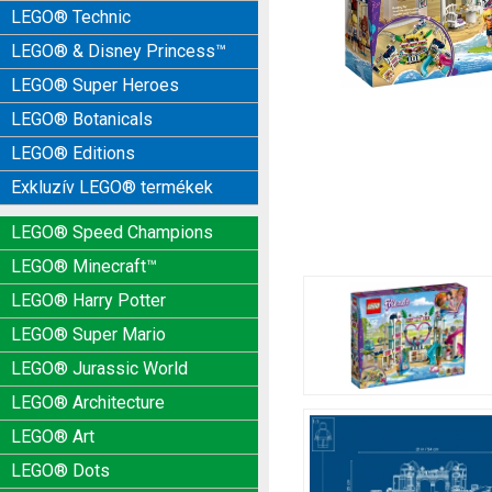
LEGO® Technic
LEGO® & Disney Princess™
LEGO® Super Heroes
LEGO® Botanicals
LEGO® Editions
Exkluzív LEGO® termékek
LEGO® Speed Champions
LEGO® Minecraft™
LEGO® Harry Potter
LEGO® Super Mario
LEGO® Jurassic World
LEGO® Architecture
LEGO® Art
LEGO® Dots