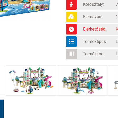
Korosztály:
7
Elemszám:
1
Elérhetőség:
K
Terméktípus:
L
Termékkód:
L